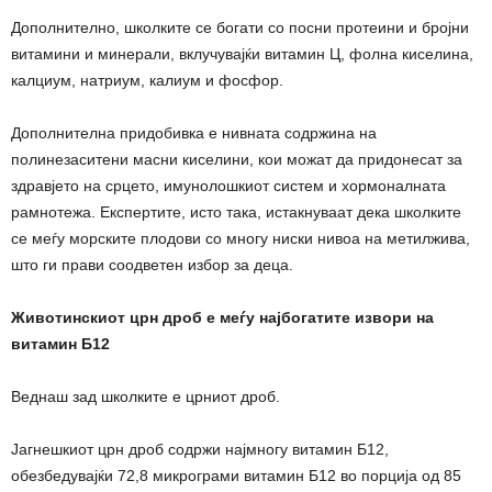
Дополнително, школките се богати со посни протеини и бројни
витамини и минерали, вклучувајќи витамин Ц, фолна киселина,
калциум, натриум, калиум и фосфор.
Дополнителна придобивка е нивната содржина на
полинезаситени масни киселини, кои можат да придонесат за
здравјето на срцето, имунолошкиот систем и хормоналната
рамнотежа. Експертите, исто така, истакнуваат дека школките
се меѓу морските плодови со многу ниски нивоа на метилжива,
што ги прави соодветен избор за деца.
Животинскиот црн дроб е меѓу најбогатите извори на
витамин Б12
Веднаш зад школките е црниот дроб.
Јагнешкиот црн дроб содржи најмногу витамин Б12,
обезбедувајќи 72,8 микрограми витамин Б12 во порција од 85