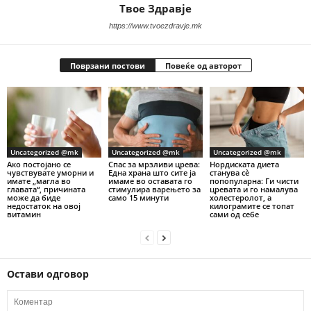
Твое Здравје
https://www.tvoezdravje.mk
Поврзани постови
Повеќе од авторот
Uncategorized @mk
Uncategorized @mk
Uncategorized @mk
Ако постојано се
Спас за мрзливи црева:
Нордиската диета
чувствувате уморни и
Една храна што сите ја
станува сè
имате „магла во
имаме во оставата го
попопуларна: Ги чисти
главата“, причината
стимулира варењето за
цревата и го намалува
може да биде
само 15 минути
холестеролот, а
недостаток на овој
килограмите се топат
витамин
сами од себе
Остави одговор