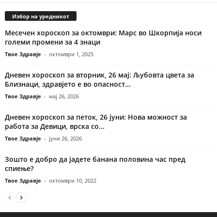
Избор на уредникот
Месечен хороскоп за октомври: Марс во Шкорпија носи
големи промени за 4 знаци
Твое Здравје
-
октомври 1, 2025
Дневен хороскоп за вторник, 26 мај: Љубовта цвета за
Близнаци, здравјето е во опасност...
Твое Здравје
-
мај 26, 2026
Дневен хороскоп за петок, 26 јуни: Нова можност за
работа за Девици, врска со...
Твое Здравје
-
јуни 26, 2026
Зошто е добро да јадете банана половина час пред
спиење?
Твое Здравје
-
октомври 10, 2022