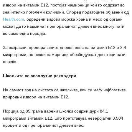
извори на витамин Б12, постојат намирници кои го содржат во
значително поголеми количини. Според податоците објавени од
Health.com
, одредени видови морска храна и месо од органи
можат да го надминат препорачаниот дневен внес многу пати
во само една порција.
За возрасни, препорачаниот дневен внес на витамин Б12 е 2,4
микрограми, но некои намирници обезбедуваат десетици пати
повеќе.
Школките се апсолутни рекордери
На самиот врв на листата се школките, кои се меѓу најбогатите
природни извори на витамин Б12.
Порција од 85 грама варени школки содржи дури 84,1
микрограми витамин Б12, што претставува неверојатни 3.504
проценти од препорачаниот дневен внес.