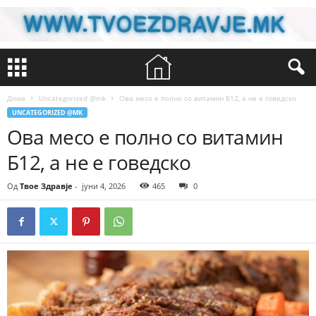
Дома
Uncategorized @mk
Ова месо е полно со витамин Б12, а не е говедско
UNCATEGORIZED @MK
Ова месо е полно со витамин
Б12, а не е говедско
Од
Твое Здравје
-
јуни 4, 2026
465
0