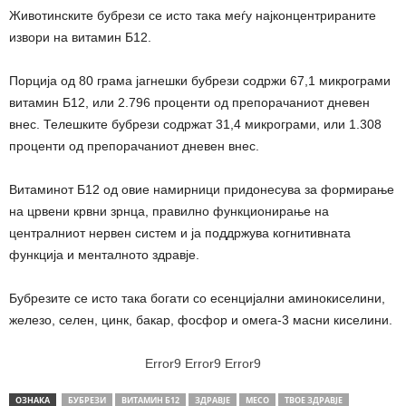
Животинските бубрези се исто така меѓу најконцентрираните
извори на витамин Б12.
Порција од 80 грама јагнешки бубрези содржи 67,1 микрограми
витамин Б12, или 2.796 проценти од препорачаниот дневен
внес. Телешките бубрези содржат 31,4 микрограми, или 1.308
проценти од препорачаниот дневен внес.
Витаминот Б12 од овие намирници придонесува за формирање
на црвени крвни зрнца, правилно функционирање на
централниот нервен систем и ја поддржува когнитивната
функција и менталното здравје.
Бубрезите се исто така богати со есенцијални аминокиселини,
железо, селен, цинк, бакар, фосфор и омега-3 масни киселини.
Error9
Error9
Error9
ОЗНАКА
БУБРЕЗИ
ВИТАМИН Б12
ЗДРАВЈЕ
МЕСО
ТВОЕ ЗДРАВЈЕ