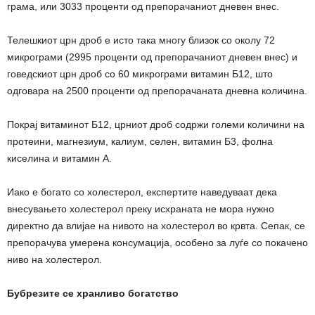
грама, или 3033 проценти од препорачаниот дневен внес.
Телешкиот црн дроб е исто така многу близок со околу 72
микрограми (2995 проценти од препорачаниот дневен внес) и
говедскиот црн дроб со 60 микрограми витамин Б12, што
одговара на 2500 проценти од препорачаната дневна количина.
Покрај витаминот Б12, црниот дроб содржи големи количини на
протеини, магнезиум, калиум, селен, витамин Б3, фолна
киселина и витамин А.
Иако е богато со холестерол, експертите наведуваат дека
внесувањето холестерол преку исхраната не мора нужно
директно да влијае на нивото на холестерол во крвта. Сепак, се
препорачува умерена консумација, особено за луѓе со покачено
ниво на холестерол.
Бубрезите се хранливо богатство