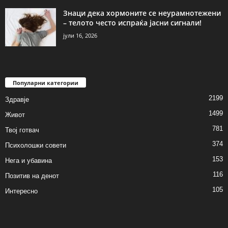
Знаци дека хормоните се неурамнотежени
– телото често испраќа јасни сигнали!
јули 16, 2026
Популарни категории
2199
Здравје
1499
Живот
781
Твој готвач
374
Психолошки совети
153
Нега и убавина
116
Позитив на денот
105
Интересно