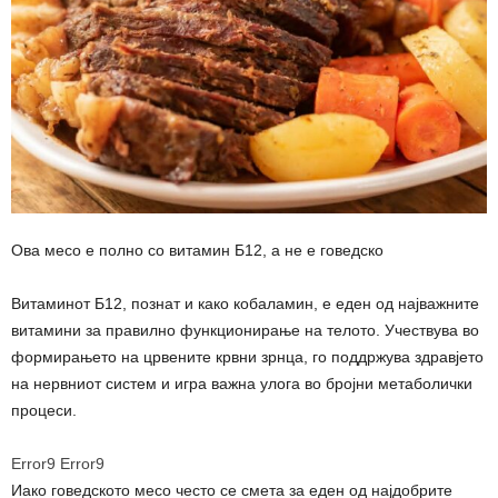
Ова месо е полно со витамин Б12, а не е говедско
Витаминот Б12, познат и како кобаламин, е еден од најважните
витамини за правилно функционирање на телото. Учествува во
формирањето на црвените крвни зрнца, го поддржува здравјето
на нервниот систем и игра важна улога во бројни метаболички
процеси.
Error9
Error9
Иако говедското месо често се смета за еден од најдобрите