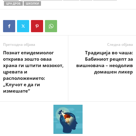
ЦРН ДРОБ
ШКОЛКИ
Претходна објава
Следна објава
Познат епидемиолог
Традиција во чаша:
открива зошто оваа
Бабиниот рецепт за
храна ги штити мозокот,
вишновача – неодолив
цревата и
домашен ликер
расположението:
„Клучот е да ги
измешате“