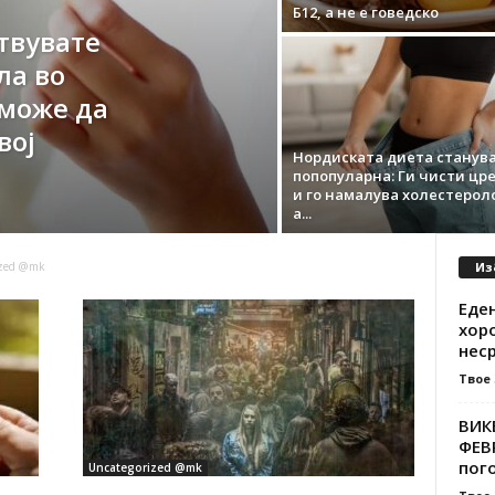
Б12, а не е говедско
ствувате
ла во
 може да
вој
Нордиската диета станува
попопуларна: Ги чисти цр
и го намалува холестерол
а...
Из
ized @mk
Еден
хоро
неср
Твое
ВИК
ФЕВ
пого
Uncategorized @mk