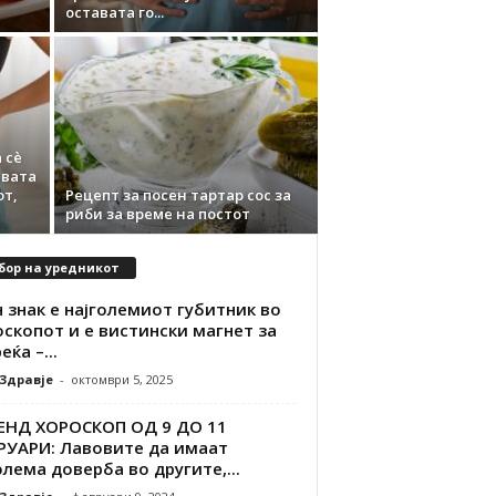
оставата го...
 сè
евата
от,
Рецепт за посен тартар сос за
риби за време на постот
бор на уредникот
 знак е најголемиот губитник во
скопот и е вистински магнет за
еќа –...
 Здравје
-
октомври 5, 2025
ЕНД ХОРОСКОП ОД 9 ДО 11
РУАРИ: Лавовите да имаат
лема доверба во другите,...