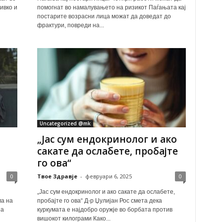
ивко и
помогнат во намалувањето на ризикот Паѓањата кај
постарите возрасни лица можат да доведат до
фрактури, повреди на...
Uncategorized @mk
„Јас сум ендокринолог и ако
сакате да ослабете, пробајте
го ова“
0
Твое Здравје
-
февруари 6, 2025
0
„Јас сум ендокринолог и ако сакате да ослабете,
ма на
пробајте го ова“ Д-р Џулијан Рос смета дека
на
куркумата е најдобро оружје во борбата против
вишокот килограми Како...