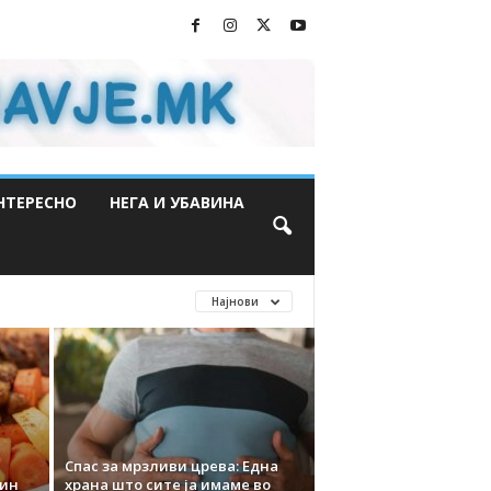
НТЕРЕСНО
НЕГА И УБАВИНА
Најнови
Спас за мрзливи црева: Една
мин
храна што сите ја имаме во