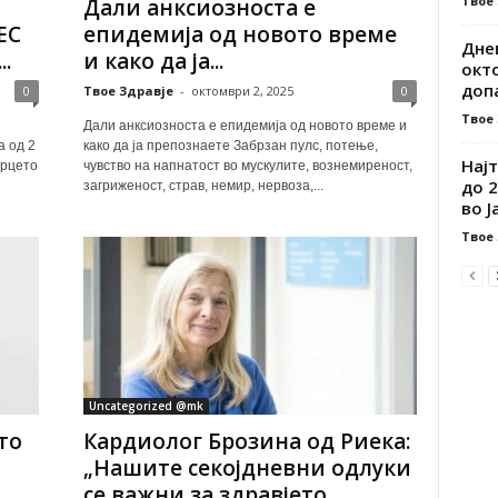
Твое
Дали анксиозноста е
ЕС
епидемија од новото време
Дне
.
и како да ја...
окто
допа
0
Твое Здравје
-
октомври 2, 2025
0
Твое
Дали анксиозноста е епидемија од новото време и
 од 2
како да ја препознаете Забрзан пулс, потење,
Нај
срцето
чувство на напнатост во мускулите, вознемиреност,
до 2
загриженост, страв, немир, нервоза,...
во Ј
Твое
Uncategorized @mk
то
Кардиолог Брозина од Риека:
„Нашите секојдневни одлуки
се важни за здравјето...