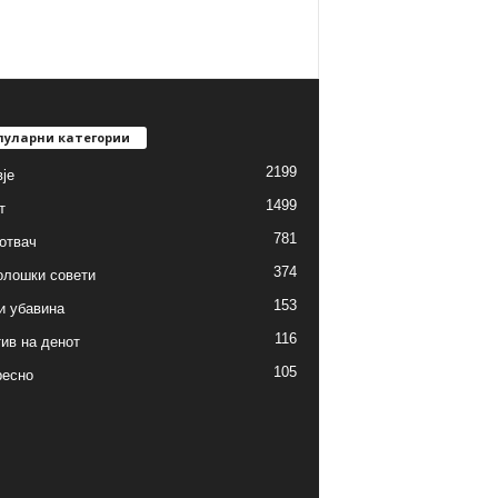
пуларни категории
2199
је
1499
т
781
готвач
374
олошки совети
153
и убавина
116
ив на денот
105
ресно