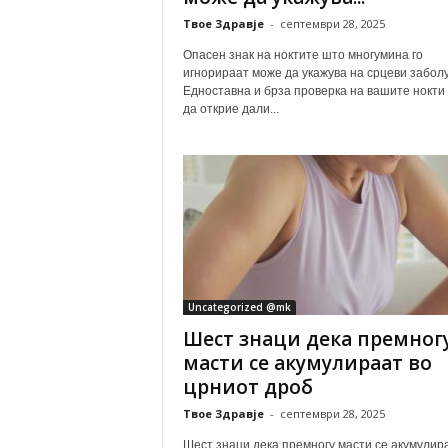
Твое Здравје
-
септември 28, 2025
Опасен знак на ноктите што многумина го
игнорираат може да укажува на срцеви забол
Едноставна и брза проверка на вашите нокти
да открие дали...
Uncategorized @mk
Шест знаци дека премног
масти се акумулираат во
црниот дроб
Твое Здравје
-
септември 28, 2025
Шест знаци дека премногу масти се акумулир