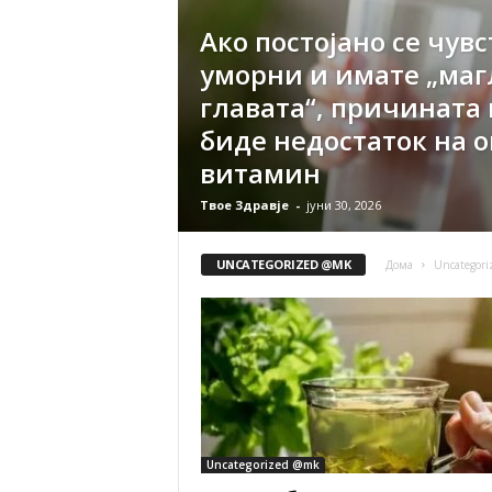
Ако постојано се чув
уморни и имате „маг
главата“, причината
биде недостаток на о
витамин
Твое Здравје
-
јуни 30, 2026
UNCATEGORIZED @MK
Дома
Uncategor
Uncategorized @mk