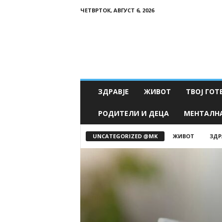
ЧЕТВРТОК, АВГУСТ 6, 2026
Т
в
о
е
З
д
р
ЗДРАВЈЕ
ЖИВОТ
ТВОЈ ГОТ
а
в
РОДИТЕЛИ И ДЕЦА
МЕНТАЛН
ј
е
UNCATEGORIZED @MK
ЖИВОТ
ЗДР