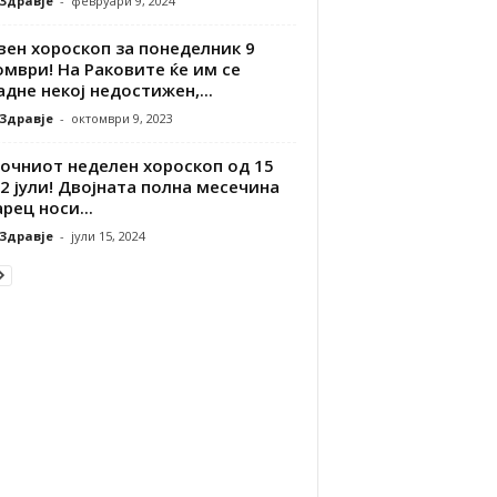
 Здравје
-
февруари 9, 2024
вен хороскоп за понеделник 9
мври! На Раковите ќе им се
дне некој недостижен,...
 Здравје
-
октомври 9, 2023
точниот неделен хороскоп од 15
2 јули! Двојната полна месечина
арец носи...
 Здравје
-
јули 15, 2024