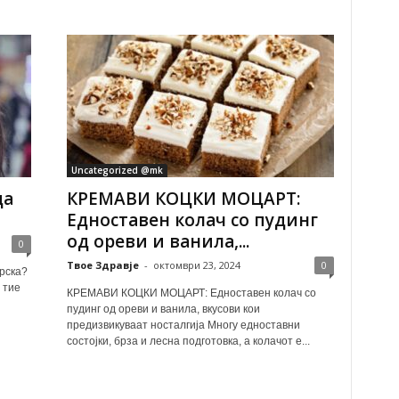
Uncategorized @mk
да
КРЕМАВИ КОЦКИ МОЦАРТ:
Едноставен колач со пудинг
од ореви и ванила,...
0
Твое Здравје
-
октомври 23, 2024
0
врска?
 тие
КРЕМАВИ КОЦКИ МОЦАРТ: Едноставен колач со
пудинг од ореви и ванила, вкусови кои
предизвикуваат носталгија Многу едноставни
состојки, брза и лесна подготовка, а колачот е...