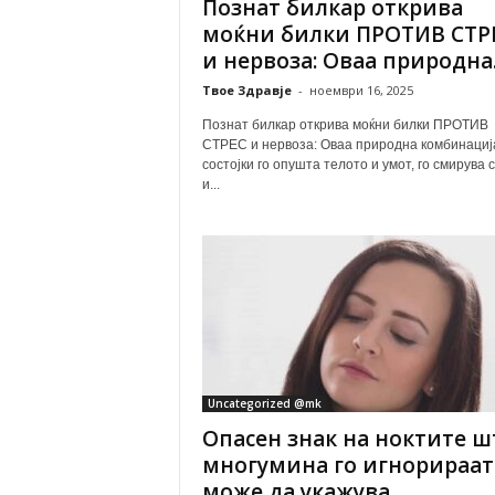
Познат билкар открива
моќни билки ПРОТИВ СТР
и нервоза: Оваа природна..
Твое Здравје
-
ноември 16, 2025
Познат билкар открива моќни билки ПРОТИВ
СТРЕС и нервоза: Оваа природна комбинација
состојки го опушта телото и умот, го смирува 
и...
Uncategorized @mk
Опасен знак на ноктите ш
многумина го игнорираат
може да укажува...