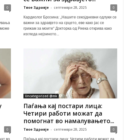
0
Твое Здравје
-
септември 28, 2025
0
Кардиолог Брозина: „Нашите секојдневни одлуки се
увања
важни за здравјето на срцето, еве како јас се
 може
грижам за моите“ Докторка од Риека открива како
изгледа нејзиното...
Uncategorized @mk
у
Паѓања кај постари лица:
Четири работи можат да
помогнат во намалувањето...
0
Твое Здравје
-
септември 28, 2025
0
аат во
Паѓања кај постари лица: Четири работи можат да