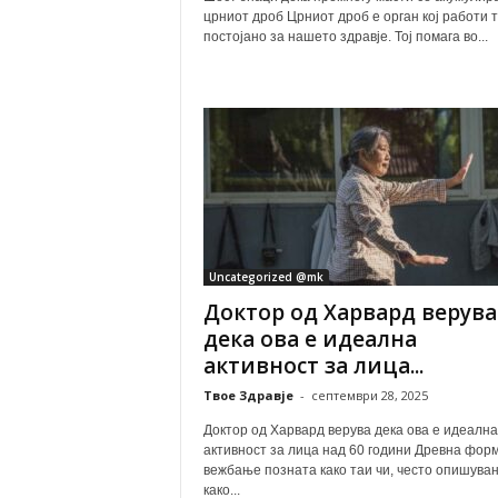
црниот дроб Црниот дроб е орган кој работи т
постојано за нашето здравје. Тој помага во...
Uncategorized @mk
Доктор од Харвард верува
дека ова е идеална
активност за лица...
Твое Здравје
-
септември 28, 2025
Доктор од Харвард верува дека ова е идеална
активност за лица над 60 години Древна фор
вежбање позната како таи чи, често опишува
како...