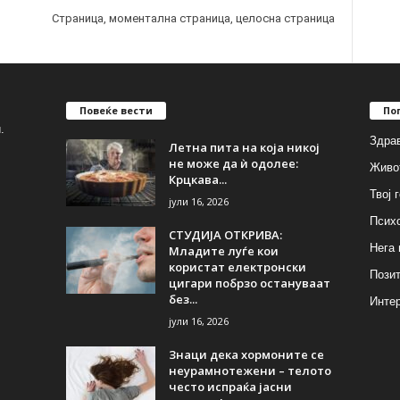
Страница, моментална страница, целосна страница
Повеќе вести
По
.
Здрав
Летна пита на која никој
не може да ѝ одолее:
Живо
Крцкава...
Твој 
јули 16, 2026
Псих
СТУДИЈА ОТКРИВА:
Нега 
Младите луѓе кои
користат електронски
Позит
цигари побрзо остануваат
без...
Инте
јули 16, 2026
Знаци дека хормоните се
неурамнотежени – телото
често испраќа јасни