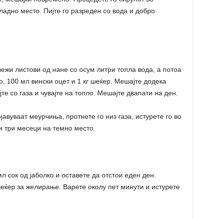
ладно место. Пијте го разреден со вода и добро
свежи листови од нане со осум литри топла вода, а потоа
, 100 мл вински оцет и 1 кг шеќер. Мешајте додека
те со газа и чувајте на топло. Мешајте двапати на ден.
јавуваат меурчиња, протнете го низ газа, истурете го во
и три месеци на темно место.
л сок од јаболко и оставете да отстои еден ден.
еќер за желирање. Варете околу пет минути и истурете