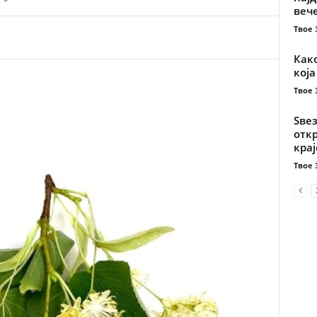
веч
Твое 
Како
која
Твое 
Ѕве
откр
крај
Твое 