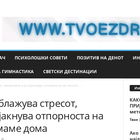
АЧ
ПСИХОЛОШКИ СОВЕТИ
ПОЗИТИВ НА ДЕНОТ
ИН
 ГИМНАСТИКА
СВЕТСКИ ДЕСТИНАЦИИ
т, мигрените и ја зајакнува отпорноста на телото:...
Из
блажува стресот,
КАК
ПРИ
мето
ајакнува отпорноста на
Твое 
имаме дома
Ако 
најд
0