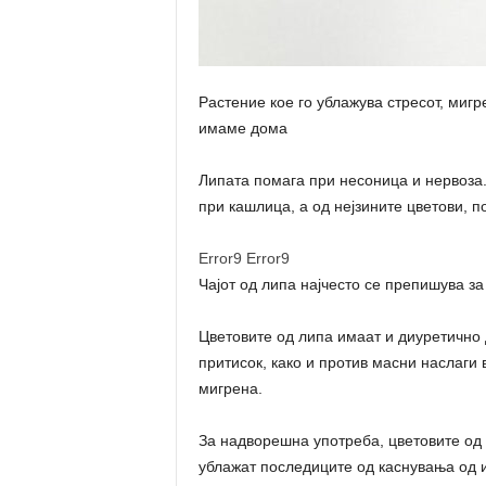
Растение кое го ублажува стресот, мигре
имаме дома
Липата помага при несоница и нервоза. 
при кашлица, а од нејзините цветови, по
Error9
Error9
Чајот од липа најчесто се препишува з
Цветовите од липа имаат и диуретично д
притисок, како и против масни наслаги 
мигрена.
За надворешна употреба, цветовите од л
ублажат последиците од каснувања од и