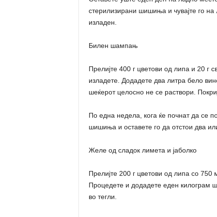
стерилизирани шишиња и чувајте го на 
изладен.
Билен шампањ
Прелијте 400 г цветови од липа и 20 г 
изладете. Додадете два литра бело вино
шеќерот целосно не се раствори. Покриј
По една недела, кога ќе почнат да се по
шишиња и оставете го да отстои два ил
Желе од сладок лимета и јаболко
Прелијте 200 г цветови од липа со 750 м
Процедете и додадете еден килограм ш
во тегли.