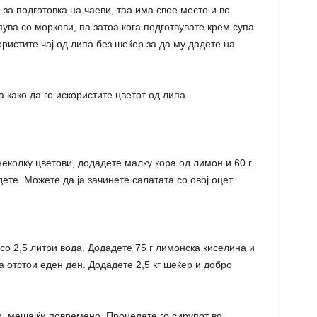
 за подготовка на чаеви, таа има свое место и во
пува со моркови, па затоа кога подготвувате крем супа
ристите чај од липа без шеќер за да му дадете на
 како да го искористите цветот од липа.
неколку цветови, додадете малку кора од лимон и 60 г
ете. Можете да ја зачинете салатата со овој оцет.
со 2,5 литри вода. Додадете 75 г лимонска киселина и
 отстои еден ден. Додадете 2,5 кг шеќер и добро
, мешајќи повремено. Процедете го сирупот во