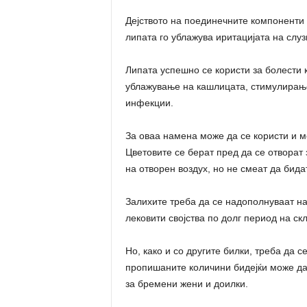
Дејството на поединечните компоненти н
липата го ублажува иритацијата на слуз
Липата успешно се користи за болести к
ублажување на кашлицата, стимулирање
инфекции.
За оваа намена може да се користи и м
Цветовите се берат пред да се отворат 
на отворен воздух, но не смеат да бида
Залихите треба да се надополнуваат на 
лековити својства по долг период на с
Но, како и со другите билки, треба да 
пропишаните количини бидејќи може да
за бремени жени и доилки.