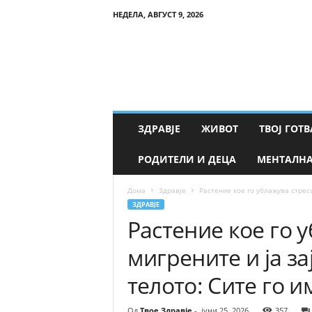
НЕДЕЛА, АВГУСТ 9, 2026
Т
в
о
е
З
д
р
ЗДРАВЈЕ
ЖИВОТ
ТВОЈ ГОТВ
а
в
РОДИТЕЛИ И ДЕЦА
МЕНТАЛНА
ј
е
Дома
Здравје
Растение кое го ублажува стресо
ЗДРАВЈЕ
Растение кое го у
мигрените и ја з
телото: Сите го 
Од
Твое Здравје
-
јуни 25, 2026
357