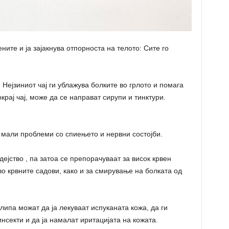
ните и ја зајакнува отпорноста на телото: Сите го
Нејзиниот чај ги ублажува болките во грлото и помага
крај чај, може да се направат сирупи и тинктури.
а мали проблеми со спиењето и нервни состојби.
ејство , па затоа се препорачуваат за висок крвен
во крвните садови, како и за смирување на болката од
ипа можат да ја лекуваат испуканата кожа, да ги
нсекти и да ја намалат иритацијата на кожата.