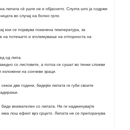
а липата сè уште не е објаснето. Слузта што ја содржи
ницата во случај на болно грло.
ај кои се појавува покачена температура, за
 на потењето и зголемување на отпорноста на
ед од липа.
заедно со листовите, а потоа се сушат во тенки слоеви
т изложени на сончеви зраци.
секои две години, бидејќи липата ги губи своите
кладирање.
се биде внимателен со липата. Не ги надминувајте
 има лош ефект врз срцето. Липата не се препорачува