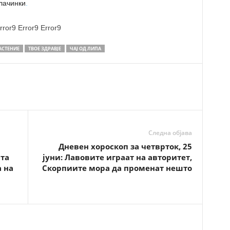
алачинки
.
rror9
Error9
Error9
АСТЕНИЕ
ТВОЕ ЗДРАВЈЕ
ЧАЈ ОД ЛИПА
Следна објава
Дневен хороскоп за четврток, 25
ата
јуни: Лавовите играат на авторитет,
а на
Скорпиите мора да променат нешто