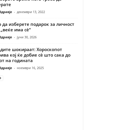
ерате
Здравје
-
декември 13, 2022
 да изберете подарок за личност
 „веќе има сè“
Здравје
-
јуни 30, 2026
здите шокираат: Хороскопот
ива кој ќе добие сè што сака до
от на годината
Здравје
-
ноември 16, 2025