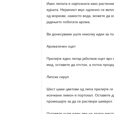
Иако липата е најпозната како растение
кујната. Нејзиниот вкус одлично се вкло
од моркови, наместо вода, можете да ко
јадењето побогата арома.
Ви донесуваме уште неколку идеи за тоа
Ароматичен оцет
Прелијте еден литар јаболков оцет врз 
мед, оставете да отстои, а потоа процед
Липски сируп
Шест шаки цветови од липа прелијте ги 
исечкани лимон и портокал. Оставете да
промешајте за да се раствори шеќерот.
Оставете уште еден ден на ладно место