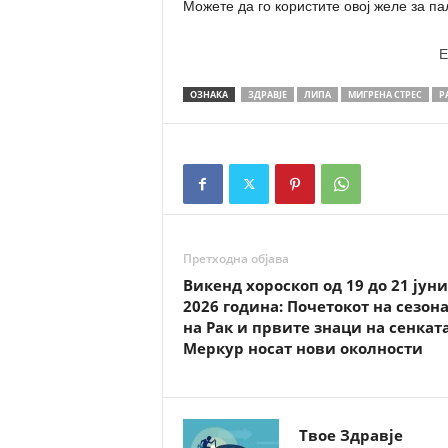
Можете да го користите овој желе за п
E
ОЗНАКА
ЗДРАВЈЕ
ЛИПА
МИГРЕНА СТРЕС
Р
Претходна објава
Викенд хороскоп од 19 до 21 јуни
2026 година: Почетокот на сезон
на Рак и првите знаци на сенкат
Меркур носат нови околности
Твое Здравје