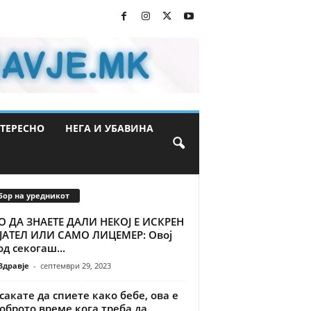
ТЕРЕСНО
НЕГА И УБАВИНА
бор на уредникот
О ДА ЗНАЕТЕ ДАЛИ НЕКОЈ Е ИСКРЕН
ЈАТЕЛ ИЛИ САМО ЛИЦЕМЕР: Овој
д секогаш...
Здравје
-
септември 29, 2023
сакате да спиете како бебе, ова е
оброто време кога треба да