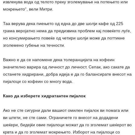
извлекува вода од телото преку зголемување на потењето или
мокрењето“, вели Митри.
Таа верува дека пиењето од една до две шолји кафе од 225
грама веројатно нема да предизвика проблем кај повеќето луѓе,
но консумирањето повеќе од четири шолји може да поттикне
зголемено губење на течности.
Важно е да се напомене дека толеранцијата на кофеин
значително варира од личност до личност. Сепак, ако сакате да
останете хидрирани, добра идеја е да го балансирате внесот на
пијалоци со кофеин со многу вода.
Како да изберете хидратантен пијалок
Ако не сте сигурни дали вашиот омилен пијалок ви помага или
ви штети, не сте сами. Ограничете го внесот на додадени
шеќери, бидејќи овие пијалоци можат да го зголемат шеќерот во
крвта и да го зголемат мокрењето. Изборот на пијалоци со