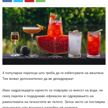
4 популарни пијалоци што треба да ги избегнувате на жештина:
Тие можат дополнително да ве дехидрираат
Иако хидратацијата најчесто се поврзува со внесот на вода, не
секој пијалок е подеднакво ефикасен во одржувањето на
рамнотежата на течностите во телото. Затоа често се поставува
прашањето што всушност најдобро нè хидрира.