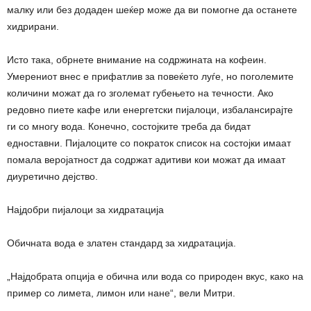
малку или без додаден шеќер може да ви помогне да останете
хидрирани.
Исто така, обрнете внимание на содржината на кофеин.
Умерениот внес е прифатлив за повеќето луѓе, но поголемите
количини можат да го зголемат губењето на течности. Ако
редовно пиете кафе или енергетски пијалоци, избалансирајте
ги со многу вода. Конечно, состојките треба да бидат
едноставни. Пијалоците со пократок список на состојки имаат
помала веројатност да содржат адитиви кои можат да имаат
диуретично дејство.
Најдобри пијалоци за хидратација
Обичната вода е златен стандард за хидратација.
„Најдобрата опција е обична или вода со природен вкус, како на
пример со лимета, лимон или нане“, вели Митри.