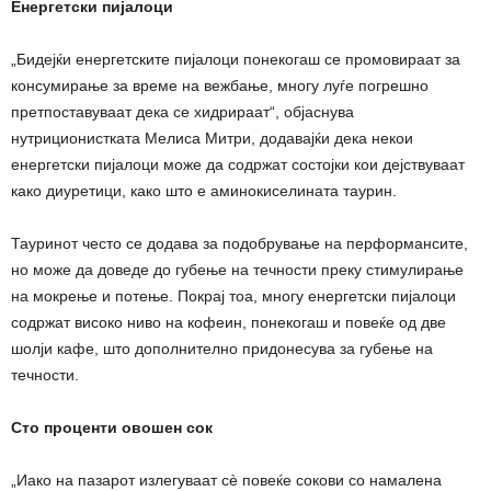
Енергетски пијалоци
„Бидејќи енергетските пијалоци понекогаш се промовираат за
консумирање за време на вежбање, многу луѓе погрешно
претпоставуваат дека се хидрираат“, објаснува
нутриционистката Мелиса Митри, додавајќи дека некои
енергетски пијалоци може да содржат состојки кои дејствуваат
како диуретици, како што е аминокиселината таурин.
Тауринот често се додава за подобрување на перформансите,
но може да доведе до губење на течности преку стимулирање
на мокрење и потење. Покрај тоа, многу енергетски пијалоци
содржат високо ниво на кофеин, понекогаш и повеќе од две
шолји кафе, што дополнително придонесува за губење на
течности.
Сто проценти овошен сок
„Иако на пазарот излегуваат сè повеќе сокови со намалена