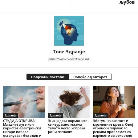
љубов
Твое Здравје
https://www.tvoezdravje.mk
Поврзани постови
Повеќе од авторот
Здравје
Здравје
Здравје
СТУДИЈА ОТКРИВА:
Знаци дека хормоните
Збогум на запекот и
Младите луѓе кои
се неурамнотежени –
мрзливите црева: Овој
користат електронски
телото често испраќа
утрински пијалок го
цигари побрзо
јасни сигнали!
решава проблемот со
остануваат без здив и
варењето за рекордно