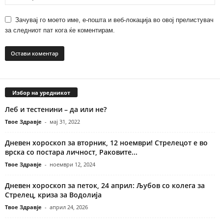
Зачувај го моето име, е-пошта и веб-локација во овој прелистувач
за следниот пат кога ќе коментирам.
Избор на уредникот
Леб и тестенини – да или не?
Твое Здравје
-
мај 31, 2022
Дневен хороскоп за вторник, 12 ноември! Стрелецот е во
врска со постара личност, Раковите...
Твое Здравје
-
ноември 12, 2024
Дневен хороскоп за петок, 24 април: Љубов со колега за
Стрелец, криза за Водолија
Твое Здравје
-
април 24, 2026