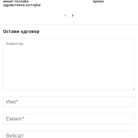
имаат послаба
време
здравствена состојба!
Остави одговор