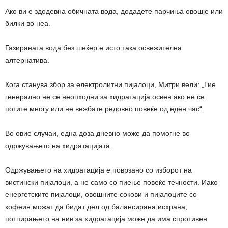
Ако ви е здодевна обичната вода, додадете парчиња овошје или
билки во неа.
Газираната вода без шеќер е исто така освежителна
алтернатива.
Кога станува збор за електролитни пијалоци, Митри вели: „Тие
генерално не се неопходни за хидратација освен ако не се
потите многу или не вежбате редовно повеќе од еден час“.
Во овие случаи, една доза дневно може да помогне во
одржувањето на хидратацијата.
Одржувањето на хидратација е поврзано со изборот на
вистински пијалоци, а не само со пиење повеќе течности. Иако
енергетските пијалоци, овошните сокови и пијалоците со
кофеин можат да бидат дел од балансирана исхрана,
потпирањето на нив за хидратација може да има спротивен