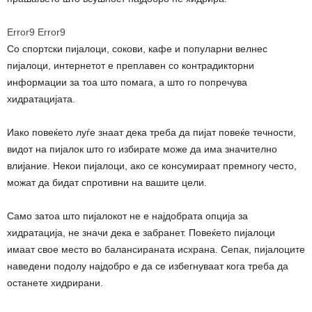
Error9
Error9
Со спортски пијалоци, сокови, кафе и популарни велнес
пијалоци, интернетот е преплавен со контрадикторни
информации за тоа што помага, а што го попречува
хидратацијата.
Иако повеќето луѓе знаат дека треба да пијат повеќе течности,
видот на пијалок што го избирате може да има значително
влијание. Некои пијалоци, ако се консумираат премногу често,
можат да бидат спротивни на вашите цели.
Само затоа што пијалокот не е најдобрата опција за
хидратација, не значи дека е забранет. Повеќето пијалоци
имаат свое место во балансираната исхрана. Сепак, пијалоците
наведени подолу најдобро е да се избегнуваат кога треба да
останете хидрирани.