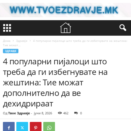
Дома
Здравје
4 популарни пијалоци што треба да ги избегнувате на жештина:
Тие можат...
ЗДРАВЈЕ
4 популарни пијалоци што
треба да ги избегнувате на
жештина: Тие можат
дополнително да ве
дехидрираат
Од
Твое Здравје
-
јуни 8, 2026
462
0