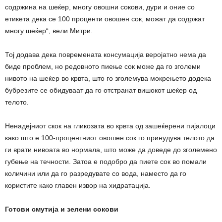
содржина на шеќер, многу овошни сокови, дури и оние со
етикета дека се 100 проценти овошен сок, можат да содржат
многу шеќер“, вели Митри.
Тој додава дека повремената консумација веројатно нема да
биде проблем, но редовното пиење сок може да го зголеми
нивото на шеќер во крвта, што го зголемува мокрењето додека
бубрезите се обидуваат да го отстранат вишокот шеќер од
телото.
Ненадејниот скок на гликозата во крвта од зашеќерени пијалоци
како што е 100-процентниот овошен сок го принудува телото да
ги врати нивоата во нормала, што може да доведе до зголемено
губење на течности. Затоа е подобро да пиете сок во помали
количини или да го разредувате со вода, наместо да го
користите како главен извор на хидратација.
Готови смутија и зелени сокови