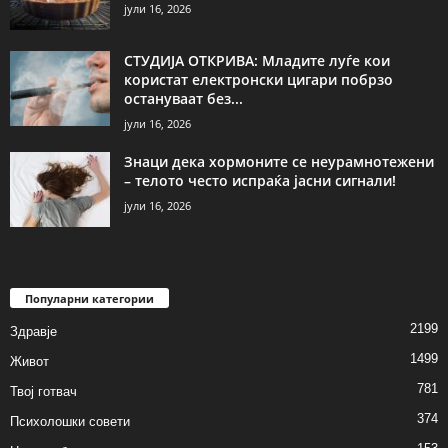
јули 16, 2026
СТУДИЈА ОТКРИВА: Младите луѓе кои
користат електронски цигари побрзо
остануваат без...
јули 16, 2026
Знаци дека хормоните се неурамнотежени
– телото често испраќа јасни сигнали!
јули 16, 2026
Популарни категории
2199
Здравје
1499
Живот
781
Твој готвач
374
Психолошки совети