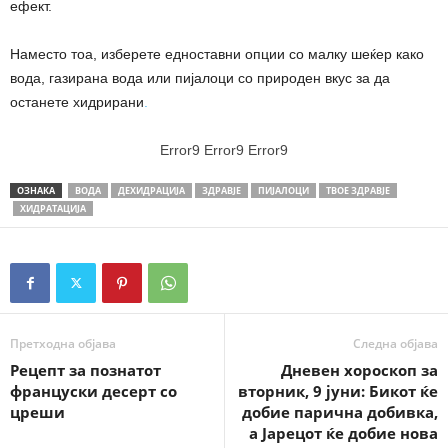
ефект.
Наместо тоа, изберете едноставни опции со малку шеќер како
вода, газирана вода или пијалоци со природен вкус за да
останете хидрирани
.
Error9
Error9
Error9
ОЗНАКА
ВОДА
ДЕХИДРАЦИЈА
ЗДРАВЈЕ
ПИЈАЛОЦИ
ТВОЕ ЗДРАВЈЕ
ХИДРАТАЦИЈА
Претходна објава
Следна објава
Рецепт за познатот
Дневен хороскоп за
француски десерт со
вторник, 9 јуни: Бикот ќе
цреши
добие парична добивка,
а Јарецот ќе добие нова