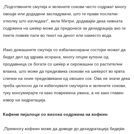
„Подготвените смутија и зелените сокови често содржат многу
овошје или додадени засладувачи, што ги прави послатки
отколку што изгледаат“, вели Митри, додавајќи дека нивната
содржина на шеќер може да придонесе за дехидрација ако ги
пиете повеќе пати во текот на денот или наместо вода.
Иако домашните смутија со избалансирани состојки можат да
бидат дел од здрава исхрана, многу опции купени од
продавница се богати со шеќер и сиромашни со растителни
влакна, што може да предизвика скокови на шеќерот во крвта
слични на оние предизвикани од овошен сок. Ова не значи дека
треба целосно да ги избегнувате смутијата и зелените сокови,
туку консумирајте ги како повремена ужина, а не како главен
извор на хидратација.
Кафени пијалоци со висока содржина на кофеин
„Премногу кофеин може да доведе до дехидратација бидејќи