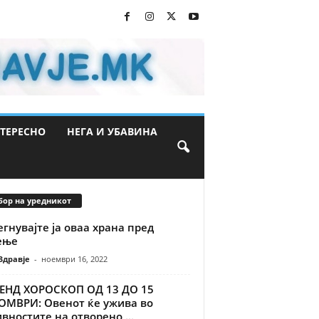
ТЕРЕСНО
НЕГА И УБАВИНА
бор на уредникот
гнувајте ја оваа храна пред
ење
Здравје
-
ноември 16, 2022
ЕНД ХОРОСКОП ОД 13 ДО 15
ОМВРИ: Овенот ќе ужива во
вностите на отворено,...