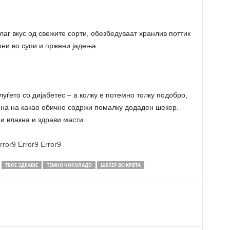
лаг вкус од свежите сорти, обезбедуваат хранлив поттик
рни во супи и пржени јадења.
уѓето со дијабетес – а колку е потемно толку подобро,
ина на какао обично содржи помалку додаден шеќер.
ни влакна и здрави масти.
rror9
Error9
Error9
ТВОЕ ЗДРАВЈЕ
ТЕМНО ЧОКОЛАДО
ШЕЌЕР ВО КРВТА