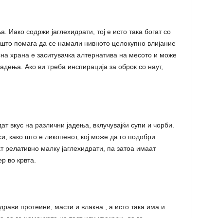
. Иако содржи јаглехидрати, тој е исто така богат со
 што помага да се намали нивното целокупно влијание
сна храна е заситувачка алтернатива на месото и може
јадења. Ако ви треба инспирација за оброк со наут,
т вкус на различни јадења, вклучувајќи супи и чорби.
и, како што е ликопенот, кој може да го подобри
ат релативно малку јаглехидрати, па затоа имаат
р во крвта.
драви протеини, масти и влакна , а исто така има и