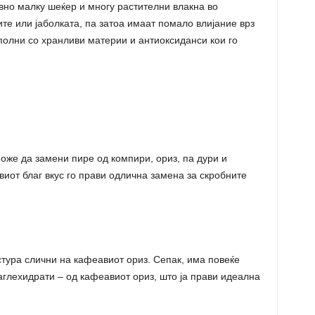
вно малку шеќер и многу растителни влакна во
те или јаболката, па затоа имаат помало влијание врз
 полни со хранливи материи и антиоксиданси кои го
оже да замени пире од компири, ориз, па дури и
виот благ вкус го прави одлична замена за скробните
стура слични на кафеавиот ориз. Сепак, има повеќе
аглехидрати – од кафеавиот ориз, што ја прави идеална