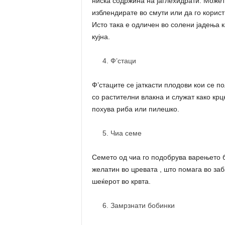
ниска содржина на јаглехидрати. Можете
изблендирате во смути или да го корист
Исто така е одличен во солени јадења 
кујна.
Ф’стаци
Ф’стаците се јаткасти плодови кои се п
со растителни влакна и служат како крц
похува риба или пилешко.
Чиа семе
Семето од чиа го подобрува варењето б
желатин во цревата , што помага во за
шеќерот во крвта.
Замрзнати бобинки