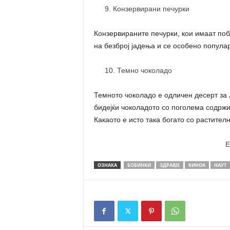
Конзервирани печурки
Конзервираните печурки, кои имаат поб
на безброј јадења и се особено попула
Темно чоколадо
Темното чоколадо е одличен десерт за л
бидејќи чоколадото со поголема содрж
Какаото е исто така богато со растител
E
ОЗНАКА
БОБИНКИ
ЗДРАВЈЕ
КИНОА
НАУТ