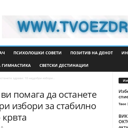
АЧ
ПСИХОЛОШКИ СОВЕТИ
ПОЗИТИВ НА ДЕНОТ
ИН
 ГИМНАСТИКА
СВЕТСКИ ДЕСТИНАЦИИ
станете здрави: 10 најдобри избори...
Из
 ви помага да останете
Избе
спи
бри избори за стабилно
Твое 
 крвта
ВИК
ОКТ
акти
0