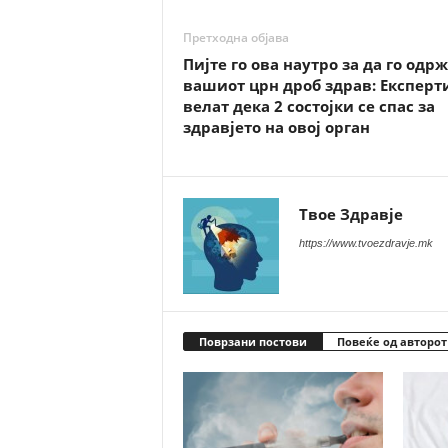
Претходна објава
Пијте го ова наутро за да го одр
вашиот црн дроб здрав: Експерт
велат дека 2 состојки се спас за
здравјето на овој орган
Твое Здравје
https://www.tvoezdravje.mk
Поврзани постови
Повеќе од авторот