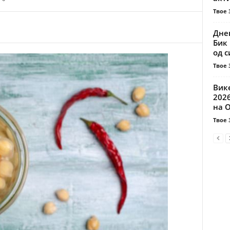
Твое 
Днев
Бик 
од с
Твое 
Вике
202
на О
Твое 