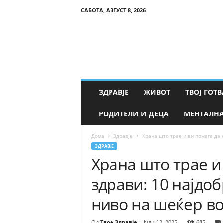
САБОТА, АВГУСТ 8, 2026
Т
в
о
е
З
д
р
ЗДРАВЈЕ
ЖИВОТ
ТВОЈ ГОТВ
а
в
РОДИТЕЛИ И ДЕЦА
МЕНТАЛНА
ј
е
Дома
Здравје
Храна што трае и ви помага да о
ЗДРАВЈЕ
Храна што трае и
здрави: 10 најдо
ниво на шеќер во
Од
Твое Здравје
-
јули 12, 2025
685