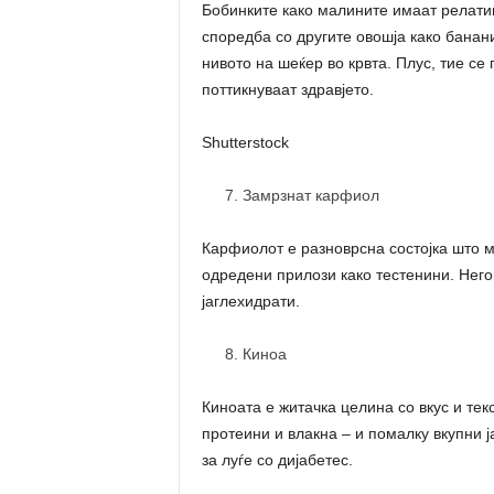
Бобинките како малините имаат релати
споредба со другите овошја како банани
нивото на шеќер во крвта. Плус, тие се
поттикнуваат здравјето.
Shutterstock
Замрзнат карфиол
Карфиолот е разноврсна состојка што м
одредени прилози како тестенини. Него
јаглехидрати.
Киноа
Киноата е житачка целина со вкус и тек
протеини и влакна – и помалку вкупни ј
за луѓе со дијабетес.