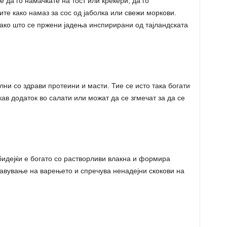
 да го намачкате на тост или крекери, да го
ите како намаз за сос од јаболка или свежи моркови.
како што се пржени јадења инспирирани од тајландската
олни со здрави протеини и масти. Тие се исто така богати
кав додаток во салати или можат да се згмечат за да се
идејќи е богато со растворливи влакна и формира
бавување на варењето и спречува ненадејни скокови на