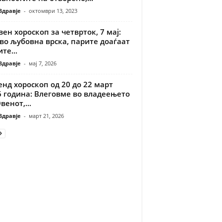
Здравје
-
октомври 13, 2023
ен хороскоп за четврток, 7 мај:
во љубовна врска, парите доаѓаат
ите...
Здравје
-
мај 7, 2026
нд хороскоп од 20 до 22 март
6 година: Влеговме во владеењето
венот,...
Здравје
-
март 21, 2026