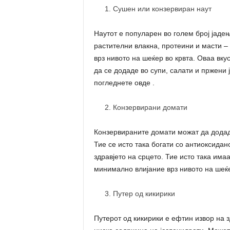
Сушен или конзервиран наут
Наутот е популарен во голем број јадења
растителни влакна, протеини и масти –
врз нивото на шеќер во крвта. Оваа вку
да се додаде во супи, салати и пржени 
погледнете овде .
Конзервирани домати
Конзервираните домати можат да додада
Тие се исто така богати со антиоксиданс
здравјето на срцето. Тие исто така има
минимално влијание врз нивото на шеќе
Путер од кикирики
Путерот од кикирики е ефтин извор на з