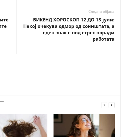
Следна објава
жите
ВИКЕНД ХОРОСКОП 12 ДО 13 јули:
ите
Некој очекува одмор од соништата, а
еден знак е под стрес поради
работата