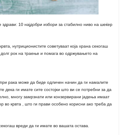
е здрави: 10 најдобри избори за стабилно ниво на шеќер
крвта, нутриционистите советуваат која храна секогаш
а долг рок на траење и помага во одржувањето на
при рака може да биде одличен начин да ги намалите
е дека ги имате сите состојки што ви се потребни за да
елно, многу замрзнати или конзервирани јадења имаат
р во крвта , што ги прави особено корисни ако треба да
секогаш вреди да ги имате во вашата остава.