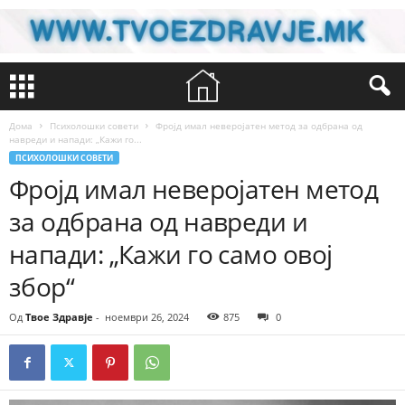
Дома
Психолошки совети
Фројд имал неверојатен метод за одбрана од
навреди и напади: „Кажи го...
ПСИХОЛОШКИ СОВЕТИ
Фројд имал неверојатен метод
за одбрана од навреди и
напади: „Кажи го само овој
збор“
Од
Твое Здравје
-
ноември 26, 2024
875
0