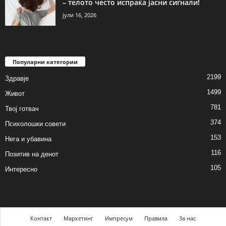
– телото често испраќа јасни сигнали!
јули 16, 2026
Популарни категории
2199
Здравје
1499
Живот
781
Твој готвач
374
Психолошки совети
153
Нега и убавина
116
Позитив на денот
105
Интересно
Контакт
Маркетинг
Импресум
Правила
За нас