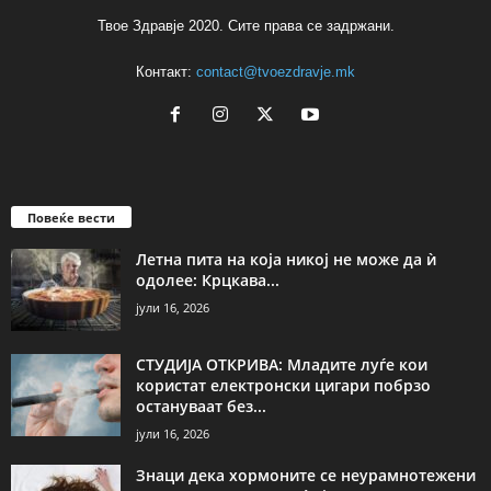
Твое Здравје 2020. Сите права се задржани.
Контакт:
contact@tvoezdravje.mk
Повеќе вести
Летна пита на која никој не може да ѝ
одолее: Крцкава...
јули 16, 2026
СТУДИЈА ОТКРИВА: Младите луѓе кои
користат електронски цигари побрзо
остануваат без...
јули 16, 2026
Знаци дека хормоните се неурамнотежени