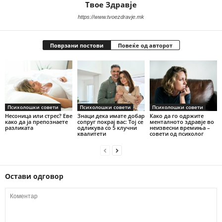
Твое Здравје
https://www.tvoezdravje.mk
Поврзани постови
Повеќе од авторот
Психолошки совети
Психолошки совети
Психолошки совети
Несоница или стрес? Еве
Знаци дека имате добар
Како да го одржите
како да ја препознаете
сопруг покрај вас: Тој се
менталното здравје во
разликата
одликува со 5 клучни
неизвесни времиња –
квалитети
совети од психолог
Остави одговор