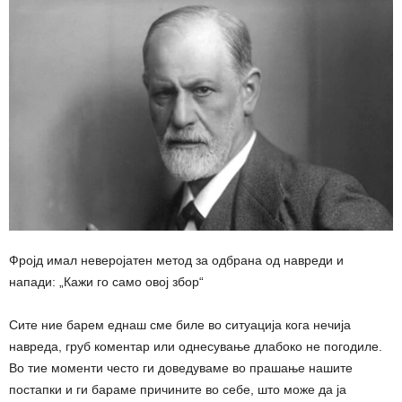
Фројд имал неверојатен метод за одбрана од навреди и
напади: „Кажи го само овој збор“
Сите ние барем еднаш сме биле во ситуација кога нечија
навреда, груб коментар или однесување длабоко не погодиле.
Во тие моменти често ги доведуваме во прашање нашите
постапки и ги бараме причините во себе, што може да ја