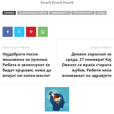
Error9
Error9
Error9
ОЗНАКА
ПСИХОЛОШКИ СОВЕТИ
САМОДОВЕРБА
ТОКСИЧНИ ЛУГЕ
ФРОЈД
Претходна објава
Следна објава
Најдобрата посна
Дневен хороскоп за
мешавина за пржење:
среда, 27 ноември! Кај
Рибата и зеленчукот ќе
Овенот се враќа старата
бидат крцкави, нема да
љубов, Рибите нека
впијат ни капка масло!
внимаваат на здравјето