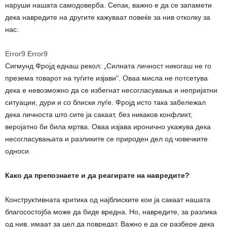
наруши нашата самодоверба. Сепак, важно е да се запамети
дека навредите на другите кажуваат повеќе за нив отколку за
нас.
Error9
Error9
Сигмунд Фројд еднаш рекол: „Силната личност никогаш не го
презема товарот на туѓите изјави“. Оваа мисла не потсетува
дека е невозможно да се избегнат несогласувања и непријатни
ситуации, дури и со блиски луѓе. Фројд исто така забележал
дека личноста што сите ја сакаат, без никаков конфликт,
веројатно би била мртва. Оваа изјава иронично укажува дека
несогласувањата и разликите се природен дел од човечките
односи
.
Како да препознаете и да реагирате на навредите?
Конструктивната критика од најблиските кои ја сакаат нашата
благосостојба може да биде вредна. Но, навредите, за разлика
од нив, имаат за цел да повредат. Важно е да се разбере дека