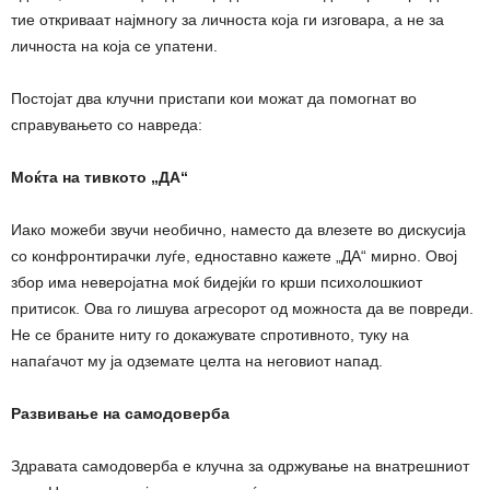
тие откриваат најмногу за личноста која ги изговара, а не за
личноста на која се упатени.
Постојат два клучни пристапи кои можат да помогнат во
справувањето со навреда:
Моќта на тивкото „ДА“
Иако можеби звучи необично, наместо да влезете во дискусија
со конфронтирачки луѓе, едноставно кажете „ДА“ мирно. Овој
збор има неверојатна моќ бидејќи го крши психолошкиот
притисок. Ова го лишува агресорот од можноста да ве повреди.
Не се браните ниту го докажувате спротивното, туку на
напаѓачот му ја одземате целта на неговиот напад.
Развивање на самодоверба
Здравата самодоверба е клучна за одржување на внатрешниот