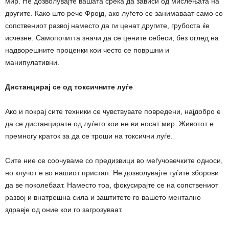
мир. Не дозволувајте вашата среќа да зависи од мислењата на
другите. Како што рече Фројд, ако луѓето се занимаваат само со
сопствениот развој наместо да ги ценат другите, грубоста ќе
исчезне. Самопочитта значи да се цените себеси, без оглед на
надворешните проценки кои често се површни и
манипулативни.
Дистанцирај се од токсичните луѓе
Ако и покрај сите техники се чувствувате повредени, најдобро е
да се дистанцирате од луѓето кои не ви носат мир. Животот е
премногу краток за да се троши на токсични луѓе.
Сите ние се соочуваме со предизвици во меѓучовечките односи,
но клучот е во нашиот пристап. Не дозволувајте туѓите зборови
да ве поколебаат. Наместо тоа, фокусирајте се на сопствениот
развој и внатрешна сила и заштитете го вашето ментално
здравје од оние кои го загрозуваат.