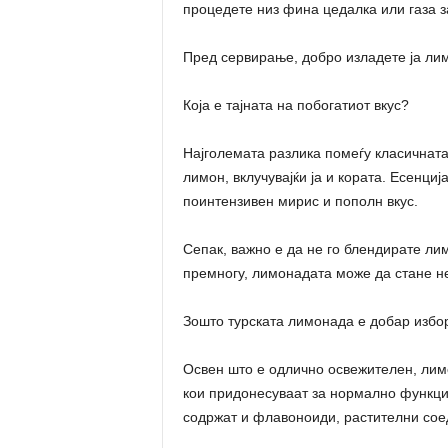
процедете низ фина цедалка или газа з
Пред сервирање, добро изладете ја ли
Која е тајната на побогатиот вкус?
Најголемата разлика помеѓу класичната
лимон, вклучувајќи ја и кората. Есенциј
поинтензивен мирис и пополн вкус.
Сепак, важно е да не го блендирате ли
премногу, лимонадата може да стане не
Зошто турската лимонада е добар избор
Освен што е одлично освежителен, лим
кои придонесуваат за нормално функц
содржат и флавоноиди, растителни соед