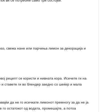
лок ви се потребни само три состојки:
аз, свежа нане или парчиња лимон за декорација и
вој рецепт се користи и нивната кора. Исечете ги на
 и ставете ги во блендер заедно со шеќер и мала
вајќи да не го исечкате лимонот премногу за да не ја
 го остатокот од водата, промешајте, а потоа