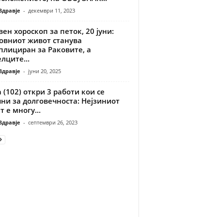
Здравје
-
декември 11, 2023
ен хороскоп за петок, 20 јуни:
овниот живот станува
плициран за Раковите, а
лците...
Здравје
-
јуни 20, 2025
 (102) откри 3 работи кои се
ни за долговечноста: Нејзиниот
т е многу...
Здравје
-
септември 26, 2023