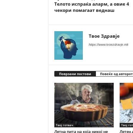
Телото испраќа аларм, а овие 4
чекори помагаат веднаш
Твое Здравје
https://www.tvoezdravje.mk
Поврзани постови
Повеќе од авторот
Твој готвач
Твој го
Летна пита на која никој не
Летен 