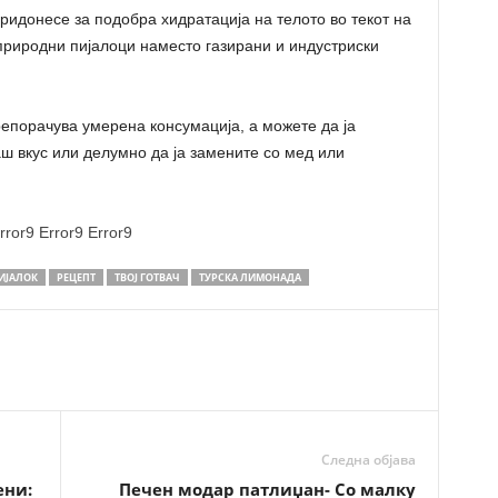
донесе за подобра хидратација на телото во текот на
природни пијалоци наместо газирани и индустриски
епорачува умерена консумација, а можете да ја
ш вкус или делумно да ја замените со мед или
rror9
Error9
Error9
ИЈАЛОК
РЕЦЕПТ
ТВОЈ ГОТВАЧ
ТУРСКА ЛИМОНАДА
Следна објава
ени:
Печен модар патлиџан- Со малку