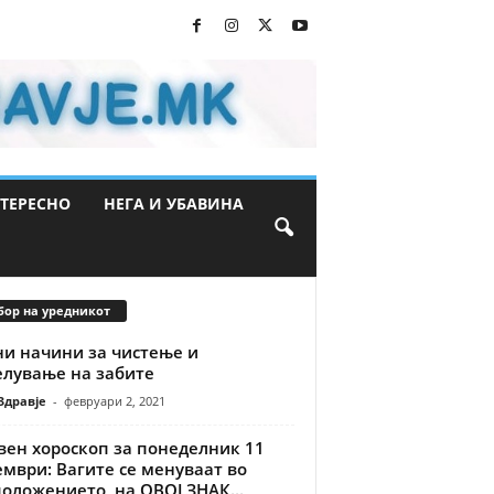
ТЕРЕСНО
НЕГА И УБАВИНА
бор на уредникот
ни начини за чистење и
елување на забите
Здравје
-
февруари 2, 2021
вен хороскоп за понеделник 11
мври: Вагите се менуваат во
оложението, на ОВОЈ ЗНАК...