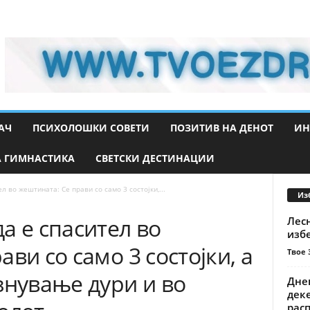
АЧ
ПСИХОЛОШКИ СОВЕТИ
ПОЗИТИВ НА ДЕНОТ
ИН
 ГИМНАСТИКА
СВЕТСКИ ДЕСТИНАЦИИ
л во жештината: Се прави со само 3 состојки,...
Из
а е спасител во
Лес
изб
ви со само 3 состојки, а
Твое 
знување дури и во
Дне
деке
расп