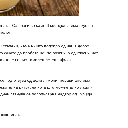
ата: Се прави со само 3 состојки, а има вкус на
еколот
30 степени, нема ништо подобро од чаша добро
о сакате да пробате нешто различно од класичниот
а стане вашиот омилен летен пијалок.
 се подготвува од цели лимони, поради што има
свежителна цитрусна нота што моментално лади и
одини станува сè попопуларна надвор од Турција,
д жештината