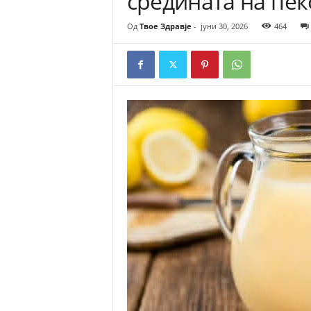
средината на пек
Од
Твое Здравје
-
јуни 30, 2026
464