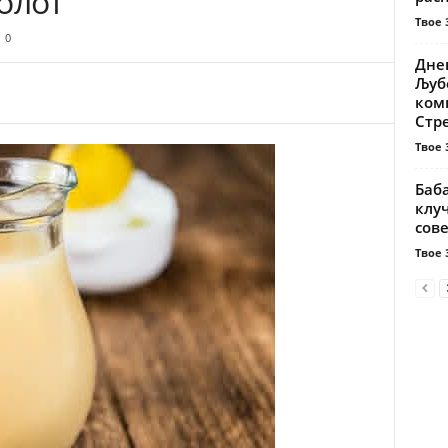
олот
Твое 
0
Днев
Љуб
ком
Стре
Твое 
Баба
клуч
сове
Твое 