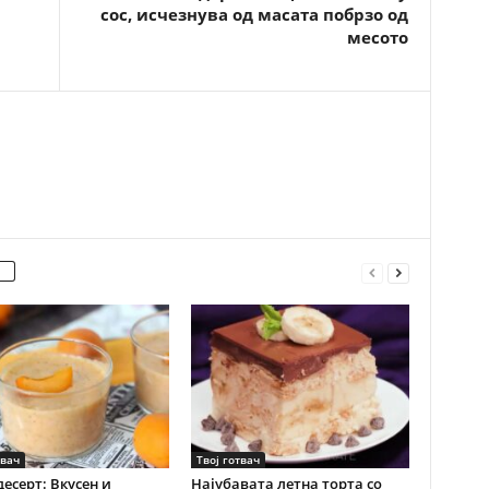
сос, исчезнува од масата побрзо од
месото
твач
Твој готвач
десерт: Вкусен и
Најубавата летна торта со