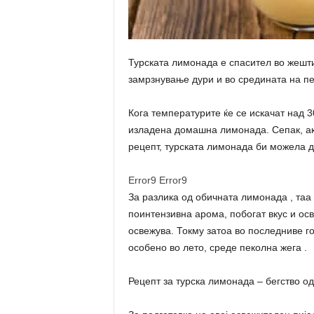
Турската лимонада е спасител во жештин
замрзнување дури и во средината на п
Кога температурите ќе се искачат над 
изладена домашна лимонада. Сепак, ак
рецепт, турската лимонада би можела д
Error9
Error9
За разлика од обичната лимонада , таа
поинтензивна арома, побогат вкус и о
освежува. Токму затоа во последниве г
особено во лето, среде пеколна жега .
Рецепт за турска лимонада – бегство о