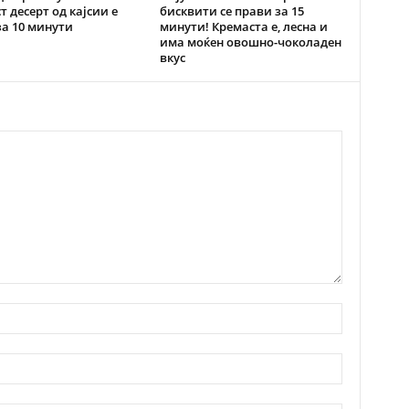
т десерт од кајсии е
бисквити се прави за 15
за 10 минути
минути! Кремаста е, лесна и
има моќен овошно-чоколаден
вкус