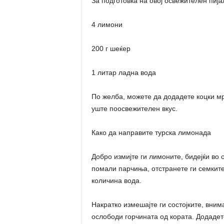
За подготовка на овој освежителен пија
4 лимони
200 г шеќер
1 литар ладна вода
По желба, можете да додадете коцки мр
уште поосвежителен вкус.
Како да направите турска лимонада
Добро измијте ги лимоните, бидејќи во о
помали парчиња, отстранете ги семките
количина вода.
Накратко измешајте ги состојките, внима
ослободи горчината од кората. Додадете