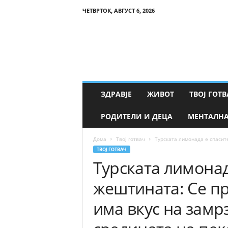
ЧЕТВРТОК, АВГУСТ 6, 2026
Т
в
о
е
З
д
р
ЗДРАВЈЕ
ЖИВОТ
ТВОЈ ГОТВ
а
в
РОДИТЕЛИ И ДЕЦА
МЕНТАЛНА
ј
е
Дома
Твој готвач
Турската лимонада е спасите
ТВОЈ ГОТВАЧ
Турската лимонад
жештината: Се пра
има вкус на замр