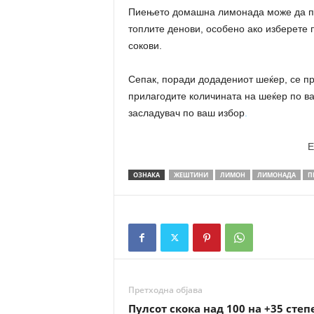
Пиењето домашна лимонада може да при
топлите денови, особено ако изберете 
сокови.
Сепак, поради додадениот шеќер, се пр
прилагодите количината на шеќер по ва
засладувач по ваш избор
.
E
ОЗНАКА
ЖЕШТИНИ
ЛИМОН
ЛИМОНАДА
П
Претходна објава
Пулсот скока над 100 на +35 степ