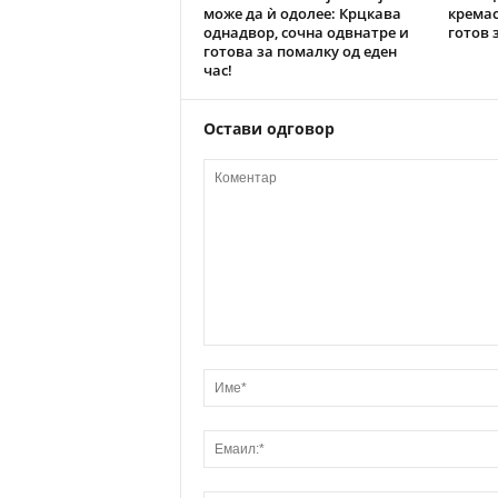
може да ѝ одолее: Крцкава
кремас
однадвор, сочна одвнатре и
готов 
готова за помалку од еден
час!
Остави одговор