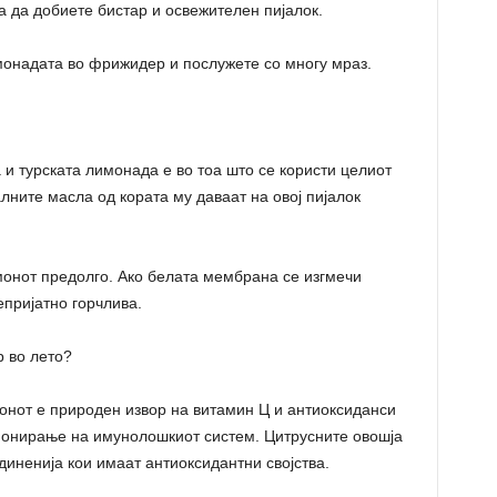
а да добиете бистар и освежителен пијалок.
монадата во фрижидер и послужете со многу мраз.
 и турската лимонада е во тоа што се користи целиот
алните масла од кората му даваат на овој пијалок
монот предолго. Ако белата мембрана се изгмечи
пријатно горчлива.
 во лето?
онот е природен извор на витамин Ц и антиоксиданси
ионирање на имунолошкиот систем. Цитрусните овошја
иненија кои имаат антиоксидантни својства.