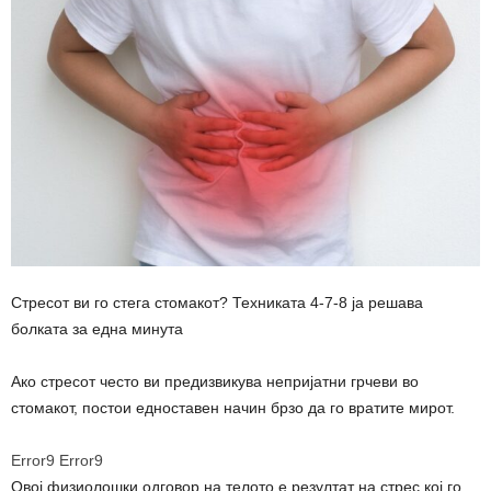
Стресот ви го стега стомакот? Техниката 4-7-8 ја решава
болката за една минута
Ако стресот често ви предизвикува непријатни грчеви во
стомакот, постои едноставен начин брзо да го вратите мирот.
Error9
Error9
Овој физиолошки одговор на телото е резултат на стрес кој го