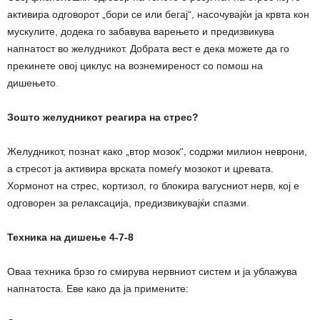
активира одговорот „бори се или бегај“, насочувајќи ја крвта кон
мускулите, додека го забавува варењето и предизвикува
напнатост во желудникот. Добрата вест е дека можете да го
прекинете овој циклус на вознемиреност со помош на
дишењето
.
Зошто желудникот реагира на стрес?
Желудникот, познат како „втор мозок“, содржи милион неврони,
а стресот ја активира врската помеѓу мозокот и цревата.
Хормонот на стрес, кортизол, го блокира вагусниот нерв, кој е
одговорен за релаксација, предизвикувајќи спазми.
Техника на дишење 4-7-8
Оваа техника брзо го смирува нервниот систем и ја ублажува
напнатоста. Еве како да ја примените: