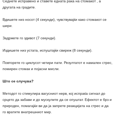
Седнете исправено и ставете едната рака на стомакот , а
другата на градите.
Вдишете низ носот (4 секунди), чувствувајќи како стомакот се
шири.
Задржете го здивот (7 секунди).
Издишете низ устата, испуштајќи свиреж (8 секунди).
Повторете го циклусот четири пати. Резултатот е намален стрес,
помирен стомак и појасни мисли.
Што се случува?
Методот го стимулира вагусниот нерв, кој испраќа сигнал до
срцето да забави и до мускулите да се опуштат. Ефектот е брз и
природен, помагајќи ви да ја запрете реакцијата на стрес и да
го вратите внатрешниот мир.