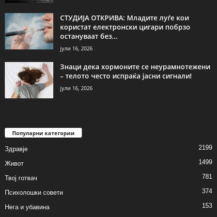
СТУДИЈА ОТКРИВА: Младите луѓе кои
користат електронски цигари побрзо
остануваат без...
јули 16, 2026
Знаци дека хормоните се неурамнотежени
– телото често испраќа јасни сигнали!
јули 16, 2026
Популарни категории
2199
Здравје
1499
Живот
781
Твој готвач
374
Психолошки совети
153
Нега и убавина