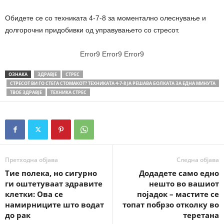
Обидете се со техниката 4-7-8 за моментално олеснување и
долгорочни придобивки од управувањето со стресот.
Error9
Error9
Error9
ОЗНАКА
ЗДРАВЈЕ
СТРЕС
СТРЕСОТ ВИ ГО СТЕГА СТОМАКОТ? ТЕХНИКАТА 4-7-8 ЈА РЕШАВА БОЛКАТА ЗА ЕДНА МИНУТА
ТВОЕ ЗДРАВЈЕ
ТЕХНИКА СТРЕС
Претходна објава
Следна објава
Тие полека, но сигурно
Додадете само едно
ги оштетуваат здравите
нешто во вашиот
клетки: Ова се
појадок – мастите се
намирниците што водат
топат побрзо отколку во
до рак
теретана