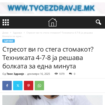
Дома
Здравје
Стресот ви го стега стомакот? Техниката 4-7-8 ја решава
болката за една...
ЗДРАВЈЕ
Стресот ви го стега стомакот?
Техниката 4-7-8 ја решава
болката за една минута
Од
Твое Здравје
-
декември 16, 2025
1079
0