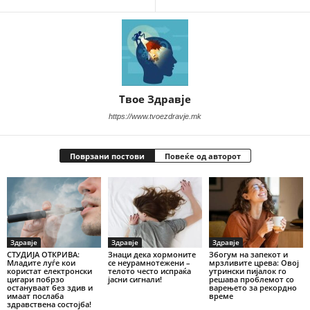
Твое Здравје
https://www.tvoezdravje.mk
Поврзани постови
Повеќе од авторот
Здравје
Здравје
Здравје
СТУДИЈА ОТКРИВА:
Знаци дека хормоните
Збогум на запекот и
Младите луѓе кои
се неурамнотежени –
мрзливите црева: Овој
користат електронски
телото често испраќа
утрински пијалок го
цигари побрзо
јасни сигнали!
решава проблемот со
остануваат без здив и
варењето за рекордно
имаат послаба
време
здравствена состојба!