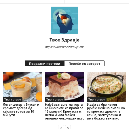
Твое Здравје
https://www.tvoezdravje.mk
Поврзани постови
Повеќе од авторот
Твој готвач
Твој готвач
Твој готвач
Летен десерт: Вкусен и
Најубавата летна торта
Идеја за брз летен
кремаст десерт од
со бисквити се прави за
ручек: Печено пилешко
кајсии е готов за 10
15 минути! Кремаста е,
со кремаст дресинг е
минути
лесна и има моќен
сочно, заситувачко и
овошно-чоколаден вкус
има божествен вкус