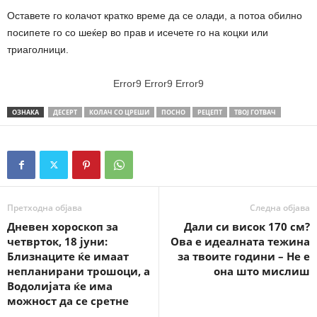
Оставете го колачот кратко време да се олади, а потоа обилно
посипете го со шеќер во прав и исечете го на коцки или
триаголници.
Error9
Error9
Error9
ОЗНАКА
ДЕСЕРТ
КОЛАЧ СО ЦРЕШИ
ПОСНО
РЕЦЕПТ
ТВОЈ ГОТВАЧ
Претходна објава
Следна објава
Дневен хороскоп за
Дали си висок 170 см?
четврток, 18 јуни:
Ова е идеалната тежина
Близнаците ќе имаат
за твоите години – Не е
непланирани трошоци, а
она што мислиш
Водолијата ќе има
можност да се сретне