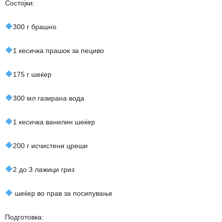
Состојки:
300 г брашно
1 кесичка прашок за пециво
175 г шеќер
300 мл газирана вода
1 кесичка ванилин шеќер
200 г исчистени цреши
2 до 3 лажици гриз
шеќер во прав за посипување
Подготовка: