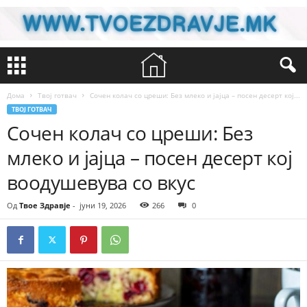
Дома
Твој готвач
Сочен колач со цреши: Без млеко и јајца – посен десерт кој...
ТВОЈ ГОТВАЧ
Сочен колач со цреши: Без
млеко и јајца – посен десерт кој
воодушевува со вкус
Од
Твое Здравје
-
јуни 19, 2026
266
0