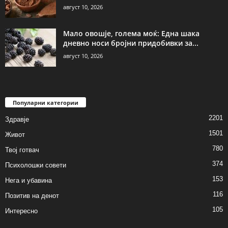
август 10, 2026
Мало овошје, голема моќ: Една шака
дневно носи бројни придобивки за...
август 10, 2026
Популарни категории
2201
Здравје
1501
Живот
780
Твој готвач
374
Психолошки совети
153
Нега и убавина
116
Позитив на денот
105
Интересно