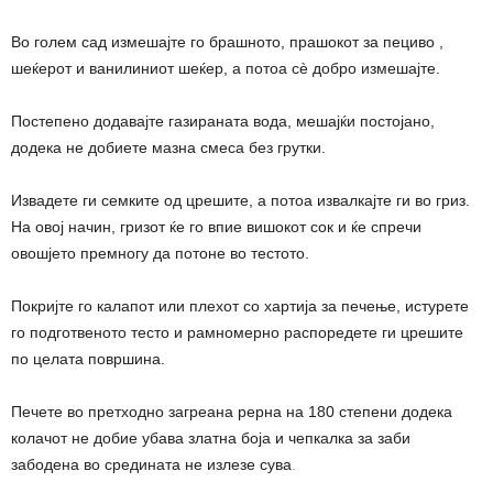
Во голем сад измешајте го брашното, прашокот за пециво ,
шеќерот и ванилиниот шеќер, а потоа сè добро измешајте.
Постепено додавајте газираната вода, мешајќи постојано,
додека не добиете мазна смеса без грутки.
Извадете ги семките од црешите, а потоа извалкајте ги во гриз.
На овој начин, гризот ќе го впие вишокот сок и ќе спречи
овошјето премногу да потоне во тестото.
Покријте го калапот или плехот со хартија за печење, истурете
го подготвеното тесто и рамномерно распоредете ги црешите
по целата површина.
Печете во претходно загреана рерна на 180 степени додека
колачот не добие убава златна боја и чепкалка за заби
забодена во средината не излезе сува
.