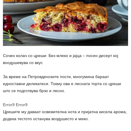
Сочен колач со цреши: Без млеко и јајца – посен десерт кој
воодушевува со вкус
За време на Петровденските пости, многумина бараат
едноставни деликатеси. Токму ова е лесната торта со цреши
што се подготвува брзо и лесно.
Error9
Error9
Црешите му даваат освежителна нота и пријатна кисела арома,
додека тестото останува воздушесто и меко.