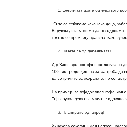
Енергијата доаѓа од чувството доб
„Сите се сеќаваме како како деца, заба
Верувам дека можеме да го задржиме тој
телото со премногу правила, како ручек
Пазете се од дебелината!
Д-р Хинохара постојано нагласуваше де
100-тиот роденден, па затоа треба да 
да се грижите за исхраната, но сепак т
На пример, за појадок пиел кафе, чаша
Тој верувал дека ова масло е одлично з
Планирајте однапред!
Хинохара секогаш имал целосен распор