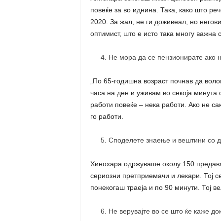
повеќе за во иднина. Така, како што ре
2020. За жал, не ги доживеал, но негов
оптимист, што е исто така многу важна 
Не мора да се пензионирате ако н
„По 65-годишна возраст почнав да воло
часа на ден и уживам во секоја минута о
работи повеќе – нека работи. Ако не са
го работи.
Споделете знаење и вештини со д
Хинохара одржуваше околу 150 предава
сериозни претприемачи и лекари. Тој 
понекогаш траеја и по 90 минути. Тој в
Не верувајте во се што ќе каже до