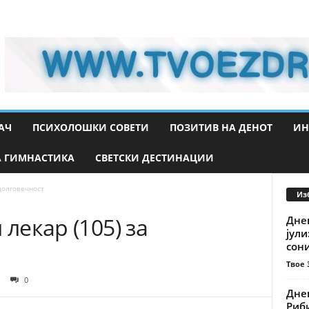
АЧ
ПСИХОЛОШКИ СОВЕТИ
ПОЗИТИВ НА ДЕНОТ
ИН
 ГИМНАСТИКА
СВЕТСКИ ДЕСТИНАЦИИ
 долговечност
Из
 лекар (105) за
Дне
јули
сони
Твое 
0
Днев
Риби