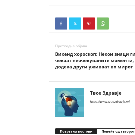
Претходна објава
Викенд хороскоп: Некои знаци г
чекаат неочекуваните моменти,
додека други уживаат во мирот
Твое Здравје
https://www.tvoezdravje.mk
Поврзани постови
Повеќе од авторот