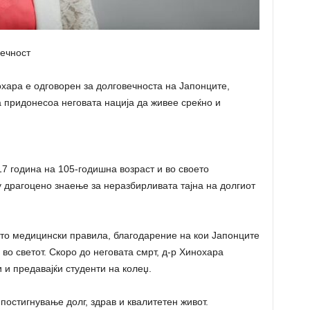
вечност
хара е одговорен за долговечноста на Јапонците,
а придонесоа неговата нација да живее среќно и
7 година на 105-годишна возраст и во своето
у драгоцено знаење за неразбирливата тајна на долгиот
то медицински правила, благодарение на кои Јапонците
во светот. Скоро до неговата смрт, д-р Хинохара
 и предавајќи студенти на колеџ.
 постигнување долг, здрав и квалитетен живот.