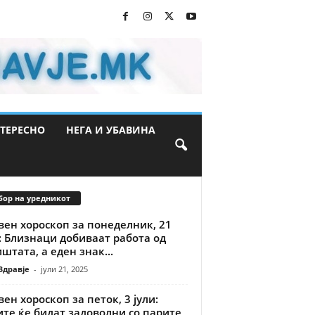
ТЕРЕСНО
НЕГА И УБАВИНА
бор на уредникот
вен хороскоп за понеделник, 21
: Близнаци добиваат работа од
штата, а еден знак...
Здравје
-
јули 21, 2025
ен хороскоп за петок, 3 јули:
те ќе бидат задоволни со парите,