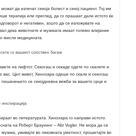
можат да излечат секоја болест и секој пациент. Тој им
ише терапија или преглед, да го прашаат дали истото ќе
одговорот е негативен, зошто да се изложувате на
вал дека животните и музиката имаат големо влијание
то мисли медицината.
осете го вашиот сопствен багаж
авете на лифтот. Секогаш и секаде одете по скалите и
о вас. Цел живот, Хинохара одеше по скали и секогаш
 пешачењето се секојдневна вежба за вашето срце и
е инспирација
рираат во литературата. Хинохара го направи истото.
ната на Роберт Браунинг – Abt Vogler. Не мора да се
музика, уживајте во ликовната уметност, прошетајте во