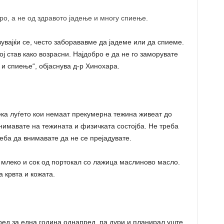
ро, а не од здравото јадење и многу спиење.
вувајќи се, често заборававме да јадеме или да спиеме.
 став како возрасни. Најдобро е да не го заморувате
 и спиење“, објаснува д-р Хинохара.
ка луѓето кои немаат прекумерна тежина живеат до
внимавате на тежината и физичката состојба. Не треба
реба да внимавате да не се прејадувате.
 млеко и сок од портокал со лажица маслиново масло.
а крвта и кожата.
ед за една година однапред, па дури и планирал уште