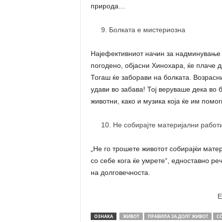
природа…
Болката е мистериозна
Најефективниот начин за надминување н
погодено, објасни Хинохара, ќе плаче 
Тогаш ќе заборави на болката. Возрасни
удави во забава! Тој веруваше дека во 
животни, како и музика која ќе им помо
Не собирајте материјални работ
„Не го трошете животот собирајќи мате
со себе кога ќе умрете“, едноставно р
на долговечноста.
E
ОЗНАКА
ЖИВОТ
ПРАВИЛА ЗА ДОЛГ ЖИВОТ
С