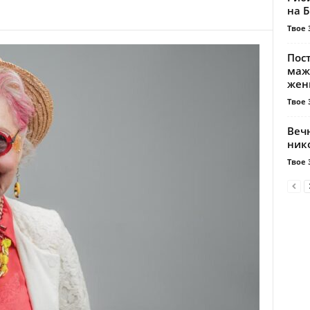
на Б
Твое 
Пос
мажи
жен
Твое 
Веч
ник
Твое 