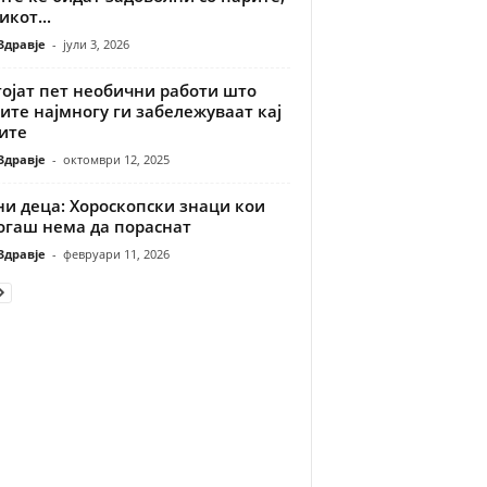
икот...
Здравје
-
јули 3, 2026
тојат пет необични работи што
те најмногу ги забележуваат кај
ите
Здравје
-
октомври 12, 2025
ни деца: Хороскопски знаци кои
огаш нема да пораснат
Здравје
-
февруари 11, 2026