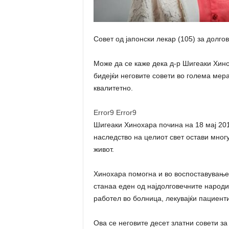
Совет од јапонски лекар (105) за долго
Може да се каже дека д-р Шигеаки Хино
бидејќи неговите совети во голема мер
квалитетно.
Error9
Error9
Шигеаки Хинохара почина на 18 мај 201
наследство на целиот свет остави мног
живот.
Хинохара помогна и во воспоставување
станаа еден од најдолговечните народи 
работел во болница, лекувајќи пациенти
Ова се неговите десет златни совети за