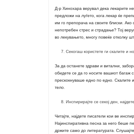
Д-р Хинохара верувал дека лекарите не 
предложи на луѓето, кога лекар ќе преп
им го препорача на своите блиски. Ако 
непотребен стрес и страдање? Тој веру
во лекувањето, многу повеќе отколку ш
Секогаш користете ги скалите и н
За да останете здрави и витални, забор
обидете се да го носите вашиот багаж с
прескокнуваше едно по едно. Скалите и
тело.
Инспирирајте се секој ден, најдет
Читајте, најдете писатели кои ве инспи
Најинспиративна песна за него беше пес
држите само до литературата. Слушајте 