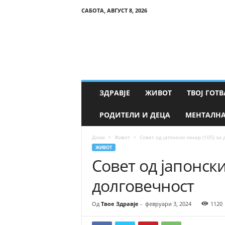
САБОТА, АВГУСТ 8, 2026
Т
в
о
е
З
д
р
ЗДРАВЈЕ
ЖИВОТ
ТВОЈ ГОТВ
а
в
РОДИТЕЛИ И ДЕЦА
МЕНТАЛНА
ј
е
Дома
Живот
Совет од јапонски лекар (105) за
ЖИВОТ
Совет од јапонски
долговечност
Од
Твое Здравје
-
февруари 3, 2024
1120