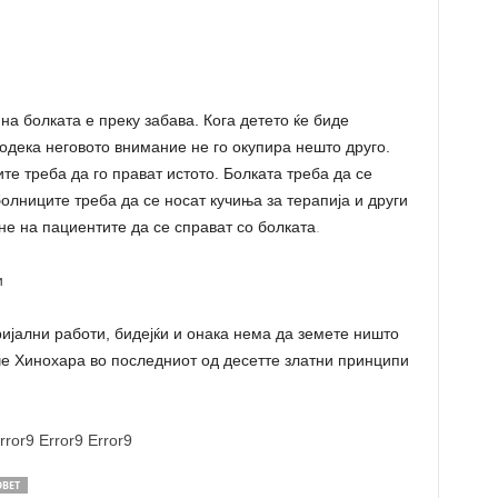
а болката е преку забава. Кога детето ќе биде
додека неговото внимание не го окупира нешто друго.
те треба да го прават истото. Болката треба да се
болниците треба да се носат кучиња за терапија и други
гне на пациентите да се справат со болката
.
и
ријални работи, бидејќи и онака нема да земете ништо
ече Хинохара во последниот од десетте златни принципи
rror9
Error9
Error9
ОВЕТ