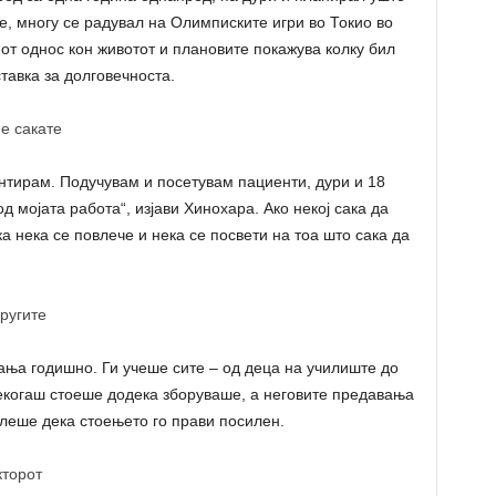
че, многу се радувал на Олимписките игри во Токио во
иот однос кон животот и плановите покажува колку бил
ставка за долговечноста.
е сакате
нтирам. Подучувам и посетувам пациенти, дури и 18
д мојата работа“, изјави Хинохара. Ако некој сака да
ка нека се повлече и нека се посвети на тоа што сака да
ругите
ња годишно. Ги учеше сите – од деца на училиште до
секогаш стоеше додека зборуваше, а неговите предавања
елеше дека стоењето го прави посилен.
кторот