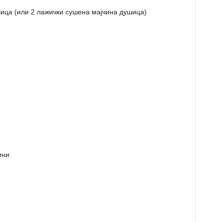
шица (или 2 лажички сушена мајчина душица)
ини