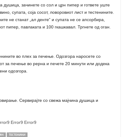
та душица, зачинете со сол и црн пипер и гответе уште
ино, супата, соја сосот, ловоровиот лист и тестенините.
ните не станат „ал денте“ и супата не се апсорбира,
иот пипер, павлаката и 100 гкашкавал. Тргнете од оган.
енините во плех за печење. Одозгора наросете со
от за печење во рерна и печете 20 минути или додека
ени одозгора.
рвирање. Сервирајте со свежа мајчина душица и
rror9
Error9
Error9
ВАЧ
ТЕСТЕНИНИ