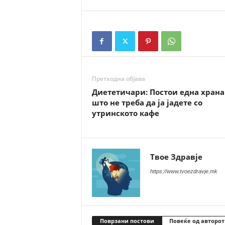
Претходна објава
Диететичари: Постои една храна
што не треба да ја јадете со
утринското кафе
Твое Здравје
https://www.tvoezdravje.mk
Поврзани постови
Повеќе од авторот