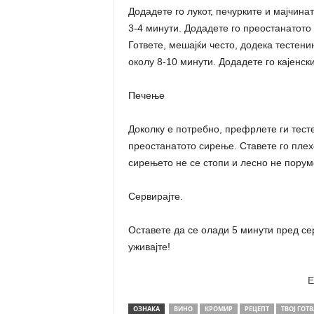
Додадете го лукот, печурките и мајчина
3-4 минути. Додадете го преостанатото в
Гответе, мешајќи често, додека тестени
околу 8-10 минути. Додадете го кајенск
Печење
Доколку е потребно, префрлете ги тест
преостанатото сирење. Ставете го плех
сирењето не се стопи и лесно не порум
Сервирајте.
Оставете да се олади 5 минути пред се
уживајте!
E
ОЗНАКА
ВИНО
КРОМИР
РЕЦЕПТ
ТВОЈ ГОТ