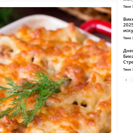
Твое 
Вике
2025
иску
Твое 
Днев
Бико
Стре
Твое 