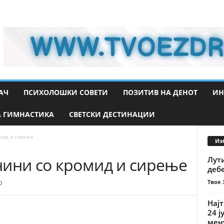
АЧ
ПСИХОЛОШКИ СОВЕТИ
ПОЗИТИВ НА ДЕНОТ
ИН
 ГИМНАСТИКА
СВЕТСКИ ДЕСТИНАЦИИ
мид и сирење
Из
нини со кромид и сирење
Лут
деб
Твое 
0
Најт
24 ј
мену