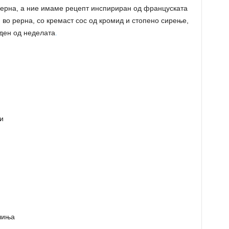
 рерна, а ние имаме рецепт инспириран од француската
 во рерна, со кремаст сос од кромид и стопено сирење,
 ден од неделата
.
и
чиња