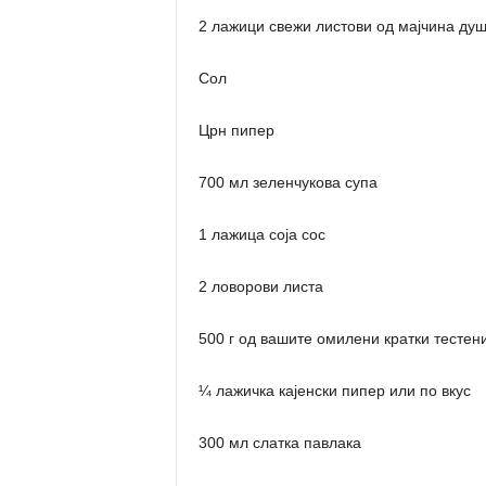
2 лажици свежи листови од мајчина ду
Сол
Црн пипер
700 мл зеленчукова супа
1 лажица соја сос
2 ловорови листа
500 г од вашите омилени кратки тестен
¼ лажичка кајенски пипер или по вкус
300 мл слатка павлака