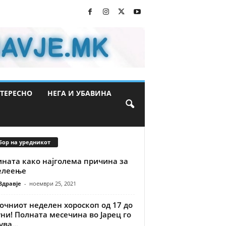
ТЕРЕСНО
НЕГА И УБАВИНА
бор на уредникот
ината како најголема причина за
елеење
Здравје
-
ноември 25, 2021
очниот неделен хороскоп од 17 до
уни! Полната месечина во Јарец го
ва...