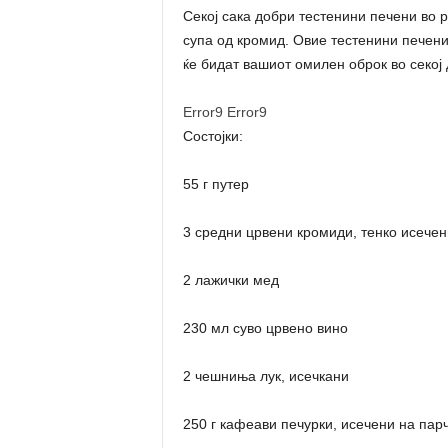
Секој сака добри тестенини печени во
супа од кромид. Овие тестенини печени
ќе бидат вашиот омилен оброк во секој
Error9
Error9
Состојки:
55 г путер
3 средни црвени кромиди, тенко исечен
2 лажички мед
230 мл суво црвено вино
2 чешниња лук, исечкани
250 г кафеави печурки, исечени на пар