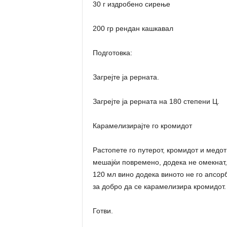
30 г издробено сирење
200 гр рендан кашкавал
Подготовка:
Загрејте ја рерната.
Загрејте ја рерната на 180 степени Ц.
Карамелизирајте го кромидот
Растопете го путерот, кромидот и медот
мешајќи повремено, додека не омекнат, 
120 мл вино додека виното не го апсор
за добро да се карамелизира кромидот.
Готви.