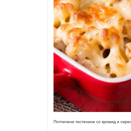
Потпечени тестенини со кромид и сире