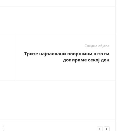
Следна објава
Трите највалкани површини што ги
допираме секој ден