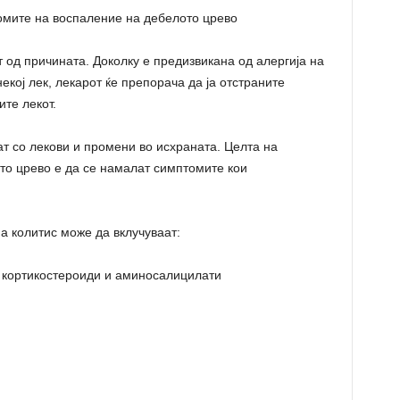
омите на воспаление на дебелото црево
 од причината. Доколку е предизвикана од алергија на
кој лек, лекарот ќе препорача да ја отстраните
те лекот.
ат со лекови и промени во исхраната. Целта на
то црево е да се намалат симптомите кои
а колитис може да вклучуваат:
 кортикостероиди и аминосалицилати