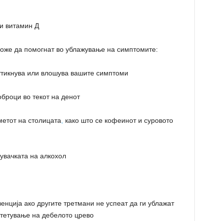
 и витамин Д
оже да помогнат во ублажување на симптомите:
оттикнува или влошува вашите симптоми
оброци во текот на денот
зметот на столицата
,
како што се кофеинот и суровото
увачката на алкохол
нција ако другите третмани не успеат да ги ублажат
тетување на дебелото црево