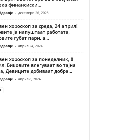
ека финансиски...
Здравје
-
декември 26, 2023
ен хороскоп за среда, 24 април!
вите ја напуштаат работата,
вите губат пари, а...
Здравје
-
април 24, 2024
ен хороскоп за понеделник, 8
л! Биковите влегуваат во тајна
а, Девиците добиваат добра...
Здравје
-
април 8, 2024