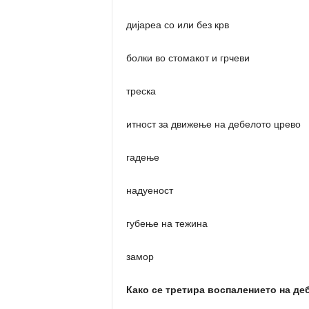
дијареа со или без крв
болки во стомакот и грчеви
треска
итност за движење на дебелото црево
гадење
надуеност
губење на тежина
замор
Како се третира воспалението на де