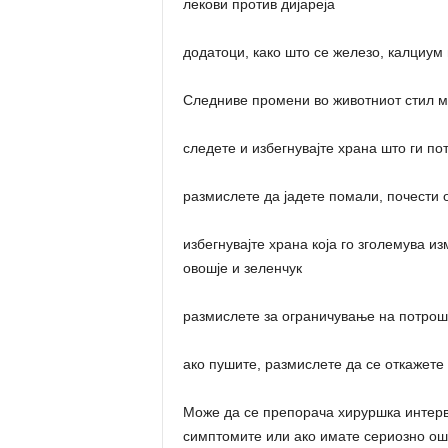
лекови против дијареја
додатоци, како што се железо, калциум
Следниве промени во животниот стил м
следете и избегнувајте храна што ги п
размислете да јадете помали, почести 
избегнувајте храна која го зголемува и
овошје и зеленчук
размислете за ограничување на потрош
ако пушите, размислете да се откажете
Може да се препорача хируршка интерве
симптомите или ако имате сериозно ош