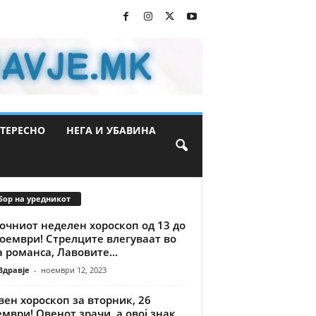
ТЕРЕСНО
НЕГА И УБАВИНА
бор на уредникот
очниот неделен хороскоп од 13 до
оември! Стрелците влегуваат во
 романса, Лавовите...
Здравје
-
ноември 12, 2023
ен хороскоп за вторник, 26
мври! Овенот зрачи, а овој знак