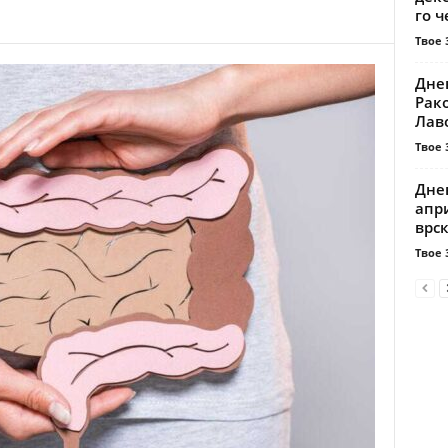
го ч
Твое 
Днев
Рако
Лаво
Твое 
Днев
апри
врск
Твое 