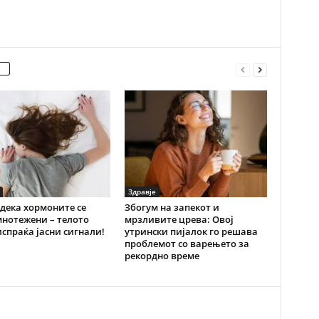
Здравје
дека хормоните се
Збогум на запекот и
нотежени – телото
мрзливите црева: Овој
испраќа јасни сигнали!
утрински пијалок го решава
проблемот со варењето за
рекордно време