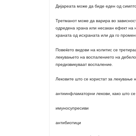
Дијареата може да биде еден од симпт
Третманот може да варира во зависност
одредена храна или несакан ефект на не
храната од исхраната или да го промени
Повеќето видови на колитис се третира
лекувањето на воспалението на дебело
предизвикуваат воспаление.
Лековите што се користат за лекување н
антиинфламаторни лекови, како што се
имуносупресиви
антибиотици