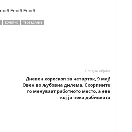
rror9
Error9
Error9
КОЛИТИС
ТВОЕ ЗДРАВЈЕ
Следна објава
Дневен хороскоп за четврток, 9 мај!
Овен во љубовна дилема, Скорпиите
го менуваат работното место, а еве
кој ја чека добивката