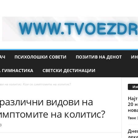
АЧ
ПСИХОЛОШКИ СОВЕТИ
ПОЗИТИВ НА ДЕНОТ
ИН
 ГИМНАСТИКА
СВЕТСКИ ДЕСТИНАЦИИ
ви на колитис: Кои се симптомите на колитис?
Из
 различни видови на
Најт
20 н
нова
симптомите на колитис?
Твое 
0
Днев
деке