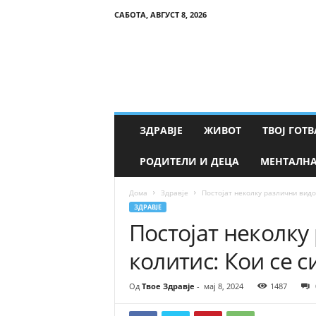
САБОТА, АВГУСТ 8, 2026
Т
в
о
е
З
д
р
ЗДРАВЈЕ
ЖИВОТ
ТВОЈ ГОТВ
а
в
РОДИТЕЛИ И ДЕЦА
МЕНТАЛНА
ј
е
Дома
Здравје
Постојат неколку различни видо
ЗДРАВЈЕ
Постојат неколку
колитис: Кои се 
Од
Твое Здравје
-
мај 8, 2024
1487