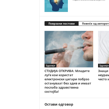
Поврзани постови
Повеќе од авторот
Здравје
Здравје
СТУДИЈА ОТКРИВА: Младите
Знаци 
луѓе кои користат
неурам
електронски цигари побрзо
често 
остануваат без здив и имаат
послаба здравствена
состојба!
Остави одговор