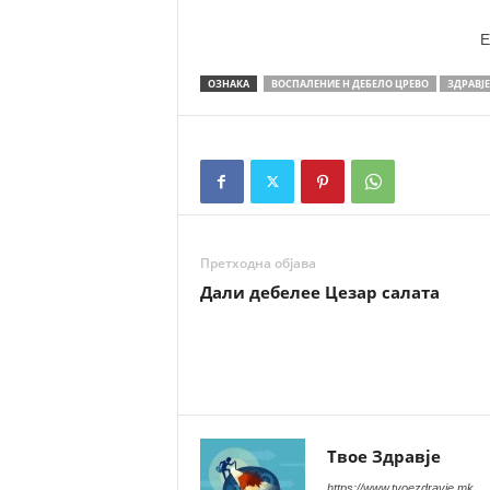
E
ОЗНАКА
ВОСПАЛЕНИЕ Н ДЕБЕЛО ЦРЕВО
ЗДРАВЈЕ
Претходна објава
Дали дебелее Цезар салата
Твое Здравје
https://www.tvoezdravje.mk