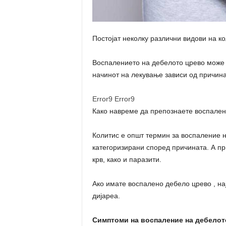
Постојат неколку различни видови на к
Воспалението на дебелото црево може 
начинот на лекување зависи од причина
Error9
Error9
Како навреме да препознаете воспален
Колитис е општ термин за воспаление н
категоризирани според причината. А п
крв, како и паразити.
Ако имате воспалено дебело црево , на
дијареа.
Симптоми на воспаление на дебелот