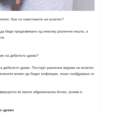
олитис: Кои се симптомите на колитис?
да биде предизвикано од неколку различни нешта, а
та.
ие на дебелото црево?
а дебелото црево. Постојат различни видови на колитис
ричините можат да бидат инфекции, лошо снабдување со
јверојатно ќе имате абдоминална болка, грчеви и
о црево