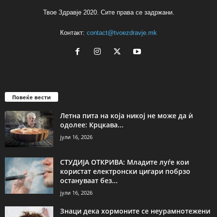
Твое Здравје 2020. Сите права се задржани.
Контакт:
contact@tvoezdravje.mk
Повеќе вести
Летна пита на која никој не може да ѝ
одолее: Крцкава...
јули 16, 2026
СТУДИЈА ОТКРИВА: Младите луѓе кои
користат електронски цигари побрзо
остануваат без...
јули 16, 2026
Знаци дека хормоните се неурамнотежени