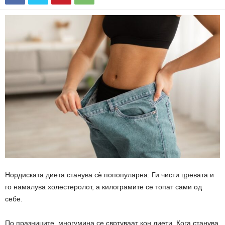
Нордиската диета станува сè попопуларна: Ги чисти цревата и
го намалува холестеролот, а килограмите се топат сами од
себе.
По празниците, многумина се свртуваат кон диети. Кога станува