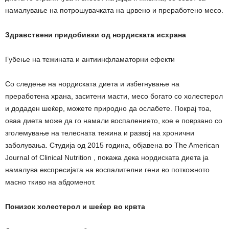
намалување на потрошувачката на црвено и преработено месо.
Здравствени придобивки од нордиската исхрана
Губење на тежината и антиинфламаторни ефекти
Со следење на нордиската диета и избегнување на
преработена храна, заситени масти, месо богато со холестерол
и додаден шеќер, можете природно да ослабете. Покрај тоа,
оваа диета може да го намали воспалението, кое е поврзано со
зголемување на телесната тежина и развој на хронични
заболувања. Студија од 2015 година, објавена во The American
Journal of Clinical Nutrition , покажа дека нордиската диета ја
намалува експресијата на воспалителни гени во поткожното
масно ткиво на абдоменот.
Понизок холестерол и шеќер во крвта