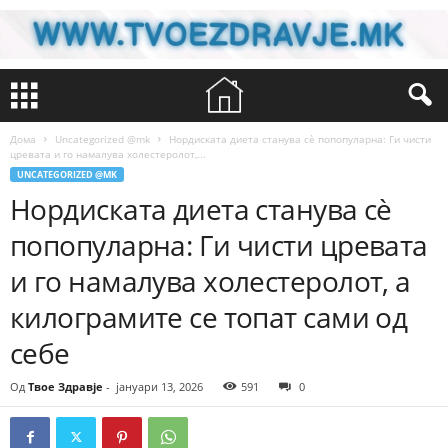
Дома
Uncategorized @mk
Нордиската диета станува сè попопуларна: Ги чисти
цревата и го намалува холестеролот,...
UNCATEGORIZED @MK
Нордиската диета станува сè
попопуларна: Ги чисти цревата
и го намалува холестеролот, а
килограмите се топат сами од
себе
Од
Твое Здравје
-
јануари 13, 2026
591
0