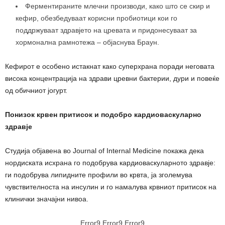
Ферментираните млечни производи, како што се скир и
кефир, обезбедуваат корисни пробиотици кои го
поддржуваат здравјето на цревата и придонесуваат за
хормонална рамнотежа – објаснува Браун.
Кефирот е особено истакнат како суперхрана поради неговата
висока концентрација на здрави цревни бактерии, дури и повеќе
од обичниот јогурт.
Понизок крвен притисок и подобро кардиоваскуларно
здравје
Студија објавена во Journal of Internal Medicine покажа дека
нордиската исхрана го подобрува кардиоваскуларното здравје:
ги подобрува липидните профили во крвта, ја зголемува
чувствителноста на инсулин и го намалува крвниот притисок на
клинички значајни нивоа.
Error9
Error9
Error9