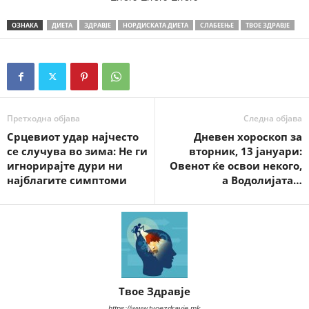
ОЗНАКА
ДИЕТА
ЗДРАВЈЕ
НОРДИСКАТА ДИЕТА
СЛАБЕЕЊЕ
ТВОЕ ЗДРАВЈЕ
Претходна објава
Следна објава
Срцевиот удар најчесто
Дневен хороскоп за
се случува во зима: Не ги
вторник, 13 јануари:
игнорирајте дури ни
Овенот ќе освои некого,
најблагите симптоми
а Водолијата…
Твое Здравје
https://www.tvoezdravje.mk