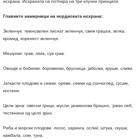
исхрана. Исхраната се потпира на три клучни принципи.
Главните намирници на нордиската исхрана:
Зеленчук: темнозелен лиснат зеленчук, свеж грашок, зелка,
кромид, коренест зеленчук.
Мешунки: грав, леќа, сув грав.
Овошје и бобинки: боровинки, брусница, јаболка, круши, сливи.
Јаткасти плодови и семки: ореви, семки од сончоглед, сусам,
костени.
Цели зрна: овесни трици, мусли, јачменова брашно, ‘ржан леб,
тестенини од цело зрно.
Риба и морски плодови: лосос, харинга, ослиќ, штука, скуша,
камбала, сом, туна.