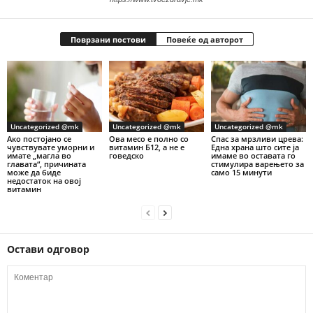
Поврзани постови
Повеќе од авторот
Uncategorized @mk
Uncategorized @mk
Uncategorized @mk
Ако постојано се
Ова месо е полно со
Спас за мрзливи црева:
чувствувате уморни и
витамин Б12, а не е
Една храна што сите ја
имате „магла во
говедско
имаме во оставата го
главата“, причината
стимулира варењето за
може да биде
само 15 минути
недостаток на овој
витамин
Остави одговор