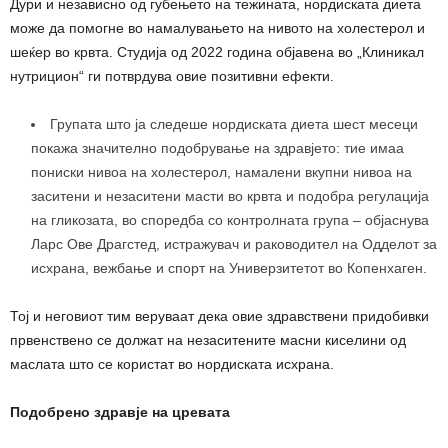
Дури и независно од губењето на тежината, нордиската диета
може да помогне во намалувањето на нивото на холестерол и
шеќер во крвта. Студија од 2022 година објавена во „Клиникал
нутрицион“ ги потврдува овие позитивни ефекти.
Групата што ја следеше нордиската диета шест месеци
покажа значително подобрување на здравјето: тие имаа
пониски нивоа на холестерол, намалени вкупни нивоа на
заситени и незаситени масти во крвта и подобра регулација
на гликозата, во споредба со контролната група – објаснува
Ларс Ове Драгстед, истражувач и раководител на Одделот за
исхрана, вежбање и спорт на Универзитетот во Копенхаген.
Тој и неговиот тим веруваат дека овие здравствени придобивки
првенствено се должат на незаситените масни киселини од
маслата што се користат во нордиската исхрана.
Подобрено здравје на цревата