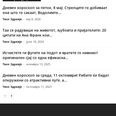
Дневен хороскоп за петок, 8 мај: Стрелците го добиваат
она што го сакаат, Водолиите...
Твое Здравје
-
мај 8, 2026
Таа се радуваше на животот, љубовта и пријателите: 20
цитати на Ана Франк кои...
Твое Здравје
-
јуни 18, 2024
Исчистете ги фугите на подот и вратете го нивниот
оригинален сјај со една ефикасна...
Твое Здравје
-
ноември 13, 2025
Дневен хороскоп за среда, 11 октомври! Рибите ќе бидат
опкружени со атрактивни луѓе, а...
Твое Здравје
-
октомври 11, 2023