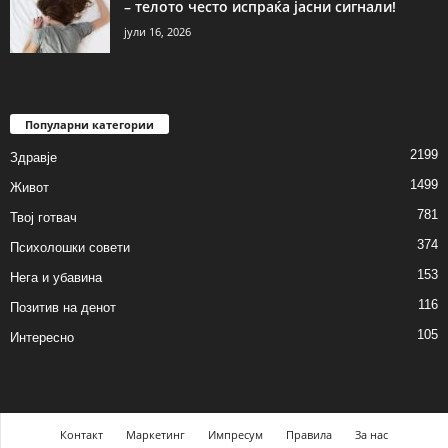
– телото често испраќа јасни сигнали!
јули 16, 2026
Популарни категории
2199
Здравје
1499
Живот
781
Твој готвач
374
Психолошки совети
153
Нега и убавина
116
Позитив на денот
105
Интересно
Контакт
Маркетинг
Импресум
Правила
За нас