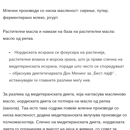
Млечни производи со ниска масленост: сирење, путер,
ферментирано млеко, јогурт.
Растителни масла и намази на база на растителни масла:
масло од репка.
Нордиската исхрана се фокусира на растенија,
растителни влакна и морска храна, што ја прави слична на
медитеранската исхрана, поради што често се споредуваат
– објаснува диететичарката Дон Менинг за „Бест лајф“ ,
истакнувајќи ги главните разлики меѓу нив.
За разлика од медитеранската диета, која нагласува маслиново
масло, нордиската диета се потпира на масло од репка
(канола). Таа исто така содржи повеќе млечни производи со
ниска масленост, додека медитеранската вклучува производи со
полномаснотија. Слично на медитеранската диета, нордиската
диета го ограничува и внесот на јајца и живина, со совет за