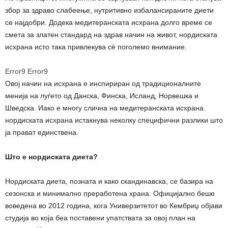
збор за здраво слабеење, нутритивно избалансираните диети
се најдобри. Додека медитеранската исхрана долго време се
смета за златен стандард на здрав начин на живот, нордиската
исхрана исто така привлекува сè поголемо внимание.
Error9
Error9
Овој начин на исхрана е инспириран од традиционалните
менија на луѓето од Данска, Финска, Исланд, Норвешка и
Шведска. Иако е многу слична на медитеранската исхрана
,
нордиската исхрана истакнува неколку специфични разлики што
ја прават единствена.
Што е нордиската диета?
Нордиската диета, позната и како скандинавска, се базира на
сезонска и минимално преработена храна. Официјално беше
воведена во 2012 година, кога Универзитетот во Кембриџ објави
студија во која беа поставени упатствата за овој план на