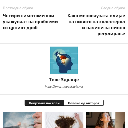
Претходна објава
Следна објава
Четири симптоми кои
Како менопаузата влијае
укажуваат на проблеми
на нивото на холестерол
со црниот дроб
и начини за нивно
регулирање
Твое Здравје
https://www.tvoezdravje.mk
Поврзани постови
Повеќе од авторот