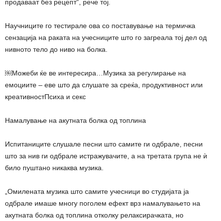
продаваат без рецепт“, рече тој.
Научниците го тестирале ова со поставување на термичка
сензација на раката на учесниците што го загреала тој дел од
нивното тело до ниво на болка.
￼Можеби ќе ве интересира…Музика за регулирање на
емоциите – еве што да слушате за среќа, продуктивност или
креативностПсиха и секс
Намалување на акутната болка од топлина
Испитаниците слушале песни што самите ги одбрале, песни
што за нив ги одбрале истражувачите, а на третата група не ѝ
било пуштано никаква музика.
„Омилената музика што самите учесници во студијата ја
одбрале имаше многу поголем ефект врз намалувањето на
акутната болка од топлина отколку релаксирачката, но