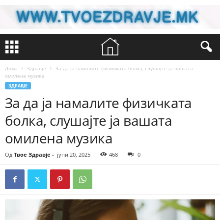
Дома
Здравје
За да ја намалите физичката болка, слушајте ја вашата
омилена музика
ЗДРАВЈЕ
За да ја намалите физичката
болка, слушајте ја вашата
омилена музика
Од
Твое Здравје
-
јуни 20, 2025
468
0