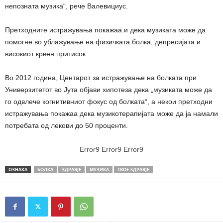
непозната музика“, рече Валевициус.
Претходните истражувања покажаа и дека музиката може да
помогне во ублажување на физичката болка, депресијата и
високиот крвен притисок.
Во 2012 година, Центарот за истражување на болката при
Универзитетот во Јута објави хипотеза дека „музиката може да
го одвлече когнитивниот фокус од болката“, а некои претходни
истражувања покажаа дека музикотерапијата може да ја намали
потребата од лекови до 50 проценти.
Error9
Error9
Error9
ОЗНАКА
БОЛКА
ЗДРАВЈЕ
МУЗИКА
ТВОЕ ЗДРАВЈЕ