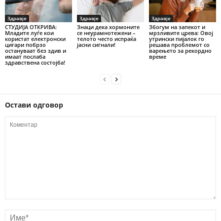
Здравје
Здравје
Здравје
СТУДИЈА ОТКРИВА:
Знаци дека хормоните
Збогум на запекот и
Младите луѓе кои
се неурамнотежени –
мрзливите црева: Овој
користат електронски
телото често испраќа
утрински пијалок го
цигари побрзо
јасни сигнали!
решава проблемот со
остануваат без здив и
варењето за рекордно
имаат послаба
време
здравствена состојба!
Остави одговор