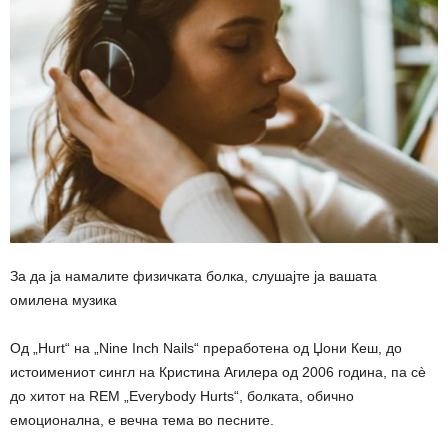
За да ја намалите физичката болка, слушајте ја вашата
омилена музика
Од „Hurt“ на „Nine Inch Nails“ преработена од Џони Кеш, до
истоимениот сингл на Кристина Агилера од 2006 година, па сè
до хитот на REM „Everybody Hurts“, болката, обично
емоционална, е вечна тема во песните.