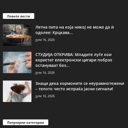
Повеќе вести
Летна пита на која никој не може да ѝ
одолее: Крцкава...
јули 16, 2026
СТУДИЈА ОТКРИВА: Младите луѓе кои
користат електронски цигари побрзо
остануваат без...
јули 16, 2026
Знаци дека хормоните се неурамнотежени
– телото често испраќа јасни сигнали!
јули 16, 2026
Популарни категории