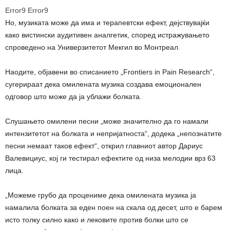
Error9
Error9
Но, музиката може да има и терапевтски ефект, дејствувајќи
како вистински аудитивен аналгетик, според истражувањето
спроведено на Универзитетот Мекгил во Монтреал
.
Наодите, објавени во списанието „Frontiers in Pain Research“,
сугерираат дека омилената музика создава емоционален
одговор што може да ја ублажи болката.
Слушањето омилени песни „може значително да го намали
интензитетот на болката и непријатноста“, додека „непознатите
песни немаат таков ефект“, открил главниот автор Дариус
Валевициус, кој ги тестирал ефектите од низа мелодии врз 63
лица.
„Можеме грубо да процениме дека омилената музика ја
намалила болката за еден поен на скала од десет, што е барем
исто толку силно како и лековите против болки што се