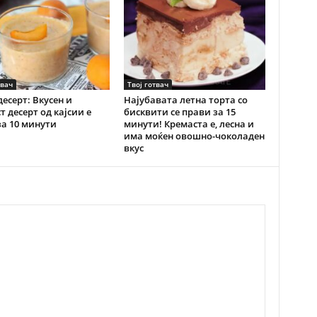
твач
Твој готвач
десерт: Вкусен и
Најубавата летна торта со
т десерт од кајсии е
бисквити се прави за 15
за 10 минути
минути! Кремаста е, лесна и
има моќен овошно-чоколаден
вкус