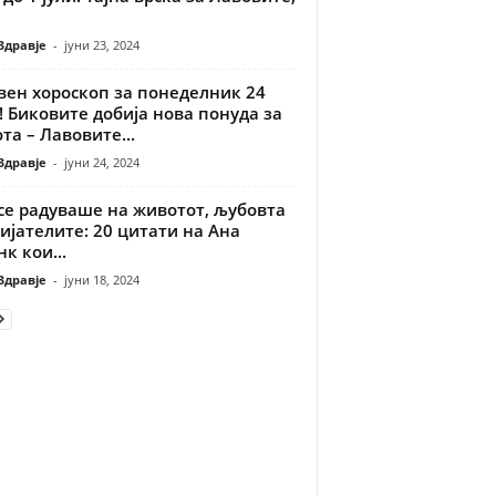
Здравје
-
јуни 23, 2024
вен хороскоп за понеделник 24
! Биковите добија нова понуда за
та – Лавовите...
Здравје
-
јуни 24, 2024
се радуваше на животот, љубовта
ијателите: 20 цитати на Ана
к кои...
Здравје
-
јуни 18, 2024