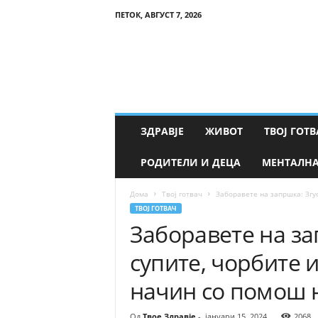
ПЕТОК, АВГУСТ 7, 2026
Т
в
о
е
З
д
р
ЗДРАВЈЕ
ЖИВОТ
ТВОЈ ГОТВ
а
в
РОДИТЕЛИ И ДЕЦА
МЕНТАЛНА
ј
е
Дома
Твој готвач
Заборавете на запршка: Згус
ТВОЈ ГОТВАЧ
Заборавете на за
супите, чорбите 
начин со помош н
Од
Твое Здравје
-
јануари 15, 2024
2068