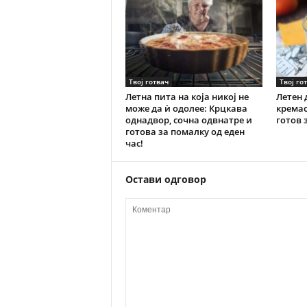
Твој готвач
Твој го
Летна пита на која никој не
Летен 
може да ѝ одолее: Крцкава
кремас
однадвор, сочна одвнатре и
готов 
готова за помалку од еден
час!
Остави одговор