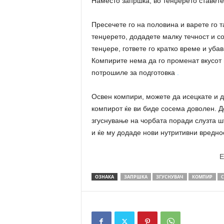
Наместо запршка, во тенџерето ставете
Пресечете го на половина и варете го та
тенџерето, додадете малку течност и со
тенџере, гответе го кратко време и убав
Компирите нема да го променат вкусот н
потрошиле за подготовка
.
Освен компири, можете да исецкате и д
компирот ќе ви биде сосема доволен. Д
згуснување на чорбата поради слузта шт
и ќе му додаде нови нутритивни вредно
E
ОЗНАКА
ЗАПРШКА
ЗГУСНУВАЧ
КОМПИР
С