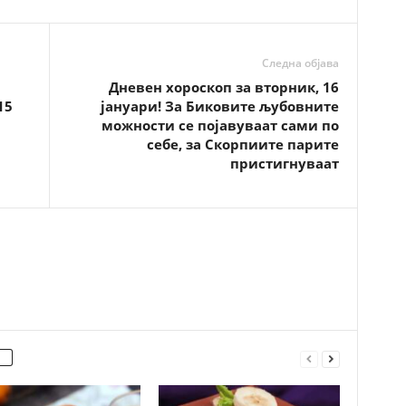
Следна објава
Дневен хороскоп за вторник, 16
15
јануари! За Биковите љубовните
можности се појавуваат сами по
себе, за Скорпиите парите
пристигнуваат