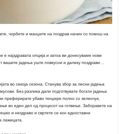
пите, чорбите и манџите на поздрав начин со помош на
е е најздравата опција и затоа ви донесуваме нови
ат вашите јадења уште повкусни и далеку поздрави…
ијата во секоја сезона. Станува збор за лесни јадења
вкусови. Без разлика дали подготвувате богати јадења
ли преферирате убаво тенџере полно со зеленчук,
ање во еден дел од процесот на готвење. Заборавете на
тешко и нездраво и свртете се кон едноставни
а лажицата.