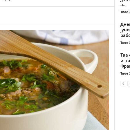
а...
Твое 
Дне
јуни
рабо
Твое 
Таа 
и пр
Фран
Твое 