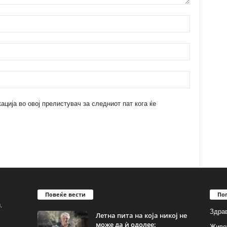
кација во овој прелистувач за следниот пат кога ќе
Повеќе вести
По
.
Здрав
Летна пита на која никој не
може да ѝ одолее:
Живо