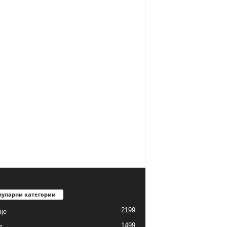
пуларни категории
2199
је
1499
т