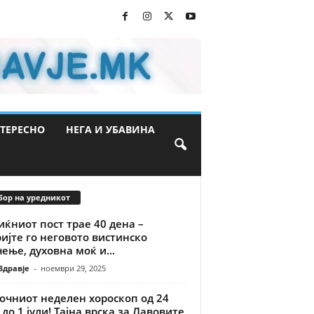
ТЕРЕСНО
НЕГА И УБАВИНА
бор на уредникот
ќниот пост трае 40 дена –
ијте го неговото вистинско
ење, духовна моќ и...
Здравје
-
ноември 29, 2025
очниот неделен хороскоп од 24
 до 1 јули! Тајна врска за Лавовите,