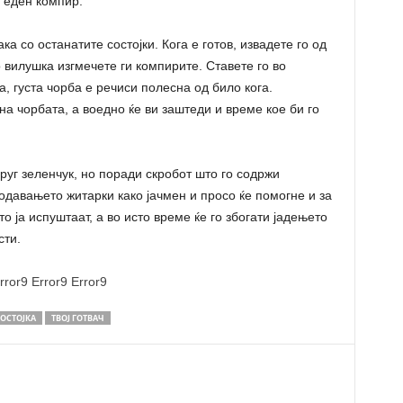
 еден компир.
ка со останатите состојки. Кога е готов, извадете го од
 вилушка изгмечете ги компирите. Ставете го во
а, густа чорба е речиси полесна од било кога.
а чорбата, а воедно ќе ви заштеди и време кое би го
руг зеленчук, но поради скробот што го содржи
одавањето житарки како јачмен и просо ќе помогне и за
о ја испуштаат, а во исто време ќе го збогати јадењето
сти.
rror9
Error9
Error9
ОСТОЈКА
ТВОЈ ГОТВАЧ