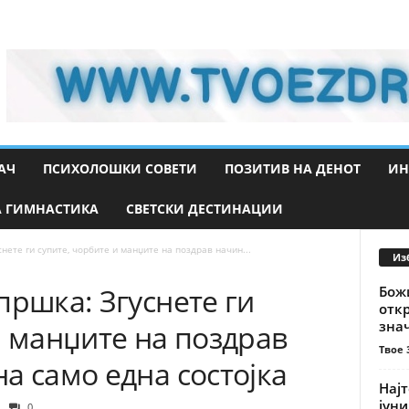
АЧ
ПСИХОЛОШКИ СОВЕТИ
ПОЗИТИВ НА ДЕНОТ
ИН
 ГИМНАСТИКА
СВЕТСКИ ДЕСТИНАЦИИ
нете ги супите, чорбите и манџите на поздрав начин...
Из
пршка: Згуснете ги
Божи
откр
знач
и манџите на поздрав
Твое 
а само една состојка
Најт
јуни
0