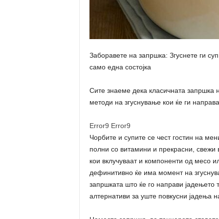
Заборавете на запршка: Згуснете ги су
само една состојка
Сите знаеме дека класичната запршка н
методи на згуснување кои ќе ги направ
Error9
Error9
Чорбите и супите се чест гостин на мен
полни со витамини и прекрасни, свежи 
кои вклучуваат и компоненти од месо и
дефинитивно ќе има момент на згуснув
запршката што ќе го направи јадењето 
алтернативи за уште повкусни јадења н