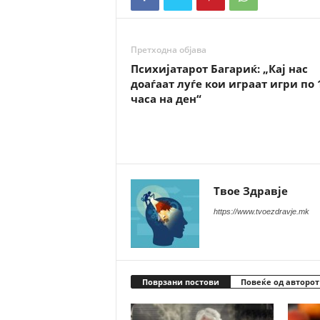
Претходна објава
Психијатарот Багариќ: „Кај нас
доаѓаат луѓе кои играат игри по 
часа на ден“
Твое Здравје
https://www.tvoezdravje.mk
Поврзани постови
Повеќе од авторот