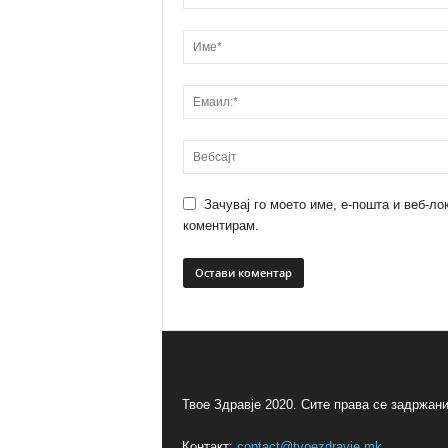
Зачувај го моето име, е-пошта и веб-ло
коментирам.
Твое Здравје 2020. Сите права се задржани
Контакт:
contact@tvoezdravje.mk