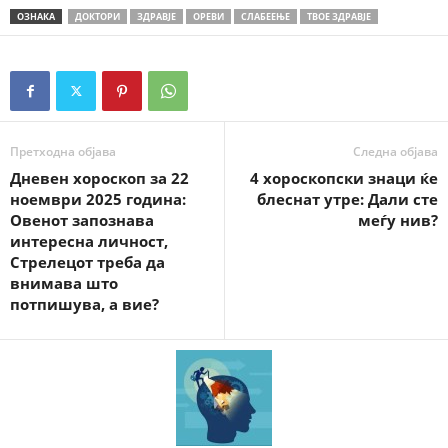
ОЗНАКА
ДОКТОРИ
ЗДРАВЈЕ
ОРЕВИ
СЛАБЕЕЊЕ
ТВОЕ ЗДРАВЈЕ
Претходна објава
Следна објава
Дневен хороскоп за 22
4 хороскопски знаци ќе
ноември 2025 година:
блеснат утре: Дали сте
Овенот запознава
меѓу нив?
интересна личност,
Стрелецот треба да
внимава што
потпишува, а вие?