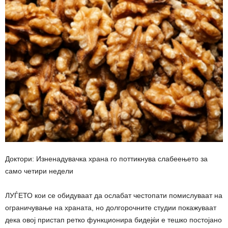
Доктори: Изненадувачка храна го поттикнува слабеењето за
само четири недели
ЛУЃЕТО кои се обидуваат да ослабат честопати помислуваат на
ограничување на храната, но долгорочните студии покажуваат
дека овој пристап ретко функционира бидејќи е тешко постојано