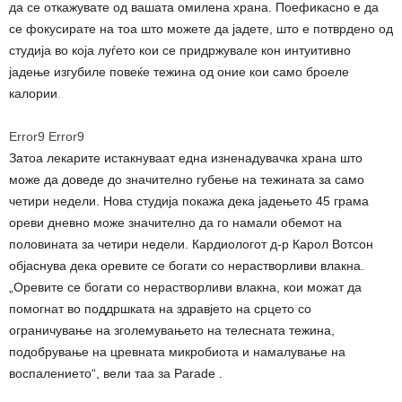
да се откажувате од вашата омилена храна. Поефикасно е да
се фокусирате на тоа што можете да јадете, што е потврдено од
студија во која луѓето кои се придржувале кон интуитивно
јадење изгубиле повеќе тежина од оние кои само броеле
калории
.
Error9
Error9
Затоа лекарите истакнуваат една изненадувачка храна што
може да доведе до значително губење на тежината за само
четири недели. Нова студија покажа дека јадењето 45 грама
ореви дневно може значително да го намали обемот на
половината за четири недели. Кардиологот д-р Карол Вотсон
објаснува дека оревите се богати со нерастворливи влакна.
„Оревите се богати со нерастворливи влакна, кои можат да
помогнат во поддршката на здравјето на срцето со
ограничување на зголемувањето на телесната тежина,
подобрување на цревната микробиота и намалување на
воспалението“, вели таа за Parade .