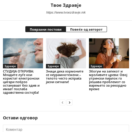
Твое Здравје
https://www.tvoezdravje.mk
Поврзани постови
Повеќе од авторот
Здравје
Здравје
Здравје
СТУДИЈА ОТКРИВА:
Знаци дека хормоните
Збогум на запекот и
Младите луѓе кои
се неурамнотежени –
мрзливите црева: Овој
користат електронски
телото често испраќа
утрински пијалок го
цигари побрзо
јасни сигнали!
решава проблемот со
остануваат без здив и
варењето за рекордно
имаат послаба
време
здравствена состојба!
Остави одговор