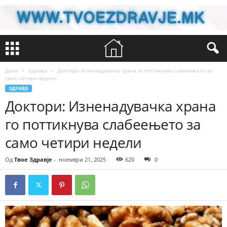
Дома
Здравје
Доктори: Изненадувачка храна го поттикнува слабеењето за
само четири недели
ЗДРАВЈЕ
Доктори: Изненадувачка храна
го поттикнува слабеењето за
само четири недели
Од
Твое Здравје
-
ноември 21, 2025
620
0