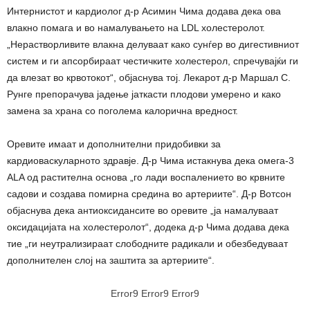
Интернистот и кардиолог д-р Асимин Чима додава дека ова
влакно помага и во намалувањето на LDL холестеролот.
„Нерастворливите влакна делуваат како сунѓер во дигестивниот
систем и ги апсорбираат честичките холестерол, спречувајќи ги
да влезат во крвотокот“, објаснува тој. Лекарот д-р Маршал С.
Рунге препорачува јадење јаткасти плодови умерено и како
замена за храна со поголема калорична вредност.
Оревите имаат и дополнителни придобивки за
кардиоваскуларното здравје. Д-р Чима истакнува дека омега-3
ALA од растителна основа „го лади воспалението во крвните
садови и создава помирна средина во артериите“. Д-р Вотсон
објаснува дека антиоксидансите во оревите „ја намалуваат
оксидацијата на холестеролот“, додека д-р Чима додава дека
тие „ги неутрализираат слободните радикали и обезбедуваат
дополнителен слој на заштита за артериите“.
Error9
Error9
Error9