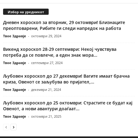
Избор на уредникот
Дневен хороскоп за вторник, 29 октомври! Близнаците
преоптоварени, Рибите ги следи напредок на работа
Твое Здравје
-
октомври 29, 2024
Викенд хороскоп 28-29 септември: Некој чувствува
потреба да се повлече, а еден знак мора...
Твое Здравје
-
септември 27, 2024
Љубовен хороскоп до 27 декември! Вагите имаат брачна
криза, Овенот се заљубува во пријател,...
Твое Здравје
-
декември 21, 2024
Љубовен хороскоп до 25 октомври: Страстите се будат кај
Овенот, а нови авантури доаѓаат...
Твое Здравје
-
октомври 21, 2025