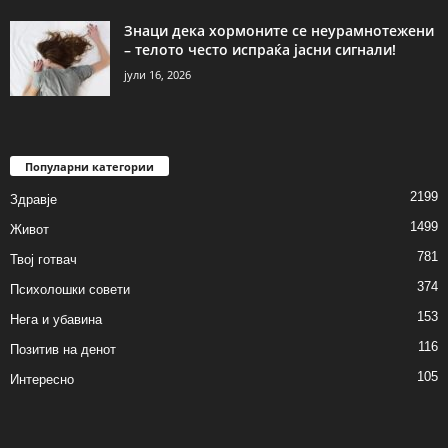
Знаци дека хормоните се неурамнотежени
– телото често испраќа јасни сигнали!
јули 16, 2026
Популарни категории
2199
Здравје
1499
Живот
781
Твој готвач
374
Психолошки совети
153
Нега и убавина
116
Позитив на денот
105
Интересно