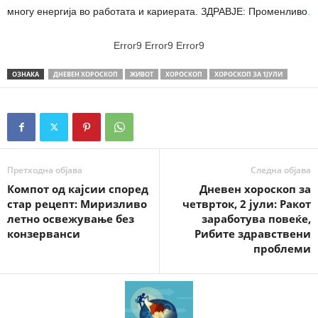
многу енергија во работата и кариерата. ЗДРАВЈЕ: Променливо
.
Error9
Error9
Error9
ОЗНАКА
ДНЕВЕН ХОРОСКОП
ЖИВОТ
ХОРОСКОП
ХОРОСКОП ЗА 1ЈУЛИ
Претходна објава
Следна објава
Компот од кајсии според
Дневен хороскоп за
стар рецепт: Миризливо
четврток, 2 јули: Ракот
летно освежување без
заработува повеќе,
конзерванси
Рибите здравствени
проблеми