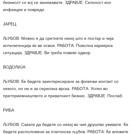
бизнисот со кој се занимавате. ЗДРАВЈЕ: Склоност кон
инфекции и повреди.
ЈАРЕЦ
ЉУБОВ: Можно е да сретнете некој што е постар и чија
интелигенција ќе ве освои. РАБОТА: Поволна кариерна
ситуација. ЗДРАВЈЕ: Ви треба повеќе одмор.
ВОДОЛИЈА
ЉУБОВ: Ќе бидете заинтересирани за физички контакт со
некого, но не и за сериозна врска. РАБОТА: Успех во
претприемништвото и приватниот бизнис. ЗДРАВЈЕ: Послаб.
РИБА
ЉУБОВ: Сакате да бидете со некој во чие друштво уживате. Ќе
бидете расположени за платонска љубов. РАБОТА: Ќе вложите