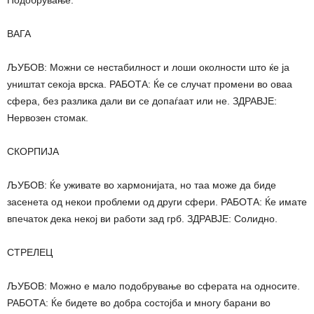
Подобрување.
ВАГА
ЉУБОВ: Можни се нестабилност и лоши околности што ќе ја
уништат секоја врска. РАБОТА: Ќе се случат промени во оваа
сфера, без разлика дали ви се допаѓаат или не. ЗДРАВЈЕ:
Нервозен стомак.
СКОРПИЈА
ЉУБОВ: Ќе уживате во хармонијата, но таа може да биде
засенета од некои проблеми од други сфери. РАБОТА: Ќе имате
впечаток дека некој ви работи зад грб. ЗДРАВЈЕ: Солидно.
СТРЕЛЕЦ
ЉУБОВ: Можно е мало подобрување во сферата на односите.
РАБОТА: Ќе бидете во добра состојба и многу барани во