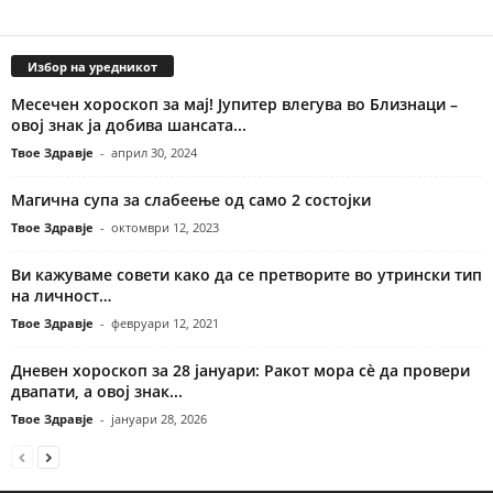
Избор на уредникот
Месечен хороскоп за мај! Јупитер влегува во Близнаци –
овој знак ја добива шансата...
Твое Здравје
-
април 30, 2024
Магична супа за слабеење од само 2 состојки
Твое Здравје
-
октомври 12, 2023
Ви кажуваме совети како да се претворите во утрински тип
на личност…
Твое Здравје
-
февруари 12, 2021
Дневен хороскоп за 28 јануари: Ракот мора сè да провери
двапати, а овој знак...
Твое Здравје
-
јануари 28, 2026