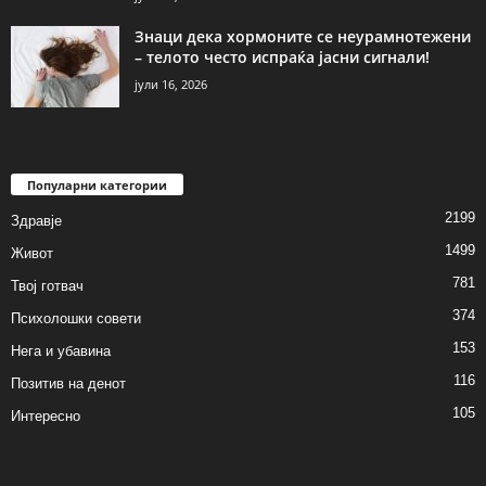
Знаци дека хормоните се неурамнотежени
– телото често испраќа јасни сигнали!
јули 16, 2026
Популарни категории
2199
Здравје
1499
Живот
781
Твој готвач
374
Психолошки совети
153
Нега и убавина
116
Позитив на денот
105
Интересно