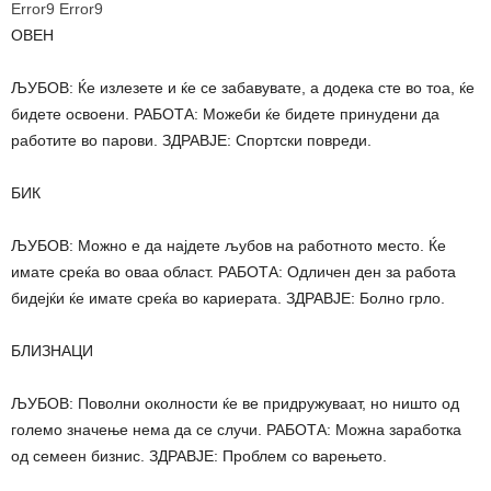
Error9
Error9
ОВЕН
ЉУБОВ: Ќе излезете и ќе се забавувате, а додека сте во тоа, ќе
бидете освоени. РАБОТА: Можеби ќе бидете принудени да
работите во парови. ЗДРАВЈЕ: Спортски повреди.
БИК
ЉУБОВ: Можно е да најдете љубов на работното место. Ќе
имате среќа во оваа област. РАБОТА: Одличен ден за работа
бидејќи ќе имате среќа во кариерата. ЗДРАВЈЕ: Болно грло.
БЛИЗНАЦИ
ЉУБОВ: Поволни околности ќе ве придружуваат, но ништо од
големо значење нема да се случи. РАБОТА: Можна заработка
од семеен бизнис. ЗДРАВЈЕ: Проблем со варењето.