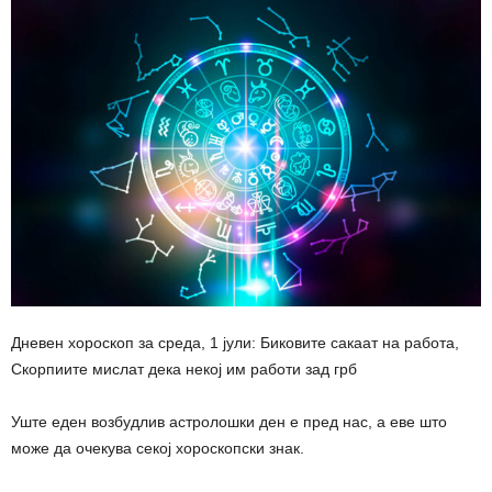
Дневен хороскоп за среда, 1 јули: Биковите сакаат на работа,
Скорпиите мислат дека некој им работи зад грб
Уште еден возбудлив астролошки ден е пред нас, а еве што
може да очекува секој хороскопски знак.