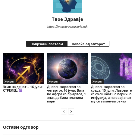
Твое Здравје
https://www.tvoezdravje.mk
Поврзани постови
Повеќе од авторот
Живот
Живот
Живот
Знак на денот – 16 јули:
Дневен хороскоп за
Дневен хороскоп за
СТРЕЛЕЦ
четврток 16 јули: Вага
среда, 15 јули: Лавовите
во афера со пријател, 1
се смешкаат на парична
знак добива планина
инфузија, а на овој знак
пари
му се заканува отказ
Остави одговор