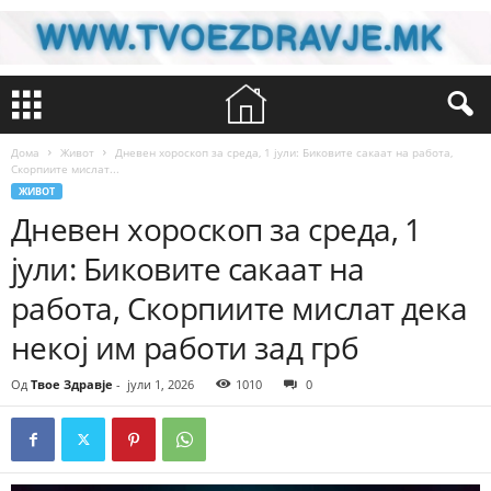
Дома
Живот
Дневен хороскоп за среда, 1 јули: Биковите сакаат на работа,
Скорпиите мислат...
ЖИВОТ
Дневен хороскоп за среда, 1
јули: Биковите сакаат на
работа, Скорпиите мислат дека
некој им работи зад грб
Од
Твое Здравје
-
јули 1, 2026
1010
0