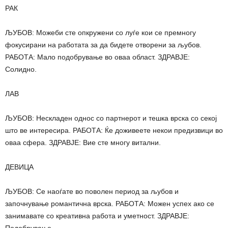
РАК
ЉУБОВ: Можеби сте опкружени со луѓе кои се премногу
фокусирани на работата за да бидете отворени за љубов.
РАБОТА: Мало подобрување во оваа област. ЗДРАВЈЕ:
Солидно.
ЛАВ
ЉУБОВ: Нескладен однос со партнерот и тешка врска со секој
што ве интересира. РАБОТА: Ќе доживеете некои предизвици во
оваа сфера. ЗДРАВЈЕ: Вие сте многу витални.
ДЕВИЦА
ЉУБОВ: Се наоѓате во поволен период за љубов и
започнување романтична врска. РАБОТА: Можен успех ако се
занимавате со креативна работа и уметност. ЗДРАВЈЕ: