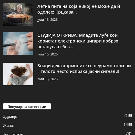
Летна пита на која никој не може да ѝ
одолее: Крцкава...
јули 16, 2026
СТУДИЈА ОТКРИВА: Младите луѓе кои
користат електронски цигари побрзо
остануваат без...
јули 16, 2026
Знаци дека хормоните се неурамнотежени
– телото често испраќа јасни сигнали!
јули 16, 2026
Популарни категории
2199
Здравје
1499
Живот
781
Твој готвач