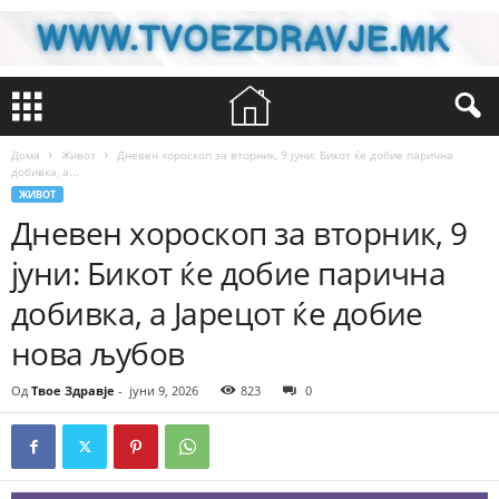
Дома
Живот
Дневен хороскоп за вторник, 9 јуни: Бикот ќе добие парична
добивка, а...
ЖИВОТ
Дневен хороскоп за вторник, 9
јуни: Бикот ќе добие парична
добивка, а Јарецот ќе добие
нова љубов
Од
Твое Здравје
-
јуни 9, 2026
823
0