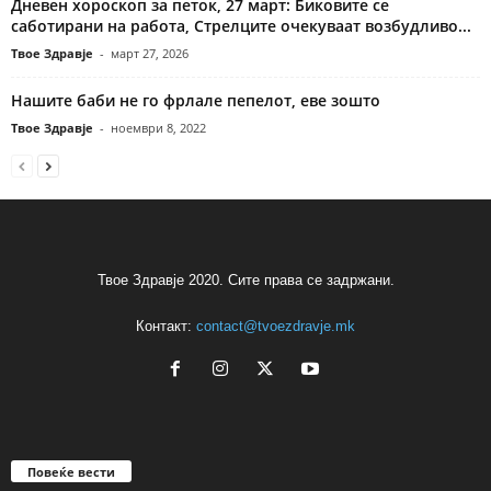
Дневен хороскоп за петок, 27 март: Биковите се
саботирани на работа, Стрелците очекуваат возбудливо...
Твое Здравје
-
март 27, 2026
Нашите баби не го фрлале пепелот, еве зошто
Твое Здравје
-
ноември 8, 2022
Твое Здравје 2020. Сите права се задржани.
Контакт:
contact@tvoezdravje.mk
Повеќе вести