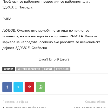
Проблеми во работниот процес или со работниот алат.
ЗДРАВЈЕ: Повреда.
РИБА
ЉУБОВ: Околностите можеби не ви одат во прилог во
моментов, но тоа наскоро ќе се промени. РАБОТА: Вашата
кариера ќе напредува, особено ако работите во неекономска
дејност. ЗДРАВЈЕ: Стабилно
.
Error9
Error9
Error9
ОЗНАКА
ДНЕВЕН ХОРОСКОП
ЖИВОТ
ХОРОСКОП
Претходна објава
Следна објава