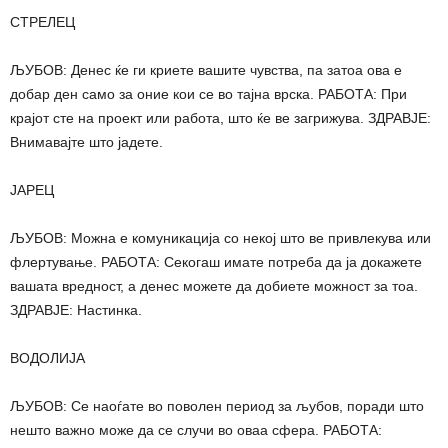
СТРЕЛЕЦ
ЉУБОВ: Денес ќе ги криете вашите чувства, па затоа ова е
добар ден само за оние кои се во тајна врска. РАБОТА: При
крајот сте на проект или работа, што ќе ве загрижува. ЗДРАВЈЕ:
Внимавајте што јадете.
ЈАРЕЦ
ЉУБОВ: Можна е комуникација со некој што ве привлекува или
флертување. РАБОТА: Секогаш имате потреба да ја докажете
вашата вредност, а денес можете да добиете можност за тоа.
ЗДРАВЈЕ: Настинка.
ВОДОЛИЈА
ЉУБОВ: Се наоѓате во поволен период за љубов, поради што
нешто важно може да се случи во оваа сфера. РАБОТА: