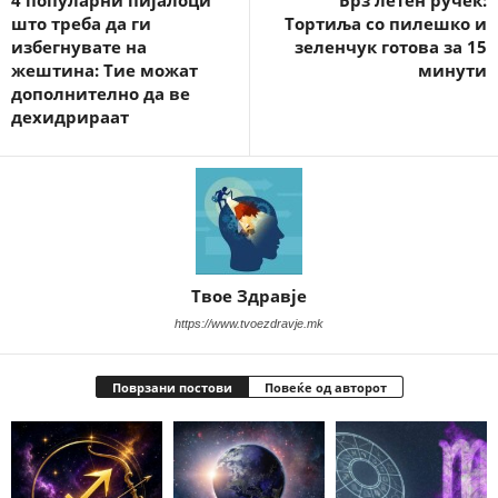
4 популарни пијалоци
Брз летен ручек:
што треба да ги
Тортиља со пилешко и
избегнувате на
зеленчук готова за 15
жештина: Тие можат
минути
дополнително да ве
дехидрираат
Твое Здравје
https://www.tvoezdravje.mk
Поврзани постови
Повеќе од авторот