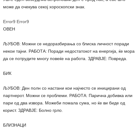
може да очекува секој хороскопски знак.
Error9
Error9
ОВЕН
ЉУБОВ: Можни се недоразбирања со блиска личност поради
некои тајни. РАБОТА: Поради недостатокот на енергија, ќе мора
да се потрудите многу повеќе на работа. ЗДРАВЈЕ: Повреда.
БИК
ЉУБОВ: Ден полн со настани кои најчесто се иницирани од
партнерот. Можни се проблеми. РАБОТА: Парична добивка или
пари од два извора. Можеби помала сума, но ќе ви биде од
корист. ЗДРАВЈЕ: Болно грло.
БЛИЗНАЦИ