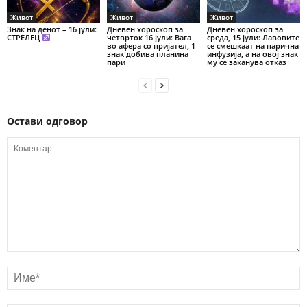
Живот
Живот
Живот
Знак на денот – 16 јули:
Дневен хороскоп за
Дневен хороскоп за
СТРЕЛЕЦ
четврток 16 јули: Вага
среда, 15 јули: Лавовите
во афера со пријател, 1
се смешкаат на парична
знак добива планина
инфузија, а на овој знак
пари
му се заканува отказ
Остави одговор