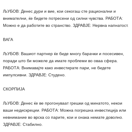
ЉУБОВ: Денес дури и вие, кои секогаш сте рационални и
внимателни, ќе бидете потресени од силни чувства. РАБОТА:
Можно е да работите во странство. ЗДРАВЈЕ: Нервна напнатост.
ВАГА
ЉУБОВ: Вашиот партнер ќе биде многу барачки и посесивен,
поради што би можеле да имате проблеми во оваа сфера.
РАБОТА: Внимавајте како инвестирате пари, не бидете
импулсивни. ЗДРАВЈЕ: Студено.
СКОРПИЈА
ЉУБОВ: Денес ќе ве прогонуваат грешки од минатото, некои
ваши недискреции. РАБОТА: Можна погрешна инвестиција или
невнимание во врска со парите, кои и онака немате доволно.
ЗДРАВЈЕ: Стабилно.