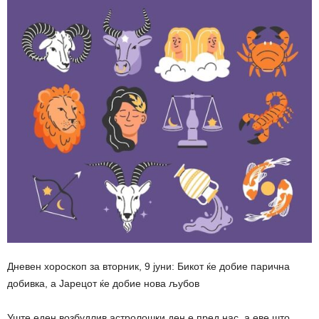
Дневен хороскоп за вторник, 9 јуни: Бикот ќе добие парична
добивка, а Јарецот ќе добие нова љубов
Уште еден возбудлив астролошки ден е пред нас, а еве што