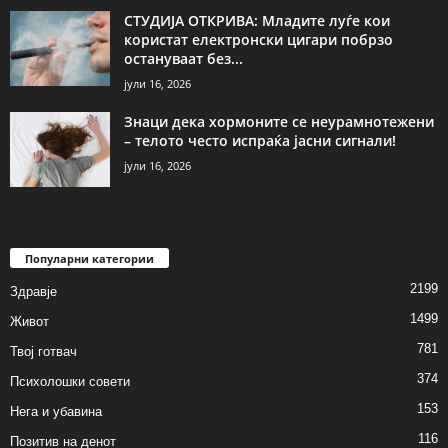
СТУДИЈА ОТКРИВА: Младите луѓе кои
користат електронски цигари побрзо
остануваат без...
јули 16, 2026
Знаци дека хормоните се неурамнотежени
– телото често испраќа јасни сигнали!
јули 16, 2026
Популарни категории
2199
Здравје
1499
Живот
781
Твој готвач
374
Психолошки совети
153
Нега и убавина
116
Позитив на денот