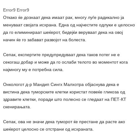
Error9
Error9
Откако ќе дознаат дека имаат рак, многу луѓе радикално ја
менуваат својата исхрана. Една од најчестите одлуки е целосно
да го елиминираат шеќерот, бидејќи веруваат дека на овој
начин ќе го забават развојот на болеста.
Сепак, експертите предупредуваат дека таков потег не е
секогаш добар и може да го ослаби телото во моментот кога
најмногу му е потребна сила.
Онкологот д-р Мандип Сингх Малхотра објаснува дека е
вистина дека туморските клетки користат повеќе гликоза од
здравите клетки, поради што полесно се гледаат на ПЕТ-КТ
скенирањата.
Сепак, ова не значи дека туморот ќе престане да расте ако
шеќерот целосно се отстрани од исхраната.