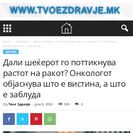
Дома
Здравје
Дали шеќерот го поттикнува растот на ракот? Онкологот
објаснува што е вистина,...
ЗДРАВЈЕ
Дали шеќерот го поттикнува
растот на ракот? Онкологот
објаснува што е вистина, а што
е заблуда
Од
Твое Здравје
-
јули 6, 2026
349
0