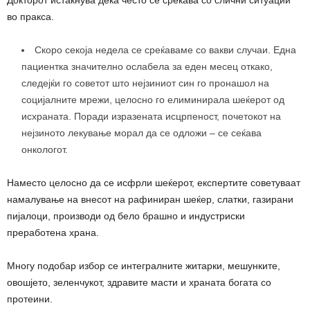
Докторот истакнува дека често се среќава со слични ситуации
во пракса.
Скоро секоја недела се среќаваме со вакви случаи. Една
пациентка значително ослабела за еден месец откако,
следејќи го советот што нејзиниот син го пронашол на
социјалните мрежи, целосно го елиминирала шеќерот од
исхраната. Поради изразената исцрпеност, почетокот на
нејзиното лекување морал да се одложи – се сеќава
онкологот.
Наместо целосно да се исфрли шеќерот, експертите советуваат
намалување на внесот на рафиниран шеќер, слатки, газирани
пијалоци, производи од бело брашно и индустриски
преработена храна.
Многу подобар избор се интегралните житарки, мешунките,
овошјето, зеленчукот, здравите масти и храната богата со
протеини.