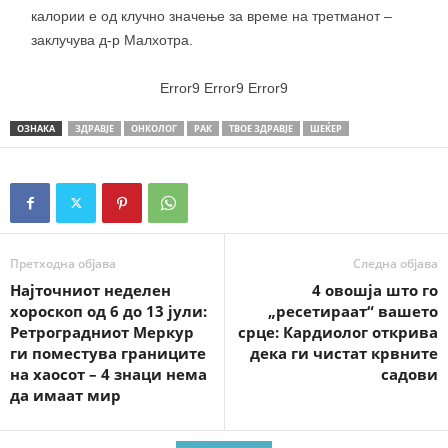
калории е од клучно значење за време на третманот –
заклучува д-р Малхотра.
Error9
Error9
Error9
ОЗНАКА
ЗДРАВЈЕ
ОНКОЛОГ
РАК
ТВОЕ ЗДРАВЈЕ
ШЕЌЕР
Претходна објава
Следна објава
Најточниот неделен
4 овошја што го
хороскоп од 6 до 13 јули:
„ресетираат“ вашето
Ретроградниот Меркур
срце: Кардиолог открива
ги поместува границите
дека ги чистат крвните
на хаосот – 4 знаци нема
садови
да имаат мир