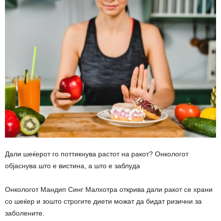
Дали шеќерот го поттикнува растот на ракот? Онкологот
објаснува што е вистина, а што е заблуда
Онкологот Мандип Синг Малхотра открива дали ракот се храни
со шеќер и зошто строгите диети можат да бидат ризични за
заболените.