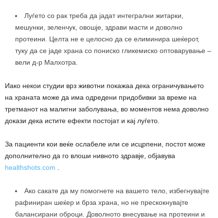
Луѓето со рак треба да јадат интегрални житарки,
мешунки, зеленчук, овошје, здрави масти и доволно
протеини. Целта не е целосно да се елиминира шеќерот,
туку да се јаде храна со пониско гликемиско оптоварување –
вели д-р Малхотра.
Иако некои студии врз животни покажаа дека ограничувањето
на храната може да има одредени придобивки за време на
третманот на малигни заболувања, во моментов нема доволно
докази дека истите ефекти постојат и кај луѓето.
За пациенти кои веќе ослабеле или се исцрпени, постот може
дополнително да го влоши нивното здравје, објавува
healthshots.com
.
Ако сакате да му помогнете на вашето тело, избегнувајте
рафиниран шеќер и брза храна, но не прескокнувајте
балансирани оброци. Доволното внесување на протеини и