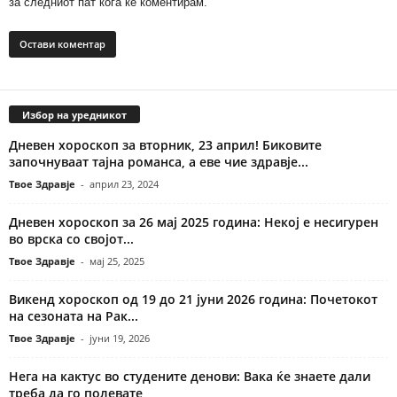
за следниот пат кога ќе коментирам.
Избор на уредникот
Дневен хороскоп за вторник, 23 април! Биковите
започнуваат тајна романса, а еве чие здравје...
Твое Здравје
-
април 23, 2024
Дневен хороскоп за 26 мај 2025 година: Некој е несигурен
во врска со својот...
Твое Здравје
-
мај 25, 2025
Викенд хороскоп од 19 до 21 јуни 2026 година: Почетокот
на сезоната на Рак...
Твое Здравје
-
јуни 19, 2026
Нега на кактус во студените денови: Вака ќе знаете дали
треба да го полевате