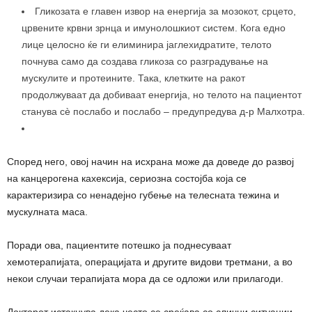
Гликозата е главен извор на енергија за мозокот, срцето,
црвените крвни зрнца и имунолошкиот систем. Кога едно
лице целосно ќе ги елиминира јаглехидратите, телото
почнува само да создава гликоза со разградување на
мускулите и протеините. Така, клетките на ракот
продолжуваат да добиваат енергија, но телото на пациентот
станува сè послабо и послабо – предупредува д-р Малхотра.
Според него, овој начин на исхрана може да доведе до развој
на канцерогена кахексија, сериозна состојба која се
карактеризира со ненадејно губење на телесната тежина и
мускулната маса.
Поради ова, пациентите потешко ја поднесуваат
хемотерапијата, операцијата и другите видови третмани, а во
некои случаи терапијата мора да се одложи или прилагоди.