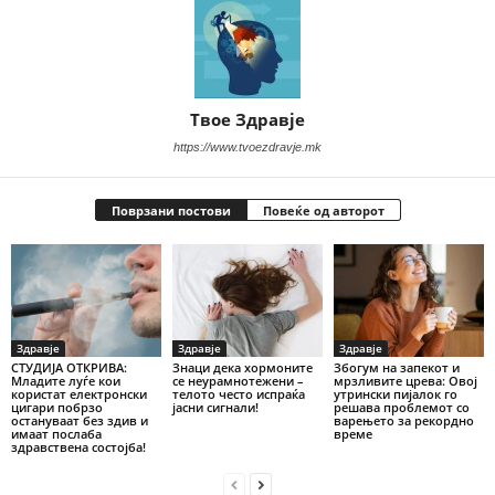
Твое Здравје
https://www.tvoezdravje.mk
Поврзани постови
Повеќе од авторот
Здравје
Здравје
Здравје
СТУДИЈА ОТКРИВА:
Знаци дека хормоните
Збогум на запекот и
Младите луѓе кои
се неурамнотежени –
мрзливите црева: Овој
користат електронски
телото често испраќа
утрински пијалок го
цигари побрзо
јасни сигнали!
решава проблемот со
остануваат без здив и
варењето за рекордно
имаат послаба
време
здравствена состојба!