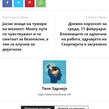
Претходна објава
Следна објава
Јасни знаци на тумори
Дневен хороскоп за
на мозокот: Многу луѓе
среда, 11 февруари:
ги чувствуваат и ги
Близнаците се одлични
сметаат за безопасни, а
на работа, здравјето на
тие се клучни за
Скорпијата е загрозено
дијагноза
Твое Здравје
https://www.tvoezdravje.mk
Поврзани постови
Повеќе од авторот