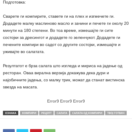
Подготовка:
Сварете ги компирите, ставете ги на плех и изгмечете ги.
Додадете малку маслиново масло и зачини и печете ги околу 20
минути на 180 степени. Во тоа време, измешајте ги сите
состојки за дресингот и додадете го зеленчукот. Додадете ги
печените компири во садот со другите состојки, измешајте и
уживајте во салатата.
Резултатот е брза салата што изгледа и мириса на јадење од
ресторан. Оваа вирална верзија докажува дека дури и
најобичните јадења, со малку трик, можат да станат вистинска
ѕвезда на масата.
Error9
Error9
Error9
ОЗНАКА
КОМПИРИ
РЕЦЕПТ
САЛАТА
САЛАТА ОД КОМПИРИ
ТВОЈ ГОТВАЧ