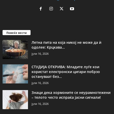
Повеќе вести
Летна пита на која никој не може да ѝ
одолее: Крцкава...
јули 16, 2026
СТУДИЈА ОТКРИВА: Младите луѓе кои
користат електронски цигари побрзо
остануваат без...
јули 16, 2026
Знаци дека хормоните се неурамнотежени
– телото често испраќа јасни сигнали!
јули 16, 2026