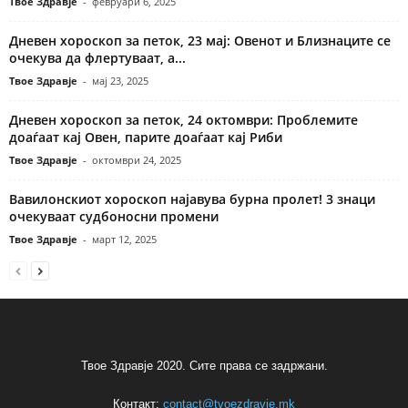
Твое Здравје
-
февруари 6, 2025
Дневен хороскоп за петок, 23 мај: Овенот и Близнаците се
очекува да флертуваат, а...
Твое Здравје
-
мај 23, 2025
Дневен хороскоп за петок, 24 октомври: Проблемите
доаѓаат кај Овен, парите доаѓаат кај Риби
Твое Здравје
-
октомври 24, 2025
Вавилонскиот хороскоп најавува бурна пролет! 3 знаци
очекуваат судбоносни промени
Твое Здравје
-
март 12, 2025
Твое Здравје 2020. Сите права се задржани.
Контакт:
contact@tvoezdravje.mk