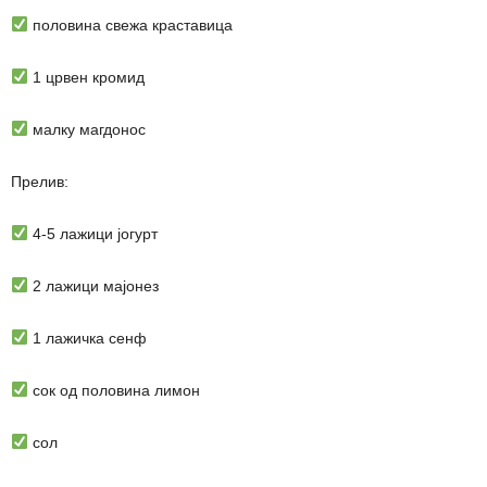
половина свежа краставица
1 црвен кромид
малку магдонос
Прелив:
4-5 лажици јогурт
2 лажици мајонез
1 лажичка сенф
сок од половина лимон
сол