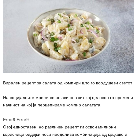
Вирален рецепт за салата од компири што го воодушеви светот
На социјалните мрежи се појави нов хит кој целосно го промени
начинот на кој ја перцепираме компир салатата.
Error9
Error9
Овој едноставен, но различен рецепт ги освои милиони
корисници бидејќи носи неодолива комбинација од крцкаво и