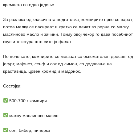
кремасто во едно јадење
.
За разлика од класичната подготовка, компирите прво се варат,
потоа малку се пасираат и кратко се печат во рерна со малку
маслиново масло и зачини. Токму овој чекор го дава посебниот
вкус и текстура што сите ја фалат.
По печењето, компирите се мешаат со освежителен дресинг од
јогурт, мајонез, сенф и сок од лимон, со додавање на
краставица, црвен кромид и магдонос.
Состојки:
500-700 г компири
малку маслиново масло
сол, бибер, пиперка