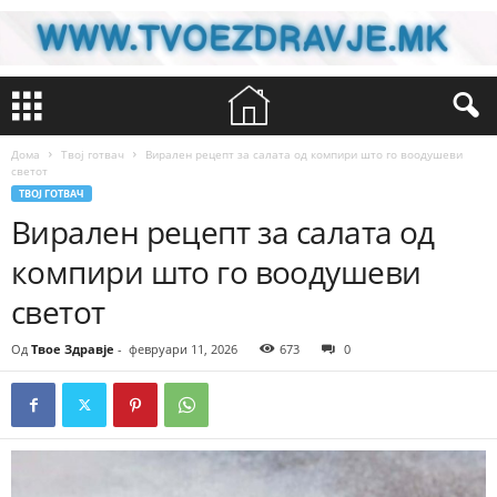
Дома
Твој готвач
Вирален рецепт за салата од компири што го воодушеви
светот
ТВОЈ ГОТВАЧ
Вирален рецепт за салата од
компири што го воодушеви
светот
Од
Твое Здравје
-
февруари 11, 2026
673
0