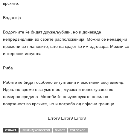
врските.
Водолија
Водолиите ќе бидат дружељубиви, но и донекаде
непредвидливи во своите расположенија. Можни се ненадејни
промени во плановите, што на крајот ќе им одговара. Можни се
интересни искуства.
Риба
Рибите ќе бидат особено интуитивни и емотивни овој викенд.
Идеално време е за уметност, музика и повлекување во
помирна средина. Можеби ќе почувствувате посилна
поврзаност во врските, но и потреба од појасни граници
.
Error9
Error9
Error9
ОЗНАКА
ВИКЕНД ХОРОСКОП
ЖИВОТ
ХОРОСКОП