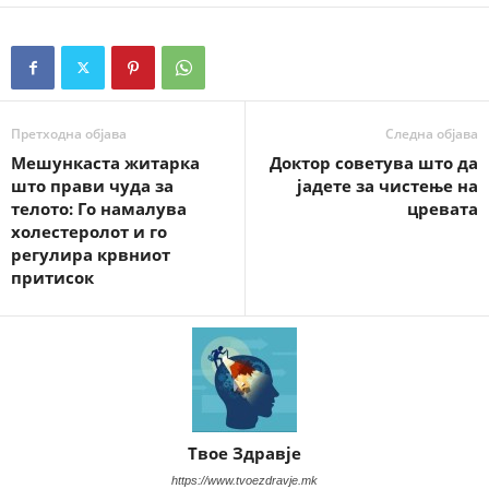
Претходна објава
Следна објава
Мешункаста житарка
Доктор советува што да
што прави чуда за
јадете за чистење на
телото: Го намалува
цревата
холестеролот и го
регулира крвниот
притисок
Твое Здравје
https://www.tvoezdravje.mk