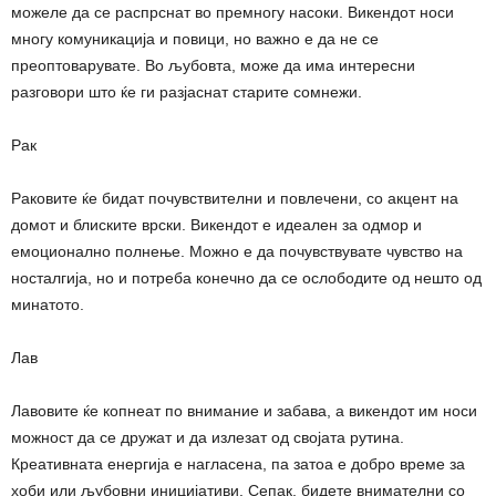
можеле да се распрснат во премногу насоки. Викендот носи
многу комуникација и повици, но важно е да не се
преоптоварувате. Во љубовта, може да има интересни
разговори што ќе ги разјаснат старите сомнежи.
Рак
Раковите ќе бидат почувствителни и повлечени, со акцент на
домот и блиските врски. Викендот е идеален за одмор и
емоционално полнење. Можно е да почувствувате чувство на
носталгија, но и потреба конечно да се ослободите од нешто од
минатото.
Лав
Лавовите ќе копнеат по внимание и забава, а викендот им носи
можност да се дружат и да излезат од својата рутина.
Креативната енергија е нагласена, па затоа е добро време за
хоби или љубовни иницијативи. Сепак, бидете внимателни со