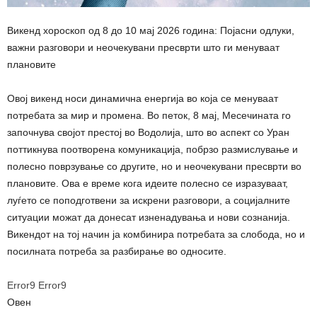
Викенд хороскоп од 8 до 10 мај 2026 година: Појасни одлуки,
важни разговори и неочекувани пресврти што ги менуваат
плановите
Овој викенд носи динамична енергија во која се менуваат
потребата за мир и промена. Во петок, 8 мај, Месечината го
започнува својот престој во Водолија, што во аспект со Уран
поттикнува поотворена комуникација, побрзо размислување и
полесно поврзување со другите, но и неочекувани пресврти во
плановите. Ова е време кога идеите полесно се изразуваат,
луѓето се поподготвени за искрени разговори, а социјалните
ситуации можат да донесат изненадувања и нови сознанија.
Викендот на тој начин ја комбинира потребата за слобода, но и
посилната потреба за разбирање во односите.
Error9
Error9
Овен