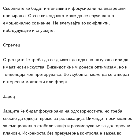
Скорпиите ќе бидат интензивни и фокусирани на внатрешни
превирања. Ова е викенд кога може да се случи важно
емоционално сознание. Не влегувајте во конфликти,
набљудувајте и слушајте.
Стрелец
Стрелците ќе треба да се движат, да одат на патувања или да
имаат нови искуства. Викендот ќе им донесе оптимизам, но и
тенденција кон претерување. Во љубовта, може да се отворат
интересни можности или флерт.
Јарец
Јарците ќе бидат фокусирани на одговорностите, но треба
свесно да одвојат време за релаксација. Викендот носи можност
за емоционална стабилизација и размислување за долгорочни
планови. Искреноста без прекумерна контрола е важна во