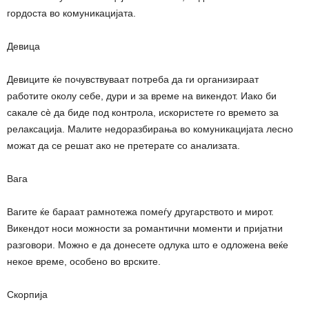
гордоста во комуникацијата.
Девица
Девиците ќе почувствуваат потреба да ги организираат
работите околу себе, дури и за време на викендот. Иако би
сакале сè да биде под контрола, искористете го времето за
релаксација. Малите недоразбирања во комуникацијата лесно
можат да се решат ако не претерате со анализата.
Вага
Вагите ќе бараат рамнотежа помеѓу другарството и мирот.
Викендот носи можности за романтични моменти и пријатни
разговори. Можно е да донесете одлука што е одложена веќе
некое време, особено во врските.
Скорпија