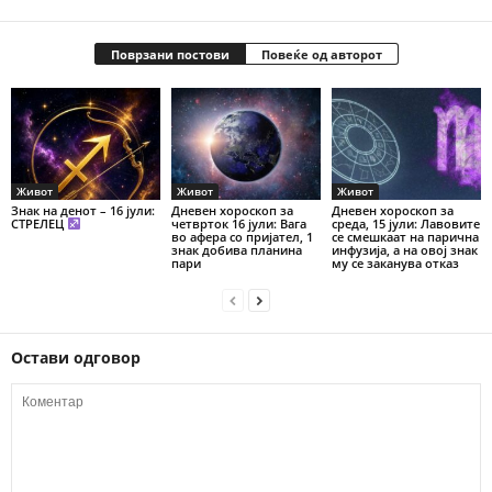
Поврзани постови
Повеќе од авторот
Живот
Живот
Живот
Знак на денот – 16 јули:
Дневен хороскоп за
Дневен хороскоп за
СТРЕЛЕЦ
четврток 16 јули: Вага
среда, 15 јули: Лавовите
во афера со пријател, 1
се смешкаат на парична
знак добива планина
инфузија, а на овој знак
пари
му се заканува отказ
Остави одговор