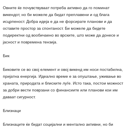
Овните ќе почувствуваат потреба активно да го поминат
викендот, но би можеле да бидат преплавени и од блага
исцрпеност. Добра идеја е да не форсирате планови и да
оставите простор за спонтаност. Би можеле да бидете
подиректни од вообичаено во врските, што може да донесе и
јасност и повремена тензија.
Бик
Биковите се во свој елемент и овој викенд им носи постабилна,
пријатна енергија. Идеално време е за опуштање, уживање во
храната, природата и блиските луѓе. Исто така, постои можност
за добри вести поврзани со финансиите или планови кои им
даваат сигурност.
Близнаци
Близнаците ќе бидат социјални и ментално активни, но би