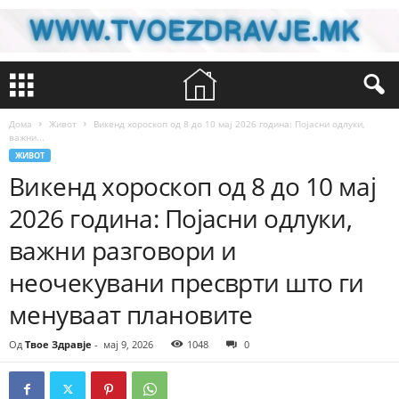
Дома
Живот
Викенд хороскоп од 8 до 10 мај 2026 година: Појасни одлуки,
важни...
ЖИВОТ
Викенд хороскоп од 8 до 10 мај
2026 година: Појасни одлуки,
важни разговори и
неочекувани пресврти што ги
менуваат плановите
Од
Твое Здравје
-
мај 9, 2026
1048
0