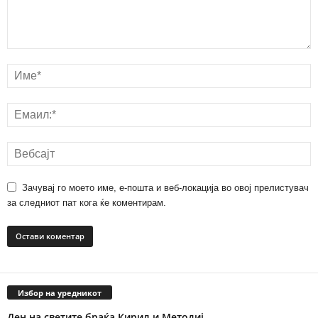
Зачувај го моето име, е-пошта и веб-локација во овој прелистувач
за следниот пат кога ќе коментирам.
Избор на уредникот
Ден на светите браќа Кирил и Методиј…