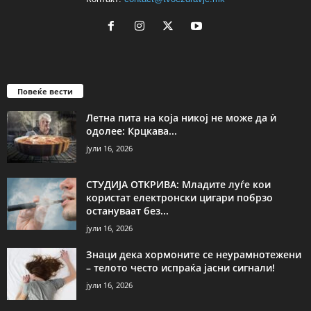
Повеќе вести
Летна пита на која никој не може да ѝ
одолее: Крцкава...
јули 16, 2026
СТУДИЈА ОТКРИВА: Младите луѓе кои
користат електронски цигари побрзо
остануваат без...
јули 16, 2026
Знаци дека хормоните се неурамнотежени
– телото често испраќа јасни сигнали!
јули 16, 2026