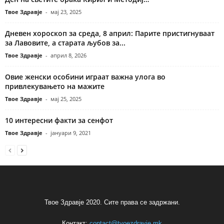
Твое Здравје
-
мај 23, 2025
Дневен хороскоп за среда, 8 април: Парите пристигнуваат
за Лавовите, а старата љубов за...
Твое Здравје
-
април 8, 2026
Овие женски особини играат важна улога во
привлекувањето на мажите
Твое Здравје
-
мај 25, 2025
10 интересни факти за сенфот
Твое Здравје
-
јануари 9, 2021
Твое Здравје 2020. Сите права се задржани.
Контакт:
contact@tvoezdravje.mk