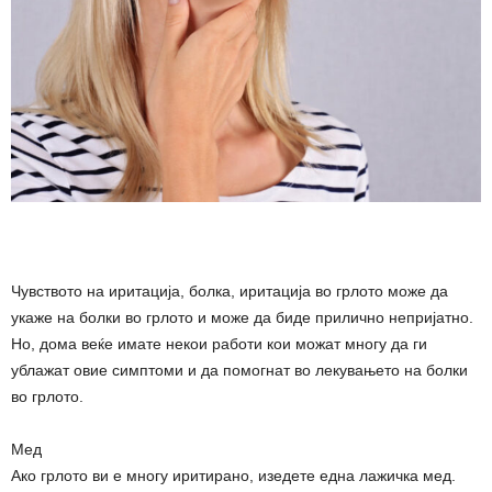
Чувството на иритација, болка, иритација во грлото може да
укаже на болки во грлото и може да биде прилично непријатно.
Но, дома веќе имате некои работи кои можат многу да ги
ублажат овие симптоми и да помогнат во лекувањето на болки
во грлото.
Мед
Ако грлото ви е многу иритирано, изедете една лажичка мед.