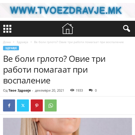
Дома
Здравје
Ве боли грлото? Овие три работи помагаат при воспаление
ЗДРАВЈЕ
Ве боли грлото? Овие три
работи помагаат при
воспаление
Од
Твое Здравје
-
декември 20, 2021
1933
0