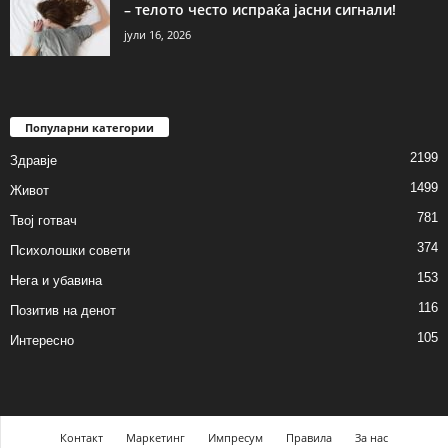
– телото често испраќа јасни сигнали!
јули 16, 2026
Популарни категории
2199
Здравје
1499
Живот
781
Твој готвач
374
Психолошки совети
153
Нега и убавина
116
Позитив на денот
105
Интересно
Контакт
Маркетинг
Импресум
Правила
За нас