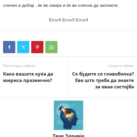
сличен и добар , ќе ве смири и ќе ви олесни да заспиете.
Error9
Error9
Error9
Претходна објава
Следна објава
Како вашата куќа да
Се будите со главоболка?
мириса празнично?
Еве што треба да знаете
за оваа состојба
Твое Здравје