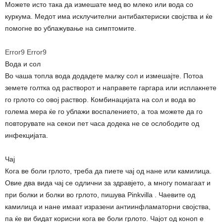
Можете исто така да измешате мед во млеко или вода со
куркума. Медот има исклучителни антибактериски својства и ќе
помогне во ублажување на симптомите.
Error9
Error9
Вода и сол
Во чаша топла вода додадете малку сол и измешајте. Потоа
земете голтка од растворот и направете гаргара или исплакнете
го грлото со овој раствор. Комбинацијата на сол и вода во
голема мера ќе го ублажи воспалението, а тоа можете да го
повторувате на секои пет часа додека не се ослободите од
инфекцијата.
Чај
Кога ве боли грлото, треба да пиете чај од нане или камилица.
Овие два вида чај се одлични за здравјето, а многу помагаат и
при болки и болки во грлото, пишува Pinkvilla . Чаевите од
камилица и нане имаат изразени антиинфламаторни својства,
па ќе ви бидат корисни кога ве боли грлото. Чајот од коноп е