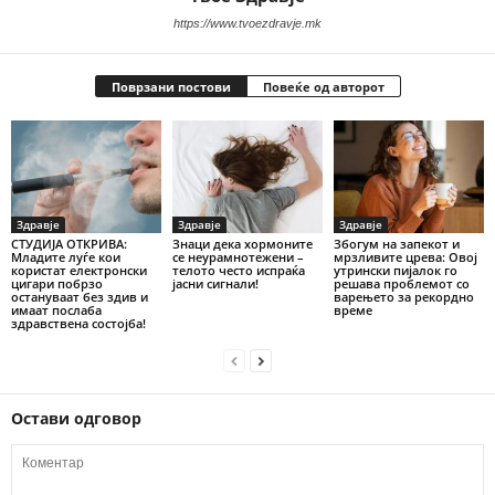
https://www.tvoezdravje.mk
Поврзани постови
Повеќе од авторот
Здравје
Здравје
Здравје
СТУДИЈА ОТКРИВА:
Знаци дека хормоните
Збогум на запекот и
Младите луѓе кои
се неурамнотежени –
мрзливите црева: Овој
користат електронски
телото често испраќа
утрински пијалок го
цигари побрзо
јасни сигнали!
решава проблемот со
остануваат без здив и
варењето за рекордно
имаат послаба
време
здравствена состојба!
Остави одговор