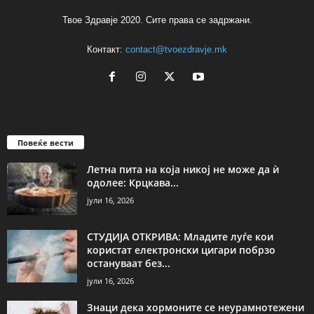
Твое Здравје 2020. Сите права се задржани.
Контакт:
contact@tvoezdravje.mk
Повеќе вести
Летна пита на која никој не може да ѝ
одолее: Крцкава...
јули 16, 2026
СТУДИЈА ОТКРИВА: Младите луѓе кои
користат електронски цигари побрзо
остануваат без...
јули 16, 2026
Знаци дека хормоните се неурамнотежени