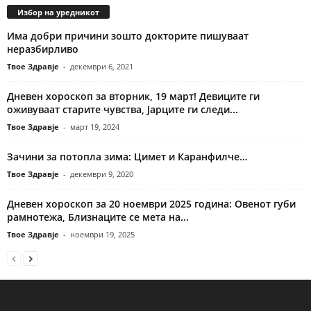
Избор на уредникот
Има добри причини зошто докторите пишуваат
неразбирливо
Твое Здравје
-
декември 6, 2021
Дневен хороскоп за вторник, 19 март! Девиците ги
оживуваат старите чувства, Јарците ги следи...
Твое Здравје
-
март 19, 2024
Зачини за потопла зима: Цимет и Каранфилче…
Твое Здравје
-
декември 9, 2020
Дневен хороскоп за 20 ноември 2025 година: Овенот губи
рамнотежа, Близнаците се мета на...
Твое Здравје
-
ноември 19, 2025