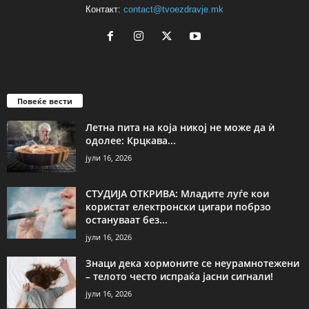
Контакт:
contact@tvoezdravje.mk
Повеќе вести
Летна пита на која никој не може да ѝ
одолее: Крцкава...
јули 16, 2026
СТУДИЈА ОТКРИВА: Младите луѓе кои
користат електронски цигари побрзо
остануваат без...
јули 16, 2026
Знаци дека хормоните се неурамнотежени
– телото често испраќа јасни сигнали!
јули 16, 2026