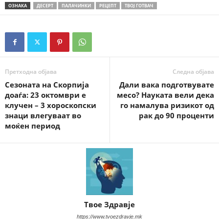
ОЗНАКА
ДЕСЕРТ
ПАЛАЧИНКИ
РЕЦЕПТ
ТВОЈ ГОТВАЧ
Претходна објава
Следна објава
Сезоната на Скорпија
Дали вака подготвувате
доаѓа: 23 октомври е
месо? Науката вели дека
клучен – 3 хороскопски
го намалува ризикот од
знаци влегуваат во
рак до 90 проценти
моќен период
Твое Здравје
https://www.tvoezdravje.mk