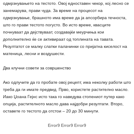
одмрзнувањето на тестото. Овој едноставен чекор, кој лесно се
занемарува, прави чуда. За време на процесот на
одмрзнување, брашното има време да ја апсорбира течноста,
што го прави тестото погусто. Во исто време, квасците
почнуваат да дејствуваат, создавајќи меурчиња кои
дополнително ќе се активираат од топлината на тавата.
Резултатот се малку слатки палачинки со пријатна киселост на
матеница, лесни и воздушести.
Два клучни совети за совршенство
Ако одлучите да го пробате овој рецепт, има неколку работи што
треба да ги имате предвид. Прво, користете растително масло.
Иако Џоана Гејнс исто така го наведува стопениот путер како
опција, растителното масло дава најдобри резултати. Второ,
оставете го тестото да отстои – 20 до 30 минути.
Error9
Error9
Error9