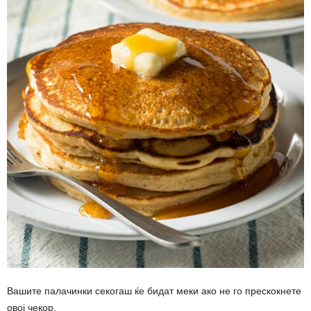
Вашите палачинки секогаш ќе бидат меки ако не го прескокнете
овој чекор.