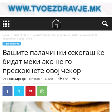
Дома
Твој готвач
Вашите палачинки секогаш ќе бидат меки ако не го
прескокнете овој чекор
ТВОЈ ГОТВАЧ
Вашите палачинки секогаш ќе
бидат меки ако не го
прескокнете овој чекор
Од
Твое Здравје
-
октомври 15, 2025
570
0