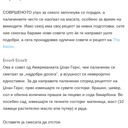
СОВРШЕНОТО утро за секого започнува со појадок, а
палачинките често се наоѓаат на масата, особено за време на
викендите. Иако секој има свој рецепт за нивна подготовка, сите
ние секогаш бараме нови совети што ќе ги направат уште
подобри, а сега пронајдовме одлични совети и рецепт на
The
Kitchn
.
Error9
Error9
Ова е совет од Американката Џоан Гејнс, чии палачинки се
сметаат за „најдобри досега“, а всушност се неверојатно
едноставни. За да направите палачинки според рецептот на
Џоан Гејнс, прво измешајте ги сувите состојки: брашно, шеќер,
сол и обилна количина прашок за пециво и сода бикарбона. Во
посебен сад, измешајте ги течните состојки: матеница, маст (10
лажици растително масло или путер) и јајца.
Оставете ја смесата да отстои.