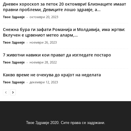
Дневен хороскоп за петок 20 октомври! Близнаците имаат
правни проблеми, Девиците лошо здравје, а...
Твое Здравје
-
октомври 20, 2023
Снежна бура ги зафати Романија и Молдавија, има жртви:
Вклучен е црвениот метео аларм,...
Твое Здравје
-
ноември 26, 2023
7 животни навики кои прават да изгледате постаро
Твое Здравје
-
ноември 28, 2022
Какво време не очекува до крајот на неделата
Твое Здравје
-
декември 12, 2023
Твое Здравје 2020. Сите права се задржани.