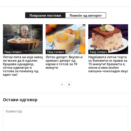
Поврзани постови
Повеќе од авторот
Твој готвач
Твој готвач
Твој готвач
Летна пита на која никој
Летен десерт: Вкусен и
Најубавата летна торта
не може да ѝ одолее:
кремаст десерт од
со бисквити се прави за
Крцкава однадвор,
кајсии е готов за 10
15 минути! Кремаста е,
сочна одвнатре и
минути
лесна и има моќен
готова за помалку од
овошно-чоколаден вкус
еден час!
Остави одговор