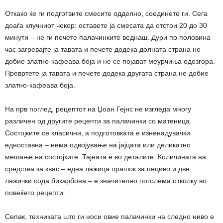
Откако ќе ги подготвите смесите одделно, соединете ги. Сега
доаѓа клучниот чекор: оставете ја смесата да отстои 20 до 30
минути – не ги печете палачинките веднаш. Дури по половина
час загревајте ја тавата и печете додека долната страна не
добие златно-кафеава боја и не се појават меурчиња одозгора.
Превртете ја тавата и печете додека другата страна не добие
златно-кафеава боја.
На прв поглед, рецептот на Џоан Гејнс не изгледа многу
различен од другите рецепти за палачинки со матеница.
Состојките се класични, а подготовката е изненадувачки
едноставна – нема одвојување на јајцата или деликатно
мешање на состојките. Тајната е во деталите. Количината на
средства за квас – една лажица прашок за пециво и две
лажички сода бикарбона – е значително поголема отколку во
повеќето рецепти.
Сепак, техниката што ги носи овие палачинки на следно ниво е