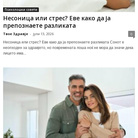
Психолошки совети
Несоница или стрес? Еве како да ја
препознаете разликата
Твое Здравје
-
јули 13, 2026
0
Несоница или стрес? Еве како да ја препознаете разликата Сонот е
неопходен за здравјето, но повремената лоша ноќ не мора да значи дека
лицето има...