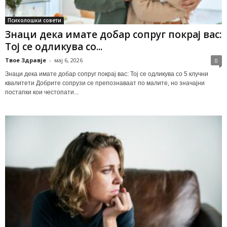
Психолошки совети
Знаци дека имате добар сопруг покрај вас:
Тој се одликува со...
Твое Здравје
-
мај 6, 2026
0
Знаци дека имате добар сопруг покрај вас: Тој се одликува со 5 клучни
квалитети Добрите сопрузи се препознаваат по малите, но значајни
постапки кои честопати...