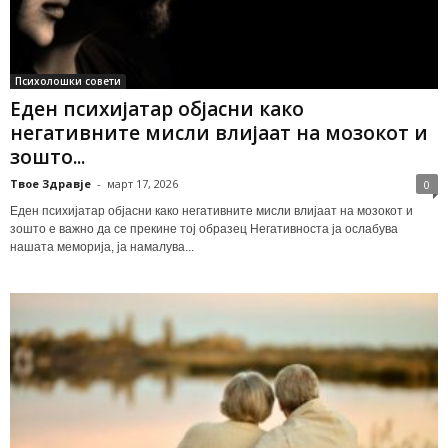
Психолошки совети
Еден психијатар објасни како
негативните мисли влијаат на мозокот и
зошто...
Твое Здравје
-
март 17, 2026
0
Еден психијатар објасни како негативните мисли влијаат на мозокот и
зошто е важно да се прекине тој образец Негативноста ја ослабува
нашата меморија, ја намалува...