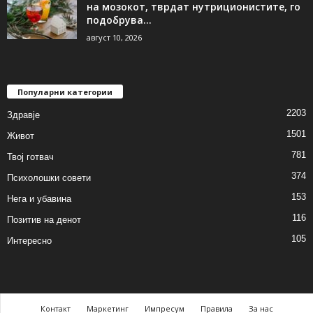
на мозокот, тврдат нутриционистите, го
подобрува...
август 10, 2026
Популарни категории
2203
Здравје
1501
Живот
781
Твој готвач
374
Психолошки совети
153
Нега и убавина
116
Позитив на денот
105
Интересно
Контакт
Маркетинг
Импресум
Правила
За нас