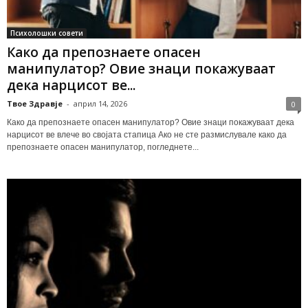
Психолошки совети
Како да препознаете опасен
манипулатор? Овие знаци покажуваат
дека нарцисот ве...
Твое Здравје
-
април 14, 2026
0
Како да препознаете опасен манипулатор? Овие знаци покажуваат дека
нарцисот ве влече во својата стапица Ако не сте размислувале како да
препознаете опасен манипулатор, погледнете...