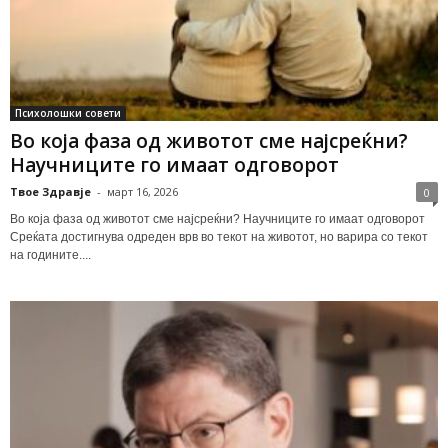
Психолошки совети
Во која фаза од животот сме најсреќни?
Научниците го имаат одговорот
Твое Здравје
-
март 16, 2026
0
Во која фаза од животот сме најсреќни? Научниците го имаат одговорот
Среќата достигнува одреден врв во текот на животот, но варира со текот
на годините....