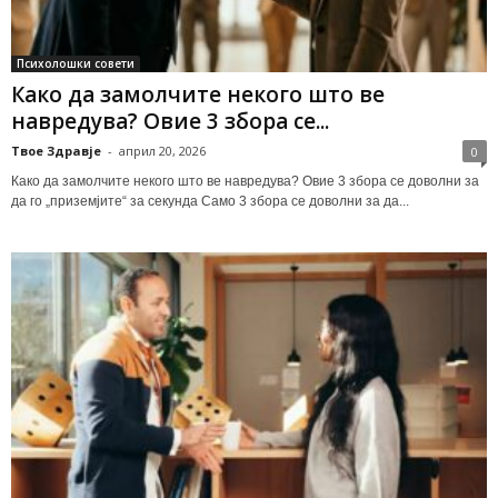
Психолошки совети
Како да замолчите некого што ве
навредува? Овие 3 збора се...
Твое Здравје
-
април 20, 2026
0
Како да замолчите некого што ве навредува? Овие 3 збора се доволни за
да го „приземјите“ за секунда Само 3 збора се доволни за да...