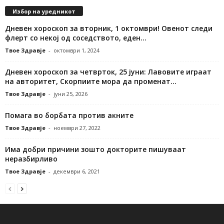
Избор на уредникот
Дневен хороскоп за вторник, 1 октомври! Овенот следи
флерт со некој од соседството, еден...
Твое Здравје
-
октомври 1, 2024
Дневен хороскоп за четврток, 25 јуни: Лавовите играат
на авторитет, Скорпиите мора да променат...
Твое Здравје
-
јуни 25, 2026
Помага во борбата против акните
Твое Здравје
-
ноември 27, 2022
Има добри причини зошто докторите пишуваат
неразбирливо
Твое Здравје
-
декември 6, 2021