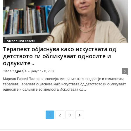
Психолошки совети
Терапевт објаснува како искуствата од
детството ги обликуваат односите и
одлуките...
Твое Здравје
-
јануари 8, 2026
0
Мирела Рашиќ Паолини, специјалист за ментално здравје и холистички
терапевт. Терапевт објаснува како искуствата од детството ги обликуваат
односите и одлуките во зрелоста Искуствата од...
1
2
3