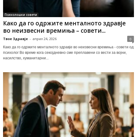
Психолошки совети
Како да го одржите менталното здравје
во неизвесни времиња – совети...
Твое Здравје
-
април 24, 2026
0
Како да го одржите менталното здравје во неизвесни времиња - совети од
психолог Во време кога секојдневно сме преплавени со вести за војни,
насилство, хуманитарни...