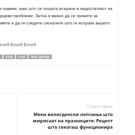
е навики, како што се лошата исхрана и недостатокот на
срцеви проблеми. Затоа е важно да се грижите за
ижите и да ги следите сигналите што ги испраќа вашето
rror9
Error9
Error9
Е
ОТОК
СРЦЕ
ТВОЕ ЗДРАВЈЕ
Следна објава
Меки велигденски лепчиња што
мирисаат на празниците: Рецепт
што секогаш функционира