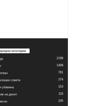
пуларни категории
2199
је
1499
т
781
готвач
374
олошки совети
153
и убавина
116
ив на денот
105
ресно