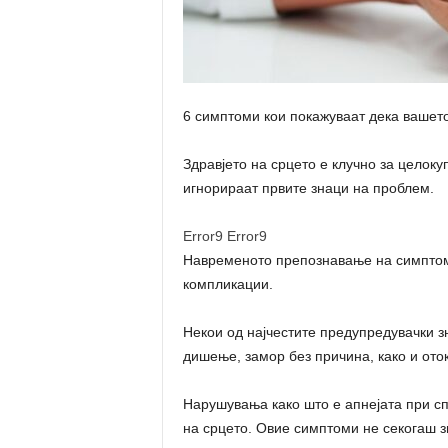
6 симптоми кои покажуваат дека вашето
Здравјето на срцето е клучно за целоку
игнорираат првите знаци на проблем.
Error9
Error9
Навременото препознавање на симптом
компликации.
Некои од најчестите предупредувачки з
дишење, замор без причина, како и оток
Нарушувања како што е апнејата при сп
на срцето. Овие симптоми не секогаш зн