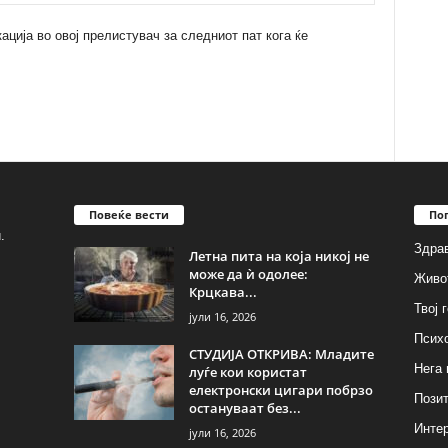
кација во овој прелистувач за следниот пат кога ќе
Повеќе вести
По
.
Здрав
Летна пита на која никој не
може да ѝ одолее:
Живо
Крцкава...
Твој 
јули 16, 2026
Псих
СТУДИЈА ОТКРИВА: Младите
Нега 
луѓе кои користат
електронски цигари побрзо
Позит
остануваат без...
Инте
јули 16, 2026