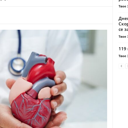
Твое 
Днев
Ско
се 
Твое 
119 
Твое 