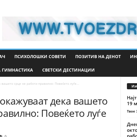
АЧ
ПСИХОЛОШКИ СОВЕТИ
ПОЗИТИВ НА ДЕНОТ
ИН
 ГИМНАСТИКА
СВЕТСКИ ДЕСТИНАЦИИ
 вашето срце не работи правилно: Повеќето луѓе...
Из
покажуваат дека вашето
Најт
19 м
равилно: Повеќето луѓе
Твое 
Днев
окто
рабо
0