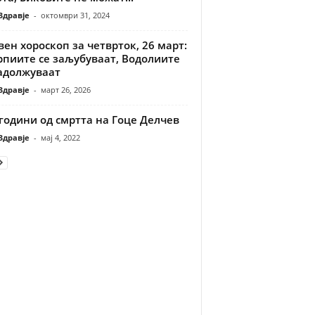
Здравје
-
октомври 31, 2024
ен хороскоп за четврток, 26 март:
рпиите се заљубуваат, Водолиите
задолжуваат
Здравје
-
март 26, 2026
години од смртта на Гоце Делчев
Здравје
-
мај 4, 2022