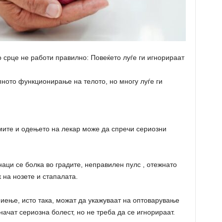
 срце не работи правилно: Повеќето луѓе ги игнорираат
пното функционирање на телото, но многу луѓе ги
ите и одењето на лекар може да спречи сериозни
наци се болка во градите, неправилен пулс , отежнато
 на нозете и стапалата.
иење, исто така, можат да укажуваат на оптоварување
ачат сериозна болест, но не треба да се игнорираат.