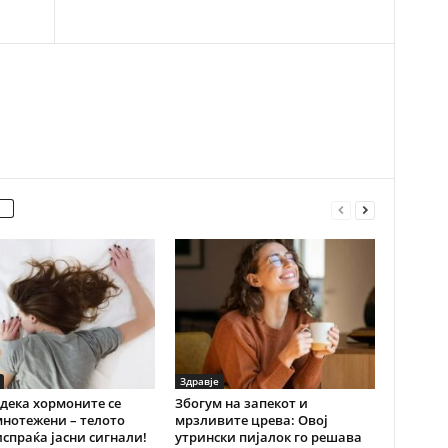
Здравје
дека хормоните се
Збогум на запекот и
нотежени – телото
мрзливите црева: Овој
испраќа јасни сигнали!
утрински пијалок го решава