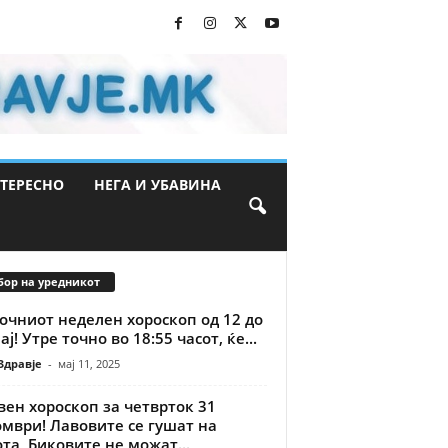
ТЕРЕСНО
НЕГА И УБАВИНА
бор на уредникот
очниот неделен хороскоп од 12 до
ај! Утре точно во 18:55 часот, ќе...
Здравје
-
мај 11, 2025
ен хороскоп за четврток 31
мври! Лавовите се гушат на
та, Биковите не можат...