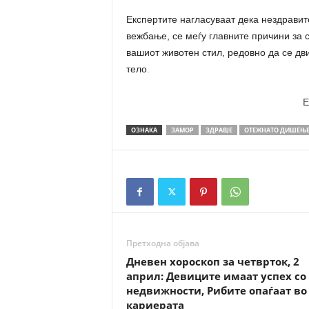
Експертите нагласуваат дека нездравит
вежбање, се меѓу главните причини за 
вашиот животен стил, редовно да се дв
тело
.
E
ОЗНАКА
ЗАМОР
ЗДРАВЈЕ
ОТЕЖНАТО ДИШЕЊ
Претходна објава
Дневен хороскоп за четврток, 2
април: Девиците имаат успех со
недвижности, Рибите опаѓаат во
кариерата