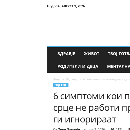
НЕДЕЛА, АВГУСТ 9, 2026
Т
в
о
е
З
д
р
ЗДРАВЈЕ
ЖИВОТ
ТВОЈ ГОТВ
а
в
РОДИТЕЛИ И ДЕЦА
МЕНТАЛНА
ј
е
Дома
Здравје
6 симптоми кои покажуваат дека
ЗДРАВЈЕ
6 симптоми кои 
срце не работи п
ги игнорираат
Од
Твое Здравје
-
април 3, 2026
1121