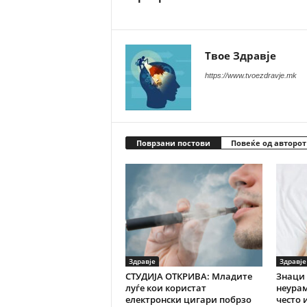
Твое Здравје
https://www.tvoezdravje.mk
Поврзани постови
Повеќе од авторот
Здравје
Здравје
СТУДИЈА ОТКРИВА: Младите
Знаци 
луѓе кои користат
неурам
електронски цигари побрзо
често 