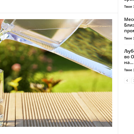
Твое 
Месе
Бли
про
Твое 
Љубо
во О
на...
Твое 