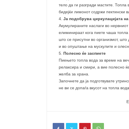
тело да ги разгради мастите. Топла 
бидејќи лимонот содржи пектински в
Ја подобрува циркулацијата на
Акумулираните наслаги во нервниот 
елиминираат кога пиете чаша топла 
што се присутни во организмот, што
и во опуштање на мускулите и олесн
Полесно ќе заспиете
Пиењето топла вода за време на веч
релаксира и смири, а вие полесно ќе
желба за храна.
Започнете да ја подготвувате утринс
не ви се допаѓа вкусот на топла вод
E