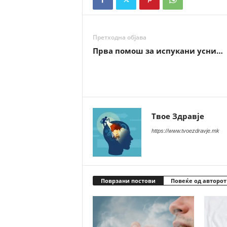
Претходна објава
Прва помош за испукани усни…
Твое Здравје
https://www.tvoezdravje.mk
Поврзани постови
Повеќе од авторот