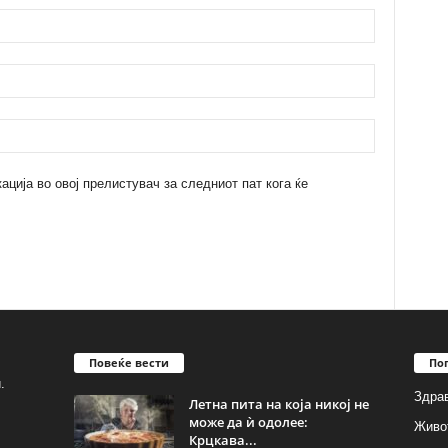
кација во овој прелистувач за следниот пат кога ќе
Повеќе вести
По
.
Здрав
Летна пита на која никој не
може да ѝ одолее:
Живо
Крцкава...