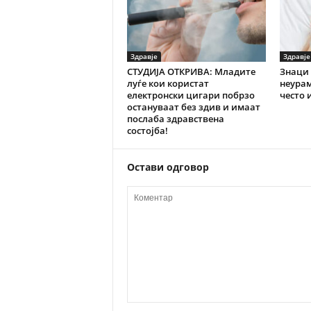
Здравје
Здравје
СТУДИЈА ОТКРИВА: Младите
Знаци 
луѓе кои користат
неурам
електронски цигари побрзо
често 
остануваат без здив и имаат
послаба здравствена
состојба!
Остави одговор