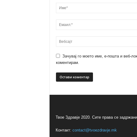
Зачувај го моето име, е-пошта и веб-ло
коментирам.
Твое Здравје 2020. Сите права се задржани
Контакт:
contact@tvoezdravje.mk