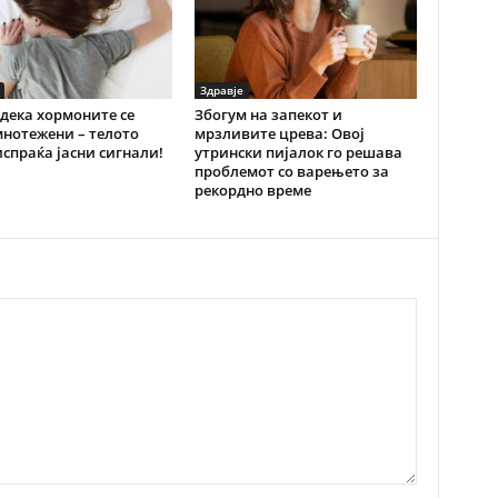
Здравје
дека хормоните се
Збогум на запекот и
нотежени – телото
мрзливите црева: Овој
испраќа јасни сигнали!
утрински пијалок го решава
проблемот со варењето за
рекордно време