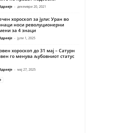
Здравје
-
декември 20, 2021
чен хороскоп за јули: Уран во
знаци носи револуционерни
мени за 4 знаци
Здравје
-
јули 1, 2025
вен хороскоп до 31 мај – Сатурн
вен го менува љубовниот статус
Здравје
-
мај 27, 2025