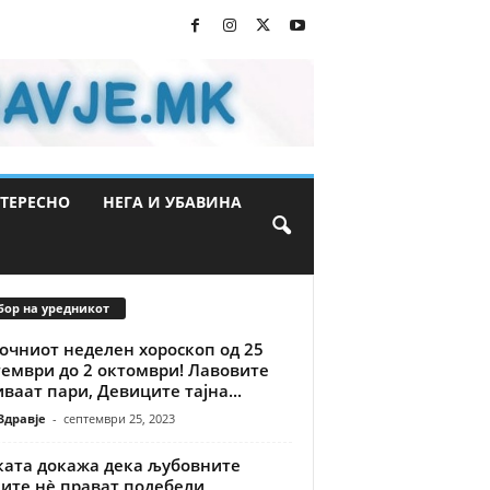
ТЕРЕСНО
НЕГА И УБАВИНА
бор на уредникот
очниот неделен хороскоп од 25
тември до 2 октомври! Лавовите
ваат пари, Девиците тајна...
Здравје
-
септември 25, 2023
ката докажа дека љубовните
ките нè прават подебели