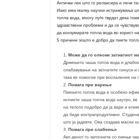
Антички лек што го релаксира и лечи т
Иако има малку научни истражувања шт
топла вода, многу луѓе тврдат дека то
здравствени проблеми и да се чувствув
да конзумирате топла вода во корист на
5 причини зошто е добро да пиете топл
Може да го олесни затнатиот н
Држењето чаша топла вода и длабок
олабавување на затнатите синуси и 
така ќе помогне при воспаление на г
Помага при варење
Пиењето топла вода е особено ефика
испиете чаша топла вода наутро, ќе
на телото подобро да ја вари и ели
да биде контрапродуктивно. Студена
што ја јадевте. Ова создава масни н
Помага при слабеење
Ако денот го започнете со пиење ча