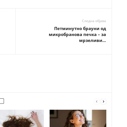
Следна објава
Петминутно брауни од
микробранова печка – за
мрзеливи…