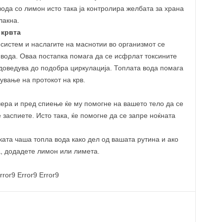
вода со лимон исто така ја контролира желбата за храна
лакна.
 крвта
систем и наслагите на маснотии во организмот се
вода. Оваа постапка помага да се исфрлат токсините
 доведува до подобра циркулација. Топлата вода помага
ување на протокот на крв.
ера и пред спиење ќе му помогне на вашето тело да се
 заспиете. Исто така, ќе помогне да се запре ноќната
ката чаша топла вода како дел од вашата рутина и ако
а, додадете лимон или лимета.
rror9
Error9
Error9