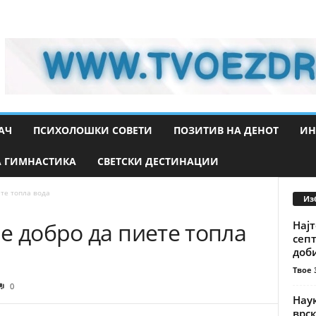
АЧ
ПСИХОЛОШКИ СОВЕТИ
ПОЗИТИВ НА ДЕНОТ
ИН
 ГИМНАСТИКА
СВЕТСКИ ДЕСТИНАЦИИ
ете топла вода
Из
е добро да пиете топла
Најт
сеп
доби
Твое 
0
Нау
врс