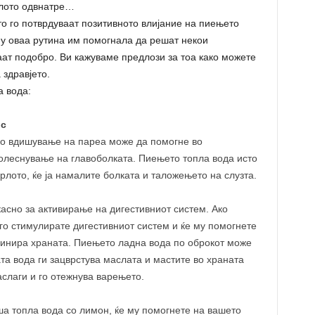
елото одвнатре…
о го потврдуваат позитивното влијание на пиењето
кму оваа рутина им помогнала да решат некои
аат подобро. Ви кажуваме предлози за тоа како можете
 здравјето.
а вода:
ос
о вдишување на пареа може да помогне во
олеснување на главоболката. Пиењето топла вода исто
рлото, ќе ја намалите болката и таложењето на слузта.
сно за активирање на дигестивниот систем. Ако
 го стимулирате дигестивниот систем и ќе му помогнете
минира храната. Пиењето ладна вода по оброкот може
та вода ги зацврстува маслата и мастите во храната
аслаги и го отежнува варењето.
ша топла вода со лимон, ќе му помогнете на вашето