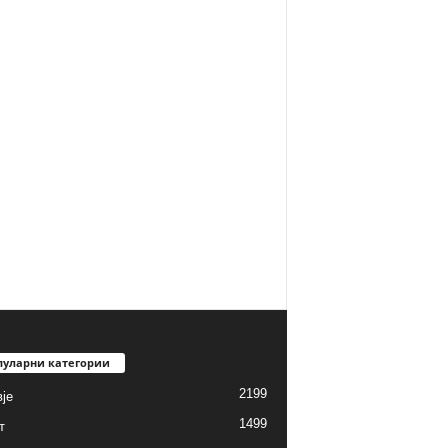
пуларни категории
2199
је
1499
т