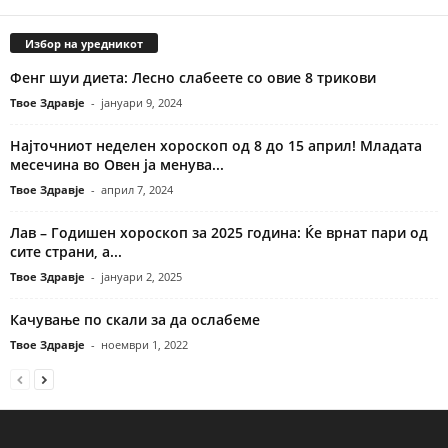
Избор на уредникот
Фенг шуи диета: Лесно слабеете со овие 8 трикови
Твое Здравје
-
јануари 9, 2024
Најточниот неделен хороскоп од 8 до 15 април! Младата
месечина во Овен ја менува...
Твое Здравје
-
април 7, 2024
Лав – Годишен хороскоп за 2025 година: Ќе врнат пари од
сите страни, а...
Твое Здравје
-
јануари 2, 2025
Качување по скали за да ослабеме
Твое Здравје
-
ноември 1, 2022