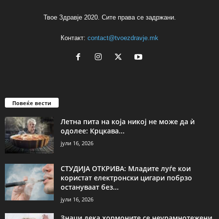
Твое Здравје 2020. Сите права се задржани.
Контакт:
contact@tvoezdravje.mk
Повеќе вести
Летна пита на која никој не може да ѝ
одолее: Крцкава...
јули 16, 2026
СТУДИЈА ОТКРИВА: Младите луѓе кои
користат електронски цигари побрзо
остануваат без...
јули 16, 2026
Знаци дека хормоните се неурамнотежени