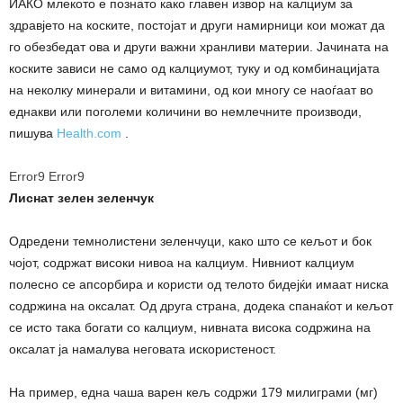
ИАКО млекото е познато како главен извор на калциум за
здравјето на коските, постојат и други намирници кои можат да
го обезбедат ова и други важни хранливи материи. Јачината на
коските зависи не само од калциумот, туку и од комбинацијата
на неколку минерали и витамини, од кои многу се наоѓаат во
еднакви или поголеми количини во немлечните производи,
пишува
Health.com
.
Error9
Error9
Лиснат зелен зеленчук
Одредени темнолистени зеленчуци, како што се кељот и бок
чојот, содржат високи нивоа на калциум. Нивниот калциум
полесно се апсорбира и користи од телото бидејќи имаат ниска
содржина на оксалат. Од друга страна, додека спанаќот и кељот
се исто така богати со калциум, нивната висока содржина на
оксалат ја намалува неговата искористеност.
На пример, една чаша варен кељ содржи 179 милиграми (мг)