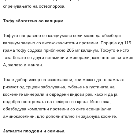
спречувањето на остеопороза.
Тофу збогатено со калциум
Тофуто направено со калциумови соли може да обезбеди
калциум заедно со висококвалитетни протеини. Порција од 115
грама тофу содржи приближно 205 мг калциум. Тофуто е исто
така богато со други витамини и минерали, како што се витамин
А, железо и манган.
Тоа е добар извор на изофлавони, кои можат да го намалат
ризикот од срцеви заболувања, губење на густината на
коскените минерали и одредени видови рак, како и да ја
подобрат контролата на шеќерот во крвта. Исто така,
обезбедува комплетни протеини со сите есенцијални
аминокиселини, што дополнително ги зајакнува коските.
Јаткасти плодови и семиња