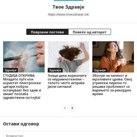
Твое Здравје
https://www.tvoezdravje.mk
Поврзани постови
Повеќе од авторот
Здравје
Здравје
Здравје
СТУДИЈА ОТКРИВА:
Знаци дека хормоните
Збогум на запекот и
Младите луѓе кои
се неурамнотежени –
мрзливите црева: Овој
користат електронски
телото често испраќа
утрински пијалок го
цигари побрзо
јасни сигнали!
решава проблемот со
остануваат без здив и
варењето за рекордно
имаат послаба
време
здравствена состојба!
Остави одговор