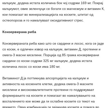
калциум, додека истата количина бок чој содржи 169 мг. Покрај
калциумот, овие зеленчуци се богати со магнезиум и витамин К,
кои помагаат во минерализацијата на коските, штитат од
остеопороза и го намалуваат оксидативниот стрес.
Конзервирана риба
Конзервираната риба како што се сардини и лосос, кога се јаде
со коски, е одличен извор на калциум, витамин Д, протеини и
омега-3 масни киселини. Порција од 85 грама конзервирани
сардини со коски содржи 325 мг калциум, додека истата
количина лосос со коски има 180 мг.
Витаминот Д ја поттикнува апсорпцијата на калциум и
активноста на коскените клетки, додека омега-3 масните
киселини и висококвалитетните протеини го поддржуваат
формирањето на коските и помагаат во намалувањето на
воспалението кое може да ги ослабне коските со текот на
времето. Оваа комбинација ги зајакнува коските и помага во