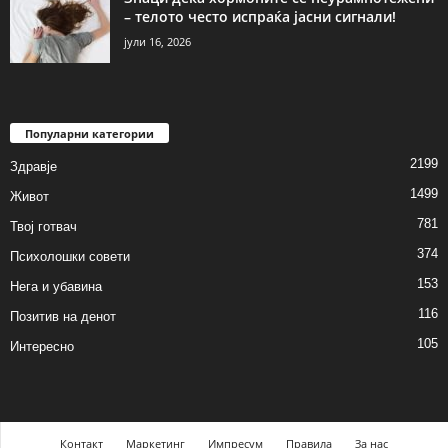
– телото често испраќа јасни сигнали!
јули 16, 2026
Популарни категории
2199
Здравје
1499
Живот
781
Твој готвач
374
Психолошки совети
153
Нега и убавина
116
Позитив на денот
105
Интересно
Контакт
Маркетинг
Импресум
Правила
За нас