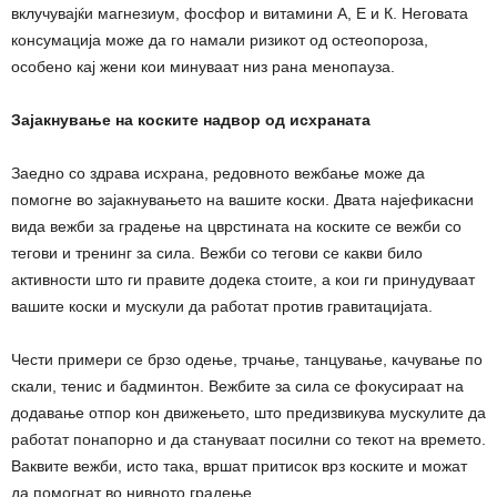
вклучувајќи магнезиум, фосфор и витамини А, Е и К. Неговата
консумација може да го намали ризикот од остеопороза,
особено кај жени кои минуваат низ рана менопауза.
Зајакнување на коските надвор од исхраната
Заедно со здрава исхрана, редовното вежбање може да
помогне во зајакнувањето на вашите коски. Двата најефикасни
вида вежби за градење на цврстината на коските се вежби со
тегови и тренинг за сила. Вежби со тегови се какви било
активности што ги правите додека стоите, а кои ги принудуваат
вашите коски и мускули да работат против гравитацијата.
Чести примери се брзо одење, трчање, танцување, качување по
скали, тенис и бадминтон. Вежбите за сила се фокусираат на
додавање отпор кон движењето, што предизвикува мускулите да
работат понапорно и да стануваат посилни со текот на времето.
Ваквите вежби, исто така, вршат притисок врз коските и можат
да помогнат во нивното градење.