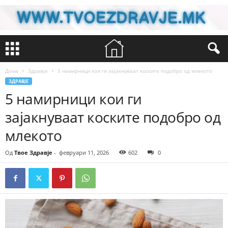
Дома
Здравје
5 намирници кои ги зајакнуваат коските подобро од млекото
ЗДРАВЈЕ
5 намирници кои ги
зајакнуваат коските подобро од
млекото
Од
Твое Здравје
-
февруари 11, 2026
602
0