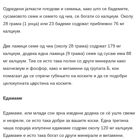
Одредени јаткасти плодови и семиња, како што се бадемите,
сусамовото семе и семето од чиа, се богати со калциум. Околу
28 грама (1 унца) или 23 бадеми содржат приближно 76 мг
калциум.
Две лажици семе од чиа (околу 28 грама) содржат 179 мг
калциум, додека една лажица (9 грама) семе од сусам има 88
мг калциум. Тие се исто така полни со други минерали како
магнезиум и фосфор, како и витамини од групата Б, кои
помагаат да се спречи губењето на коските и да се подобри
целокупната цврстина на коските.
Едамаме
Едамаме, или млади сои зрна изедени додека се сè уште свежи
и незрели, се исто така добри за вашите коски. Една третина
чаша порција излупени едамаме содржи околу 120 мг калциум.
Едамаме е исто така богат со други минерали и витамини,