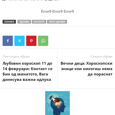
Error9
Error9
Error9
ОЗНАКА
ЗДРАВЈЕ
КОСКИТЕ
ТВОЕ ЗДРАВЈЕ
Претходна објава
Следна објава
Љубовен хороскоп 11 до
Вечни деца: Хороскопски
14 февруари: Контакт со
знаци кои никогаш нема
Бик од минатото, Вага
да пораснат
донесува важна одлука