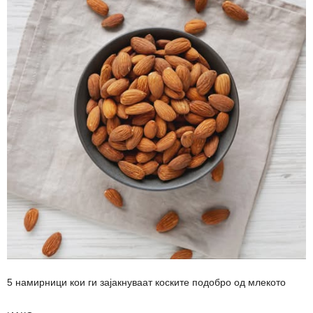
5 намирници кои ги зајакнуваат коските подобро од млекото