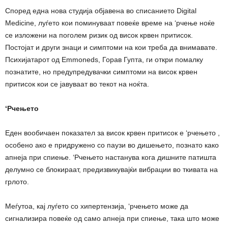
Според една нова студија објавена во списанието Digital
Medicine, луѓето кои поминуваат повеќе време на ‘рчење ноќе
се изложени на поголем ризик од висок крвен притисок.
Постојат и други знаци и симптоми на кои треба да внимавате.
Психијатарот од Emmoneds, Горав Гупта, ги откри помалку
познатите, но предупредувачки симптоми на висок крвен
притисок кои се јавуваат во текот на ноќта.
‘Рчењето
Еден вообичаен показател за висок крвен притисок е ‘рчењето ,
особено ако е придружено со паузи во дишењето, познато како
апнеја при спиење. ‘Рчењето настанува кога дишните патишта
делумно се блокираат, предизвикувајќи вибрации во ткивата на
грлото.
Меѓутоа, кај луѓето со хипертензија, ‘рчењето може да
сигнализира повеќе од само апнеја при спиење, така што може