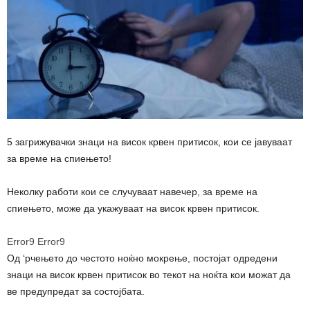
5 загрижувачки знаци на висок крвен притисок, кои се јавуваат
за време на спиењето!
Неколку работи кои се случуваат навечер, за време на
спиењето, може да укажуваат на висок крвен притисок.
Error9
Error9
Од ‘рчењето до честото ноќно мокрење, постојат одредени
знаци на висок крвен притисок во текот на ноќта кои можат да
ве предупредат за состојбата.