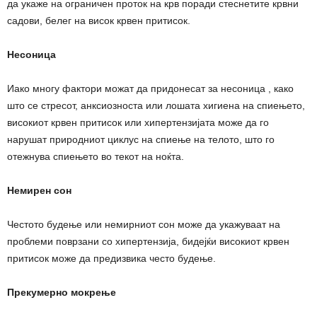
да укаже на ограничен проток на крв поради стеснетите крвни
садови, белег на висок крвен притисок.
Несоница
Иако многу фактори можат да придонесат за несоница , како
што се стресот, анксиозноста или лошата хигиена на спиењето,
високиот крвен притисок или хипертензијата може да го
нарушат природниот циклус на спиење на телото, што го
отежнува спиењето во текот на ноќта.
Немирен сон
Честото будење или немирниот сон може да укажуваат на
проблеми поврзани со хипертензија, бидејќи високиот крвен
притисок може да предизвика често будење.
Прекумерно мокрење