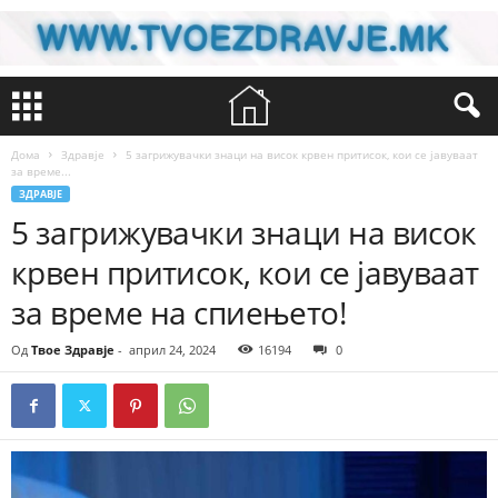
Дома
Здравје
5 загрижувачки знаци на висок крвен притисок, кои се јавуваат
за време...
ЗДРАВЈЕ
5 загрижувачки знаци на висок
крвен притисок, кои се јавуваат
за време на спиењето!
Од
Твое Здравје
-
април 24, 2024
16194
0