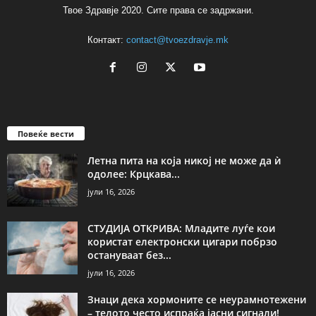
Твое Здравје 2020. Сите права се задржани.
Контакт:
contact@tvoezdravje.mk
Повеќе вести
Летна пита на која никој не може да ѝ
одолее: Крцкава...
јули 16, 2026
СТУДИЈА ОТКРИВА: Младите луѓе кои
користат електронски цигари побрзо
остануваат без...
јули 16, 2026
Знаци дека хормоните се неурамнотежени
– телото често испраќа јасни сигнали!