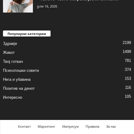
јули 16, 2026
Популарни категории
2199
Здравје
1499
Живот
781
Твој готвач
374
Психолошки совети
153
Нега и убавина
116
Позитив на денот
105
Интересно
Контакт
Маркетинг
Импресум
Правила
За нас