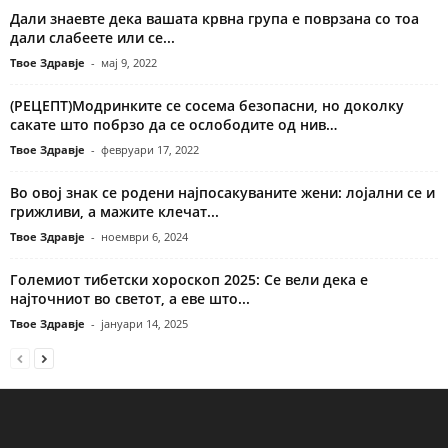
Дали знаевте дека вашата крвна група е поврзана со тоа
дали слабеете или се...
Твое Здравје
-
мај 9, 2022
(РЕЦЕПТ)Модринките се сосема безопасни, но доколку
сакате што побрзо да се ослободите од нив…
Твое Здравје
-
февруари 17, 2022
Во овој знак се родени најпосакуваните жени: лојални се и
грижливи, а мажите клечат...
Твое Здравје
-
ноември 6, 2024
Големиот тибетски хороскоп 2025: Се вели дека е
најточниот во светот, а еве што...
Твое Здравје
-
јануари 14, 2025