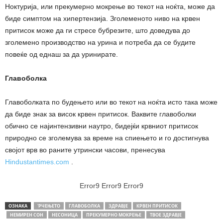
Ноктурија, или прекумерно мокрење во текот на ноќта, може да
биде симптом на хипертензија. Зголеменото ниво на крвен
притисок може да ги стресе бубрезите, што доведува до
зголемено производство на урина и потреба да се будите
повеќе од еднаш за да уринирате.
Главоболка
Главоболката по будењето или во текот на ноќта исто така може
да биде знак за висок крвен притисок. Ваквите главоболки
обично се најинтензивни наутро, бидејќи крвниот притисок
природно се зголемува за време на спиењето и го достигнува
својот врв во раните утрински часови, пренесува
Hindustantimes.com
.
Error9
Error9
Error9
ОЗНАКА
'РЧЕЊЕТО
ГЛАВОБОЛКА
ЗДРАВЈЕ
КРВЕН ПРИТИСОК
НЕМИРЕН СОН
НЕСОНИЦА
ПРЕКУМЕРНО МОКРЕЊЕ
ТВОЕ ЗДРАВЈЕ