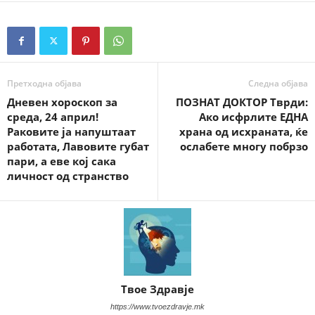
Претходна објава
Следна објава
Дневен хороскоп за
ПОЗНАТ ДОКТОР Тврди:
среда, 24 април!
Ако исфрлите ЕДНА
Раковите ја напуштаат
храна од исхраната, ќе
работата, Лавовите губат
ослабете многу побрзо
пари, а еве кој сака
личност од странство
Твое Здравје
https://www.tvoezdravje.mk