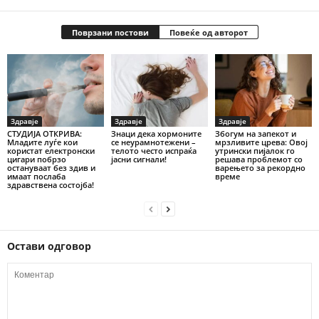
Поврзани постови
Повеќе од авторот
Здравје
Здравје
Здравје
СТУДИЈА ОТКРИВА:
Знаци дека хормоните
Збогум на запекот и
Младите луѓе кои
се неурамнотежени –
мрзливите црева: Овој
користат електронски
телото често испраќа
утрински пијалок го
цигари побрзо
јасни сигнали!
решава проблемот со
остануваат без здив и
варењето за рекордно
имаат послаба
време
здравствена состојба!
Остави одговор