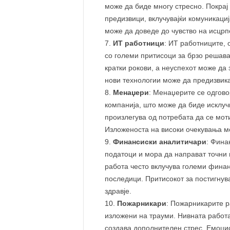
може да биде многу стресно. Покрај
предизвици, вклучувајќи комуникаци
може да доведе до чувство на исцр
ИТ работници
: ИТ работниците, 
со големи притисоци за брзо решав
кратки рокови, а неуспехот може да 
нови технологии може да предизвика
Менаџери
: Менаџерите се одгово
компанија, што може да биде исклуч
произлегува од потребата да се мот
Изложеноста на високи очекувања м
Финансиски аналитичари
: Фина
податоци и мора да направат точни 
работа често вклучува големи финан
последици. Притисокот за постигнув
здравје.
Пожарникари
: Пожарникарите р
изложени на трауми. Нивната работа
создава дополнителен стрес. Емоцио