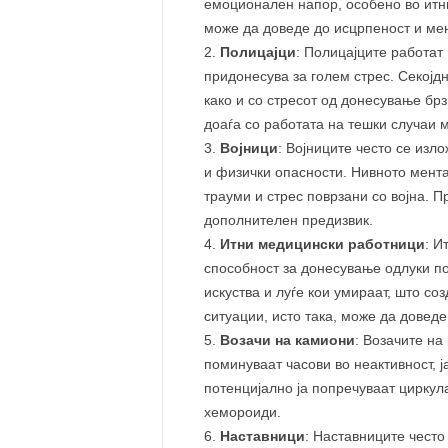
емоционален напор, особено во итн
може да доведе до исцрпеност и ме
Полицајци
: Полицајците работат
придонесува за голем стрес. Секојдн
како и со стресот од донесување бр
доаѓа со работата на тешки случаи 
Војници
: Војниците често се изл
и физички опасности. Нивното мента
трауми и стрес поврзани со војна. 
дополнителен предизвик.
Итни медицински работници
: И
способност за донесување одлуки под
искуства и луѓе кои умираат, што с
ситуации, исто така, може да доведе
Возачи на камиони
: Возачите на
поминуваат часови во неактивност, ј
потенцијално ја попречуваат циркул
хемороиди.
Наставници
: Наставниците често