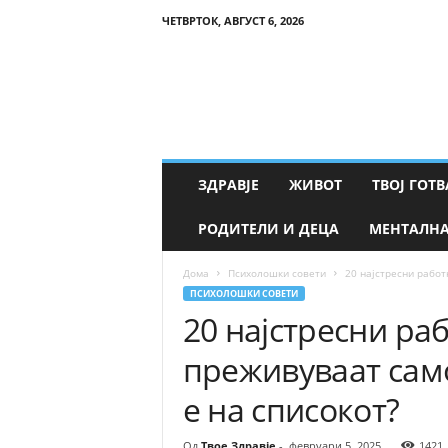
ЧЕТВРТОК, АВГУСТ 6, 2026
Т
в
о
е
З
д
р
ЗДРАВЈЕ
ЖИВОТ
ТВОЈ ГОТВ
а
в
РОДИТЕЛИ И ДЕЦА
МЕНТАЛНА
ј
е
Дома
Психолошки совети
20 најстресни работ
ПСИХОЛОШКИ СОВЕТИ
20 најстресни ра
преживуваат сам
е на списокот?
Од
Твое Здравје
-
февруари 5, 2025
1421