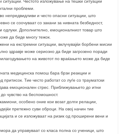
и ситуации. Честото изложување на тешки ситуации
нтални проблеми.
 во непредвидливи и често опасни ситуации, што
евно се соочуваат со закани за нивната безбедност,
зи одлуки. Дополнително, емоционалниот товар што
може да биде многу тежок.
ожени на екстремни ситуации, вклучувајќи борбени мисии
лно здравје може сериозно да биде загрозено поради
Прилагодувањето на животот по враќањето може да биде
тната медицинска помош бара брзи реакции и
 притисок. Тие често работат со луѓе со трауматски
оздава емоционален стрес. Приближувањето до итни
 до чувство на беспомошност.
 камиони, особено оние кои возат долги релации,
адејќи претежно суви оброци. На овој начин тие
ацијата и се изложуваат на ризик од проширени вени и
 мора да управуваат со класа полна со ученици, што