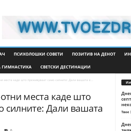
АЧ
ПСИХОЛОШКИ СОВЕТИ
ПОЗИТИВ НА ДЕНОТ
ИН
 ГИМНАСТИКА
СВЕТСКИ ДЕСТИНАЦИИ
ни места каде што преживуваат само силните: Дали вашата е...
Из
ботни места каде што
Днев
септ
неко
о силните: Дали вашата
Твое 
Днев
знак
0