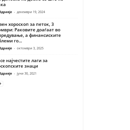
ака
Здравје
-
декември 19, 2024
ен хороскоп за петок, 3
мври: Раковите доаѓаат во
предување, а финансиските
леми го...
Здравје
-
октомври 3, 2025
се најчестите лаги за
оскопските знаци
Здравје
-
јуни 30, 2021