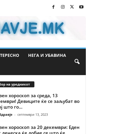
ТЕРЕСНО
НЕГА И УБАВИНА
бор на уредникот
ен хороскоп за среда, 13
ември! Девиците ќе се заљубат во
ј што го...
Здравје
-
септември 13, 2023
ен хороскоп за 20 декември: Еден
 денеска ќе добие се што ќе