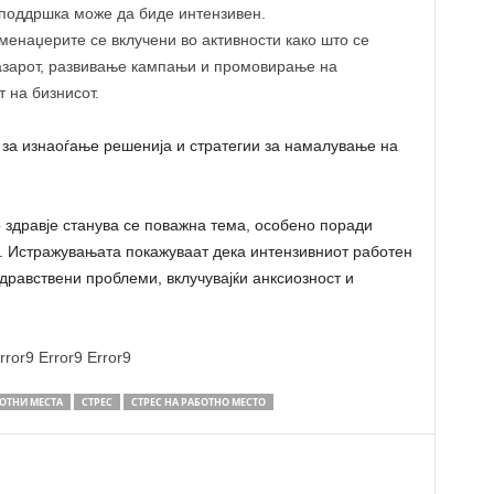
 поддршка може да биде интензивен.
 менаџерите се вклучени во активности како што се
азарот, развивање кампањи и промовирање на
т на бизнисот.
 за изнаоѓање решенија и стратегии за намалување на
 здравје станува се поважна тема, особено поради
о. Истражувањата покажуваат дека интензивниот работен
дравствени проблеми, вклучувајќи анксиозност и
rror9
Error9
Error9
ОТНИ МЕСТА
СТРЕС
СТРЕС НА РАБОТНО МЕСТО