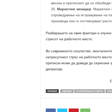
високи и притисокот да се обезбеди
Маркетинг менаџер
: Маркетинг
спроведување на истражување на п
производи кои го поттикнуваат расто
Разбирањето на овие фактори е клучно
стресот на работното место.
Во современото општество, менталното
сеприсутниот стрес на работното мест
притисок може да доведе до сериозни з
депресија.
E
ОЗНАКА
ЗДРАВЈЕ
ПСИХОЛОШКИ СОВЕТИ
РАБ