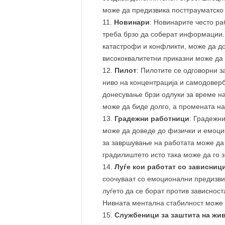
може да предизвика посттрауматско
Новинари
: Новинарите често ра
треба брзо да соберат информации. 
катастрофи и конфликти, може да до
висококвалитетни приказни може да 
Пилот
: Пилотите се одговорни з
ниво на концентрација и самодоверб
донесување брзи одлуки за време на
може да биде долго, а промената на
Градежни работници
: Градежни
може да доведе до физички и емоци
за завршување на работата може да
градилиштето исто така може да го з
Луѓе кои работат со зависниц
соочуваат со емоционални предизвиц
луѓето да се борат против зависност
Нивната ментална стабилност може 
Службеници за заштита на жи