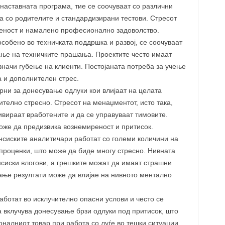
 наставната програма, тие се соочуваат со различни
ја со родителите и стандардизирани тестови. Стресот
пеност и намалено професионално задоволство.
особено во техничката поддршка и развој, се соочуваат
ање на техничките прашања. Проектите често имаат
значи губење на клиенти. Постојаната потреба за учење
 и дополнителен стрес.
рни за донесување одлуки кои влијаат на целата
ително стресно. Стресот на менаџментот, исто така,
ивираат вработените и да се управуваат тимовите.
оже да предизвика вознемиреност и притисок.
нсиските аналитичари работат со големи количини на
проценки, што може да биде многу стресно. Нивната
сиски влогови, а грешките можат да имаат страшни
ање резултати може да влијае на нивното ментално
аботат во исклучително опасни услови и често се
 вклучува донесување брзи одлуки под притисок, што
налниот товар при работа со луѓе во тешки ситуации