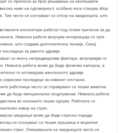
аат со притисок за брзо решавање на еколошките
високо ниво на одговорност, особено кога станува збор
е. Тие често се соочуваат со отпор на заедницата, што
авствените инспектори работат под голем притисок за да
раната. Нивната работа вклучува интеракција со луѓе
ожени, што создава дополнителна тензија. Секој
 последици за јавното здравје.
уваат со многу непредвидливи фактори, вклучувајќи ги
и. Нивната работа може да биде физички напорна, а
ително го оптоварува менталното здравје.
о сериозни последици за нивниот опстанок.
ните работници често се справуваат со тешки животни
може да биде емоционално исцрпувачки. Нивната работа
цврстина во носењето тешки одлуки. Работата со
нителен извор на стрес.
 верски заедници може да биде стресно поради
екогаш се соочуваат со тешки прашања и морални
решен стрес. Очекувањата на заедницата често се