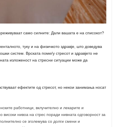
преживуваат само силните: Дали вашата е на списокот?
енталното, туку и на физичкото здравје, што доведува
шки систем. Врската помеѓу стресот и здравјето не
ајната изложеност на стресни ситуации може да
вствуваат ефектите од стресот, но некои занимања носат
нските работници, вклучително и лекарите и
со високи нивоа на стрес поради нивната одговорност за
полнително се зголемува со долги смени и