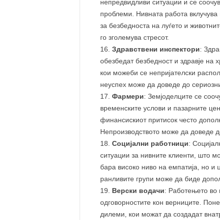
непредвидливи ситуации и се соочув
проблеми. Нивната работа вклучува 
за безбедноста на луѓето и животнит
го зголемува стресот.
Здравствени инспектори
: Здр
обезбедат безбедност и здравје на х
кои можеби се непријателски распол
неуспех може да доведе до сериозни
Фармери
: Земјоделците се сооч
временските услови и пазарните цен
финансискиот притисок често дополн
Непроизводството може да доведе д
Социјални работници
: Социјал
ситуации за нивните клиенти, што 
бара високо ниво на емпатија, но и 
ранливите групи може да биде допол
Верски водачи
: Работењето во
одговорностите кон верниците. Пон
дилеми, кои можат да создадат внат