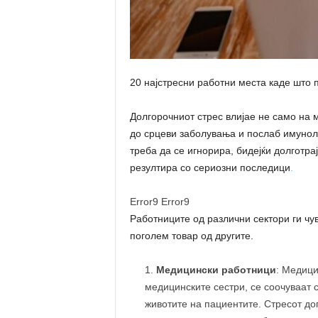
20 најстресни работни места каде што 
Долгорочниот стрес влијае не само на м
до срцеви заболувања и послаб имуноло
треба да се игнорира, бидејќи долготр
резултира со сериозни последици
.
Error9
Error9
Работниците од различни сектори ги чу
поголем товар од другите.
Медицински работници
: Медици
медицинските сестри, се соочуваат 
животите на пациентите. Стресот до