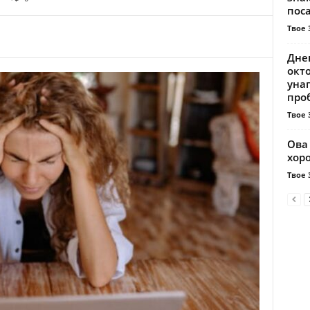
пос
Твое 
Днев
окто
уна
проб
Твое 
Ова 
хор
Твое 