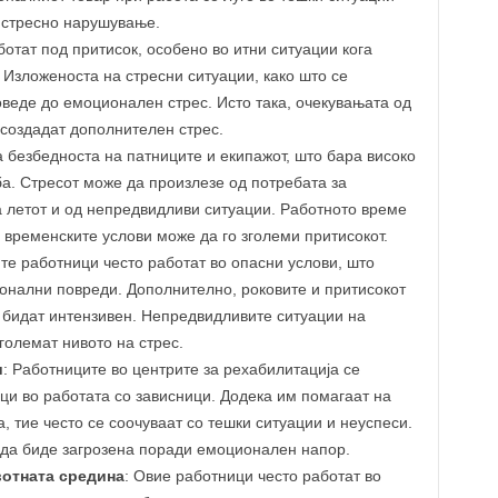
 стресно нарушување.
ботат под притисок, особено во итни ситуации кога
Изложеноста на стресни ситуации, како што се
веде до емоционален стрес. Исто така, очекувањата од
создадат дополнителен стрес.
а безбедноста на патниците и екипажот, што бара високо
а. Стресот може да произлезе од потребата за
 летот и од непредвидливи ситуации. Работното време
 временските услови може да го зголеми притисокот.
те работници често работат во опасни услови, што
онални повреди. Дополнително, роковите и притисокот
 бидат интензивен. Непредвидливите ситуации на
големат нивото на стрес.
и
: Работниците во центрите за рехабилитација се
и во работата со зависници. Додека им помагаат на
а, тие често се соочуваат со тешки ситуации и неуспеси.
да биде загрозена поради емоционален напор.
вотната средина
: Овие работници често работат во