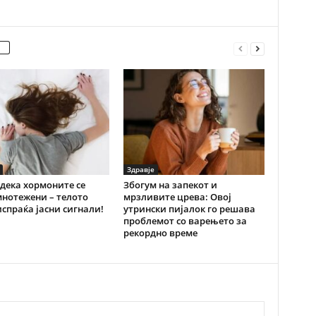
Здравје
дека хормоните се
Збогум на запекот и
нотежени – телото
мрзливите црева: Овој
испраќа јасни сигнали!
утрински пијалок го решава
проблемот со варењето за
рекордно време