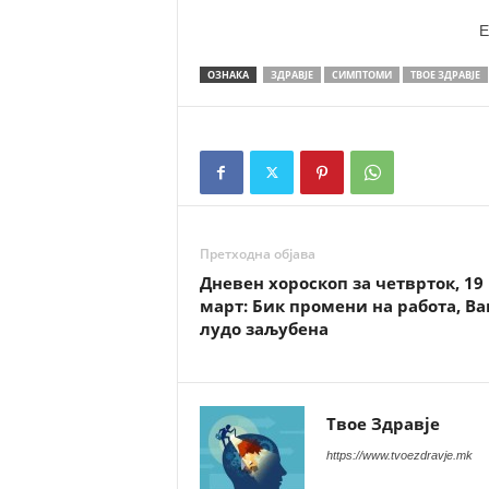
E
ОЗНАКА
ЗДРАВЈЕ
СИМПТОМИ
ТВОЕ ЗДРАВЈЕ
Претходна објава
Дневен хороскоп за четврток, 19
март: Бик промени на работа, Ва
лудо заљубена
Твое Здравје
https://www.tvoezdravje.mk