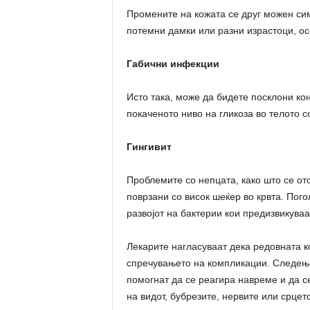
Промените на кожата се друг можен сим
потемни дамки или разни израстоци, осо
Габични инфекции
Исто така, може да бидете посклони кон
покаченото ниво на гликоза во телото с
Гингивит
Проблемите со непцата, како што се от
поврзани со висок шеќер во крвта. Пог
развојот на бактерии кои предизвикува
Лекарите нагласуваат дека редовната ко
спречувањето на компликации. Следење
помогнат да се реагира навреме и да с
на видот, бубрезите, нервите или срцето