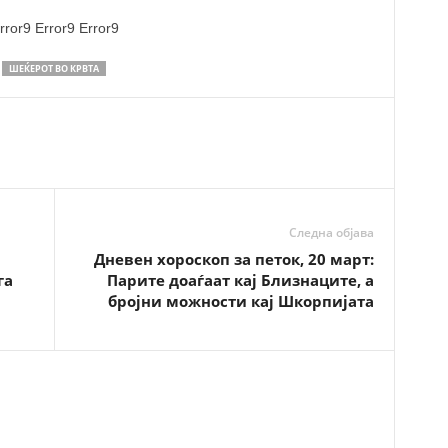
rror9
Error9
Error9
ШЕЌЕРОТ ВО КРВТА
Следна објава
Дневен хороскоп за петок, 20 март:
га
Парите доаѓаат кај Близнаците, а
бројни можности кај Шкорпијата