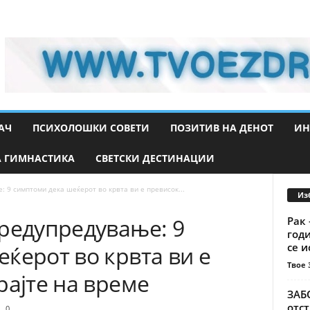
АЧ
ПСИХОЛОШКИ СОВЕТИ
ПОЗИТИВ НА ДЕНОТ
ИН
 ГИМНАСТИКА
СВЕТСКИ ДЕСТИНАЦИИ
 9 симптоми дека шеќерот во крвта ви е превисок...
Из
предупредување: 9
Рак 
год
се и
ќерот во крвта ви е
Твое 
рајте на време
ЗАБО
отс
0