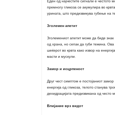
Еден од најчестите сигнали е честото м
премногу гликоза се акумулира во крвта
урината, што предизвикува губење на те
Зголемен апетит
Зголемениот апетит може да биде знак 
од храна, но сепак да губи тежина. Ова
шеќерот во крвта како извор на енергиј
масти и мускули.
Замор и исцрпеност
Друг чест симптом е постојаниот замор 
енергија од гликоза, телото станува т
дехидрацијата предизвикана од често 
Влијание врз видот