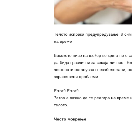
Телото испраќа предупредување: 9 симп
на време
Високото ниво на шеќер во крвта не е 
да бидат различни за секоја личност. 
честопати остануваат незабележани, но
здравствени проблеми
.
Error9
Error9
Затоа е важно да се реагира на време 
телото.
Често мокрење