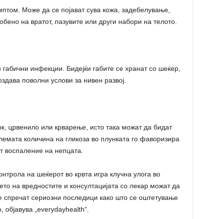
птом. Може да се појават сува кожа, задебелување,
бено на вратот, пазувите или други набори на телото.
 габични инфекции. Бидејќи габите се хранат со шеќер,
оздава поволни услови за нивен развој.
ок, црвенило или крварење, исто така можат да бидат
олемата количина на гликоза во плунката го фаворизира
ат воспаление на непцата.
нтрола на шеќерот во крвта игра клучна улога во
то на вредностите и консултацијата со лекар можат да
е спречат сериозни последици како што се оштетување
, објавува „everydayhealth“.