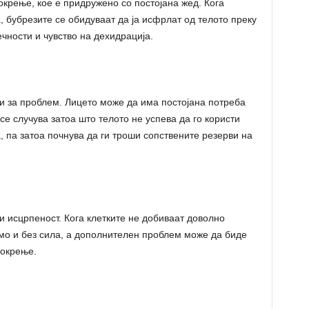
окрење, кое е придружено со постојана жед. Кога
, бубрезите се обидуваат да ја исфрлат од телото преку
чности и чувство на дехидрација.
и за проблем. Лицето може да има постојана потреба
 се случува затоа што телото не успева да го користи
а, па затоа почнува да ги троши сопствените резерви на
и исцрпеност. Кога клетките не добиваат доволно
ромо и без сила, а дополнителен проблем може да биде
мокрење.