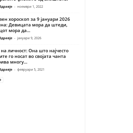
Здравје
-
ноември 1, 2022
ен хороскоп за 9 јануари 2026
ина: Девицата мора да штеди,
цот мора да...
Здравје
-
јануари 9, 2026
 на личност: Она што најчесто
те го носат во својата чанта
ива многу...
Здравје
-
февруари 5, 2021