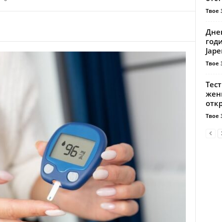
Твое 
Днев
год
Јаре
Твое 
Тест
жени
откр
Твое 