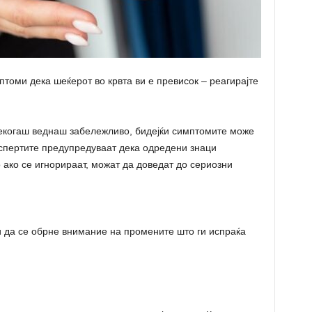
томи дека шеќерот во крвта ви е превисок – реагирајте
секогаш веднаш забележливо, бидејќи симптомите може
Експертите предупредуваат дека одредени знаци
 ако се игнорираат, можат да доведат до сериозни
и да се обрне внимание на промените што ги испраќа