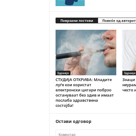
Поврзани постови
Повеќе од авторот
Здравје
Здравје
СТУДИЈА ОТКРИВА: Младите
Знаци 
луѓе кои користат
неурам
електронски цигари побрзо
често 
остануваат без здив и имаат
послаба здравствена
состојба!
Остави одговор