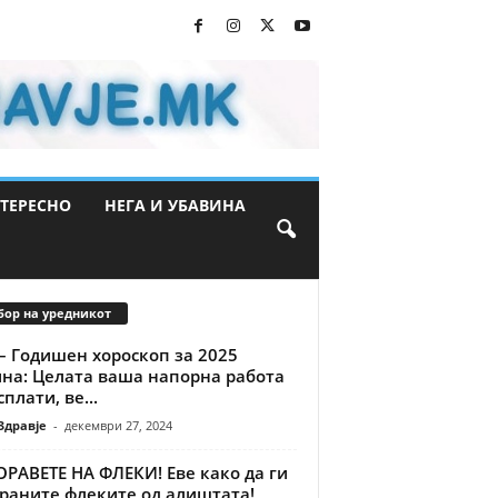
ТЕРЕСНО
НЕГА И УБАВИНА
бор на уредникот
– Годишен хороскоп за 2025
ина: Целата ваша напорна работа
сплати, ве...
Здравје
-
декември 27, 2024
РАВЕТЕ НА ФЛЕКИ! Еве како да ги
траните флеките од алиштата!