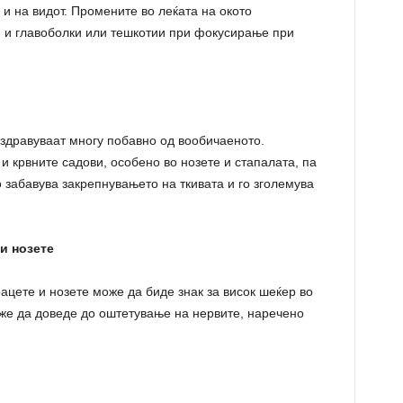
 и на видот. Промените во леќата на окото
и и главоболки или тешкотии при фокусирање при
заздравуваат многу побавно од вообичаеното.
и крвните садови, особено во нозете и стапалата, па
о забавува закрепнувањето на ткивата и го зголемува
и нозете
ацете и нозете може да биде знак за висок шеќер во
оже да доведе до оштетување на нервите, наречено