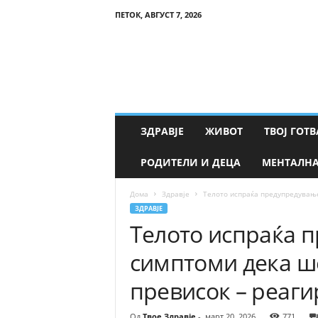
ПЕТОК, АВГУСТ 7, 2026
Т
в
о
е
З
д
р
ЗДРАВЈЕ
ЖИВОТ
ТВОЈ ГОТВ
а
в
РОДИТЕЛИ И ДЕЦА
МЕНТАЛНА
ј
е
Дома
Здравје
Телото испраќа предупредување:
ЗДРАВЈЕ
Телото испраќа 
симптоми дека ше
превисок – реаги
Од
Твое Здравје
-
март 20, 2026
771