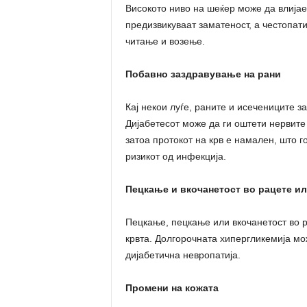
Високото ниво на шеќер може да влијае
предизвикуваат заматеност, а честопат
читање и возење.
Побавно заздравување на рани
Кај некои луѓе, раните и исечениците 
Дијабетесот може да ги оштети нервите 
затоа протокот на крв е намален, што г
ризикот од инфекција.
Пецкање и вкочанетост во рацете ил
Пецкање, пецкање или вкочанетост во р
крвта. Долгорочната хипергликемија м
дијабетична невропатија.
Промени на кожата