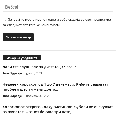
Зачувај го моето име, е-пошта и веб-локација во овој прелистувач
за следниот пат кога ќе коментирам.
Избор на уредникот
Дали сте слушнале за диетата „3 часа“?
Твое Здравје
-
јуни 5, 2021
Неделен хороскоп од 1 до 7 декември: Рибите решаваат
проблем што ги мачи долго...
Твое Здравје
-
ноември 30, 2025
Хороскопот открива колку вистински љубови ве очекуваат
во животот: Овенот ќе сака три пати,...