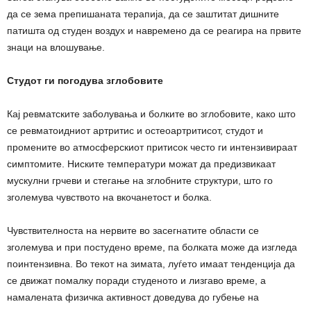
да се зема препишаната терапија, да се заштитат дишните
патишта од студен воздух и навремено да се реагира на првите
знаци на влошување.
Студот ги погодува зглобовите
Кај ревматските заболувања и болките во зглобовите, како што
се ревматоидниот артритис и остеоартритисот, студот и
промените во атмосферскиот притисок често ги интензивираат
симптомите. Ниските температури можат да предизвикаат
мускулни грчеви и стегање на зглобните структури, што го
зголемува чувството на вкочанетост и болка.
Чувствителноста на нервите во засегнатите области се
зголемува и при постудено време, па болката може да изгледа
поинтензивна. Во текот на зимата, луѓето имаат тенденција да
се движат помалку поради студеното и лизгаво време, а
намалената физичка активност доведува до губење на