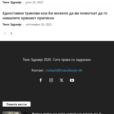
Твое Здравје
-
јуни 20, 2025
Едноставни трикови кои би можеле да ви помогнат да го
намалите крвниот притисок
Твое Здравје
-
септември 26, 2022
Твое Здравје 2020. Сите права се задржани.
Контакт:
contact@tvoezdravje.mk
Повеќе вести
Летна пита на која никој не може да ѝ