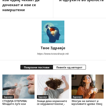
дочекаат и кои се
намрштени
Твое Здравје
https://www.tvoezdravje.mk
Поврзани постови
Повеќе од авторот
Здравје
Здравје
Здравје
СТУДИЈА ОТКРИВА:
Знаци дека хормоните
Збогум на запекот и
Младите луѓе кои
се неурамнотежени –
мрзливите црева: Овој