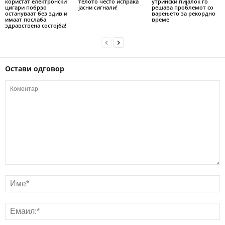
користат електронски
телото често испраќа
утрински пијалок го
цигари побрзо
јасни сигнали!
решава проблемот со
остануваат без здив и
варењето за рекордно
имаат послаба
време
здравствена состојба!
Остави одговор