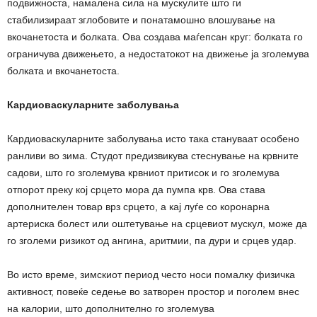
подвижноста, намалена сила на мускулите што ги
стабилизираат зглобовите и понатамошно влошување на
вкочанетоста и болката. Ова создава маѓепсан круг: болката го
ограничува движењето, а недостатокот на движење ја зголемува
болката и вкочанетоста.
Кардиоваскуларните заболувања
Кардиоваскуларните заболувања исто така стануваат особено
ранливи во зима. Студот предизвикува стеснување на крвните
садови, што го зголемува крвниот притисок и го зголемува
отпорот преку кој срцето мора да пумпа крв. Ова става
дополнителен товар врз срцето, а кај луѓе со коронарна
артериска болест или оштетување на срцевиот мускул, може да
го зголеми ризикот од ангина, аритмии, па дури и срцев удар.
Во исто време, зимскиот период често носи помалку физичка
активност, повеќе седење во затворен простор и поголем внес
на калории, што дополнително го зголемува