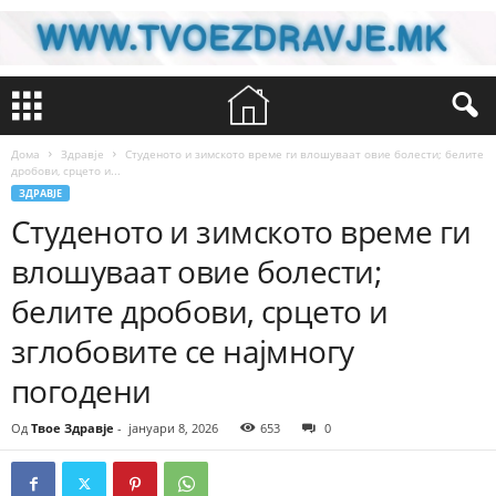
Дома
Здравје
Студеното и зимското време ги влошуваат овие болести; белите
дробови, срцето и...
ЗДРАВЈЕ
Студеното и зимското време ги
влошуваат овие болести;
белите дробови, срцето и
зглобовите се најмногу
погодени
Од
Твое Здравје
-
јануари 8, 2026
653
0