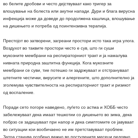
во белите дробови и често дејствуваат како тригер за
влошување на болеста или акутни напади. Дури и блага вирусна
инфекција може да доведе до продолжена кашлица, влошување
на дишењето и потреба од поинтензивна терапија.
Престојот во затворени, загреани простори исто така игра улога.
Воздухот во таквите простори често е сув, што ги суши
мукозните мембрани на респираторниот тракт и ја намалува
нивната природна заштитна функција. Кога мукозните
мембрани се суви, тие потешко ги задржуваат и отстрануваат
штетните честички, вирусите и алергените, што дополнително ја
зголемува чувствителноста на респираторниот тракт и ризикот
од воспаление.
Поради сето погоре наведено, луѓето со астма и ХОББ често
забележуваат дека имаат тешкотии со дишењето во зима, дека
побрзо се задишуваат при напор и дека симптомите се јавуваат
во ситуации кои вообичаено не им претставуваат проблем.
Затоа станува особено важно во постудените месеци редовно