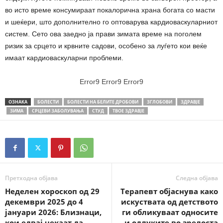
во исто време консумираат покалорична храна богата со масти
и шеќери, што дополнително го оптоварува кардиоваскуларниот
систем. Сето ова заедно ја прави зимата време на поголем
ризик за срцето и крвните садови, особено за луѓето кои веќе
имаат кардиоваскуларни проблеми.
Error9
Error9
Error9
ОЗНАКА
БОЛЕСТИ
БОЛЕСТИ НА БЕЛИТЕ ДРОБОВИ
ЗГЛОБОВИ
ЗДРАВЈЕ
ЗИМА
СРЦЕВИ ЗАБОЛУВАЊА
СТУД
ТВОЕ ЗДРАВЈЕ
Претходна објава
Следна објава
Неделен хороскоп од 29
Терапевт објаснува како
декември 2025 до 4
искуствата од детството
јануари 2026: Близнаци,
ги обликуваат односите
кои едвај чекаат да
и одлуките во зрелоста