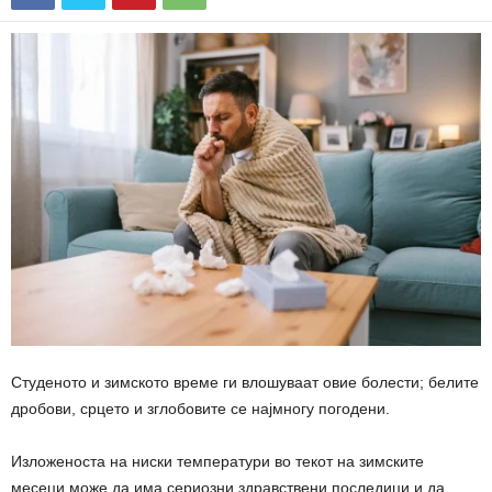
Студеното и зимското време ги влошуваат овие болести; белите
дробови, срцето и зглобовите се најмногу погодени.
Изложеноста на ниски температури во текот на зимските
месеци може да има сериозни здравствени последици и да