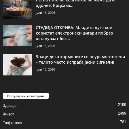
одолее: Крцкава...
јули 16, 2026
СТУДИЈА ОТКРИВА: Младите луѓе кои
користат електронски цигари побрзо
остануваат без...
јули 16, 2026
Знаци дека хормоните се неурамнотежени
– телото често испраќа јасни сигнали!
јули 16, 2026
Популарни категории
2199
Здравје
1499
Живот
781
Твој готвач