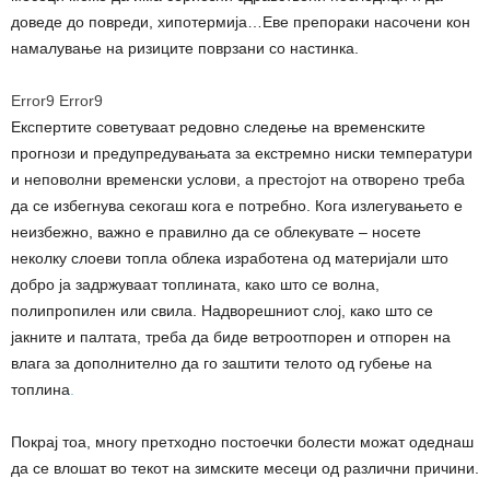
доведе до повреди, хипотермија…Еве препораки насочени кон
намалување на ризиците поврзани со настинка.
Error9
Error9
Експертите советуваат редовно следење на временските
прогнози и предупредувањата за екстремно ниски температури
и неповолни временски услови, а престојот на отворено треба
да се избегнува секогаш кога е потребно. Кога излегувањето е
неизбежно, важно е правилно да се облекувате – носете
неколку слоеви топла облека изработена од материјали што
добро ја задржуваат топлината, како што се волна,
полипропилен или свила. Надворешниот слој, како што се
јакните и палтата, треба да биде ветроотпорен и отпорен на
влага за дополнително да го заштити телото од губење на
топлина
.
Покрај тоа, многу претходно постоечки болести можат одеднаш
да се влошат во текот на зимските месеци од различни причини.