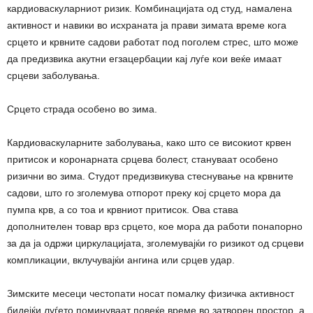
кардиоваскуларниот ризик. Комбинацијата од студ, намалена
активност и навики во исхраната ја прави зимата време кога
срцето и крвните садови работат под поголем стрес, што може
да предизвика акутни егзацербации кај луѓе кои веќе имаат
срцеви заболувања.
Срцето страда особено во зима.
Кардиоваскуларните заболувања, како што се високиот крвен
притисок и коронарната срцева болест, стануваат особено
ризични во зима. Студот предизвикува стеснување на крвните
садови, што го зголемува отпорот преку кој срцето мора да
пумпа крв, а со тоа и крвниот притисок. Ова става
дополнителен товар врз срцето, кое мора да работи понапорно
за да ја одржи циркулацијата, зголемувајќи го ризикот од срцеви
компликации, вклучувајќи ангина или срцев удар.
Зимските месеци честопати носат помалку физичка активност
бидејќи луѓето поминуваат повеќе време во затворен простор, а