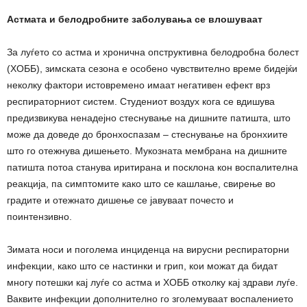
Астмата и белодробните заболувања се влошуваат
За луѓето со астма и хронична опструктивна белодробна болест
(ХОББ), зимската сезона е особено чувствително време бидејќи
неколку фактори истовремено имаат негативен ефект врз
респираторниот систем. Студениот воздух кога се вдишува
предизвикува ненадејно стеснување на дишните патишта, што
може да доведе до бронхоспазам – стеснување на бронхиите
што го отежнува дишењето. Мукозната мембрана на дишните
патишта потоа станува иритирана и посклона кон воспалителна
реакција, па симптомите како што се кашлање, свирење во
градите и отежнато дишење се јавуваат почесто и
поинтензивно.
Зимата носи и поголема инциденца на вирусни респираторни
инфекции, како што се настинки и грип, кои можат да бидат
многу потешки кај луѓе со астма и ХОББ отколку кај здрави луѓе.
Ваквите инфекции дополнително го зголемуваат воспалението