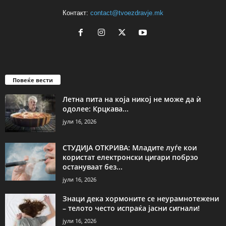
Контакт:
contact@tvoezdravje.mk
Повеќе вести
Летна пита на која никој не може да ѝ
одолее: Крцкава...
јули 16, 2026
СТУДИЈА ОТКРИВА: Младите луѓе кои
користат електронски цигари побрзо
остануваат без...
јули 16, 2026
Знаци дека хормоните се неурамнотежени
– телото често испраќа јасни сигнали!
јули 16, 2026