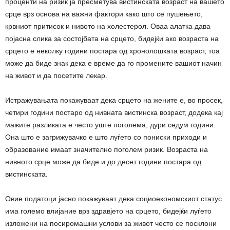
проценти на ризик ја пресметува вистинската возраст на вашето
срце врз основа на важни фактори како што се пушењето,
крвниот притисок и нивото на холестерол. Оваа алатка дава
појасна слика за состојбата на срцето, бидејќи ако возраста на
срцето е неколку години постара од хронолошката возраст, тоа
може да биде знак дека е време да го промените вашиот начин
на живот и да посетите лекар.
Истражувањата покажуваат дека срцето на жените е, во просек,
четири години постаро од нивната вистинска возраст, додека кај
мажите разликата е често уште поголема, дури седум години.
Она што е загрижувачко е што луѓето со пониски приходи и
образование имаат значително поголем ризик. Возраста на
нивното срце може да биде и до десет години постара од
вистинската.
Овие податоци јасно покажуваат дека социоекономскиот статус
има големо влијание врз здравјето на срцето, бидејќи луѓето
изложени на посиромашни услови за живот често се посклони