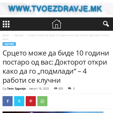
Дома
Здравје
Срцето може да биде 10 години постаро од вас: Докторот откри
како...
ЗДРАВЈЕ
Срцето може да биде 10 години
постаро од вас: Докторот откри
како да го „подмлади“ – 4
работи се клучни
Од
Твое Здравје
-
август 18, 2025
835
0