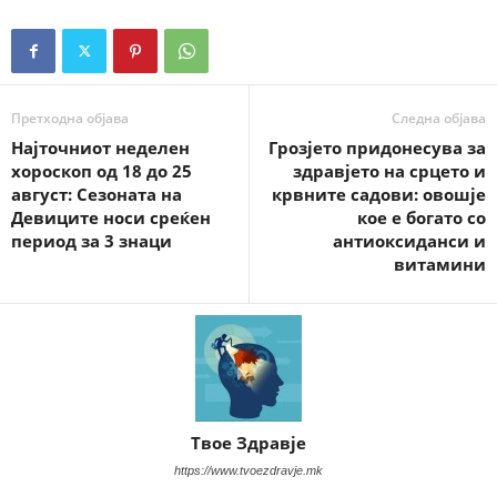
Претходна објава
Следна објава
Најточниот неделен
Грозјето придонесува за
хороскоп од 18 до 25
здравјето на срцето и
август: Сезоната на
крвните садови: овошје
Девиците носи среќен
кое е богато со
период за 3 знаци
антиоксиданси и
витамини
Твое Здравје
https://www.tvoezdravje.mk