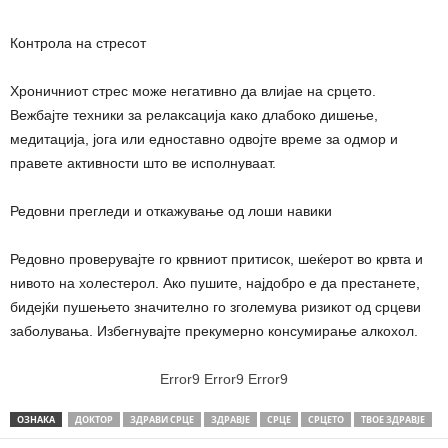
Контрола на стресот
Хроничниот стрес може негативно да влијае на срцето.
Вежбајте техники за релаксација како длабоко дишење,
медитација, јога или едноставно одвојте време за одмор и
правете активности што ве исполнуваат.
Редовни прегледи и откажување од лоши навики
Редовно проверувајте го крвниот притисок, шеќерот во крвта и
нивото на холестерол. Ако пушите, најдобро е да престанете,
бидејќи пушењето значително го зголемува ризикот од срцеви
заболувања. Избегнувајте прекумерно консумирање алкохол.
Error9
Error9
Error9
ОЗНАКА
ДОКТОР
ЗДРАВИ СРЦЕ
ЗДРАВЈЕ
СРЦЕ
СРЦЕТО
ТВОЕ ЗДРАВЈЕ