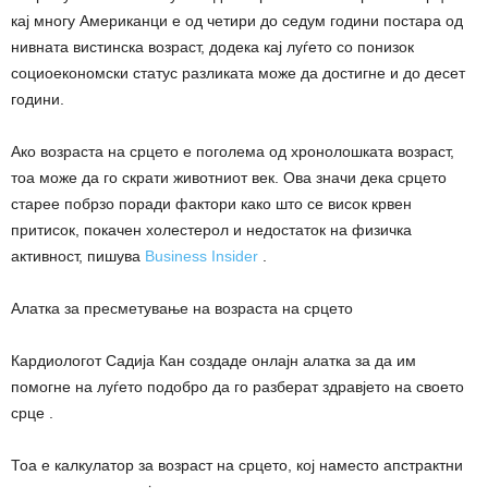
кај многу Американци е од четири до седум години постара од
нивната вистинска возраст, додека кај луѓето со понизок
социоекономски статус разликата може да достигне и до десет
години.
Ако возраста на срцето е поголема од хронолошката возраст,
тоа може да го скрати животниот век. Ова значи дека срцето
старее побрзо поради фактори како што се висок крвен
притисок, покачен холестерол и недостаток на физичка
активност, пишува
Business Insider
.
Алатка за пресметување на возраста на срцето
Кардиологот Садија Кан создаде онлајн алатка за да им
помогне на луѓето подобро да го разберат здравјето на своето
срце .
Тоа е калкулатор за возраст на срцето, кој наместо апстрактни