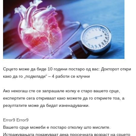
Срцето може да биде 10 години постаро од вас: Докторот откри
како да го „подмлади“ – 4 работи се клучни
Ако некогаш сте се запрашале колку е старо вашето срце,
експертите сега откриваат како можете да го откриете тоа, а
резултатите може да бидат изненадувачки.
Error9
Error9
Вашето срце можеби е постаро отколку што мислите.
Истражувањата покажуваат дека просечната возраст на срцето