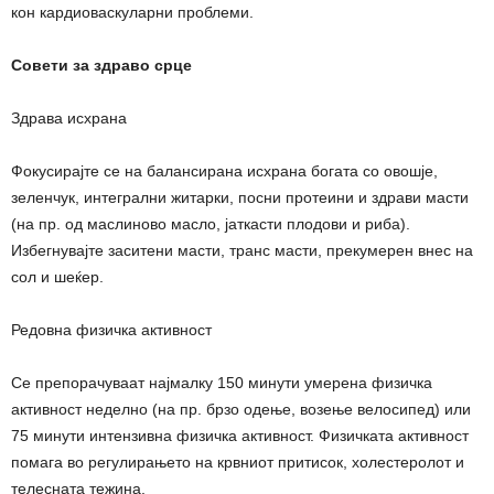
кон кардиоваскуларни проблеми.
Совети за здраво срце
Здрава исхрана
Фокусирајте се на балансирана исхрана богата со овошје,
зеленчук, интегрални житарки, посни протеини и здрави масти
(на пр. од маслиново масло, јаткасти плодови и риба).
Избегнувајте заситени масти, транс масти, прекумерен внес на
сол и шеќер.
Редовна физичка активност
Се препорачуваат најмалку 150 минути умерена физичка
активност неделно (на пр. брзо одење, возење велосипед) или
75 минути интензивна физичка активност. Физичката активност
помага во регулирањето на крвниот притисок, холестеролот и
телесната тежина.