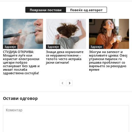
Поврзани постови
Повеќе од авторот
Здравје
Здравје
Здравје
СТУДИЈА ОТКРИВА:
Знаци дека хормоните
Збогум на запекот и
Младите луѓе кои
се неурамнотежени –
мрзливите црева: Овој
користат електронски
телото често испраќа
утрински пијалок го
цигари побрзо
јасни сигнали!
решава проблемот со
остануваат без здив и
варењето за рекордно
имаат послаба
време
здравствена состојба!
Остави одговор