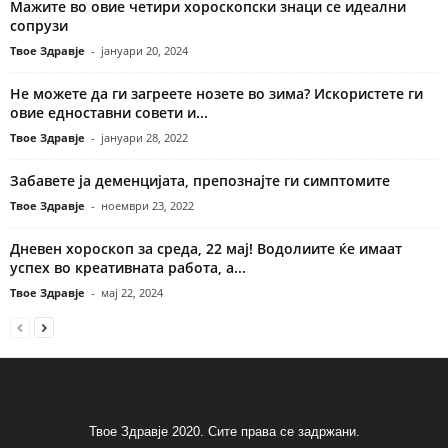
Мажите во овие четири хороскопски знаци се идеални
сопрузи
Твое Здравје
-
јануари 20, 2024
Не можете да ги загреете нозете во зима? Искористете ги
овие едноставни совети и...
Твое Здравје
-
јануари 28, 2022
Забавете ја деменцијата, препознајте ги симптомите
Твое Здравје
-
ноември 23, 2022
Дневен хороскоп за среда, 22 мај! Водолиите ќе имаат
успех во креативната работа, а...
Твое Здравје
-
мај 22, 2024
Твое Здравје 2020. Сите права се задржани.