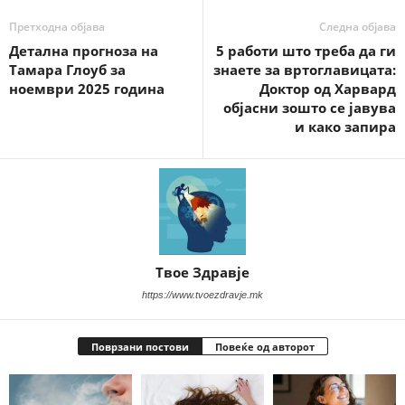
Претходна објава
Следна објава
Детална прогноза на
5 работи што треба да ги
Тамара Глоуб за
знаете за вртоглавицата:
ноември 2025 година
Доктор од Харвард
објасни зошто се јавува
и како запира
Твое Здравје
https://www.tvoezdravje.mk
Поврзани постови
Повеќе од авторот