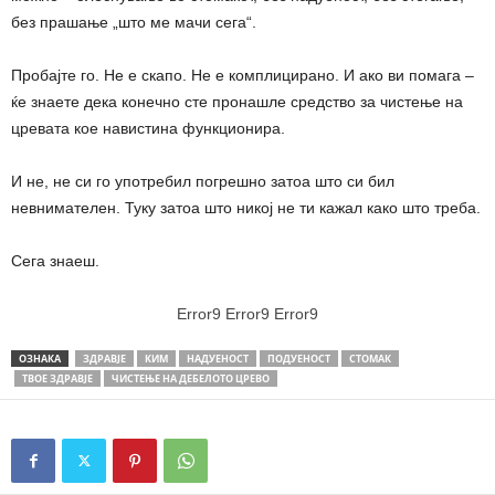
без прашање „што ме мачи сега“.
Пробајте го. Не е скапо. Не е комплицирано. И ако ви помага –
ќе знаете дека конечно сте пронашле средство за чистење на
цревата кое навистина функционира.
И не, не си го употребил погрешно затоа што си бил
невнимателен. Туку затоа што никој не ти кажал како што треба.
Сега знаеш.
Error9
Error9
Error9
ОЗНАКА
ЗДРАВЈЕ
КИМ
НАДУЕНОСТ
ПОДУЕНОСТ
СТОМАК
ТВОЕ ЗДРАВЈЕ
ЧИСТЕЊЕ НА ДЕБЕЛОТО ЦРЕВО