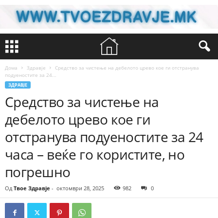
Дома
Здравје
Средство за чистење на дебелото црево кое ги отстранува
подуеностите за 24...
ЗДРАВЈЕ
Средство за чистење на
дебелото црево кое ги
отстранува подуеностите за 24
часа – веќе го користите, но
погрешно
Од
Твое Здравје
-
октомври 28, 2025
982
0