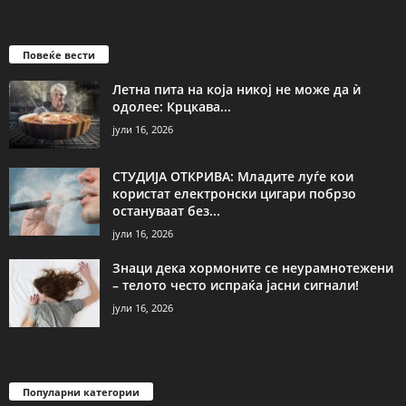
Повеќе вести
Летна пита на која никој не може да ѝ
одолее: Крцкава...
јули 16, 2026
СТУДИЈА ОТКРИВА: Младите луѓе кои
користат електронски цигари побрзо
остануваат без...
јули 16, 2026
Знаци дека хормоните се неурамнотежени
– телото често испраќа јасни сигнали!
јули 16, 2026
Популарни категории