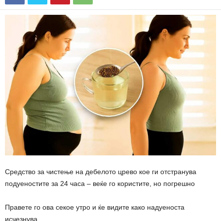
Средство за чистење на дебелото црево кое ги отстранува
подуеностите за 24 часа – веќе го користите, но погрешно
Правете го ова секое утро и ќе видите како надуеноста
исчезнува