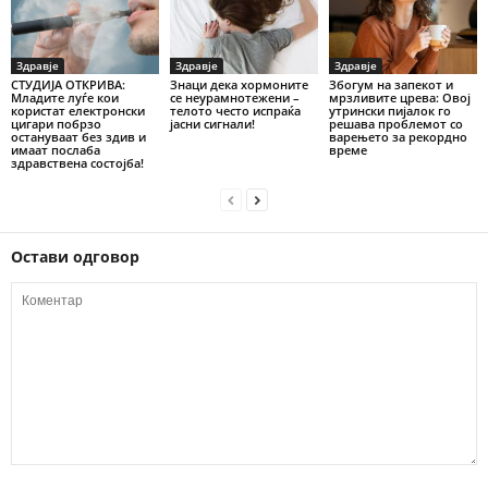
Здравје
Здравје
Здравје
СТУДИЈА ОТКРИВА:
Знаци дека хормоните
Збогум на запекот и
Младите луѓе кои
се неурамнотежени –
мрзливите црева: Овој
користат електронски
телото често испраќа
утрински пијалок го
цигари побрзо
јасни сигнали!
решава проблемот со
остануваат без здив и
варењето за рекордно
имаат послаба
време
здравствена состојба!
Остави одговор