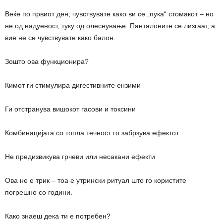
Веќе по првиот ден, чувствувате како ви се „пука“ стомакот – но
не од надуеност, туку од олеснување. Панталоните се лизгаат, а
вие не се чувствувате како балон.
Зошто ова функционира?
Кимот ги стимулира дигестивните ензими
Ги отстранува вишокот гасови и токсини
Комбинацијата со топла течност го забрзува ефектот
Не предизвикува грчеви или несакани ефекти
Ова не е трик – тоа е утрински ритуал што го користите
погрешно со години.
Како знаеш дека ти е потребен?