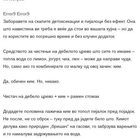
Error9
Error9
Заборавете на скапите детоксикации и пијалоци без ефект. Она
што навистина ви треба е веќе да стои во вашата кујна – но да
го користите во погрешно време и без клучен додаток
.
Средството за чистење на дебелото црево што сите го имаме –
топла вода со лимон, јогурт, чиа, лен – може да направи чуда.
Но, само ако го комбинирате со малку од овој зачин: ким.
Да, обичен ким. Но, никако.
Чистач на дебело црево + ким = рамен стомак
Додадете половина лажичка ким во топол пијалок пред појадок.
Не после, не со оброк – туку пред да јадете било што. Кимот
делува како природен „бришач“ на гасови, го забрзува варењето
и го намалува задржувањето на вода.