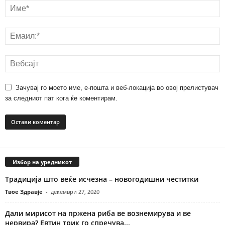
Зачувај го моето име, е-пошта и веб-локација во овој прелистувач
за следниот пат кога ќе коментирам.
Избор на уредникот
Традиција што веќе исчезна – новогодишни честитки
Твое Здравје
-
декември 27, 2020
Дали мирисот на пржена риба ве вознемирува и ве
нервира? Евтин трик го спречува...