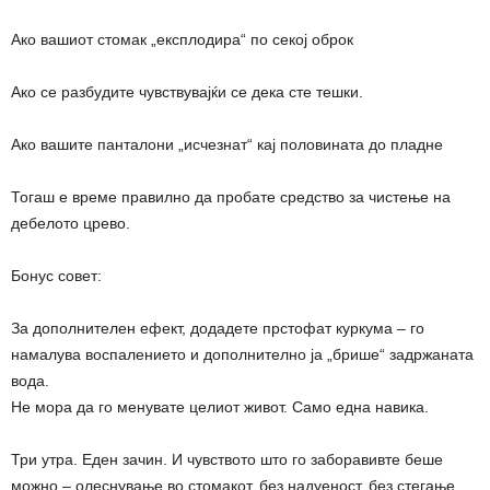
Ако вашиот стомак „експлодира“ по секој оброк
Ако се разбудите чувствувајќи се дека сте тешки.
Ако вашите панталони „исчезнат“ кај половината до пладне
Тогаш е време правилно да пробате средство за чистење на
дебелото црево.
Бонус совет:
За дополнителен ефект, додадете прстофат куркума – го
намалува воспалението и дополнително ја „брише“ задржаната
вода.
Не мора да го менувате целиот живот. Само една навика.
Три утра. Еден зачин. И чувството што го заборавивте беше
можно – олеснување во стомакот, без надуеност, без стегање,