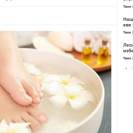
Твое 
Наш
еве
Твое 
Лес
изб
Твое 