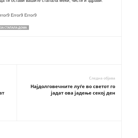
да ги остави вашите стапала меки, чисти и здрави.
rror9
Error9
Error9
 ЗА СТАПАЛА ДОМА
Следна објава
Најдолговечните луѓе во светот го
ат
јадат ова јадење секој ден