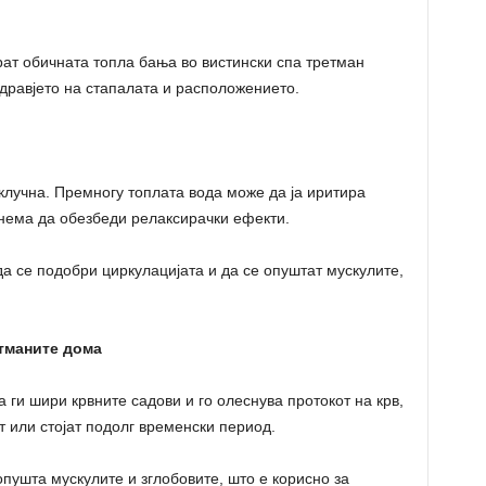
рат обичната топла бања во вистински спа третман
дравјето на стапалата и расположението.
лучна. Премногу топлата вода може да ја иритира
 нема да обезбеди релаксирачки ефекти.
да се подобри циркулацијата и да се опуштат мускулите,
тманите дома
 ги шири крвните садови и го олеснува протокот на крв,
т или стојат подолг временски период.
опушта мускулите и зглобовите, што е корисно за