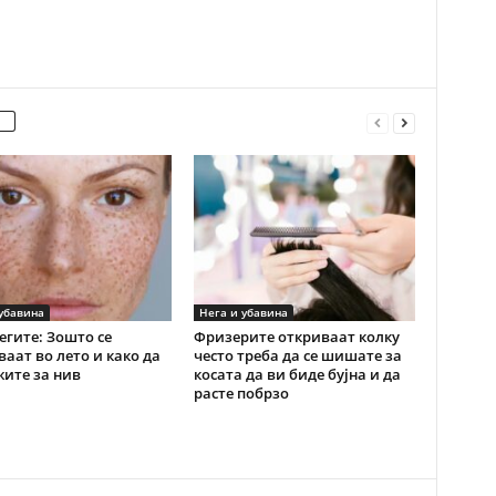
убавина
Нега и убавина
пегите: Зошто се
Фризерите откриваат колку
ваат во лето и како да
често треба да се шишате за
жите за нив
косата да ви биде бујна и да
расте побрзо