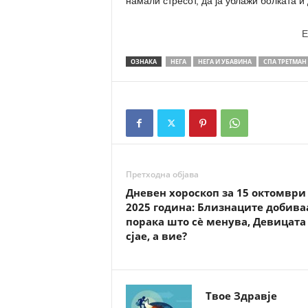
намали стресот, да ја ублажи болката и 
E
ОЗНАКА
НЕГА
НЕГА И УБАВИНА
СПА ТРЕТМАН
Претходна објава
Дневен хороскоп за 15 октомври
2025 година: Близнаците добива
порака што сè менува, Девицата
сјае, а вие?
Твое Здравје