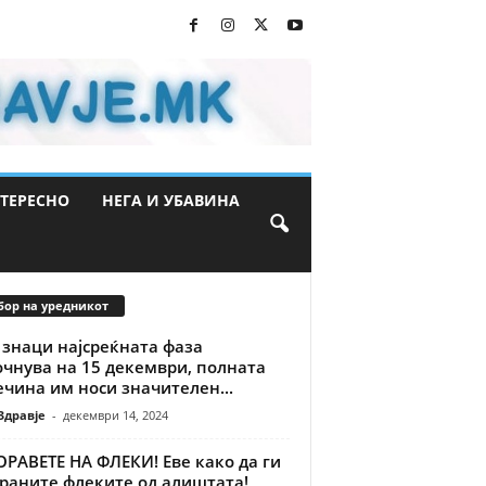
ТЕРЕСНО
НЕГА И УБАВИНА
бор на уредникот
 знаци најсреќната фаза
очнува на 15 декември, полната
чина им носи значителен...
Здравје
-
декември 14, 2024
РАВЕТЕ НА ФЛЕКИ! Еве како да ги
траните флеките од алиштата!