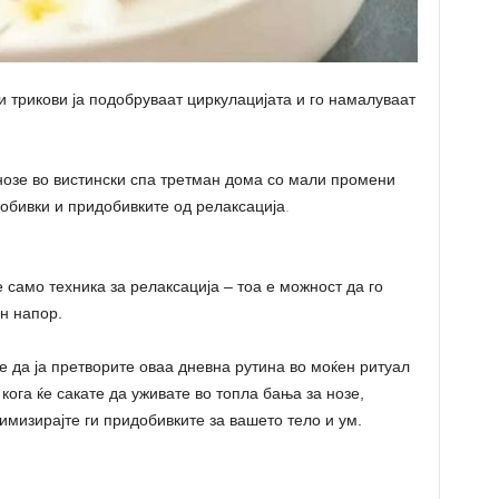
и трикови ја подобруваат циркулацијата и го намалуваат
нозе во вистински спа третман дома со мали промени
обивки и придобивките од релаксација
.
 само техника за релаксација – тоа е можност да го
н напор.
 да ја претворите оваа дневна рутина во моќен ритуал
кога ќе сакате да уживате во топла бања за нозе,
имизирајте ги придобивките за вашето тело и ум.