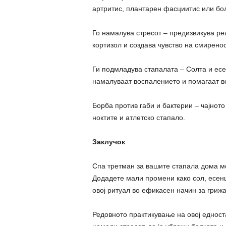
артритис, плантарен фасциитис или бол
Го намалува стресот – предизвикува ре
кортизол и создава чувство на смиренос
Ги подмладува стапалата – Солта и есе
намалуваат воспалението и помагаат в
Борба против габи и бактерии – чајнот
ноктите и атлетско стапало.
Заклучок
Спа третман за вашите стапала дома мо
Додадете мали промени како сол, есенц
овој ритуал во ефикасен начин за грижа
Редовното практикување на овој едност