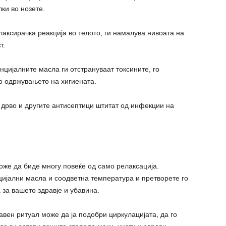
ки во нозете.
лаксирачка реакција во телото, ги намалува нивоата на
т.
нцијалните масла ги отстрануваат токсините, го
о одржувањето на хигиената.
о дрво и другите антисептици штитат од инфекции на
же да биде многу повеќе од само релаксација.
ијални масла и соодветна температура и претворете го
 за вашето здравје и убавина.
авен ритуал може да ја подобри циркулацијата, да го