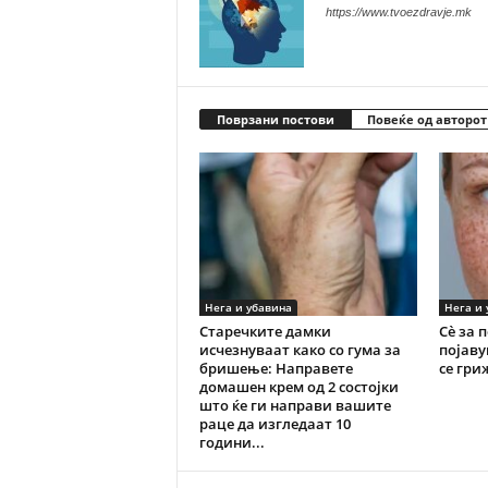
https://www.tvoezdravje.mk
Поврзани постови
Повеќе од авторот
Нега и убавина
Нега и 
Старечките дамки
Сè за 
исчезнуваат како со гума за
појаву
бришење: Направете
се гри
домашен крем од 2 состојки
што ќе ги направи вашите
раце да изгледаат 10
години...