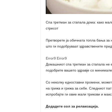
Спа третман за стапала дома: како мал
стресот
Претворете ја обичната топла бања за 
што ги подобруваат здравствените прид
Error9
Error9
Домашниот спа третман за стапала не е
подобрите вашето здравје со минимале
Со неколку едноставни промени, можете
на грижа и грижа за себе. Следниот пат 
испробајте ги овие мали трикови и макс
Додадете сол за релаксација.