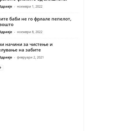
Здравје
-
ноември 1, 2022
ите баби не го фрлале пепелот,
 зошто
Здравје
-
ноември 8, 2022
ни начини за чистење и
елување на забите
Здравје
-
февруари 2, 2021