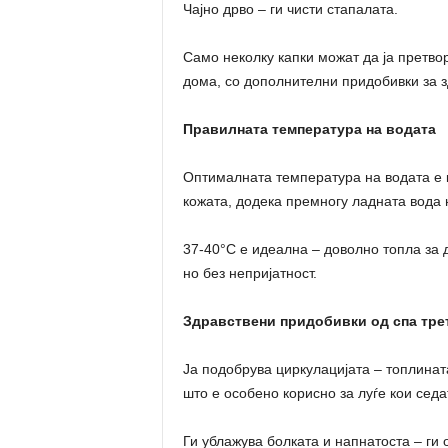
Чајно дрво – ги чисти стапалата.
Само неколку капки можат да ја претво
дома, со дополнителни придобивки за з
Правилната температура на водата
Оптималната температура на водата е к
кожата, додека премногу ладната вода
37-40°C е идеална – доволно топла за 
но без непријатност.
Здравствени придобивки од спа тре
Ја подобрува циркулацијата – топлината
што е особено корисно за луѓе кои седа
Ги ублажува болката и напнатоста – ги 