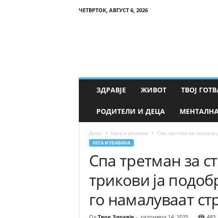
ЧЕТВРТОК, АВГУСТ 6, 2026
Т
в
о
е
З
д
р
ЗДРАВЈЕ
ЖИВОТ
ТВОЈ ГОТВ
а
в
РОДИТЕЛИ И ДЕЦА
МЕНТАЛНА
ј
е
Дома
Нега и убавина
Спа третман за стапала д
НЕГА И УБАВИНА
Спа третман за с
трикови ја подоб
го намалуваат ст
Од
Твое Здравје
-
октомври 14, 2025
483