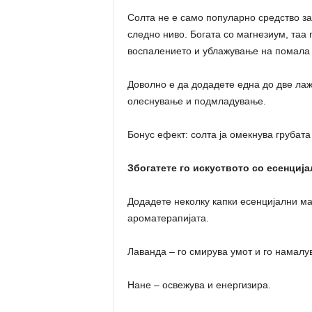
Солта не е само популарно средство за
следно ниво. Богата со магнезиум, таа
воспалението и ублажување на помала 
Доволно е да додадете една до две лаж
олеснување и подмладување.
Бонус ефект: солта ја омекнува грубата
Збогатете го искуството со есенциј
Додадете неколку капки есенцијални ма
ароматерапијата.
Лаванда – го смирува умот и го намалув
Нане – освежува и енергизира.