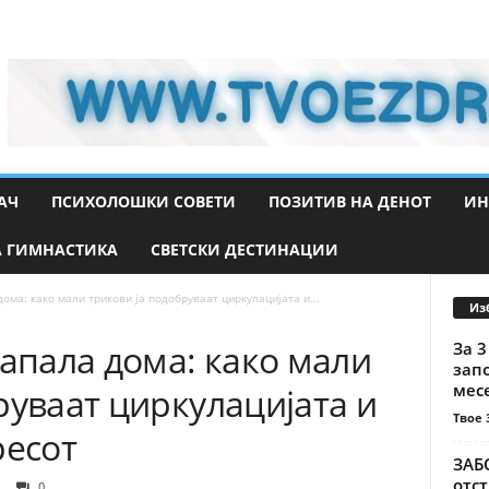
АЧ
ПСИХОЛОШКИ СОВЕТИ
ПОЗИТИВ НА ДЕНОТ
ИН
 ГИМНАСТИКА
СВЕТСКИ ДЕСТИНАЦИИ
ома: како мали трикови ја подобруваат циркулацијата и...
Из
тапала дома: како мали
За 3
зап
месе
руваат циркулацијата и
Твое 
ресот
ЗАБО
отс
0