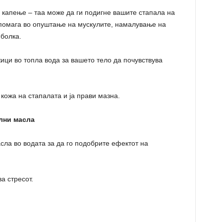
 капење – таа може да ги подигне вашите стапала на
 помага во опуштање на мускулите, намалување на
болка.
ици во топла вода за вашето тело да почувствува
 кожа на стапалата и ја прави мазна.
ални масла
сла во водата за да го подобрите ефектот на
а стресот.