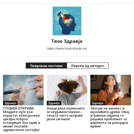
Твое Здравје
https://www.tvoezdravje.mk
Поврзани постови
Повеќе од авторот
Здравје
Здравје
Здравје
СТУДИЈА ОТКРИВА:
Знаци дека хормоните
Збогум на запекот и
Младите луѓе кои
се неурамнотежени –
мрзливите црева: Овој
користат електронски
телото често испраќа
утрински пијалок го
цигари побрзо
јасни сигнали!
решава проблемот со
остануваат без здив и
варењето за рекордно
имаат послаба
време
здравствена состојба!