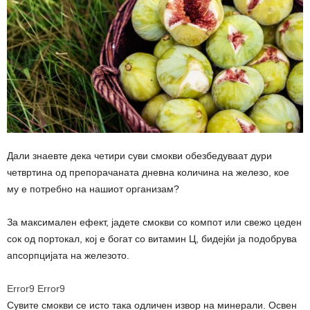
Дали знаевте дека четири суви смокви обезбедуваат дури
четвртина од препорачаната дневна количина на железо, кое
му е потребно на нашиот организам?
За максимален ефект, јадете смокви со компот или свежо цеден
сок од портокал, кој е богат со витамин Ц, бидејќи ја подобрува
апсорпцијата на железото.
Error9
Error9
Сувите смокви се исто така одличен извор на минерали. Освен