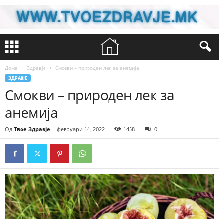
Дома
Здравје
Смокви – природен лек за анемија
ЗДРАВЈЕ
Смокви – природен лек за
анемија
Од
Твое Здравје
-
февруари 14, 2022
1458
0