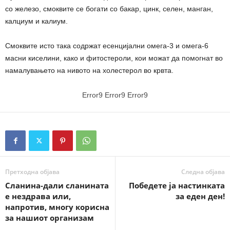
со железо, смоквите се богати со бакар, цинк, селен, манган,
калциум и калиум.
Смоквите исто така содржат есенцијални омега-3 и омега-6
масни киселини, како и фитостероли, кои можат да помогнат во
намалувањето на нивото на холестерол во крвта.
Error9
Error9
Error9
Претходна објава
Следна објава
Сланина-дали сланината
Победете ја настинката
е нездрава или,
за еден ден!
напротив, многу корисна
за нашиот организам