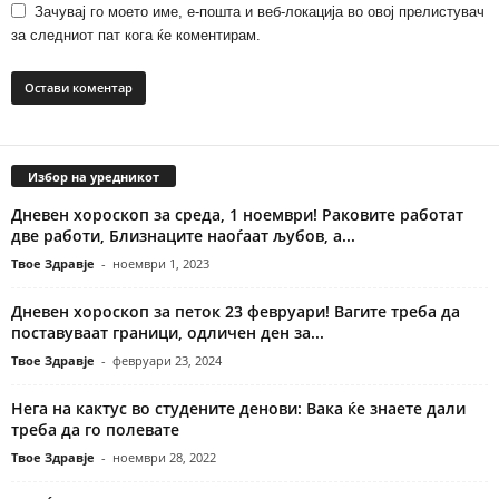
Зачувај го моето име, е-пошта и веб-локација во овој прелистувач
за следниот пат кога ќе коментирам.
Избор на уредникот
Дневен хороскоп за среда, 1 ноември! Раковите работат
две работи, Близнаците наоѓаат љубов, а...
Твое Здравје
-
ноември 1, 2023
Дневен хороскоп за петок 23 февруари! Вагите треба да
поставуваат граници, одличен ден за...
Твое Здравје
-
февруари 23, 2024
Нега на кактус во студените денови: Вака ќе знаете дали
треба да го полевате
Твое Здравје
-
ноември 28, 2022