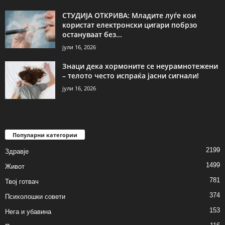
СТУДИЈА ОТКРИВА: Младите луѓе кои
користат електронски цигари побрзо
остануваат без...
јули 16, 2026
Знаци дека хормоните се неурамнотежени
– телото често испраќа јасни сигнали!
јули 16, 2026
Популарни категории
2199
Здравје
1499
Живот
781
Твој готвач
374
Психолошки совети
153
Нега и убавина