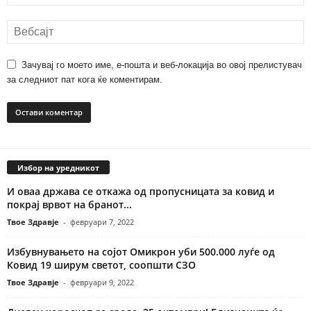
Зачувај го моето име, е-пошта и веб-локација во овој прелистувач
за следниот пат кога ќе коментирам.
Избор на уредникот
И оваа држава се откажа од пропусницата за ковид и
покрај врвот на бранот...
Твое Здравје
-
февруари 7, 2022
Избувнувањето на сојот Омикрон уби 500.000 луѓе од
Ковид 19 ширум светот, соопшти СЗО
Твое Здравје
-
февруари 9, 2022