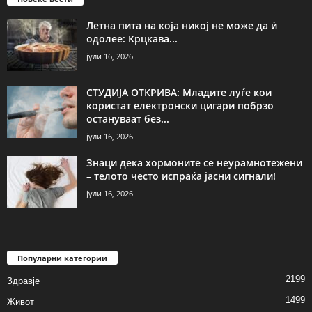
Летна пита на која никој не може да ѝ
одолее: Крцкава...
јули 16, 2026
СТУДИЈА ОТКРИВА: Младите луѓе кои
користат електронски цигари побрзо
остануваат без...
јули 16, 2026
Знаци дека хормоните се неурамнотежени
– телото често испраќа јасни сигнали!
јули 16, 2026
Популарни категории
2199
Здравје
1499
Живот