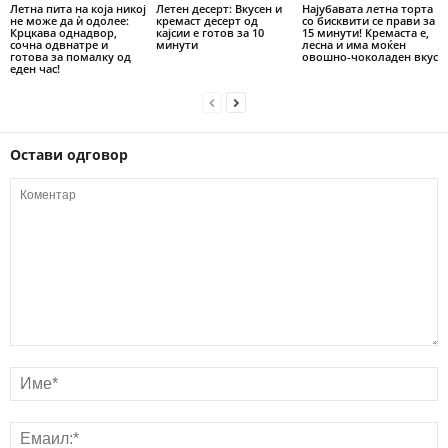
Летна пита на која никој
Летен десерт: Вкусен и
Најубавата летна торта
не може да ѝ одолее:
кремаст десерт од
со бисквити се прави за
Крцкава однадвор,
кајсии е готов за 10
15 минути! Кремаста е,
сочна одвнатре и
минути
лесна и има моќен
готова за помалку од
овошно-чоколаден вкус
еден час!
Остави одговор