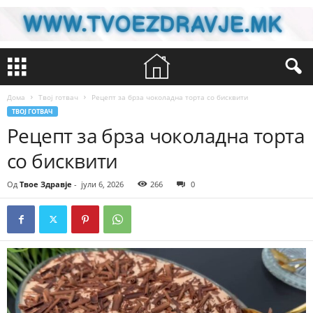
Дома
Твој готвач
Рецепт за брза чоколадна торта со бисквити
ТВОЈ ГОТВАЧ
Рецепт за брза чоколадна торта
со бисквити
Од
Твое Здравје
-
јули 6, 2026
266
0