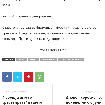
крем.
Чекор 4: Ладење и декорирање
Ставете ја тортата во фрижидер најмалку 4 часа, по можност
преку ноќ. Пред сервирање, посипете со рендано темно
чоколадо. Прочитајте и како да направите
Error9
Error9
Error9
ОЗНАКА
ДЕСЕРТ
РЕЦЕПТ
ТВОЈ ГОТВАЧ
ТОРТА СО БИСКВИТИ
Претходна објава
Следна објава
4 овошја што го
Дневен хороскоп за
„ресетираат“ вашето
понеделник, 6 јули: