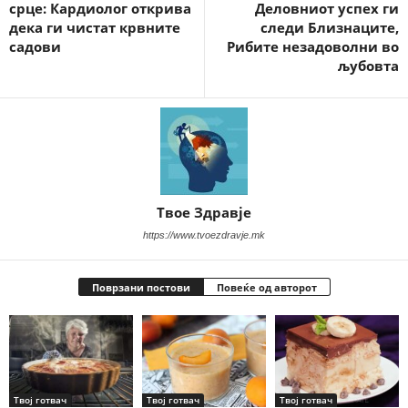
срце: Кардиолог открива
Деловниот успех ги
дека ги чистат крвните
следи Близнаците,
садови
Рибите незадоволни во
љубовта
Твое Здравје
https://www.tvoezdravje.mk
Поврзани постови
Повеќе од авторот
Твој готвач
Твој готвач
Твој готвач