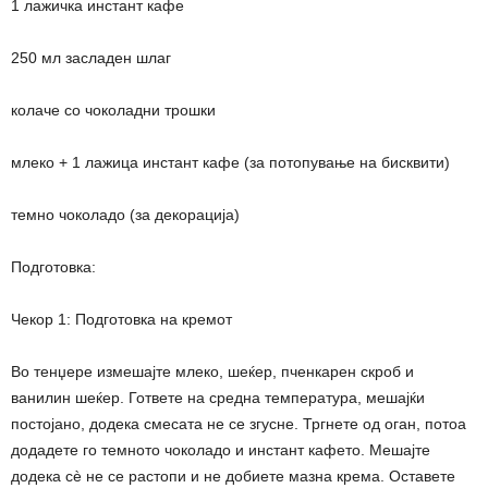
1 лажичка инстант кафе
250 мл засладен шлаг
колаче со чоколадни трошки
млеко + 1 лажица инстант кафе (за потопување на бисквити)
темно чоколадо (за декорација)
Подготовка:
Чекор 1: Подготовка на кремот
Во тенџере измешајте млеко, шеќер, пченкарен скроб и
ванилин шеќер. Гответе на средна температура, мешајќи
постојано, додека смесата не се згусне. Тргнете од оган, потоа
додадете го темното чоколадо и инстант кафето. Мешајте
додека сè не се растопи и не добиете мазна крема. Оставете