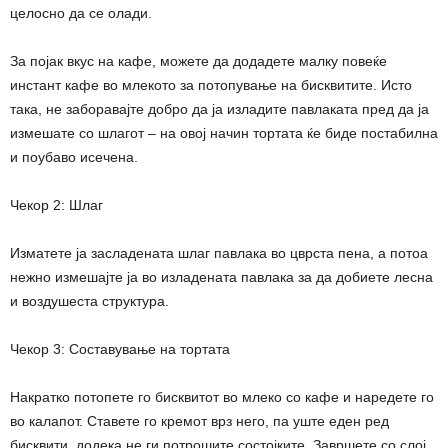
целосно да се олади.
За појак вкус на кафе, можете да додадете малку повеќе
инстант кафе во млекото за потопување на бисквитите. Исто
така, не заборавајте добро да ја изладите павлаката пред да ја
измешате со шлагот – на овој начин тортата ќе биде постабилна
и поубаво исечена.
Чекор 2: Шлаг
Изматете ја засладената шлаг павлака во цврста пена, а потоа
нежно измешајте ја во изладената павлака за да добиете лесна
и воздушеста структура.
Чекор 3: Составување на тортата
Накратко потопете го бисквитот во млеко со кафе и наредете го
во калапот. Ставете го кремот врз него, па уште еден ред
бисквити, додека не ги потрошите состојките. Завршете со слој