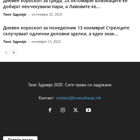
Дневен хороскоп за среда, 25 октомври! Близнаците ќе
добијат неочекувани пари, а Лавовите ќе...
Твое Здравје
-
октомври 25, 2023
Дневен хороскоп за понеделник 13 ноември! Стрелците
склучуваат одлични деловни зделки, а еден знак...
Твое Здравје
-
ноември 13, 2023
Твое Здравје 2020. Сите права се задржани.
Контакт:
contact@tvoezdravje.mk
Повеќе вести