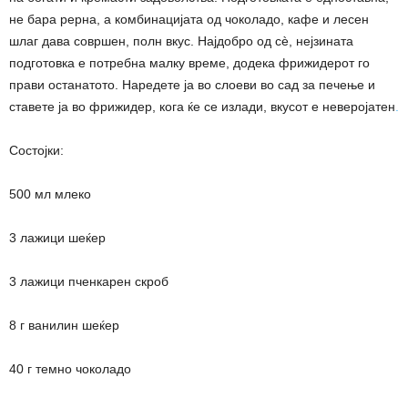
не бара рерна, а комбинацијата од чоколадо, кафе и лесен
шлаг дава совршен, полн вкус. Најдобро од сè, нејзината
подготовка е потребна малку време, додека фрижидерот го
прави останатото. Наредете ја во слоеви во сад за печење и
ставете ја во фрижидер, кога ќе се излади, вкусот е неверојатен
.
Состојки:
500 мл млеко
3 лажици шеќер
3 лажици пченкарен скроб
8 г ванилин шеќер
40 г темно чоколадо