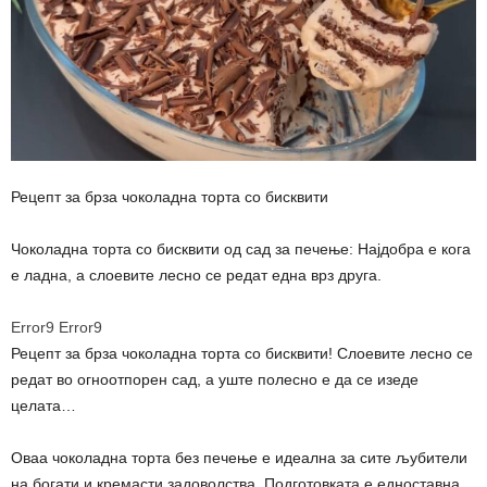
Рецепт за брза чоколадна торта со бисквити
Чоколадна торта со бисквити од сад за печење: Најдобра е кога
е ладна, а слоевите лесно се редат една врз друга.
Error9
Error9
Рецепт за брза чоколадна торта со бисквити! Слоевите лесно се
редат во огноотпорен сад, а уште полесно е да се изеде
целата…
Оваа чоколадна торта без печење е идеална за сите љубители
на богати и кремасти задоволства. Подготовката е едноставна,