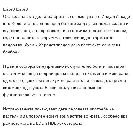
Error9
Error9
Ова колаче има долга историја: се споменува во „Илијада“, каде
што Хелените го јаделе пред битките за да ја зголемат силата и
издржливоста, а го среќаваме и во античките египетски записи,
каде што жените го користеле како природна хормонска
поддршка. Дури и Херодот тврдел дека пастелите се и лек и
бонбони.
И двете состојки се нутритивно исклучително богати, па затоа
оваа комбинација содржи цел спектар на витамини и минерали,
од железо, цинк и магнезиум до растителни влакна, калциум и
витамини од групата Б, кои се клучни за нормално
функционирање на телото.
Истражувањата покажуваат дека редовната употреба на
пастели има поволен ефект врз мастите во крвта , особено врз
рамнотежата на LDL и HDL холестеролот.