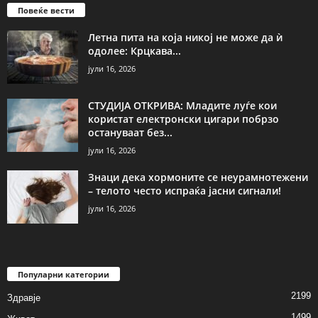
Повеќе вести
Летна пита на која никој не може да ѝ
одолее: Крцкава...
јули 16, 2026
СТУДИЈА ОТКРИВА: Младите луѓе кои
користат електронски цигари побрзо
остануваат без...
јули 16, 2026
Знаци дека хормоните се неурамнотежени
– телото често испраќа јасни сигнали!
јули 16, 2026
Популарни категории
2199
Здравје
1499