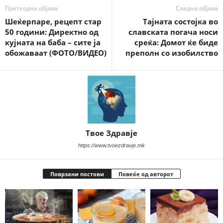
Претходна објава
Следна објава
Шеќерпаре, рецепт стар
Тајната состојка во
50 години: Директно од
славската погача носи
кујната на баба – сите ја
среќа: Домот ќе биде
обожаваат (ФОТО/ВИДЕО)
преполн со изобилство
Твое Здравје
https://www.tvoezdravje.mk
Поврзани постови
Повеќе од авторот