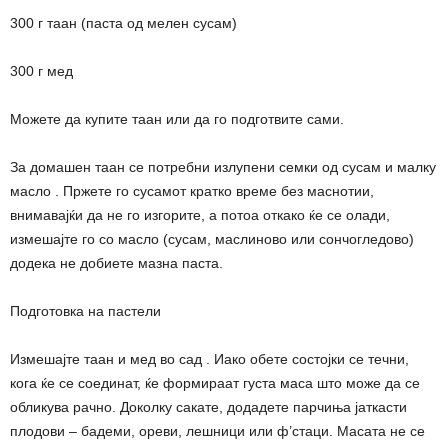
300 г таан (паста од мелен сусам)
300 г мед
Можете да купите таан или да го подготвите сами.
За домашен таан се потребни излупени семки од сусам и малку
масло . Пржете го сусамот кратко време без маснотии,
внимавајќи да не го изгорите, а потоа откако ќе се олади,
измешајте го со масло (сусам, маслиново или сончогледово)
додека не добиете мазна паста.
Подготовка на пастели
Измешајте таан и мед во сад . Иако обете состојки се течни,
кога ќе се соединат, ќе формираат густа маса што може да се
обликува рачно. Доколку сакате, додадете парчиња јаткасти
плодови – бадеми, ореви, лешници или ф’стаци. Масата не се