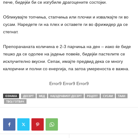
пече, бидејќи би се изгубиле драгоцените состојки.
Обликувајте топчиња, стапчиња или плочки и извалкајте ги во
сусам. Наредете ги на плех и оставете ги во фрижидер да се
стегнат.
Препорачаната количина е 2-3 парчиња на ден – иако ќе биде
тешко да се одолее на јадење повеќе, бидејќи пастелите се
исклучително вкусни. Сепак, имајте предвид дека се многу
калорични и полни со енергија, па затоа умереноста е важна.
Error9
Error9
Error9
ОЗНАКА
ДЕСЕРТ
МЕД
НАЈЗДРАВИОТ ДЕСЕРТ
РЕЦЕПТ
СУСАМ
ТААН
ТВОЈ ГОТВАЧ