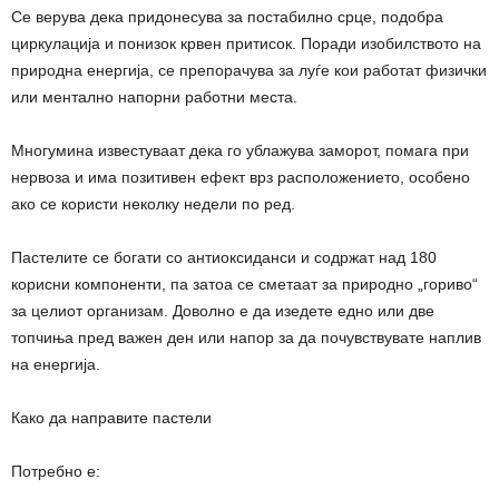
Се верува дека придонесува за постабилно срце, подобра
циркулација и понизок крвен притисок. Поради изобилството на
природна енергија, се препорачува за луѓе кои работат физички
или ментално напорни работни места.
Многумина известуваат дека го ублажува заморот, помага при
нервоза и има позитивен ефект врз расположението, особено
ако се користи неколку недели по ред.
Пастелите се богати со антиоксиданси и содржат над 180
корисни компоненти, па затоа се сметаат за природно „гориво“
за целиот организам. Доволно е да изедете едно или две
топчиња пред важен ден или напор за да почувствувате наплив
на енергија.
Како да направите пастели
Потребно е: