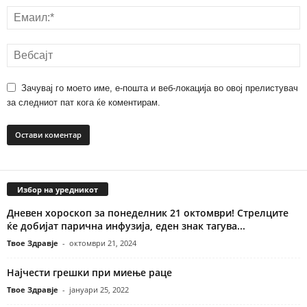
Зачувај го моето име, е-пошта и веб-локација во овој прелистувач
за следниот пат кога ќе коментирам.
Избор на уредникот
Дневен хороскоп за понеделник 21 октомври! Стрелците
ќе добијат парична инфузија, еден знак тагува...
Твое Здравје
-
октомври 21, 2024
Најчести грешки при миење раце
Твое Здравје
-
јануари 25, 2022