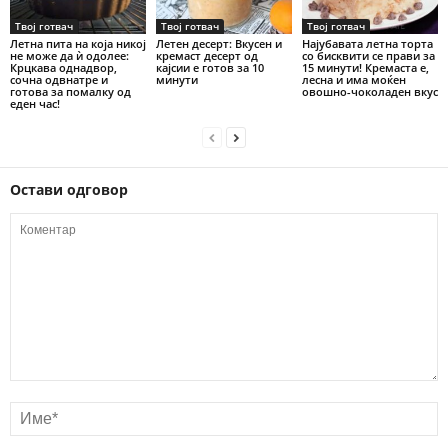
Твој готвач
Твој готвач
Твој готвач
Летна пита на која никој
Летен десерт: Вкусен и
Најубавата летна торта
не може да ѝ одолее:
кремаст десерт од
со бисквити се прави за
Крцкава однадвор,
кајсии е готов за 10
15 минути! Кремаста е,
сочна одвнатре и
минути
лесна и има моќен
готова за помалку од
овошно-чоколаден вкус
еден час!
Остави одговор