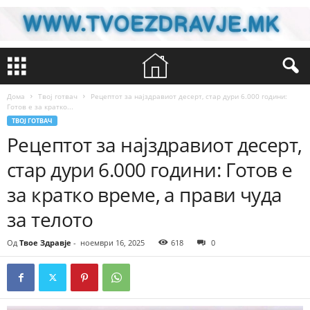
Дома
Твој готвач
Рецептот за најздравиот десерт, стар дури 6.000 години:
Готов е за кратко...
ТВОЈ ГОТВАЧ
Рецептот за најздравиот десерт,
стар дури 6.000 години: Готов е
за кратко време, а прави чуда
за телото
Од
Твое Здравје
-
ноември 16, 2025
618
0