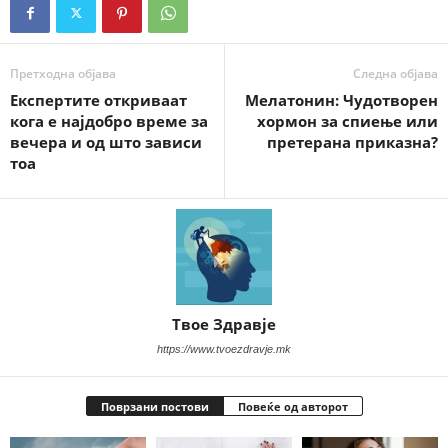
Претходна објава
Следна објава
Експертите откриваат
Мелатонин: Чудотворен
кога е најдобро време за
хормон за спиење или
вечера и од што зависи
претерана приказна?
тоа
Твое Здравје
https://www.tvoezdravje.mk
Поврзани постови
Повеќе од авторот