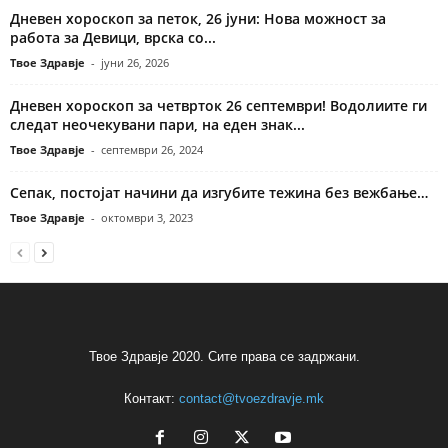
Дневен хороскоп за петок, 26 јуни: Нова можност за
работа за Девици, врска со...
Твое Здравје
-
јуни 26, 2026
Дневен хороскоп за четврток 26 септември! Водолиите ги
следат неочекувани пари, на еден знак...
Твое Здравје
-
септември 26, 2024
Сепак, постојат начини да изгубите тежина без вежбање…
Твое Здравје
-
октомври 3, 2023
Твое Здравје 2020. Сите права се задржани.
Контакт:
contact@tvoezdravje.mk