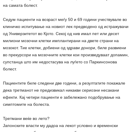
на самата болест.
Седум пациенти на возраст меѓу 50 и 69 години учествувале во
клиничко испитување на новиот лек предводено од истражувачи
од Универзитетот во Кјото. Секој од нив имал пет или десет
милиони мозочни клетки имплантирани на двете страни на
мозокот. Тие клетки, добиени од здрави донори, биле развиени
во прекурсори на мозочните клетки кои произведуваат допамин,
супстанца што им недостасува на луѓето со Паркинсонова
болест.
Пациентите биле следени две години, а резултатите покажале
дека третманот не предизвикал никакви сериозни несакани
ефекти. Кај четири пациенти е забележано подобрување на
симптомите на болеста.
Третмани веќе во лето?
Јапонските власти му дадоа на лекот условно и временски