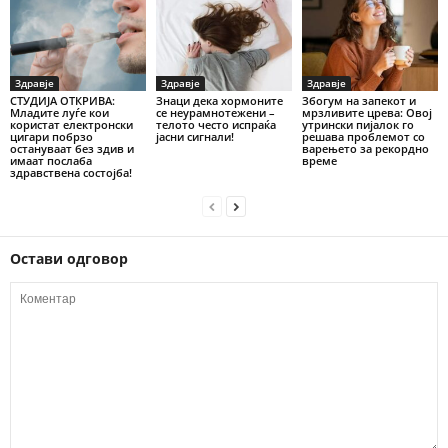
Здравје
Здравје
Здравје
СТУДИЈА ОТКРИВА:
Знаци дека хормоните
Збогум на запекот и
Младите луѓе кои
се неурамнотежени –
мрзливите црева: Овој
користат електронски
телото често испраќа
утрински пијалок го
цигари побрзо
јасни сигнали!
решава проблемот со
остануваат без здив и
варењето за рекордно
имаат послаба
време
здравствена состојба!
Остави одговор