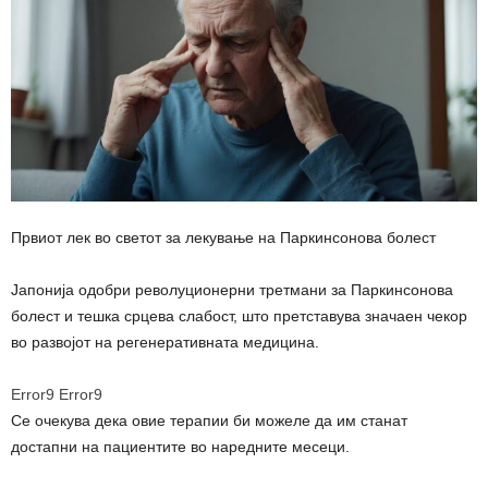
Првиот лек во светот за лекување на Паркинсонова болест
Јапонија одобри револуционерни третмани за Паркинсонова
болест и тешка срцева слабост, што претставува значаен чекор
во развојот на регенеративната медицина.
Error9
Error9
Се очекува дека овие терапии би можеле да им станат
достапни на пациентите во наредните месеци.