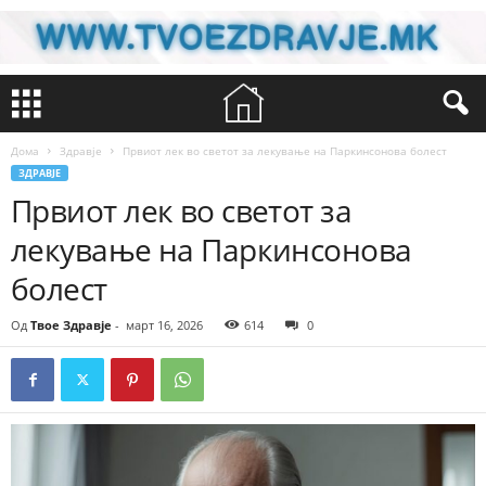
Дома
Здравје
Првиот лек во светот за лекување на Паркинсонова болест
ЗДРАВЈЕ
Првиот лек во светот за
лекување на Паркинсонова
болест
Од
Твое Здравје
-
март 16, 2026
614
0