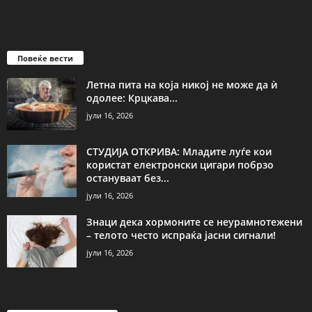
Повеќе вести
Летна пита на која никој не може да ѝ
одолее: Крцкава...
јули 16, 2026
СТУДИЈА ОТКРИВА: Младите луѓе кои
користат електронски цигари побрзо
остануваат без...
јули 16, 2026
Знаци дека хормоните се неурамнотежени
– телото често испраќа јасни сигнали!
јули 16, 2026