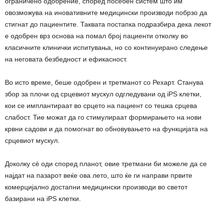
ограничено одобрение, според посебен систем што им
овозможува на иновативните медицински производи побрзо да
стигнат до пациентите. Таквата постапка подразбира дека лекот
е одобрен врз основа на помал број пациенти отколку во
класичните клинички испитувања, но со континуирано следење
на неговата безбедност и ефикасност.
Во исто време, беше одобрен и третманот со Рехарт. Станува
збор за плочи од срцевиот мускул одгледувани од iPS клетки,
кои се имплантираат во срцето на пациент со тешка срцева
слабост. Тие можат да го стимулираат формирањето на нови
крвни садови и да помогнат во обновувањето на функцијата на
срцевиот мускул.
Доколку сè оди според планот, овие третмани би можеле да се
најдат на пазарот веќе ова лето, што ќе ги направи првите
комерцијално достапни медицински производи во светот
базирани на iPS клетки.