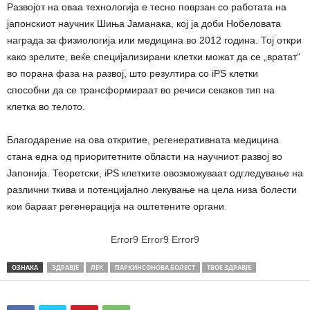
Развојот на оваа технологија е тесно поврзан со работата на
јапонскиот научник Шиња Јаманака, кој ја доби Нобеловата
награда за физиологија или медицина во 2012 година. Тој откри
како зрелите, веќе специјализирани клетки можат да се „вратат“
во порана фаза на развој, што резултира со iPS клетки
способни да се трансформираат во речиси секаков тип на
клетка во телото.
Благодарение на ова откритие, регенеративната медицина
стана една од приоритетните области на научниот развој во
Јапонија. Теоретски, iPS клетките овозможуваат одгледување на
различни ткива и потенцијално лекување на цела низа болести
кои бараат регенерација на оштетените органи
.
Error9
Error9
Error9
ОЗНАКА
ЗДРАВЈЕ
ЛЕК
ПАРКИНСОНОВА БОЛЕСТ
ТВОЕ ЗДРАВЈЕ