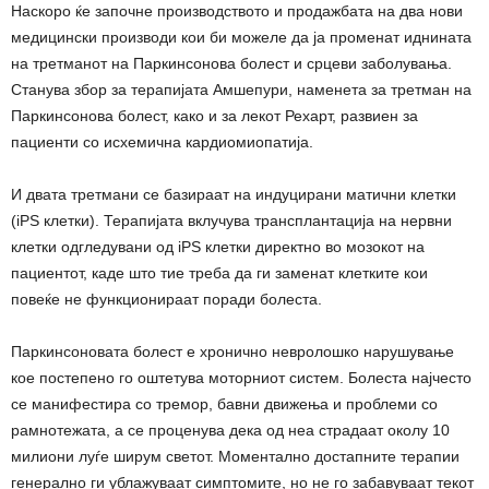
Наскоро ќе започне производството и продажбата на два нови
медицински производи кои би можеле да ја променат иднината
на третманот на Паркинсонова болест и срцеви заболувања.
Станува збор за терапијата Амшепури, наменета за третман на
Паркинсонова болест, како и за лекот Рехарт, развиен за
пациенти со исхемична кардиомиопатија.
И двата третмани се базираат на индуцирани матични клетки
(iPS клетки). Терапијата вклучува трансплантација на нервни
клетки одгледувани од iPS клетки директно во мозокот на
пациентот, каде што тие треба да ги заменат клетките кои
повеќе не функционираат поради болеста.
Паркинсоновата болест е хронично невролошко нарушување
кое постепено го оштетува моторниот систем. Болеста најчесто
се манифестира со тремор, бавни движења и проблеми со
рамнотежата, а се проценува дека од неа страдаат околу 10
милиони луѓе ширум светот. Моментално достапните терапии
генерално ги ублажуваат симптомите, но не го забавуваат текот