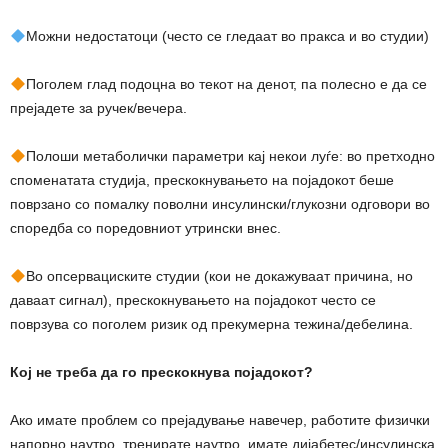
Можни недостатоци (често се гледаат во пракса и во студии)
Поголем глад подоцна во текот на денот, па полесно е да се
прејадете за ручек/вечера.
Полоши метаболички параметри кај некои луѓе: во претходно
споменатата студија, прескокнувањето на појадокот беше
поврзано со помалку поволни инсулински/глукозни одговори во
споредба со поредовниот утрински внес.
Во опсервациските студии (кои не докажуваат причина, но
даваат сигнал), прескокнувањето на појадокот често се
поврзува со поголем ризик од прекумерна тежина/дебелина.
Кој не треба да го прескокнува појадокот?
Ако имате проблем со прејадување навечер, работите физички
напорно наутро, тренирате наутро, имате дијабетес/инсулинска