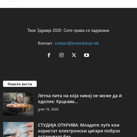
Твое Здравје 2020. Сите права се задржани.
Контакт:
contact@tvoezdravje.mk
Повеќе вести
Летна пита на која никој не може да ѝ
одолее: Крцкава...
јули 16, 2026
СТУДИЈА ОТКРИВА: Младите луѓе кои
користат електронски цигари побрзо
остануваат без...