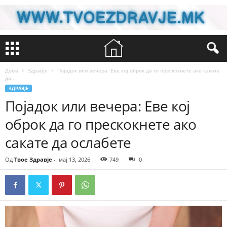
Дома
Здравје
Појадок или вечера: Еве кој оброк да го прескокнете ако сакате
да...
ЗДРАВЈЕ
Појадок или вечера: Еве кој
оброк да го прескокнете ако
сакате да ослабете
Од
Твое Здравје
-
мај 13, 2026
749
0