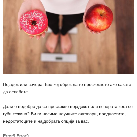
Појадок или вечера: Еве кој оброк да го прескокнете ако сакате
да ослабете
Дали е подобро да се прескокне појадокот или вечерата кога се
губи тежина? Ви ги носиме научните одговори, предностите,
недостатоците и најдобрата опција за вас.
Error9
Error9