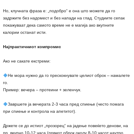
Но, клучната фраза е: „подобро“ е она што можете да го
задржите без надомест и без напади на глад. Студиите сепак
покажуваат дека самото време не е магија ако вкупните
калории останат исти.
Најпрактичниот компромис
Ако не сакате екстреми:
Не мора нужно да го прескокнувате целиот оброк – намалете
го.
Пример: вечера – протеини + зеленчук.
Завршете ја вечерата 2-3 часа пред спиење (често помага
при спиење и контрола на апетитот).
Држете се до истиот „прозорец“ на јадење повеќето денови, на
пр. вкупно 10-12 часа (првиот оброк околу 8-10 часот наутро,