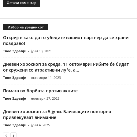
Избор на уредникот
Откријте како да го убедите вашиот партнер да се храни
поздраво!
Твое Здравје
-
јуни 13, 2021
Дневен хороскоп за среда, 11 октомври! Рибите ќе бидат
опкружени со атрактивни луѓе, а...
Твое Здравје
-
октомври 11, 2023
Помага во борбата против акните
Твое Здравје
-
ноември 27, 2022
Дневен хороскоп за 5 јуни: Близнаците повторно
привлекуваат внимание
Твое Здравје
-
јуни 4, 2025