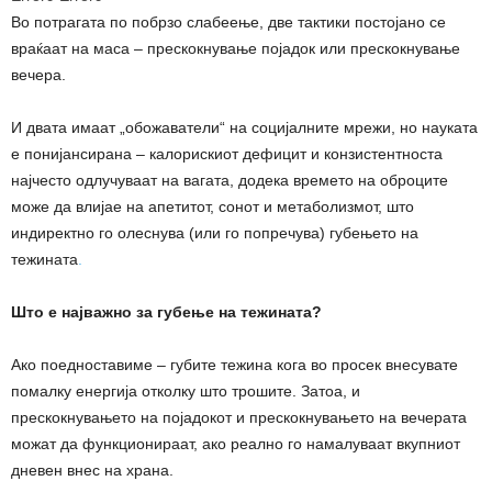
Во потрагата по побрзо слабеење, две тактики постојано се
враќаат на маса – прескокнување појадок или прескокнување
вечера.
И двата имаат „обожаватели“ на социјалните мрежи, но науката
е понијансирана – калорискиот дефицит и конзистентноста
најчесто одлучуваат на вагата, додека времето на оброците
може да влијае на апетитот, сонот и метаболизмот, што
индиректно го олеснува (или го попречува) губењето на
тежината
.
Што е најважно за губење на тежината?
Ако поедноставиме – губите тежина кога во просек внесувате
помалку енергија отколку што трошите. Затоа, и
прескокнувањето на појадокот и прескокнувањето на вечерата
можат да функционираат, ако реално го намалуваат вкупниот
дневен внес на храна.