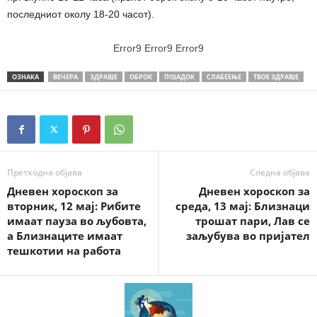
последниот околу 18-20 часот).
Error9
Error9
Error9
ОЗНАКА
ВЕЧЕРА
ЗДРАВЈЕ
ОБРОК
ПОЈАДОК
СЛАБЕЕЊЕ
ТВОЕ ЗДРАВЈЕ
Претходна објава
Следна објава
Дневен хороскоп за
Дневен хороскоп за
вторник, 12 мај: Рибите
среда, 13 мај: Близнаци
имаат пауза во љубовта,
трошат пари, Лав се
а Близнаците имаат
заљубува во пријател
тешкотии на работа