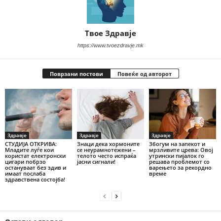
Твое Здравје
https://www.tvoezdravje.mk
Поврзани постови
Повеќе од авторот
Здравје
Здравје
Здравје
СТУДИЈА ОТКРИВА:
Знаци дека хормоните
Збогум на запекот и
Младите луѓе кои
се неурамнотежени –
мрзливите црева: Овој
користат електронски
телото често испраќа
утрински пијалок го
цигари побрзо
јасни сигнали!
решава проблемот со
остануваат без здив и
варењето за рекордно
имаат послаба
време
здравствена состојба!