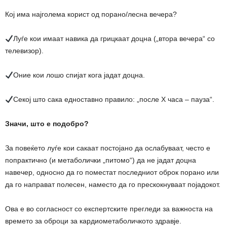
Кој има најголема корист од порано/лесна вечера?
Луѓе кои имаат навика да грицкаат доцна („втора вечера“ со
телевизор).
Оние кои лошо спијат кога јадат доцна.
Секој што сака едноставно правило: „после X часа – пауза“.
Значи, што е подобро?
За повеќето луѓе кои сакаат постојано да ослабуваат, често е
попрактично (и метаболички „питомо“) да не јадат доцна
навечер, односно да го поместат последниот оброк порано или
да го направат полесен, наместо да го прескокнуваат појадокот.
Ова е во согласност со експертските прегледи за важноста на
времето за оброци за кардиометаболичкото здравје.