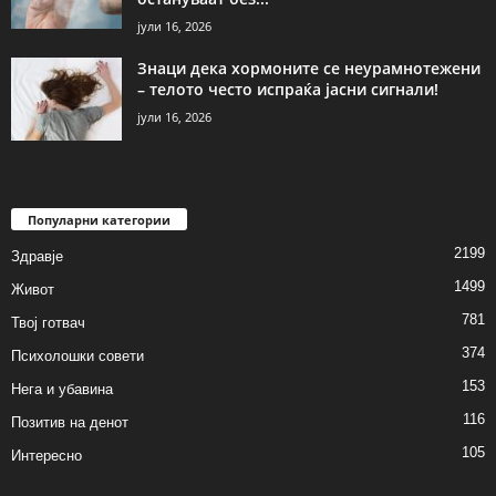
јули 16, 2026
Знаци дека хормоните се неурамнотежени
– телото често испраќа јасни сигнали!
јули 16, 2026
Популарни категории
2199
Здравје
1499
Живот
781
Твој готвач
374
Психолошки совети
153
Нега и убавина
116
Позитив на денот
105
Интересно