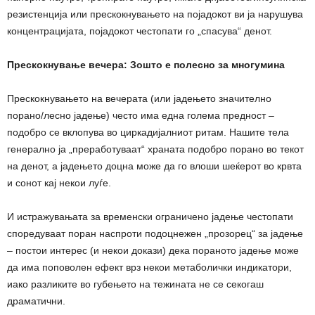
резистенција или прескокнувањето на појадокот ви ја нарушува
концентрацијата, појадокот честопати го „спасува“ денот.
Прескокнување вечера: Зошто е полесно за многумина
Прескокнувањето на вечерата (или јадењето значително
порано/лесно јадење) често има една голема предност –
подобро се вклопува во циркадијалниот ритам. Нашите тела
генерално ја „преработуваат“ храната подобро порано во текот
на денот, а јадењето доцна може да го влоши шеќерот во крвта
и сонот кај некои луѓе.
И истражувањата за временски ограничено јадење честопати
споредуваат поран наспроти подоцнежен „прозорец“ за јадење
– постои интерес (и некои докази) дека пораното јадење може
да има поповолен ефект врз некои метаболички индикатори,
иако разликите во губењето на тежината не се секогаш
драматични.