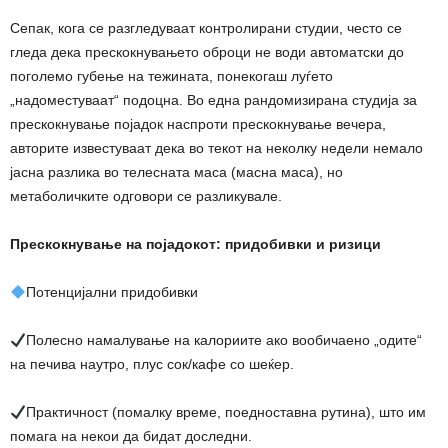
Сепак, кога се разгледуваат контролирани студии, често се
гледа дека прескокнувањето оброци не води автоматски до
поголемо губење на тежината, понекогаш луѓето
„надоместуваат“ подоцна. Во една рандомизирана студија за
прескокнување појадок наспроти прескокнување вечера,
авторите известуваат дека во текот на неколку недели немало
јасна разлика во телесната маса (масна маса), но
метаболичките одговори се разликувале.
Прескокнување на појадокот: придобивки и ризици
Потенцијални придобивки
Полесно намалување на калориите ако вообичаено „одите“
на печива наутро, плус сок/кафе со шеќер.
Практичност (помалку време, поедноставна рутина), што им
помага на некои да бидат доследни.