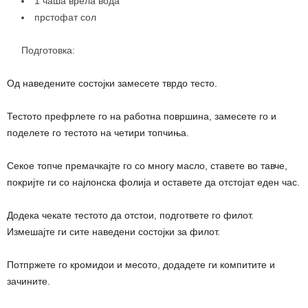
1 чаша врела вода
прстофат сол
Подготовка:
Од наведените состојки замесете тврдо тесто.
Тестото префрлете го на работна површина, замесете го и
поделете го тестото на четири топчиња.
Секое топче премачкајте го со многу масло, ставете во тавче,
покријте ги со најлонска фолија и оставете да отстојат еден час.
Додека чекате тестото да отстои, подгответе го филот.
Измешајте ги сите наведени состојки за филот.
Потпржете го кромидои и месото, додадете ги компитите и
зачините.