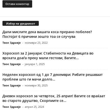
Избор на уредникот
Дали мислите дека вашата коса прерано побелее?
Постојат 6 причини зошто тоа се случува
Твое Здравје
-
ноември 23, 2022
Хороскоп за 2 јануари: Стабилноста на Девицата во
врската доаѓа преку мали гестови, Вагите...
Твое Здравје
-
јануари 1, 2025
Неделен хороскоп од 1 до 7 декември: Рибите решаваат
проблем што ги мачи долго...
Твое Здравје
-
ноември 30, 2025
Дневен хороскоп за четврток, 25 април! Вагите се враќаат
во старото друштво, Скорпиите се...
Твое Здравје
-
април 25, 2024