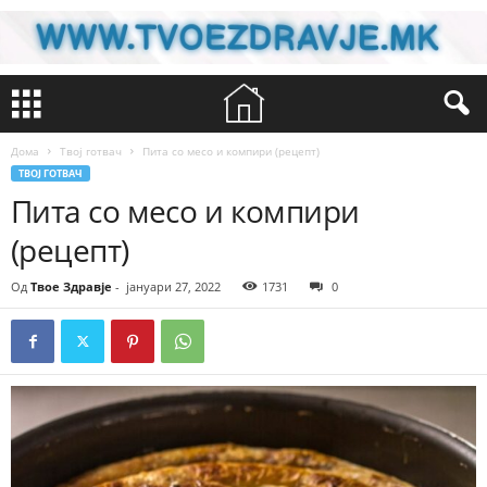
Дома
Твој готвач
Пита со месо и компири (рецепт)
ТВОЈ ГОТВАЧ
Пита со месо и компири
(рецепт)
Од
Твое Здравје
-
јануари 27, 2022
1731
0