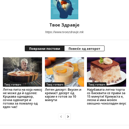
Твое Здравје
https://www.tvoezdravje.mk
Поврзани постови
Повеќе од авторот
Твој готвач
Твој готвач
Твој готвач
Летна пита на која никој
Летен десерт: Вкусен и
Најубавата летна торта
не може да ѝ одолее:
кремаст десерт од
со бисквити се прави за
Крцкава однадвор,
кајсии е готов за 10
15 минути! Кремаста е,
сочна одвнатре и
минути
лесна и има моќен
готова за помалку од
овошно-чоколаден вкус
еден час!