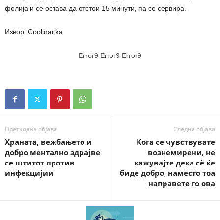
фолија и се остава да отстои 15 минути, па се сервира.
Извор: Coolinarika
Error9
Error9
Error9
Претходна објава
Следна објава
Храната, вежбањето и
Кога се чувствувате
добро ментално здрајве
вознемирени, не
се штитот против
кажувајте дека сè ќе
инфекцијии
биде добро, наместо тоа
направете го ова