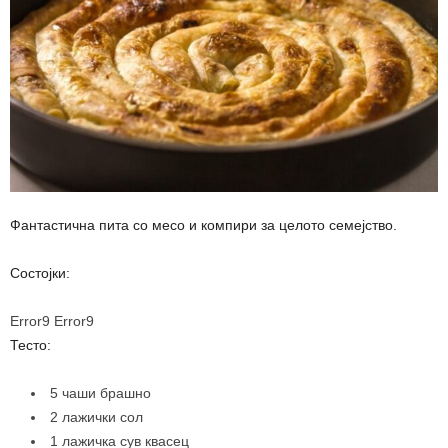
Фантастична пита со месо и компири за целото семејство.
Состојки:
Error9
Error9
Тесто:
5 чаши брашно
2 лажички сол
1 лажичка сув квасец