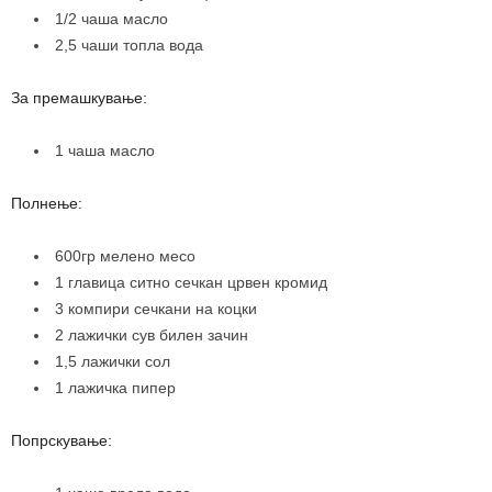
1/2 чаша масло
2,5 чаши топла вода
За премашкување:
1 чаша масло
Полнење:
600гр мелено месо
1 главица ситно сечкан црвен кромид
3 компири сечкани на коцки
2 лажички сув билен зачин
1,5 лажички сол
1 лажичка пипер
Попрскување: