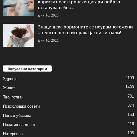
користат електронски цигари побрзо
остануваат без...
јули 16, 2026
Знаци дека хормоните се неурамнотежени
– телото често испраќа јасни сигнали!
јули 16, 2026
Популарни категории
2199
Здравје
1499
Живот
781
Твој готвач
374
Психолошки совети
153
Нега и убавина
116
Позитив на денот
105
Интересно