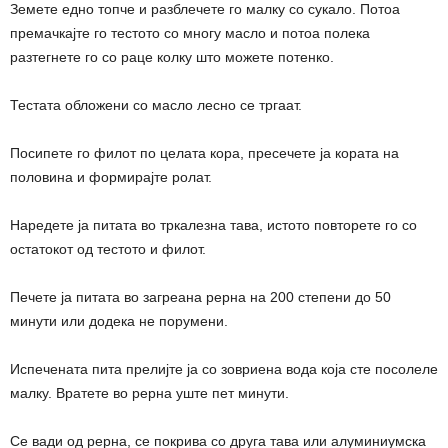
Земете едно топче и разблечете го малку со сукало. Потоа
премачкајте го тестото со многу масло и потоа полека
разтегнете го со раце колку што можете потенко.
Тестата обложени со масло лесно се тргаат.
Посипете го филот по целата кора, пресечете ја кората на
половина и формирајте ролат.
Наредете ја питата во тркалезна тава, истото повторете го со
остатокот од тестото и филот.
Печете ја питата во загреана рерна на 200 степени до 50
минути или додека не порумени.
Испечената пита прелијте ја со зовриена вода која сте посолеле
малку. Вратете во рерна уште пет минути.
Се вади од рерна, се покрива со друга тава или алуминиумска