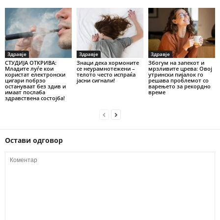
Здравје
Здравје
Здравје
СТУДИЈА ОТКРИВА:
Знаци дека хормоните
Збогум на запекот и
Младите луѓе кои
се неурамнотежени –
мрзливите црева: Овој
користат електронски
телото често испраќа
утрински пијалок го
цигари побрзо
јасни сигнали!
решава проблемот со
остануваат без здив и
варењето за рекордно
имаат послаба
време
здравствена состојба!
Остави одговор