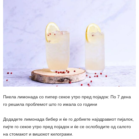
Пиела лимонада со пипер секое утро пред појадок: По 7 дена
го решила проблемот што го имала со години
Додадете лимонада бибер и ќе го добиете најздравиот пијалок,
пијте го секое утро пред појадок и ќе се ослободите од салото
на стомакот и вишокот килограми.