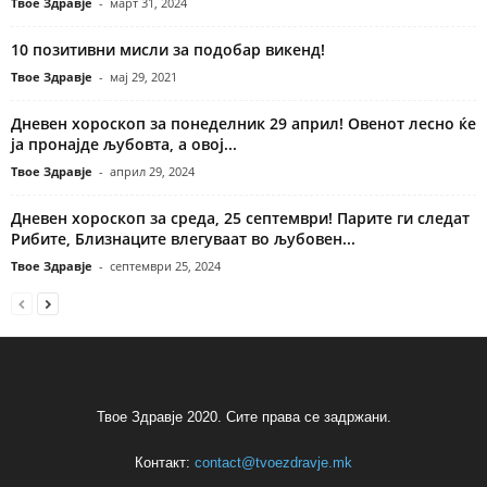
Твое Здравје
-
март 31, 2024
10 позитивни мисли за подобар викенд!
Твое Здравје
-
мај 29, 2021
Дневен хороскоп за понеделник 29 април! Овенот лесно ќе
ја пронајде љубовта, а овој...
Твое Здравје
-
април 29, 2024
Дневен хороскоп за среда, 25 септември! Парите ги следат
Рибите, Близнаците влегуваат во љубовен...
Твое Здравје
-
септември 25, 2024
Твое Здравје 2020. Сите права се задржани.
Контакт:
contact@tvoezdravje.mk