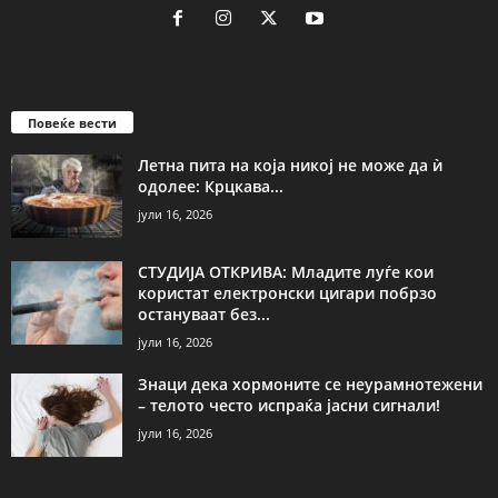
Повеќе вести
Летна пита на која никој не може да ѝ
одолее: Крцкава...
јули 16, 2026
СТУДИЈА ОТКРИВА: Младите луѓе кои
користат електронски цигари побрзо
остануваат без...
јули 16, 2026
Знаци дека хормоните се неурамнотежени
– телото често испраќа јасни сигнали!
јули 16, 2026