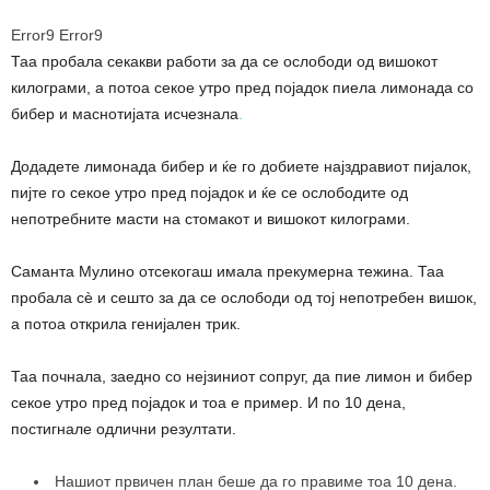
Error9
Error9
Таа пробала секакви работи за да се ослободи од вишокот
килограми, а потоа секое утро пред појадок пиела лимонада со
бибер и маснотијата исчезнала
.
Додадете лимонада бибер и ќе го добиете најздравиот пијалок,
пијте го секое утро пред појадок и ќе се ослободите од
непотребните масти на стомакот и вишокот килограми.
Саманта Мулино отсекогаш имала прекумерна тежина. Таа
пробала сè и сешто за да се ослободи од тој непотребен вишок,
а потоа открила генијален трик.
Таа почнала, заедно со нејзиниот сопруг, да пие лимон и бибер
секое утро пред појадок и тоа е пример. И по 10 дена,
постигнале одлични резултати.
Нашиот првичен план беше да го правиме тоа 10 дена.