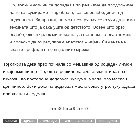
Но, толку многу ни се допадна што решивме да продолжиме
да го консумираме. Најдобро од сè, се ослободивме од
подуеноста. За прв пат, на мојот сопруг му се случи да ја има
тежината што ја сака уште од детството. Освен што брзо
ослабе, овој пијалок ми помогна да останам на оваа тежина
и полесно да го регулирам апетитот – изјави Саманта на
своите профили на социјалните мрежи.
Тој открива дека прво почнале со мешавина од исцеден лимон
и кајенски пипер. Подоцна, решиле да експериментираат со
вкусови, па постепено додавале куркума, маслиново масло и
црн пипер. Вели дека не додаваат масло секое утро, туку еднаш
или двапати неделно.
Error9
Error9
Error9
ОЗНАКА
ЗДРАВЈЕ
ЛИМОНАДА
ПИПЕР
СЛАБЕЕЊЕ
ТВОЕ ЗДРАВЈЕ