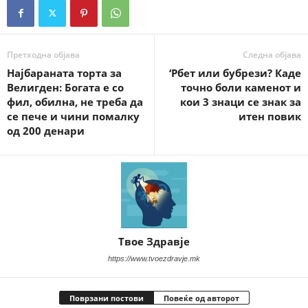
Претходна објава
Следна објава
Најбараната торта за
‘Рбет или бубрези? Каде
Велигден: Богата е со
точно боли каменот и
фил, обилна, не треба да
кои 3 знаци се знак за
се пече и чини помалку
итен повик
од 200 дeнари
Твое Здравје
https://www.tvoezdravje.mk
Поврзани постови
Повеќе од авторот