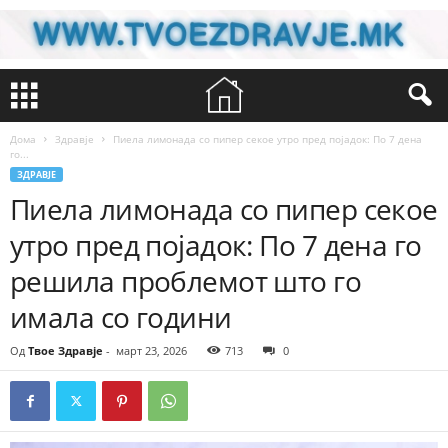
Дома
Здравје
Пиела лимонада со пипер секое утро пред појадок: По 7 дена
го...
ЗДРАВЈЕ
Пиела лимонада со пипер секое
утро пред појадок: По 7 дена го
решила проблемот што го
имала со години
Од
Твое Здравје
-
март 23, 2026
713
0