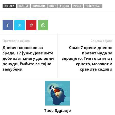
ОЗНАКА
ЈАДЕЊЕ
КОМПИРИ
ПОСТ
РЕЦЕПТ
РУЧЕК
ТВОЈ ГОТВАЧ
Претходна објава
Следна објава
Дневен хороскоп за
Само 7 ореви дневно
среда, 17 јуни: Девиците
прават чуда за
добиваат многу деловни
здравјето: Тие го штитат
понуди, Рибите се тајно
срцето, мозокот и
заљубени
крвните садови
Твое Здравје