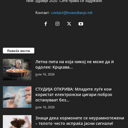
Твое Здравје 2020. Сите права се задржани.
Контакт:
contact@tvoezdravje.mk
Повеќе вести
Летна пита на која никој не може да ѝ
одолее: Крцкава...
јули 16, 2026
СТУДИЈА ОТКРИВА: Младите луѓе кои
користат електронски цигари побрзо
остануваат без...
јули 16, 2026
Знаци дека хормоните се неурамнотежени
– телото често испраќа јасни сигнали!