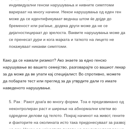
индивидуални генски нарушувања и нивните симптоми
варираат на многу начини. Некои нарушувања од еден ген
може да се идентификуваат веднаш штом ќе дојде до
бременост или раѓање, додека други може да не се
дијагностицираат до зрелоста. Ваквите нарушувања може да
се пренесат дури и кога мајката и таткото на лицето не
покажуваат никакви симптоми.
Како да се намали ризикот? Ако знаете за едно генско
нарушување во вашето семејство, разговарајте со вашиот лекар
за да може да ве упати кај специјалист. Во спротивно, можете
да побарате тест или преглед за да утврдите дали го имате
наведеното нарушување.
Рак : Ракот доаѓа во многу форми. Тоа е предизвикано од
неконтролиран раст и ширење на абнормални клетки во
одредени делови од телото. Покрај начинот на живот, гените
и факторите на околината исто така придонесуваат за развој