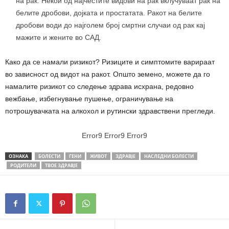
на рак. Некои од најчестите видови на рак вклучуваат рак на
белите дробови, дојката и простатата. Ракот на белите
дробови води до најголем број смртни случаи од рак кај
мажите и жените во САД.
Како да се намали ризикот? Ризиците и симптомите варираат
во зависност од видот на ракот. Општо земено, можете да го
намалите ризикот со следење здрава исхрана, редовно
вежбање, избегнување пушење, ограничување на
потрошувачката на алкохол и рутински здравствени прегледи.
Error9
Error9
Error9
ОЗНАКА
БОЛЕСТИ
ГЕНИ
ЖИВОТ
ЗДРАВЈЕ
НАСЛЕДНИ БОЛЕСТИ
РОДИТЕЛИ
ТВОЕ ЗДРАВЈЕ