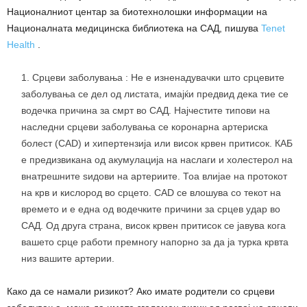
Националниот центар за биотехнолошки информации на
Националната медицинска библиотека на САД, пишува
Tenet
Health
.
Срцеви заболувања : Не е изненадувачки што срцевите
заболувања се дел од листата, имајќи предвид дека тие се
водечка причина за смрт во САД. Најчестите типови на
наследни срцеви заболувања се коронарна артериска
болест (CAD) и хипертензија или висок крвен притисок. КАБ
е предизвикана од акумулација на наслаги и холестерол на
внатрешните ѕидови на артериите. Тоа влијае на протокот
на крв и кислород во срцето. CAD се влошува со текот на
времето и е една од водечките причини за срцев удар во
САД. Од друга страна, висок крвен притисок се јавува кога
вашето срце работи премногу напорно за да ја турка крвта
низ вашите артерии.
Како да се намали ризикот? Ако имате родители со срцеви