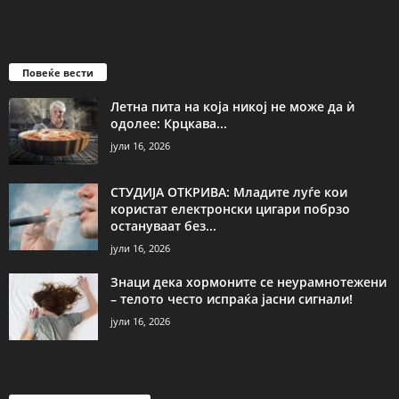
Повеќе вести
Летна пита на која никој не може да ѝ
одолее: Крцкава...
јули 16, 2026
СТУДИЈА ОТКРИВА: Младите луѓе кои
користат електронски цигари побрзо
остануваат без...
јули 16, 2026
Знаци дека хормоните се неурамнотежени
– телото често испраќа јасни сигнали!
јули 16, 2026