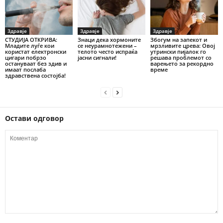
Здравје
Здравје
Здравје
СТУДИЈА ОТКРИВА:
Знаци дека хормоните
Збогум на запекот и
Младите луѓе кои
се неурамнотежени –
мрзливите црева: Овој
користат електронски
телото често испраќа
утрински пијалок го
цигари побрзо
јасни сигнали!
решава проблемот со
остануваат без здив и
варењето за рекордно
имаат послаба
време
здравствена состојба!
Остави одговор