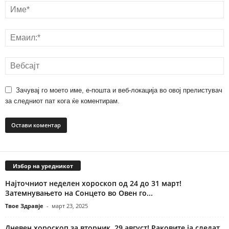
Зачувај го моето име, е-пошта и веб-локација во овој прелистувач
за следниот пат кога ќе коментирам.
Избор на уредникот
Најточниот неделен хороскоп од 24 до 31 март!
Затемнувањето на Сонцето во Овен го...
Твое Здравје
-
март 23, 2025
Дневен хороскоп за вторник, 29 август! Раковите ја следат