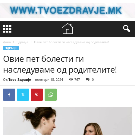
Дома
Здравје
Овие пет болести ги наследуваме од родителите!
ЗДРАВЈЕ
Овие пет болести ги
наследуваме од родителите!
Од
Твое Здравје
-
ноември 18, 2024
767
0