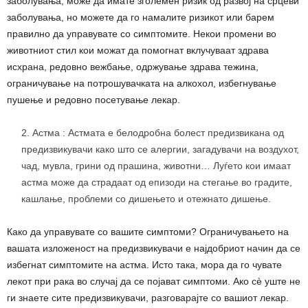
заболувања, може да имате зголемен ризик од развој на срцеви
заболувања, но можете да го намалите ризикот или барем
правилно да управувате со симптомите. Некои промени во
животниот стил кои можат да помогнат вклучуваат здрава
исхрана, редовно вежбање, одржување здрава тежина,
ограничување на потрошувачката на алкохол, избегнување
пушење и редовно посетување лекар.
Астма : Астмата е белодробна болест предизвикана од
предизвикувачи како што се алергии, загадувачи на воздухот,
чад, мувла, грини од прашина, животни… Луѓето кои имаат
астма може да страдаат од епизоди на стегање во градите,
кашлање, проблеми со дишењето и отежнато дишење.
Како да управувате со вашите симптоми? Ограничувањето на
вашата изложеност на предизвикувачи е најдобриот начин да се
избегнат симптомите на астма. Исто така, мора да го чувате
лекот при рака во случај да се појават симптоми. Ако сè уште не
ги знаете сите предизвикувачи, разговарајте со вашиот лекар.