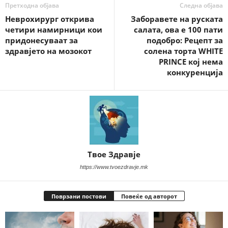
Претходна објава
Следна објава
Неврохирург открива
Заборавете на руската
четири намирници кои
салата, ова е 100 пати
придонесуваат за
подобро: Рецепт за
здравјето на мозокот
солена торта WHITE
PRINCE кој нема
конкуренција
Твое Здравје
https://www.tvoezdravje.mk
Поврзани постови
Повеќе од авторот