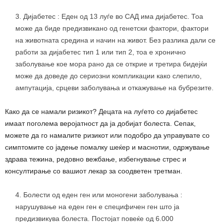
Дијабетес : Еден од 13 луѓе во САД има дијабетес. Тоа
може да биде предизвикано од генетски фактори, фактори
на животната средина и начин на живот. Без разлика дали се
работи за дијабетес тип 1 или тип 2, тоа е хронично
заболување кое мора рано да се открие и третира бидејќи
може да доведе до сериозни компликации како слепило,
ампутација, срцеви заболувања и откажување на бубрезите.
Како да се намали ризикот? Децата на луѓето со дијабетес
имаат поголема веројатност да ја добијат болеста. Сепак,
можете да го намалите ризикот или подобро да управувате со
симптомите со јадење помалку шеќер и маснотии, одржување
здрава тежина, редовно вежбање, избегнување стрес и
консултирање со вашиот лекар за соодветен третман.
Болести од еден ген или моногени заболувања :
нарушување на еден ген е специфичен ген што ја
предизвикува болеста. Постојат повеќе од 6.000