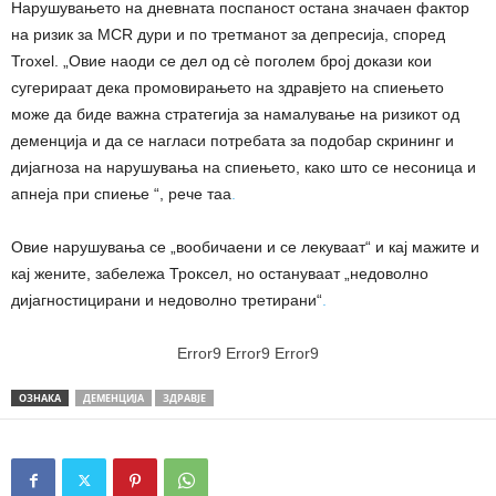
Нарушувањето на дневната поспаност остана значаен фактор
на ризик за MCR дури и по третманот за депресија, според
Troxel. „Овие наоди се дел од сè поголем број докази кои
сугерираат дека промовирањето на здравјето на спиењето
може да биде важна стратегија за намалување на ризикот од
деменција и да се нагласи потребата за подобар скрининг и
дијагноза на нарушувања на спиењето, како што се несоница и
апнеја при спиење “, рече таа
.
Овие нарушувања се „вообичаени и се лекуваат“ и кај мажите и
кај жените, забележа Троксел, но остануваат „недоволно
дијагностицирани и недоволно третирани“
.
Error9
Error9
Error9
ОЗНАКА
ДЕМЕНЦИЈА
ЗДРАВЈЕ