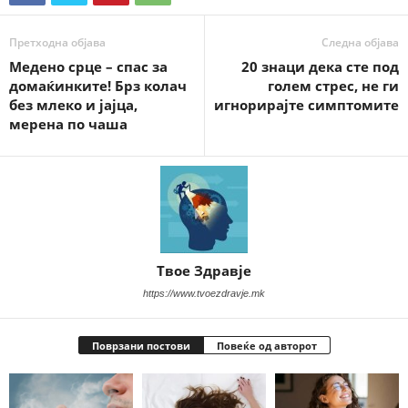
Претходна објава
Следна објава
Медено срце – спас за
20 знаци дека сте под
домаќинките! Брз колач
голем стрес, не ги
без млеко и јајца,
игнорирајте симптомите
мерена по чаша
Твое Здравје
https://www.tvoezdravje.mk
Поврзани постови
Повеќе од авторот