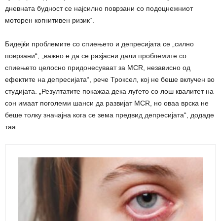
дневната будност се најсилно поврзани со подоцнежниот
моторен когнитивен ризик“.
Бидејќи проблемите со спиењето и депресијата се „силно
поврзани“, „важно е да се разјасни дали проблемите со
спиењето целосно придонесуваат за MCR, независно од
ефектите на депресијата“, рече Троксел, кој не беше вклучен во
студијата. „Резултатите покажаа дека луѓето со лош квалитет на
сон имаат поголеми шанси да развијат MCR, но оваа врска не
беше толку значајна кога се зема предвид депресијата“, додаде
таа.