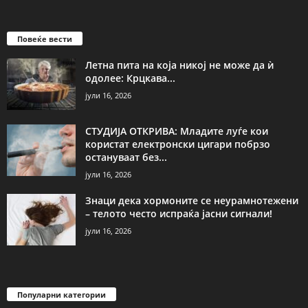
Повеќе вести
Летна пита на која никој не може да ѝ
одолее: Крцкава...
јули 16, 2026
СТУДИЈА ОТКРИВА: Младите луѓе кои
користат електронски цигари побрзо
остануваат без...
јули 16, 2026
Знаци дека хормоните се неурамнотежени
– телото често испраќа јасни сигнали!
јули 16, 2026
Популарни категории