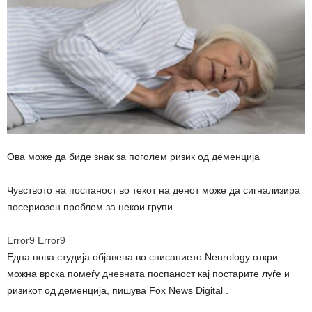
Ова може да биде знак за поголем ризик од деменција
Чувството на поспаност во текот на денот може да сигнализира
посериозен проблем за некои групи.
Error9
Error9
Една нова студија објавена во списанието Neurology откри
можна врска помеѓу дневната поспаност кај постарите луѓе и
ризикот од деменција, пишува Fox News Digital .