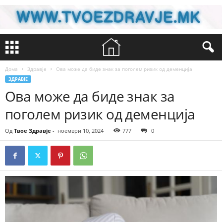
Дома
Здравје
Ова може да биде знак за поголем ризик од деменција
ЗДРАВЈЕ
Ова може да биде знак за
поголем ризик од деменција
Од
Твое Здравје
-
ноември 10, 2024
777
0