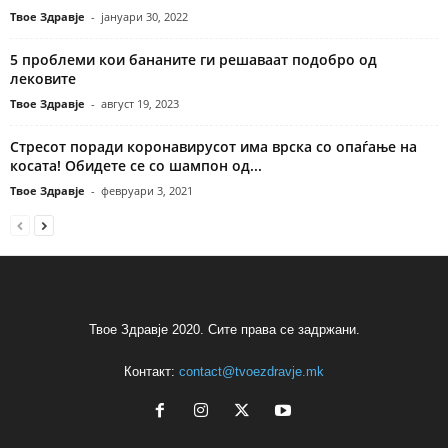
Твое Здравје
-
јануари 30, 2022
5 проблеми кои бананите ги решаваат подобро од
лековите
Твое Здравје
-
август 19, 2023
Стресот поради коронавирусот има врска со опаѓање на
косата! Обидете се со шампон од...
Твое Здравје
-
февруари 3, 2021
Твое Здравје 2020. Сите права се задржани.
Контакт:
contact@tvoezdravje.mk