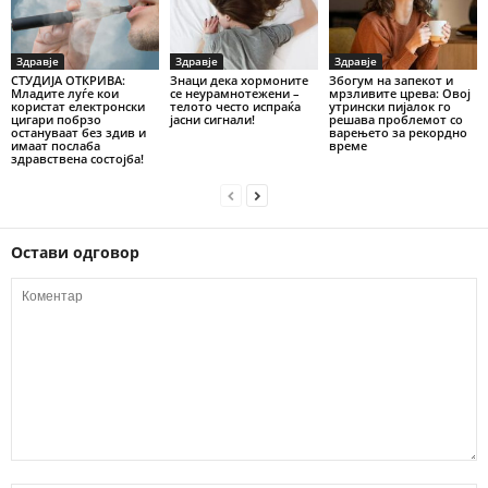
Здравје
Здравје
Здравје
СТУДИЈА ОТКРИВА:
Знаци дека хормоните
Збогум на запекот и
Младите луѓе кои
се неурамнотежени –
мрзливите црева: Овој
користат електронски
телото често испраќа
утрински пијалок го
цигари побрзо
јасни сигнали!
решава проблемот со
остануваат без здив и
варењето за рекордно
имаат послаба
време
здравствена состојба!
Остави одговор