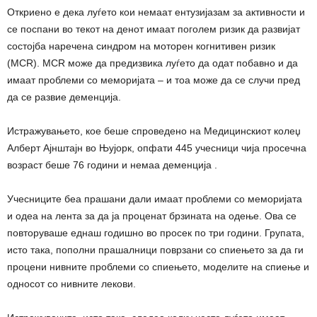
Откриено е дека луѓето кои немаат ентузијазам за активности и
се поспани во текот на денот имаат поголем ризик да развијат
состојба наречена синдром на моторен когнитивен ризик
(MCR). MCR може да предизвика луѓето да одат побавно и да
имаат проблеми со меморијата – и тоа може да се случи пред
да се развие деменција.
Истражувањето, кое беше спроведено на Медицинскиот колеџ
Алберт Ајнштајн во Њујорк, опфати 445 учесници чија просечна
возраст беше 76 години и немаа деменција .
Учесниците беа прашани дали имаат проблеми со меморијата
и одеа на лента за да ја проценат брзината на одење. Ова се
повторуваше еднаш годишно во просек по три години. Групата,
исто така, пополни прашалници поврзани со спиењето за да ги
процени нивните проблеми со спиењето, моделите на спиење и
односот со нивните лекови.