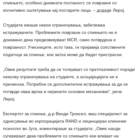
спиењето, особено дневната поспаност, се поврзани со
когнитивно оштетување кај постарите лица. – додаде Лерој.
Студијата имаше некои ограничувања, забележаа
истражувачите. Проблемите поврзани со спиењето не е
докажано дека предизвикуваат MCR, само потврдена е
поврзаност. Учесниците, исто така, ги пријавија сопствените
податоци за спиење, кои затоа може да бидат пристрасни.
„Овие резултати треба да се толкуваат со претпазливост поради
неколку ограничувања на студиите, а асоцијацијата не е
причинска. Потребни се дополнителни истражувања за да се
потврди оваа врска и нејзините основни механизми“, рече
Лерој.
Експертот за спиење, д-р Венди Троксел, виш специјалист за
однесување во корпорацијата RAND и лиценциран клинички
психолог во Јута, коментираше за студијата: „Овие наоди
сугерираат дека проблемите со спиењето кои влијаат на