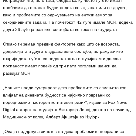
Истражувачите, исто така, следеа колку често луѓето имаат
проблеми да останат будни додека возат, јадат или се дружат,
како и проблемите со одржувањето на ентузијазмот за
секојдневните задачи. На почетокот, 42 луѓе имале MCR, додека
други 36 луѓе ја развиле состојбата во текот на студијата.
Откако ги земаа предвид факторите како што се возраста,
депресијата и другите здравствени состојби, истражувачите
открија дека луѓето со недостаток на ентузијазам и дневна
поспаност имаат повеќе од три пати поголеми шанси да
развијат MCR.
„Нашите наоди сугерираат дека проблемите со спиењето кои
влијаат на дневната будност се најсилно поврзани со
подоцнежниот моторен когнитивен ризик“, изјави за Fox News
Digital авторот на студијата Викторија Лерој, доктор на науки од
Медицинскиот колеџ Алберт Ајнштајн во Њујорк.
„Ова ја поддржува хипотезата дека проблемите поврзани со