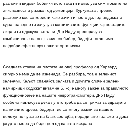
различни видови бобинки исто така ги намалува симптомите на
анксиозност и ризикот од деменција. Куркумата , тревно
растение кое се користи како зачин и често дел од индиската
кујна, наводно ги зачувува когнитивните функции кај постарите
лица и ги одржува витални. Д-р Најду препорачува
комбинирање на овој зачин со бибер, бидејќи тогаш има
најдобри ефекти врз нашиот организам.
Следната ставка на листата на овој професор од Харвард
сигурно нема да ве изненади. Се разбира, тоа е зелениот
зеленчук. Кељот, спанаќот, зелката и другите слични зелени
намирници содржат витамин Б, кој е многу важен за правилното
функционирање на нашите невротрансмитери. Д-р Најду
особено нагласува дека луѓето треба да се грижат за здравјето
на нивните црева, бидејќи тие се многу важни за нашето
целокупно чувство на благосостојба, поради што таа смета дека
јогуртот мора да биде дел од вашата исхрана.