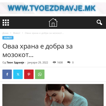
Дома
Живот
Оваа храна е добра за мозокот…
ЖИВОТ
Оваа храна е добра за
мозокот…
Од
Твое Здравје
-
јануари 29, 2022
1608
0