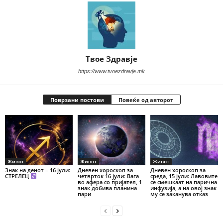
Твое Здравје
https://www.tvoezdravje.mk
Поврзани постови
Повеќе од авторот
Живот
Живот
Живот
Знак на денот – 16 јули:
Дневен хороскоп за
Дневен хороскоп за
СТРЕЛЕЦ
четврток 16 јули: Вага
среда, 15 јули: Лавовите
во афера со пријател, 1
се смешкаат на парична
знак добива планина
инфузија, а на овој знак
пари
му се заканува отказ