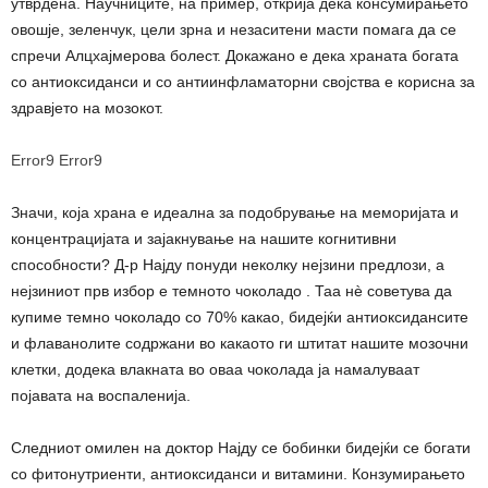
утврдена. Научниците, на пример, открија дека консумирањето
овошје, зеленчук, цели зрна и незаситени масти помага да се
спречи Алцхајмерова болест. Докажано е дека храната богата
со антиоксиданси и со антиинфламаторни својства е корисна за
здравјето на мозокот.
Error9
Error9
Значи, која храна е идеална за подобрување на меморијата и
концентрацијата и зајакнување на нашите когнитивни
способности? Д-р Најду понуди неколку нејзини предлози, а
нејзиниот прв избор е темното чоколадо . Таа нè советува да
купиме темно чоколадо со 70% какао, бидејќи антиоксидансите
и флаванолите содржани во какаото ги штитат нашите мозочни
клетки, додека влакната во оваа чоколада ја намалуваат
појавата на воспаленија.
Следниот омилен на доктор Најду се бобинки бидејќи се богати
со фитонутриенти, антиоксиданси и витамини. Конзумирањето