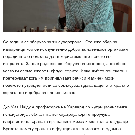
Со години се зборува за т.н суперхрана . Станува збор за
намирници кои се исклучително добри за човечкиот организам,
поради што е пожелно да ги користиме што повеќе во
исхраната. За нив редовно се зборува на интернет, а особено
често ги споменуваат инфлуенсерите. Иако луѓето понекогаш
претеруваат кога им припишуваат речиси магични моќи,
повеќето нутриционисти се согласуваат дека дадената храна е
здрава, но и добра за нашиот мозок .
Д-р Ума Најду е професорка на Харвард по нутриционистичка
психијатрија , област на психијатрија која го проучува
влијанието на храната врз нашиот мозок и менталното здравје.
Врската помеѓу храната и функцијата на мозокот е одамна