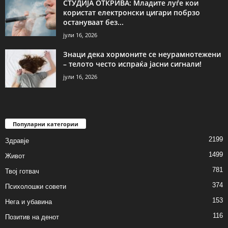
СТУДИЈА ОТКРИВА: Младите луѓе кои
користат електронски цигари побрзо
остануваат без...
јули 16, 2026
Знаци дека хормоните се неурамнотежени
– телото често испраќа јасни сигнали!
јули 16, 2026
Популарни категории
2199
Здравје
1499
Живот
781
Твој готвач
374
Психолошки совети
153
Нега и убавина
116
Позитив на денот