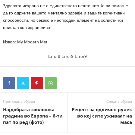
Здравата исхрана не е единственото нешто што ќе ви помогне
да го одржите вашето ментално здравје и вашите когнитивни
способности, но секако е неопходен елемент на холистички
пристап кон здрав живот .
Извор: My Modern Met
Error9
Error9
Error9
Претходна објава
Следна објава
Најдобрата зоолошка
Рецепт за одличен ручек
градина во Европа – 6-ти
во кој сите уживаат на
пат по ред (фото)
маса