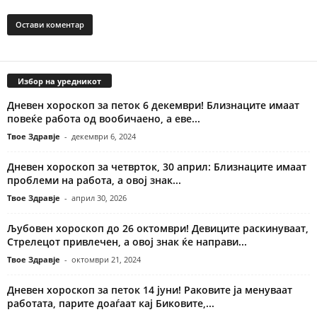
Избор на уредникот
Дневен хороскоп за петок 6 декември! Близнаците имаат
повеќе работа од вообичаено, а еве...
Твое Здравје
-
декември 6, 2024
Дневен хороскоп за четврток, 30 април: Близнаците имаат
проблеми на работа, а овој знак...
Твое Здравје
-
април 30, 2026
Љубовен хороскоп до 26 октомври! Девиците раскинуваат,
Стрелецот привлечен, а овој знак ќе направи...
Твое Здравје
-
октомври 21, 2024
Дневен хороскоп за петок 14 јуни! Раковите ја менуваат
работата, парите доаѓаат кај Биковите,...