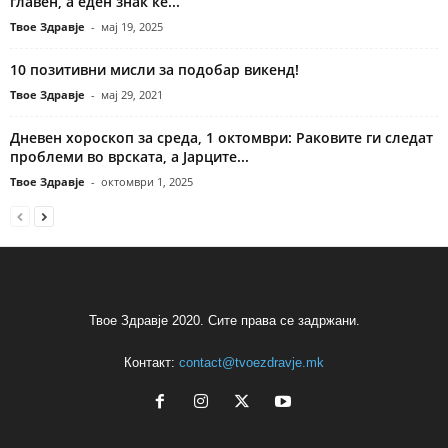
главен, а еден знак ќе...
Твое Здравје
-
мај 19, 2025
10 позитивни мисли за подобар викенд!
Твое Здравје
-
мај 29, 2021
Дневен хороскоп за среда, 1 октомври: Раковите ги следат
проблеми во врската, а Јарците...
Твое Здравје
-
октомври 1, 2025
Твое Здравје 2020. Сите права се задржани.
Контакт:
contact@tvoezdravje.mk