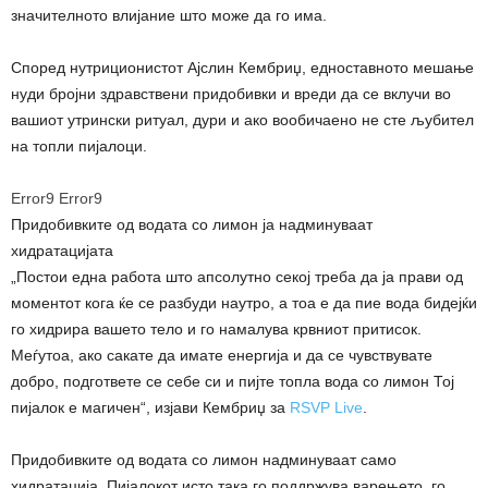
значителното влијание што може да го има.
Според нутриционистот Ајслин Кембриџ, едноставното мешање
нуди бројни здравствени придобивки и вреди да се вклучи во
вашиот утрински ритуал, дури и ако вообичаено не сте љубител
на топли пијалоци.
Error9
Error9
Придобивките од водата со лимон ја надминуваат
хидратацијата
„Постои една работа што апсолутно секој треба да ја прави од
моментот кога ќе се разбуди наутро, а тоа е да пие вода бидејќи
го хидрира вашето тело и го намалува крвниот притисок.
Меѓутоа, ако сакате да имате енергија и да се чувствувате
добро, подгответе се себе си и пијте топла вода со лимон Тој
пијалок е магичен“, изјави Кембриџ за
RSVP Live
.
Придобивките од водата со лимон надминуваат само
хидратација. Пијалокот исто така го поддржува варењето, го