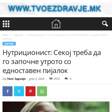
Дома
Здравје
Нутриционист: Секој треба да го започне утрото со едноставен
пијалок
ЗДРАВЈЕ
Нутриционист: Секој треба да
го започне утрото со
едноставен пијалок
Од
Твое Здравје
-
јули 2, 2024
2572
0