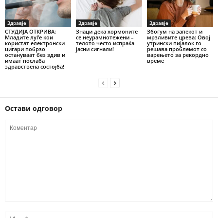
Здравје
Здравје
Здравје
СТУДИЈА ОТКРИВА:
Знаци дека хормоните
Збогум на запекот и
Младите луѓе кои
се неурамнотежени –
мрзливите црева: Овој
користат електронски
телото често испраќа
утрински пијалок го
цигари побрзо
јасни сигнали!
решава проблемот со
остануваат без здив и
варењето за рекордно
имаат послаба
време
здравствена состојба!
Остави одговор