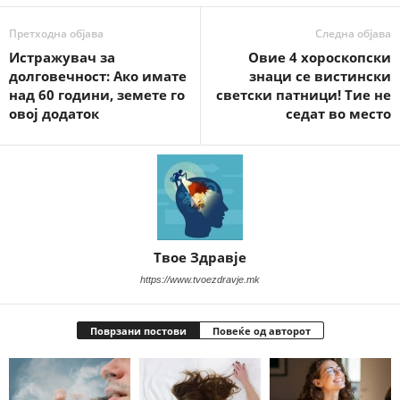
Претходна објава
Следна објава
Истражувач за
Овие 4 хороскопски
долговечност: Ако имате
знаци се вистински
над 60 години, земете го
светски патници! Тие не
овој додаток
седат во место
Твое Здравје
https://www.tvoezdravje.mk
Поврзани постови
Повеќе од авторот