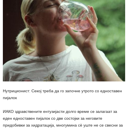
Нутриционист: Секој треба да го започне утрото со едноставен
пијалок
ИАКО здравствените ентузијасти долго време се залагаат за
еден едноставен пијалок со две состојки за неговите
придобивки за хидратација, многумина сè уште не се свесни за