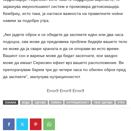
зајакнува имунолошкиот систем и промовира детоксикација.
Кембриџ, исто така, ја нагласи важноста на правилните ноќни
навики за подобри утра.
„Ако јадете оброк и се обидете да заспиете еден или два часа
подоцна, ова може да предизвика проблем бидејќи вашето тело
не може да ја свари храната и да се опорави во исто време.
Вашиот сон и варење може да бидат засегнати, кои заедно
може да имаат Сериозен ефект врз вашето расположение. Ви
препорачувам барем три до четири часа по обилен оброк пред
да заспиете“, заклучува нутриционистот.
Error9
Error9
Error9
ОЗНАКА
ВОДА
ЗДРАВЈЕ
ЛИМОН
НУТРИЦИОНИСТ
ТВОЕ ЗДРАВЈЕ
УТРО