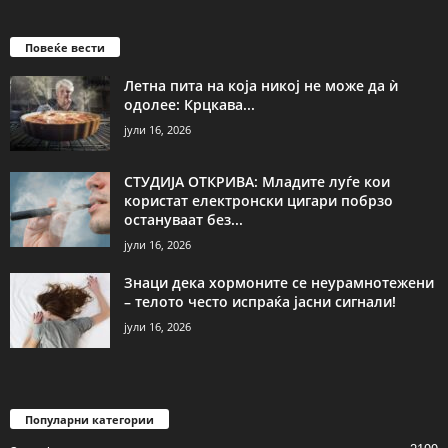
Повеќе вести
Летна пита на која никој не може да ѝ
одолее: Крцкава...
јули 16, 2026
СТУДИЈА ОТКРИВА: Младите луѓе кои
користат електронски цигари побрзо
остануваат без...
јули 16, 2026
Знаци дека хормоните се неурамнотежени
– телото често испраќа јасни сигнали!
јули 16, 2026
Популарни категории