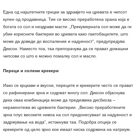
Една од најштетните грицки за здравјето на цревата е чипсот
купен од продавница. Тие се високо преработена храна која е
богата со сол и нездрави масти. „Прекумерната сол може да ги
убие корисните бактерии во цревата како лактобацилите, што
може да доведе до воспаление и надуеност“, предупредува
Диксон. Наместо тоа, таа препорачува да се прават домашни
чипсови со што е можно помалку сол и масло.
Переци и солени крекери
Иако се крцкави и вкусни, переците и крекерите често се прават
со рафинирани зрна и содржат многу сол. Диксон објаснува
дека оваа комбинација може да предизвика дисбиоза –
нерамнотежа во цревните бактерии. „Високо преработените
зрна плус високите нивоа на сол придонесуваат за надуеност и
задржување на вода“, истакнува таа. Подобра опција се
крекерите од цело зрно кои имаат ниска содржина на натриум.