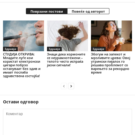
Поврзани постови
Повеќе од авторот
Здравје
Здравје
Здравје
СТУДИЈА ОТКРИВА:
Знаци дека хормоните
Збогум на запекот и
Младите луѓе кои
се неурамнотежени –
мрзливите црева: Овој
користат електронски
телото често испраќа
утрински пијалок го
цигари побрзо
јасни сигнали!
решава проблемот со
остануваат без здив и
варењето за рекордно
имаат послаба
време
здравствена состојба!
Остави одговор