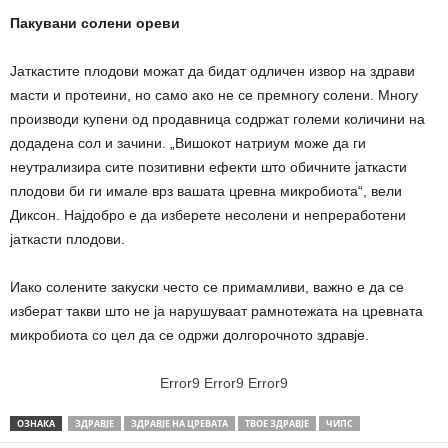
Пакувани солени ореви
Јаткастите плодови можат да бидат одличен извор на здрави
масти и протеини, но само ако не се премногу солени. Многу
производи купени од продавница содржат големи количини на
додадена сол и зачини. „Вишокот натриум може да ги
неутрализира сите позитивни ефекти што обичните јаткасти
плодови би ги имале врз вашата цревна микробиота“, вели
Диксон. Најдобро е да изберете несолени и непреработени
јаткасти плодови.
Иако солените закуски често се примамливи, важно е да се
изберат такви што не ја нарушуваат рамнотежата на цревната
микробиота со цел да се одржи долгорочното здравје.
Error9
Error9
Error9
ОЗНАКА
ЗДРАВЈЕ
ЗДРАВЈЕ НА ЦРЕВАТА
ТВОЕ ЗДРАВЈЕ
ЧИПС