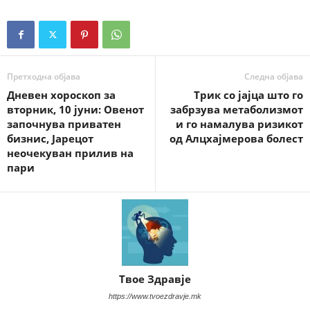
Претходна објава
Следна објава
Дневен хороскоп за
Трик со јајца што го
вторник, 10 јуни: Овенот
забрзува метаболизмот
започнува приватен
и го намалува ризикот
бизнис, Јарецот
од Алцхајмерова болест
неочекуван прилив на
пари
Твое Здравје
https://www.tvoezdravje.mk