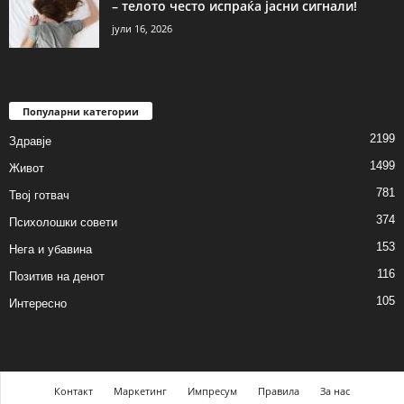
– телото често испраќа јасни сигнали!
јули 16, 2026
Популарни категории
2199
Здравје
1499
Живот
781
Твој готвач
374
Психолошки совети
153
Нега и убавина
116
Позитив на денот
105
Интересно
Контакт
Маркетинг
Импресум
Правила
За нас