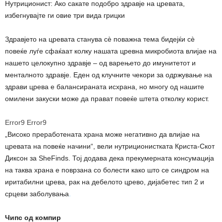
Нутриционист: Ако сакате подобро здравје на цревата,
избегнувајте ги овие три вида грицки
Здравјето на цревата станува сè поважна тема бидејќи сè
повеќе луѓе сфаќаат колку нашата цревна микробиота влијае на
нашето целокупно здравје – од варењето до имунитетот и
менталното здравје. Еден од клучните чекори за одржување на
здрави црева е балансираната исхрана, но многу од нашите
омилени закуски може да прават повеќе штета отколку корист.
Error9
Error9
„Високо преработената храна може негативно да влијае на
цревата на повеќе начини“, вели нутриционистката Криста-Скот
Диксон за SheFinds. Тој додава дека прекумерната консумација
на таква храна е поврзана со болести како што се синдром на
иритабилни црева, рак на дебелото црево, дијабетес тип 2 и
срцеви заболувања
.
Чипс од компир