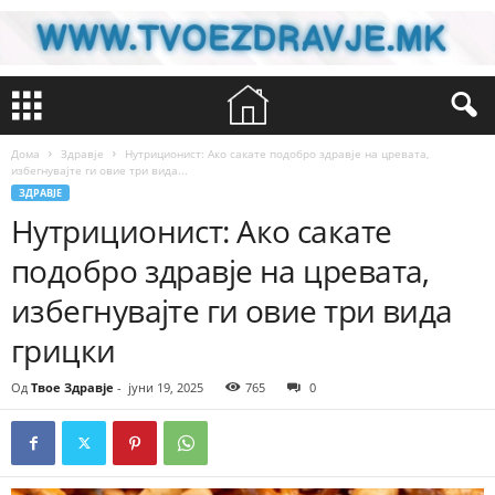
Дома
Здравје
Нутриционист: Ако сакате подобро здравје на цревата,
избегнувајте ги овие три вида...
ЗДРАВЈЕ
Нутриционист: Ако сакате
подобро здравје на цревата,
избегнувајте ги овие три вида
грицки
Од
Твое Здравје
-
јуни 19, 2025
765
0