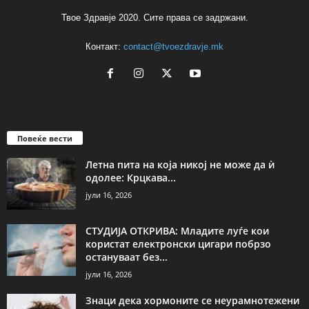
Твое Здравје 2020. Сите права се задржани.
Контакт:
contact@tvoezdravje.mk
Повеќе вести
Летна пита на која никој не може да ѝ
одолее: Крцкава...
јули 16, 2026
СТУДИЈА ОТКРИВА: Младите луѓе кои
користат електронски цигари побрзо
остануваат без...
јули 16, 2026
Знаци дека хормоните се неурамнотежени