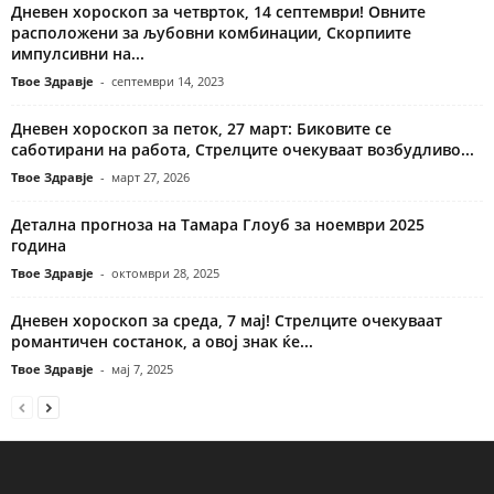
Дневен хороскоп за четврток, 14 септември! Овните
расположени за љубовни комбинации, Скорпиите
импулсивни на...
Твое Здравје
-
септември 14, 2023
Дневен хороскоп за петок, 27 март: Биковите се
саботирани на работа, Стрелците очекуваат возбудливо...
Твое Здравје
-
март 27, 2026
Детална прогноза на Тамара Глоуб за ноември 2025
година
Твое Здравје
-
октомври 28, 2025
Дневен хороскоп за среда, 7 мај! Стрелците очекуваат
романтичен состанок, а овој знак ќе...
Твое Здравје
-
мај 7, 2025