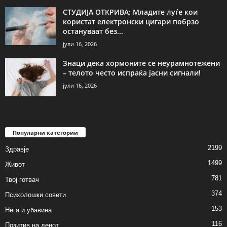
СТУДИЈА ОТКРИВА: Младите луѓе кои
користат електронски цигари побрзо
остануваат без...
јули 16, 2026
Знаци дека хормоните се неурамнотежени
– телото често испраќа јасни сигнали!
јули 16, 2026
Популарни категории
2199
Здравје
1499
Живот
781
Твој готвач
374
Психолошки совети
153
Нега и убавина
116
Позитив на денот