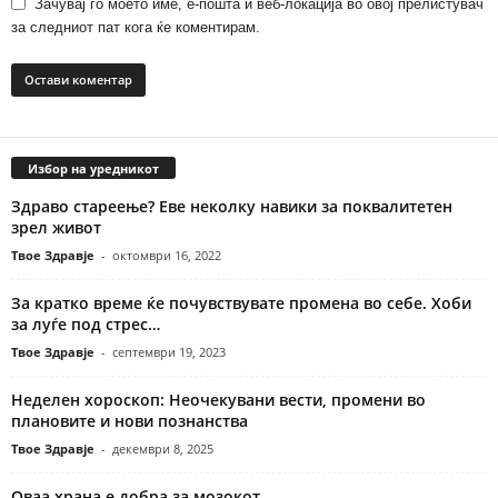
Зачувај го моето име, е-пошта и веб-локација во овој прелистувач
за следниот пат кога ќе коментирам.
Избор на уредникот
Здраво стареење? Еве неколку навики за поквалитетен
зрел живот
Твое Здравје
-
октомври 16, 2022
За кратко време ќе почувствувате промена во себе. Хоби
за луѓе под стрес…
Твое Здравје
-
септември 19, 2023
Неделен хороскоп: Неочекувани вести, промени во
плановите и нови познанства
Твое Здравје
-
декември 8, 2025
Оваа храна е добра за мозокот…