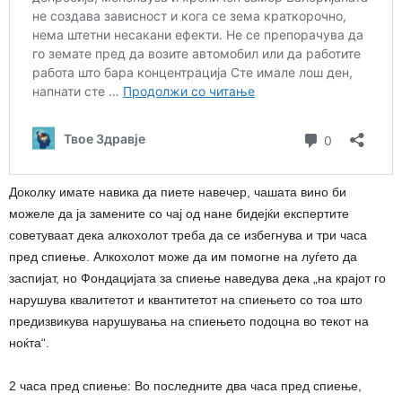
Доколку имате навика да пиете навечер, чашата вино би
можеле да ја замените со чај од нане бидејќи експертите
советуваат дека алкохолот треба да се избегнува и три часа
пред спиење. Алкохолот може да им помогне на луѓето да
заспијат, но Фондацијата за спиење наведува дека „на крајот го
нарушува квалитетот и квантитетот на спиењето со тоа што
предизвикува нарушувања на спиењето подоцна во текот на
ноќта“.
2 часа пред спиење: Во последните два часа пред спиење,