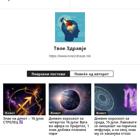
Твое Здравје
https://www.tvoezdravje.mk
Поврзани постови
Повеќе од авторот
Живот
Живот
Живот
Знак на денот – 16 јули:
Дневен хороскоп за
Дневен хороскоп за
СТРЕЛЕЦ
четврток 16 јули: Вага
среда, 15 јули: Лавовите
во афера со пријател, 1
се смешкаат на парична
знак добива планина
инфузија, а на овој знак
пари
му се заканува отказ