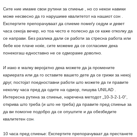
Сите ние имаме свои рутини за спиење , но со некои навики
може несвесно да го нарушиме квалитетот на нашиот сон .
Експертите препорачуваат да спиеме помеѓу седум и девет
часа секоја вечер, но тоа често е полесно да се каже отколку да
се направи. Без разлика дали се работи за стресна работа или
бебе кое плаче ноќе, сите можеме да се согласиме дека
понекогаш едноставно не се одмораме доволно.
И иако е малку веројатно дека можете да ја промените
кариерата или да го оставите вашето дете да се грижи за некој
друг, постојат поедноставни работи што можете да ги правите
неколку часа пред да одите на одмор, пишува UNILAD .
Интересна рутина за спиење, наречена методот „10-3-2-1-0“,
открива што треба (и што не треба) да правите пред спиење за
да ви помогне подобро да се опуштите и да обезбедите
квалитетен сон
.
10 часа пред спиење: Експертите препорачуваат да престанете