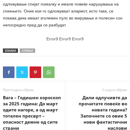
одложување спијат помалку и имале повеќе нарушувања на
спиењето. Оние кои го одложуваат алармот, исто така, се
покажа дека имаат зголемен пулс во мирување и полесен сон
непосредно пред да се разбудат.
Error9
Error9
Error9
ОЗНАКА
СПИЕЊЕ
Претходна објава
Следна објава
Вага – Годишен хороскоп
Дали одлучивте да
за 2025 година: До март
прочитате повеќе во
одите нагоре, а од март
новата година?
тотален пресврт –
Започнете со овие 5
опасност демне од сите
нови фантастични
страни
наслови