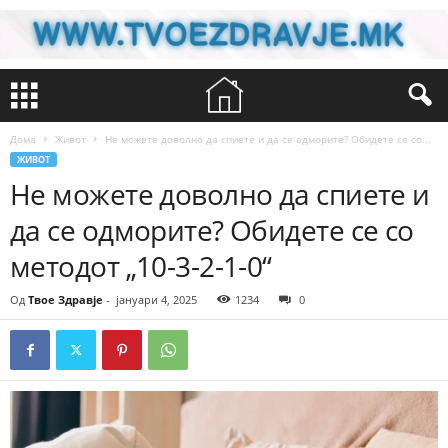
Дома
Живот
Не можете доволно да спиете и да се одморите? Обидете се со...
ЖИВОТ
Не можете доволно да спиете и
да се одморите? Обидете се со
методот „10-3-2-1-0“
Од
Твое Здравје
-
јануари 4, 2025
1234
0