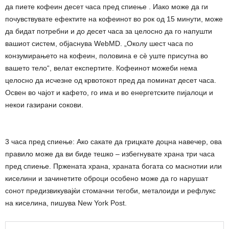
да пиете кофеин десет часа пред спиење . Иако може да ги
почувствувате ефектите на кофеинот во рок од 15 минути, може
да бидат потребни и до десет часа за целосно да го напушти
вашиот систем, објаснува WebMD. „Околу шест часа по
конзумирањето на кофеин, половина е сè уште присутна во
вашето тело“, велат експертите. Кофеинот можеби нема
целосно да исчезне од крвотокот пред да поминат десет часа.
Освен во чајот и кафето, го има и во енергетските пијалоци и
некои газирани сокови.
3 часа пред спиење: Ако сакате да грицкате доцна навечер, ова
правило може да ви биде тешко – избегнувате храна три часа
пред спиење. Пржената храна, храната богата со маснотии или
киселини и зачинетите оброци особено може да го нарушат
сонот предизвикувајќи стомачни тегоби, металоиди и рефлукс
на киселина, пишува New York Post.