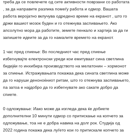
треба да се повлечете од сите активности поврзани со работата
, за да направите разлика помеѓу работа и одмор. Вашата
работа веројатно вклучува одредено време на екранот , што го
држи вашиот мозок буден и го отежнува заспивањето. Ако
апсолутно мора да работите, земете пенкало и хартија за да ги
запишете идеите за да го намалите времето на екранот.
1 час пред спиење: Во последниот час пред спиење
избегнувајте електронски уреди кои емитуваат сина светлина
бидејќи го инхибира производството на мелатонин – хормонот
за спиење. Истражувањата покажаа дека сината светлина може
да го наруши деноноќниот ритам, што го отежнува заспивањето,
па затоа е најдобро да го избегнувате ако сакате добро да
спиете.
0 одложување: Иако може да изгледа дека ќе добиете
дополнителни 10 минути одмор со притискање на копчето за
одложување, тоа не е добра навика на долг рок. Студија од
2022 година покажа дека луѓето кои го притискале копчето за