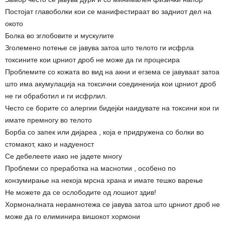
Постојат главоболки кои се манифестираат во задниот дел на
окото
Болка во зглобовите и мускулите
Зголемено потење се јавува затоа што телото ги исфрла
токсините кои црниот дроб не може да ги процесира
Проблемите со кожата во вид на акни и егзема се јавуваат затоа
што има акумулација на токсични соединенија кои црниот дроб
не ги обработил и ги исфрлил.
Често се борите со алергии бидејќи наидувате на токсини кои ги
имате премногу во телото
Борба со запек или дијареа , која е придружена со болки во
стомакот, како и надуеност
Се дебелеете иако не јадете многу
Проблеми со преработка на маснотии , особено по
конзумирање на некоја мрсна храна и имате тешко варење
Не можете да се ослободите од лошиот здив!
Хормоналната нерамнотежа се јавува затоа што црниот дроб не
може да го елиминира вишокот хормони