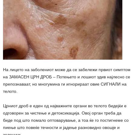
На лицето на заболениот може да се забележи првиот симптом
на ЗАМАСЕН ЦРН ДРОБ – Потењето и лошиот здив најлесно се
препознаваат, но многумина ги игнорираат овие СИГНАЛИ на
телото.
Црниот дроб е еден од најважните органи во телото бидејќи е
одговорен за чистење и детоксикација. Овој орган треба да
биде под што помало оптоварување, а тоа ќе го постигнеме со
пиење што повеќе течности и јадење разновидно овошје и
зеленчук.