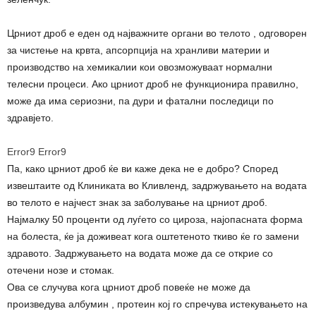
Црниот дроб е еден од најважните органи во телото , одговорен
за чистење на крвта, апсорпција на хранливи материи и
производство на хемикалии кои овозможуваат нормални
телесни процеси. Ако црниот дроб не функционира правилно,
може да има сериозни, па дури и фатални последици по
здравјето.
Error9
Error9
Па, како црниот дроб ќе ви каже дека не е добро? Според
извештаите од Клиниката во Кливленд, задржувањето на водата
во телото е најчест знак за заболување на црниот дроб.
Најмалку 50 проценти од луѓето со цироза, најопасната форма
на болеста, ќе ја доживеат кога оштетеното ткиво ќе го замени
здравото. Задржувањето на водата може да се открие со
отечени нозе и стомак.
Ова се случува кога црниот дроб повеќе не може да
произведува албумин , протеин кој го спречува истекувањето на