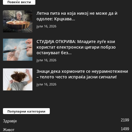
Повеќе вести
Летна пита на која никој не може да ѝ
одолее: Крцкава...
јули 16, 2026
СТУДИЈА ОТКРИВА: Младите луѓе кои
користат електронски цигари побрзо
остануваат без...
јули 16, 2026
Знаци дека хормоните се неурамнотежени
– телото често испраќа јасни сигнали!
јули 16, 2026
Популарни категории
2199
Здравје
1499
Живот