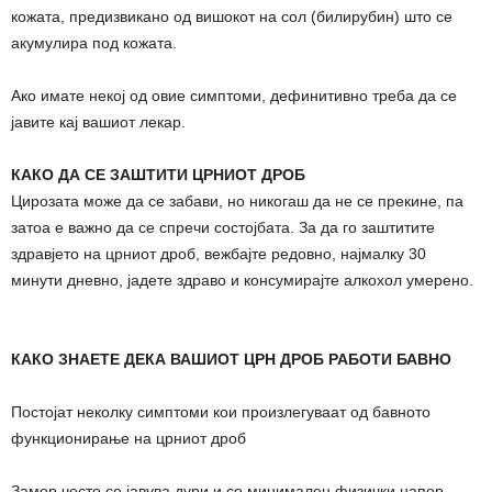
кожата, предизвикано од вишокот на сол (билирубин) што се
акумулира под кожата.
Ако имате некој од овие симптоми, дефинитивно треба да се
јавите кај вашиот лекар.
КАКО ДА СЕ ЗАШТИТИ ЦРНИОТ
ДРОБ
Цирозата може да се забави, но никогаш да не се прекине, па
затоа е важно да се спречи состојбата. За да го заштитите
здравјето на црниот дроб, вежбајте редовно, најмалку 30
минути дневно, јадете здраво и консумирајте алкохол умерено.
КАКО ЗНАЕТЕ ДЕКА ВАШИОТ ЦРН ДРОБ РАБОТИ БАВНО
Постојат неколку симптоми кои произлегуваат од бавното
функционирање на црниот дроб
Замор често се јавува дури и со минимален физички напор