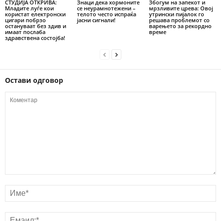
СТУДИЈА ОТКРИВА:
Знаци дека хормоните
Збогум на запекот и
Младите луѓе кои
се неурамнотежени –
мрзливите црева: Овој
користат електронски
телото често испраќа
утрински пијалок го
цигари побрзо
јасни сигнали!
решава проблемот со
остануваат без здив и
варењето за рекордно
имаат послаба
време
здравствена состојба!
Остави одговор