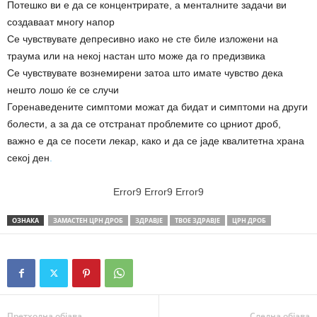
Потешко ви е да се концентрирате, а менталните задачи ви
создаваат многу напор
Се чувствувате депресивно иако не сте биле изложени на
траума или на некој настан што може да го предизвика
Се чувствувате вознемирени затоа што имате чувство дека
нешто лошо ќе се случи
Горенаведените симптоми можат да бидат и симптоми на други
болести, а за да се отстранат проблемите со црниот дроб,
важно е да се посети лекар, како и да се јаде квалитетна храна
секој ден
.
Error9
Error9
Error9
ОЗНАКА
ЗАМАСТЕН ЦРН ДРОБ
ЗДРАВЈЕ
ТВОЕ ЗДРАВЈЕ
ЦРН ДРОБ
Претходна објава
Следна објава