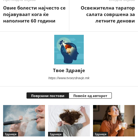
Овие болести најчесто се
Освежителна таратор
појавуваат кога ќе
салата совршена за
наполните 60 години
летните денови
Твое Здравје
https://www.tvoezdravje.mk
Поврзани постови
Повеќе од авторот
Здравје
Здравје
Здравје