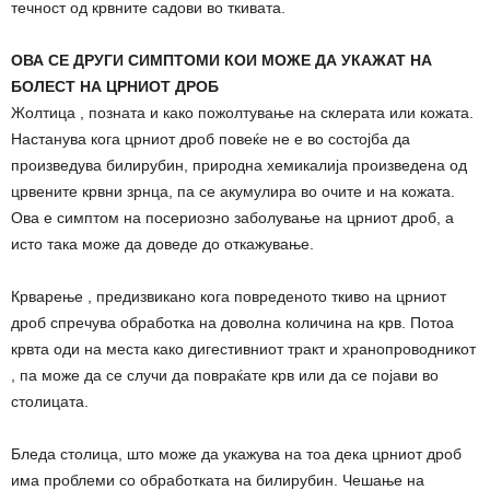
течност од крвните садови во ткивата.
ОВА СЕ ДРУГИ СИМПТОМИ КОИ МОЖЕ ДА УКАЖАТ НА
БОЛЕСТ НА ЦРНИОТ ДРОБ
Жолтица , позната и како пожолтување на склерата или кожата.
Настанува кога црниот дроб повеќе не е во состојба да
произведува билирубин, природна хемикалија произведена од
црвените крвни зрнца, па се акумулира во очите и на кожата.
Ова е симптом на посериозно заболување на црниот дроб, а
исто така може да доведе до откажување.
Крварење , предизвикано кога повреденото ткиво на црниот
дроб спречува обработка на доволна количина на крв. Потоа
крвта оди на места како дигестивниот тракт и хранопроводникот
, па може да се случи да повраќате крв или да се појави во
столицата.
Бледа столица, што може да укажува на тоа дека црниот дроб
има проблеми со обработката на билирубин. Чешање на