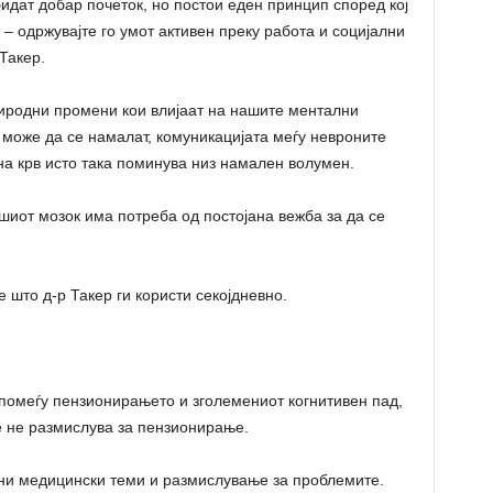
бидат добар почеток, но постои еден принцип според кој
 – одржувајте го умот активен преку работа и социјални
Такер.
иродни промени кои влијаат на нашите ментални
 може да се намалат, комуникацијата меѓу невроните
на крв исто така поминува низ намален волумен.
ашиот мозок има потреба од постојана вежба за да се
 што д-р Такер ги користи секојдневно.
помеѓу пензионирањето и зголемениот когнитивен пад,
е не размислува за пензионирање.
чни медицински теми и размислување за проблемите.