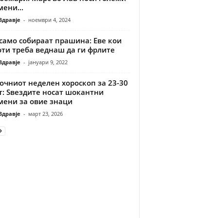
ени...
Здравје
-
ноември 4, 2024
само собираат прашина: Еве кои
оти треба веднаш да ги фрлите
Здравје
-
јануари 9, 2022
очниот неделен хороскоп за 23-30
т: Ѕвездите носат шокантни
мени за овие знаци
Здравје
-
март 23, 2026