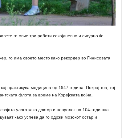
равете ги овие три работи секојдневно и сигурно ќе
кер, го има своето место како рекордер во Гинисовата
кој практикува медицина од 1947 година. Покрај тоа, тој
антската флота за време на Корејската војна.
 својата улога како доктор и невролог на 104-годишна
шуваат како успева да го одржи мозокот остар и