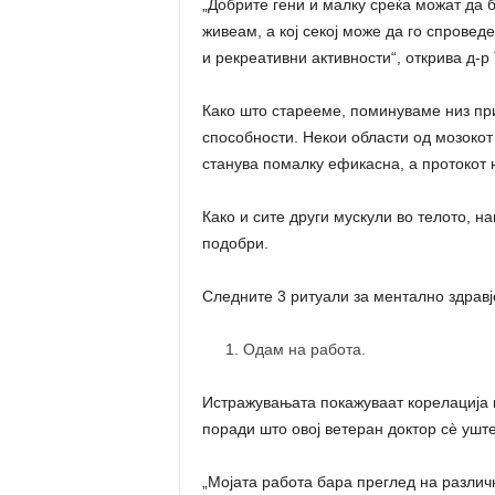
„Добрите гени и малку среќа можат да 
живеам, а кој секој може да го спроведе
и рекреативни активности“, открива д-р 
Како што старееме, поминуваме низ пр
способности. Некои области од мозокот
станува помалку ефикасна, а протокот 
Како и сите други мускули во телото, н
подобри.
Следните 3 ритуали за ментално здравје
Одам на работа.
Истражувањата покажуваат корелација 
поради што овој ветеран доктор сè ушт
„Мојата работа бара преглед на разли