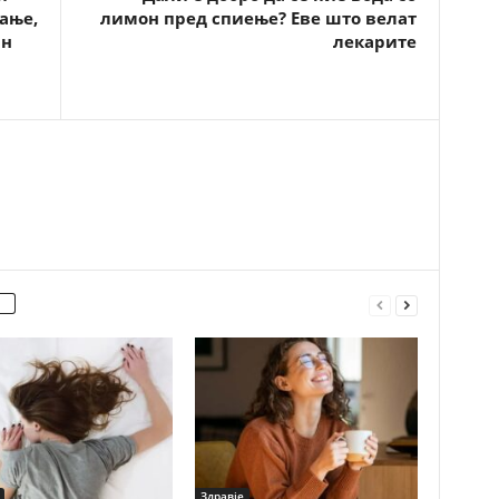
вање,
лимон пред спиење? Еве што велат
ан
лекарите
Здравје