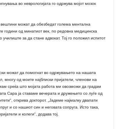
игнувања во неврологијата го одржува мојот мозок
 вештини можат да обезбедат голема ментална
те години од минатиот век, по редовна медицинска
о училиште за да стане адвокат. Тој го положил испитот
рски можат да помогнат во одржувањето на нашата
л, многу од моите најблиски пријатели, членови на
имам среќа што мојата работа ми овозможи да градам
ата Сара ја ставаме вечерата и дружењето со луѓе од
тети“, открива докторот. „Јадеме најмалку двапати
пруг и со нашиот син и неговата сопруга. Исто така,
ијатели и колеги“, додава тој.