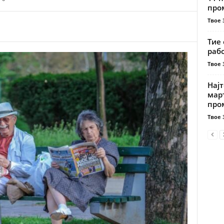
пром
Твое 
Тие 
раб
Твое 
Најт
мар
про
Твое 