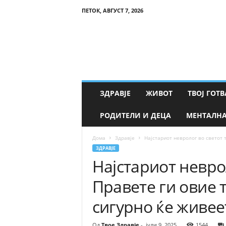
ПЕТОК, АВГУСТ 7, 2026
Т
в
о
е
З
д
р
ЗДРАВЈЕ
ЖИВОТ
ТВОЈ ГОТВ
а
в
РОДИТЕЛИ И ДЕЦА
МЕНТАЛНА
ј
е
Дома
Здравје
Најстариот невролог во светот т
ЗДРАВЈЕ
Најстариот невро
Правете ги овие 
сигурно ќе живеет
Од
Твое Здравје
-
јули 9, 2025
1544