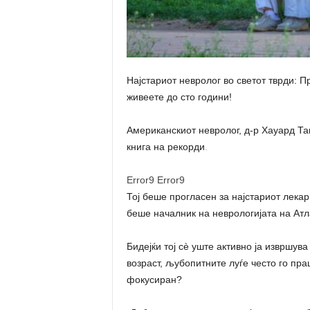
Најстариот невролог во светот тврди: П
живеете до сто години!
Американскиот невролог, д-р Хауард Та
книга на рекорди
.
Error9
Error9
Тој беше прогласен за најстариот лекар 
беше началник на неврологијата на Атл
Бидејќи тој сè уште активно ја извршува
возраст, љубопитните луѓе често го пра
фокусиран?