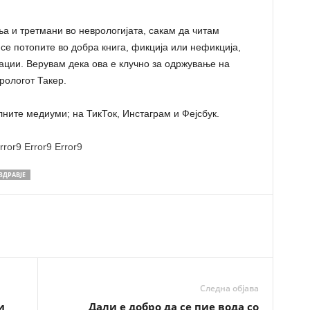
ња и третмани во неврологијата, сакам да читам
се потопите во добра книга, фикција или нефикција,
ции. Верувам дека ова е клучно за одржување на
рологот Такер.
лните медиуми; на ТикТок, Инстаграм и Фејсбук.
rror9
Error9
Error9
ЗДРАВЈЕ
Следна објава
и
Дали е добро да се пие вода со