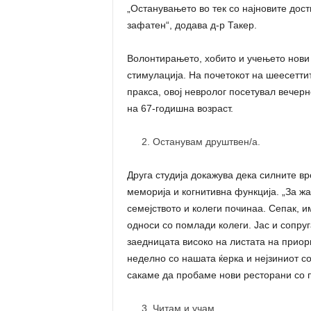
„Останувањето во тек со најновите дост
зафатен“, додава д-р Такер.
Волонтирањето, хобито и учењето нови
стимулација. На почетокот на шеесетти
пракса, овој невролог посетувал вечерн
на 67-годишна возраст.
Останувам друштвен/а.
Друга студија докажува дека силните в
меморија и когнитивна функција. „За жа
семејството и колеги починаа. Сепак, 
односи со помлади колеги. Јас и сопруг
заедницата високо на листата на приори
неделно со нашата ќерка и нејзиниот со
сакаме да пробаме нови ресторани со пр
Читам и учам.