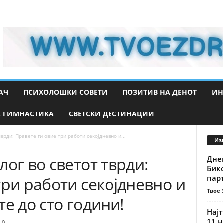
АЧ
ПСИХОЛОШКИ СОВЕТИ
ПОЗИТИВ НА ДЕНОТ
ИН
 ГИМНАСТИКА
СВЕТСКИ ДЕСТИНАЦИИ
врди: Правете ги овие три работи секојдневно и...
Из
лог во светот тврди:
Днев
Бик
парт
три работи секојдневно и
Твое 
е до сто години!
Најт
11 н
0