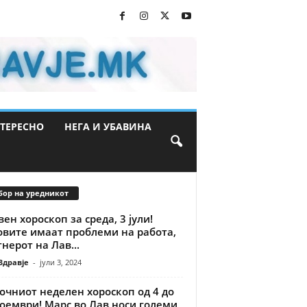
ТЕРЕСНО
НЕГА И УБАВИНА
бор на уредникот
ен хороскоп за среда, 3 јули!
овите имаат проблеми на работа,
нерот на Лав...
Здравје
-
јули 3, 2024
очниот неделен хороскоп од 4 до
оември! Марс во Лав носи големи