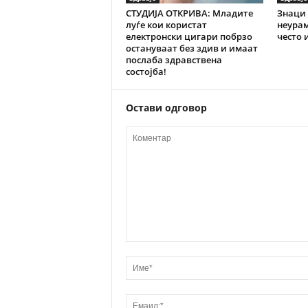
СТУДИЈА ОТКРИВА: Младите
Знаци 
луѓе кои користат
неурам
електронски цигари побрзо
често 
остануваат без здив и имаат
послаба здравствена
состојба!
Остави одговор