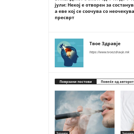
јули: Некој е отворен за состану
а еве кој се соочува со неочекув
пресврт
Твое Здравје
https://www.tvoezdravje.mk
Поврзани постови
Повеќе од авторот
Здравје
Здравје