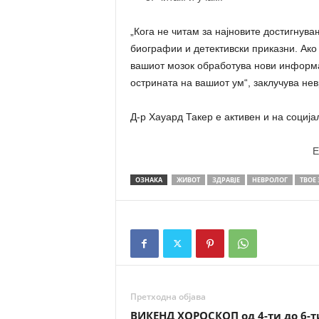
„Кога не читам за најновите достигнува
биографии и детективски приказни. Ако 
вашиот мозок обработува нови информа
острината на вашиот ум“, заклучува нев
Д-р Хауард Такер е активен и на соција
E
ОЗНАКА
ЖИВОТ
ЗДРАВЈЕ
НЕВРОЛОГ
ТВОЕ 
Претходна објава
ВИКЕНД ХОРОСКОП од 4-ти до 6-т