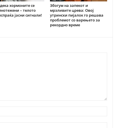
дека хормоните се
Збогум на запекот и
нотежени – телото
мрзливите црева: Овој
испраќа јасни сигнали!
утрински пијалок го решава
проблемот со варењето за
рекордно време